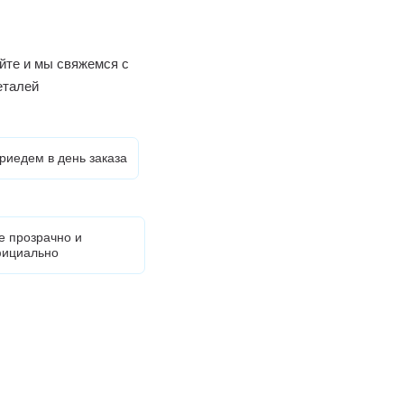
йте и мы свяжемся с
еталей
риедем в день заказа
е прозрачно и
ициально