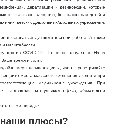
езинфекции, дератизации и дезинсекции, которые
рые не вызывают аллергию, безопасны для детей и
иклиник, детских дошкольных/школьных учреждений,
ов и оставаться лучшими в своей работе. А также
и и масштабности.
у против COVID-19. Что очень актуально. Наша
я Ваше время и силы.
юдайте меры дезинфекции и, часто проветривайте
осещайте места массового скопления людей и при
соответствующие медицинские учреждения. При
ли вы являлись сотрудником офиса, обязательно
язательном порядке.
м наши плюсы?