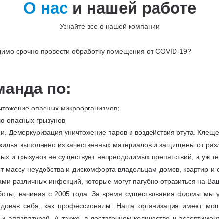
О нас
и нашей работе
Узнайте все о нашей компании
одимо срочно провести обработку помещения от COVID-19?
манда по:
чтожение опасных микроорганизмов;
ю опасных грызунов;
и. Демеркуризация уничтожение паров и воздействия ртута. Клещ
 жилья выполнено из качественных материалов и защищены от разл
ых и грызунов не существует непреодолимых препятствий, а уж те
т массу неудобства и дискомфорта владельцам домов, квартир и 
ами различных инфекций, которые могут пагубно отразиться на Ва
ты, начиная с 2005 года. За время существования фирмы мы у
довав себя, как профессионалы. Наша организация имеет мощ
 аппаратурой. А также, в достаточном количестве и ассортимен