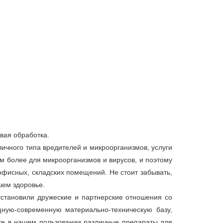
евая обработка.
ичного типа вредителей и микроорганизмов, услуги
м более для микроорганизмов и вирусов, и поэтому
офисных, складских помещений. Не стоит забывать,
шем здоровье.
становили дружеские и партнерские отношения со
ную-современную материально-техническую базу,
те в нашем пользовании различные препараты для