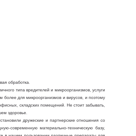
евая обработка.
ичного типа вредителей и микроорганизмов, услуги
м более для микроорганизмов и вирусов, и поэтому
офисных, складских помещений. Не стоит забывать,
шем здоровье.
становили дружеские и партнерские отношения со
ную-современную материально-техническую базу,
те в нашем пользовании различные препараты для