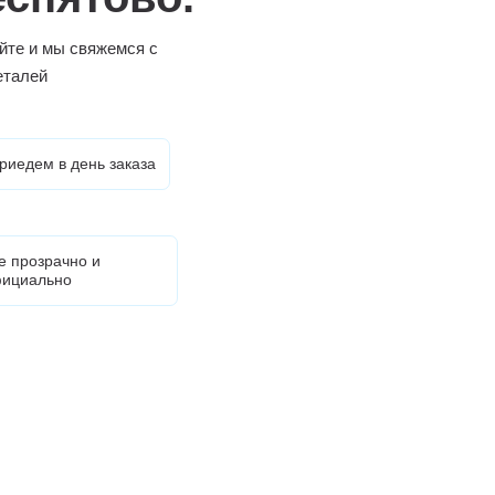
йте и мы свяжемся с
еталей
риедем в день заказа
е прозрачно и
ициально