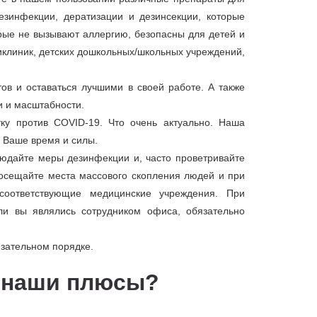
езинфекции, дератизации и дезинсекции, которые
рые не вызывают аллергию, безопасны для детей и
иклиник, детских дошкольных/школьных учреждений,
ов и оставаться лучшими в своей работе. А также
и и масштабности.
у против COVID-19. Что очень актуально. Наша
я Ваше время и силы.
юдайте меры дезинфекции и, часто проветривайте
осещайте места массового скопления людей и при
соответствующие медицинские учреждения. При
ли вы являлись сотрудником офиса, обязательно
язательном порядке.
м наши плюсы?