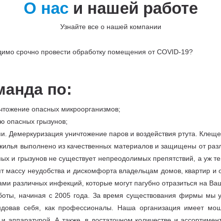
О нас
и нашей работе
Узнайте все о нашей компании
одимо срочно провести обработку помещения от COVID-19?
манда по:
чтожение опасных микроорганизмов;
ю опасных грызунов;
и. Демеркуризация уничтожение паров и воздействия ртута. Клещ
 жилья выполнено из качественных материалов и защищены от разл
ых и грызунов не существует непреодолимых препятствий, а уж те
т массу неудобства и дискомфорта владельцам домов, квартир и 
ами различных инфекций, которые могут пагубно отразиться на Ва
ты, начиная с 2005 года. За время существования фирмы мы у
довав себя, как профессионалы. Наша организация имеет мощ
 аппаратурой. А также, в достаточном количестве и ассортимен