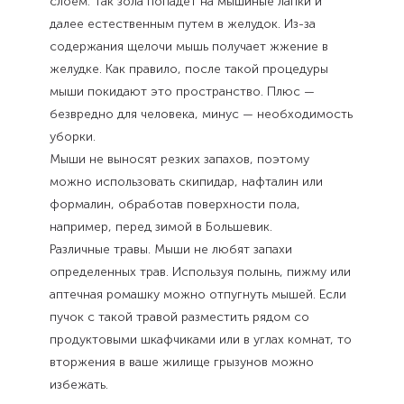
слоем. Так зола попадет на мышиные лапки и
далее естественным путем в желудок. Из-за
содержания щелочи мышь получает жжение в
желудке. Как правило, после такой процедуры
мыши покидают это пространство. Плюс —
безвредно для человека, минус — необходимость
уборки.
Мыши не выносят резких запахов, поэтому
можно использовать скипидар, нафталин или
формалин, обработав поверхности пола,
например, перед зимой в Большевик.
Различные травы. Мыши не любят запахи
определенных трав. Используя полынь, пижму или
аптечная ромашку можно отпугнуть мышей. Если
пучок с такой травой разместить рядом со
продуктовыми шкафчиками или в углах комнат, то
вторжения в ваше жилище грызунов можно
избежать.