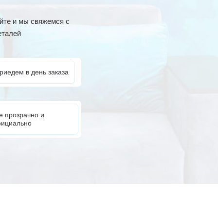
йте и мы свяжемся с
еталей
риедем в день заказа
е прозрачно и
ициально