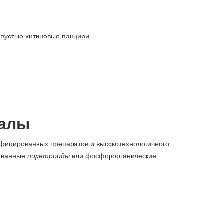
 пустые хитиновые панцири.
налы
ифицированных препаратов и высокотехнологичного
рованные
пиретроиды
или фосфорорганические