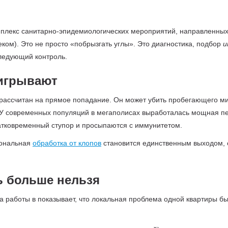
омплекс санитарно-эпидемиологических мероприятий, направленны
ком). Это не просто «побрызгать углы». Это диагностика, подбор
и
ледующий контроль.
игрывают
а рассчитан на прямое попадание. Он может убить пробегающего 
 У современных популяций в мегаполисах выработалась мощная пе
ратковременный ступор и просыпаются с иммунитетом.
иональная
обработка от клопов
становится единственным выходом, 
ь больше нельзя
 работы в показывает, что локальная проблема одной квартиры бы