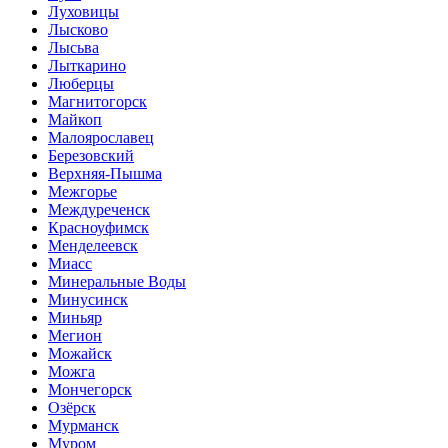
Луховицы
Лысково
Лысьва
Лыткарино
Люберцы
Магнитогорск
Майкоп
Малоярославец
Березовский
Верхняя-Пышма
Межгорье
Междуреченск
Красноуфимск
Менделеевск
Миасс
Минеральные Воды
Минусинск
Миньяр
Мегион
Можайск
Можга
Мончегорск
Озёрск
Мурманск
Муром