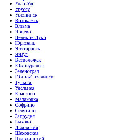
Улан-Уде
Уруссу
Урюпинск
Волокамск
Вязьма
Ярцево
Великие-Луки
Юрюзань
Ялуторовск
Янаул
Всеволожск
Южноуральск
Зеленоград
Южно-Сахалинск
Тучково
Удельная
Красково
Малаховка
Софрино
Селятино
Запрудня
Быково
Львовский
Шаховская
Правдинский