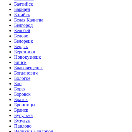
Балтийск
Барнаул
Батайск
Белая Калитва
Белгород
Белебей
Белово
Белорецк
Бердск
Березники
Новокузнецк
Бийск
Благовещенск
Богданович
Бологое
Бор
Борзя
Боровск
Братск
Бронницы
Брянск
Бугульма
Бузулук
Павлово
Великий Новгород