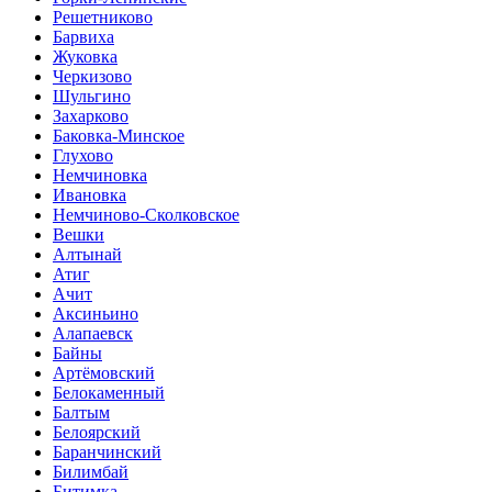
Решетниково
Барвиха
Жуковка
Черкизово
Шульгино
Захарково
Баковка-Минское
Глухово
Немчиновка
Ивановка
Немчиново-Сколковское
Вешки
Алтынай
Атиг
Ачит
Аксиньино
Алапаевск
Байны
Артёмовский
Белокаменный
Балтым
Белоярский
Баранчинский
Билимбай
Битимка