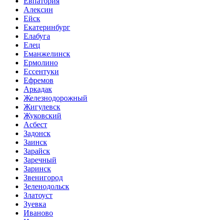
Евпатория
Алексин
Ейск
Екатеринбург
Елабуга
Елец
Еманжелинск
Ермолино
Ессентуки
Ефремов
Аркадак
Железнодорожный
Жигулевск
Жуковский
Асбест
Задонск
Заинск
Зарайск
Заречный
Заринск
Звенигород
Зеленодольск
Златоуст
Зуевка
Иваново