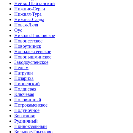
Нейво-Шайтанский
Нижние-Серги
Нижняя-Тура
Нижняя-Салда
Новая-Ляля
Оус
Николо-Павловское
Новоисетское
Новоуткинск
Новоалексеевское
Новопышминское
Заводоуспенское
Пелым
Патруши
Позариха
Пионерский
Полдневая
Ключевая
Половинный
Петрокаменское
Полуночное
Богослово
Рудничный
Привокзальный
Большое-Грызлово