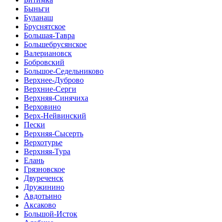
Быньги
Буланаш
Бруснятское
Большая-Тавра
Большебрусянское
Валериановск
Бобровский
Большое-Седельниково
Верхнее-Дуброво
Верхние-Серги
Верхняя-Синячиха
Верховино
Верх-Нейвинский
Пески
Верхняя-Сысерть
Верхотурье
Верхняя-Тура
Елань
Грязновское
Двуреченск
Дружинино
Авдотьино
Аксаково
Большой-Исток