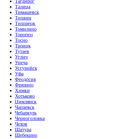
Таганрог
Талица
Тимашевск
Тихвин
Тихорецк
Томилино
Торопец
Тосно
Троицк
Тутаев
Углич
Унеча
Уссурийск
Уфа
Феодосия
Фрязино
Химки
Хотьково
Цимлянск
Чапаевск
Чебаркуль
Черноголовка
Чехов
Шатура
Шебекино