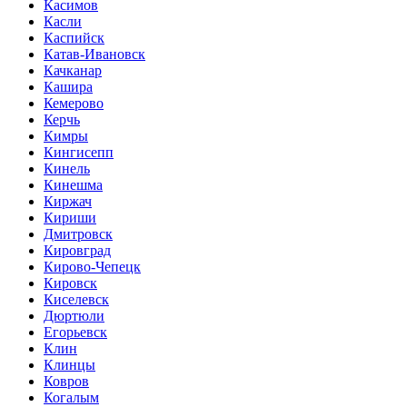
Касимов
Касли
Каспийск
Катав-Ивановск
Качканар
Кашира
Кемерово
Керчь
Кимры
Кингисепп
Кинель
Кинешма
Киржач
Кириши
Дмитровск
Кировград
Кирово-Чепецк
Кировск
Киселевск
Дюртюли
Егорьевск
Клин
Клинцы
Ковров
Когалым