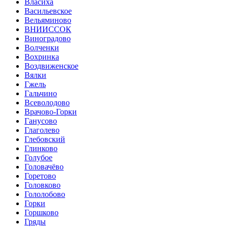
Власиха
Васильевское
Вельяминово
ВНИИССОК
Виноградово
Волченки
Вохринка
Воздвиженское
Вялки
Гжель
Гальчино
Всеволодово
Врачово-Горки
Ганусово
Глаголево
Глебовский
Глинково
Голубое
Головачёво
Горетово
Головково
Гололобово
Горки
Горшково
Гряды