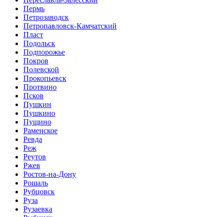
Пермь
Петрозаводск
Петропавловск-Камчатский
Пласт
Подольск
Подпорожье
Покров
Полевской
Прокопьевск
Протвино
Псков
Пушкин
Пушкино
Пущино
Раменское
Ревда
Реж
Реутов
Ржев
Ростов-на-Дону
Рошаль
Рубцовск
Руза
Рузаевка