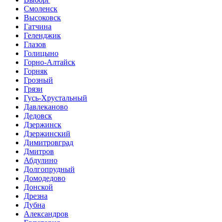
Смоленск
Высоковск
Гатчина
Геленджик
Глазов
Голицыно
Горно-Алтайск
Горняк
Грозный
Грязи
Гусь-Хрустальный
Давлеканово
Дедовск
Дзержинск
Дзержинский
Димитровград
Дмитров
Абдулино
Долгопрудный
Домодедово
Донской
Дрезна
Дубна
Александров