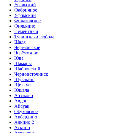
Уральский
Фабричное
Уфимский
Филатовское
Филькино
Цементный
Туринская-Слобода
Шаля
Черемисское
Черёмухово
Юва
Шамары
Шабровский
Черноисточинск
Шувакиш
Щелкун
Юшала
Абзаково
Авдон
Айсуак
Обуховское
Акбердино
Алкино-2
Аскино
Аскарово