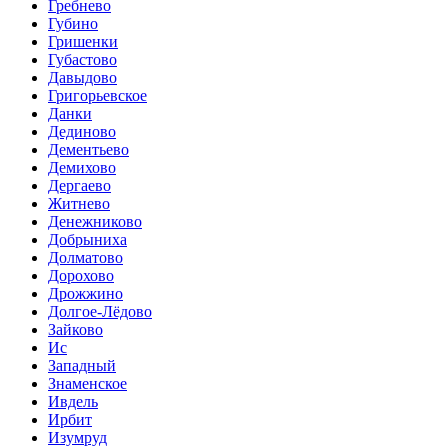
Гребнево
Губино
Гришенки
Губастово
Давыдово
Григорьевское
Данки
Дединово
Дементьево
Демихово
Дергаево
Житнево
Денежниково
Добрыниха
Долматово
Дорохово
Дрожжино
Долгое-Лёдово
Зайково
Ис
Западный
Знаменское
Ивдель
Ирбит
Изумруд