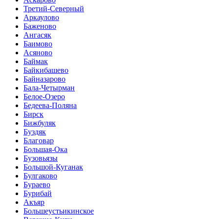
Третий-Северный
Аркаулово
Баженово
Ангасяк
Баимово
Асяново
Баймак
Байкибашево
Байназарово
Бала-Четырман
Белое-Озеро
Бедеева-Поляна
Бирск
Бижбуляк
Буздяк
Благовар
Большая-Ока
Бузовьязы
Большой-Куганак
Булгаково
Бураево
Бурибай
Акъяр
Большеустьикинское