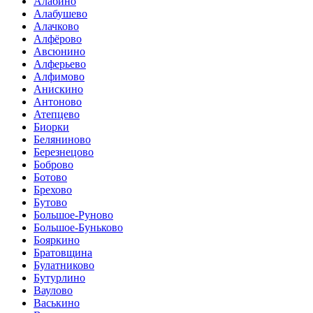
Алабино
Алабушево
Алачково
Алфёрово
Авсюнино
Алферьево
Алфимово
Анискино
Антоново
Атепцево
Биорки
Беляниново
Березнецово
Боброво
Ботово
Брехово
Бутово
Большое-Руново
Большое-Буньково
Бояркино
Братовщина
Булатниково
Бутурлино
Ваулово
Васькино