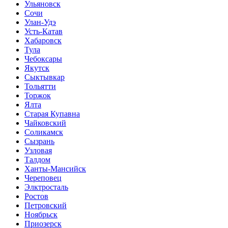
Ульяновск
Сочи
Улан-Удэ
Усть-Катав
Хабаровск
Тула
Чебоксары
Якутск
Сыктывкар
Тольятти
Торжок
Ялта
Старая Купавна
Чайковский
Соликамск
Сызрань
Узловая
Талдом
Ханты-Мансийск
Череповец
Элктросталь
Ростов
Петровский
Ноябрьск
Приозерск