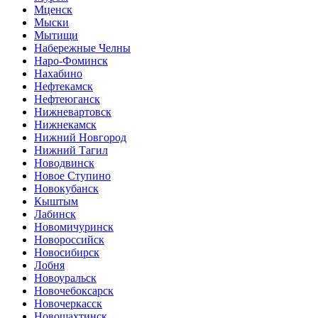
Мценск
Мыски
Мытищи
Набережные Челны
Наро-Фоминск
Нахабино
Нефтекамск
Нефтеюганск
Нижневартовск
Нижнекамск
Нижний Новгород
Нижний Тагил
Новодвинск
Новое Ступино
Новокубанск
Кыштым
Лабинск
Новомичуринск
Новороссийск
Новосибирск
Лобня
Новоуральск
Новочебоксарск
Новочеркасск
Новошахтинск