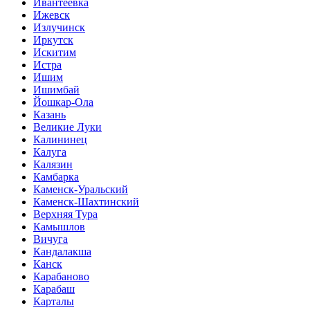
Ивантеевка
Ижевск
Излучинск
Иркутск
Искитим
Истра
Ишим
Ишимбай
Йошкар-Ола
Казань
Великие Луки
Калининец
Калуга
Калязин
Камбарка
Каменск-Уральский
Каменск-Шахтинский
Верхняя Тура
Камышлов
Вичуга
Кандалакша
Канск
Карабаново
Карабаш
Карталы