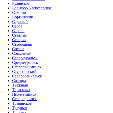
Рудянское
Большое-Алексеевское
Сажино
Рефтинский
Садовый
Сарга
Сарана
Светлый
Северка
Свободный
Сосьва
Совхозный
Североуральск
Среднеуральск
Старопышминск
Студенческий
Северобайкальск
Сланцы
Таёжный
Тарасково
Нижнеудинск
Северодвинск
Травянское
Тугулым
Туринск