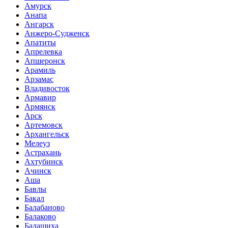
Амурск
Анапа
Ангарск
Анжеро-Судженск
Апатиты
Апрелевка
Апшеронск
Арамиль
Арзамас
Владивосток
Армавир
Армянск
Арск
Артемовск
Архангельск
Мелеуз
Астрахань
Ахтубинск
Ачинск
Аша
Бавлы
Бакал
Балабаново
Балаково
Балашиха