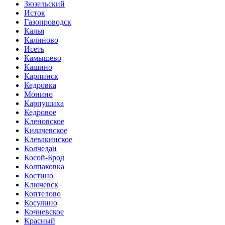
Зюзельский
Исток
Газопроводск
Калья
Калиново
Исеть
Камышево
Кашино
Карпинск
Кедровка
Монино
Карпушиха
Кедровое
Кленовское
Килачевское
Клевакинское
Колчедан
Косой-Брод
Колпаковка
Костино
Ключевск
Коптелово
Косулино
Кочневское
Красный