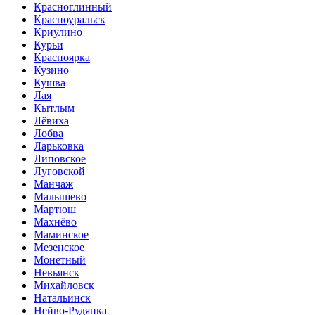
Красноглинный
Красноуральск
Криулино
Курьи
Красноярка
Кузино
Кушва
Лая
Кытлым
Лёвиха
Лобва
Ларьковка
Липовское
Луговской
Манчаж
Малышево
Мартюш
Махнёво
Маминское
Мезенское
Монетный
Невьянск
Михайловск
Натальинск
Нейво-Рудянка