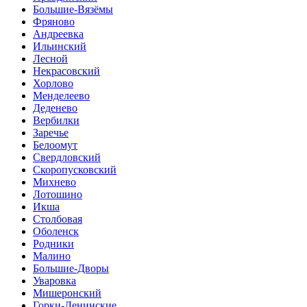
Большие-Вязёмы
Фряново
Андреевка
Ильинский
Лесной
Некрасовский
Хорлово
Менделеево
Деденево
Вербилки
Заречье
Белоомут
Свердловский
Скоропусковский
Михнево
Лотошино
Икша
Столбовая
Оболенск
Родники
Малино
Большие-Дворы
Уваровка
Мишеронский
Горки-Ленинские