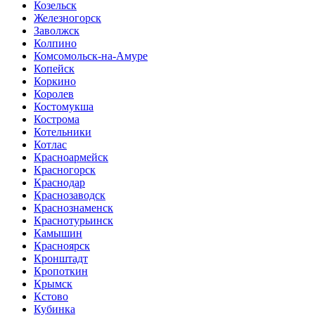
Козельск
Железногорск
Заволжск
Колпино
Комсомольск-на-Амуре
Копейск
Коркино
Королев
Костомукша
Кострома
Котельники
Котлас
Красноармейск
Красногорск
Краснодар
Краснозаводск
Краснознаменск
Краснотурьинск
Камышин
Красноярск
Кронштадт
Кропоткин
Крымск
Кстово
Кубинка