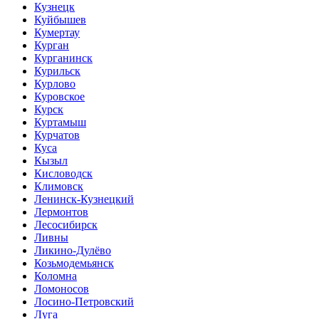
Кузнецк
Куйбышев
Кумертау
Курган
Курганинск
Курильск
Курлово
Куровское
Курск
Куртамыш
Курчатов
Куса
Кызыл
Кисловодск
Климовск
Ленинск-Кузнецкий
Лермонтов
Лесосибирск
Ливны
Ликино-Дулёво
Козьмодемьянск
Коломна
Ломоносов
Лосино-Петровский
Луга