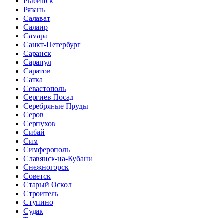
Рыбинск
Рязань
Салават
Салаир
Самара
Санкт-Петербург
Саранск
Сарапул
Саратов
Сатка
Севастополь
Сергиев Посад
Серебряные Пруды
Серов
Серпухов
Сибай
Сим
Симферополь
Славянск-на-Кубани
Снежногорск
Советск
Старый Оскол
Строитель
Ступино
Судак