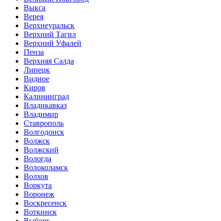
Выкса
Верея
Верхнеуральск
Верхний Тагил
Верхний Уфалей
Пенза
Верхняя Салда
Липецк
Видное
Киров
Калининград
Владикавказ
Владимир
Ставрополь
Волгодонск
Волжск
Волжский
Вологда
Волоколамск
Волхов
Воркута
Воронеж
Воскресенск
Воткинск
Выборг