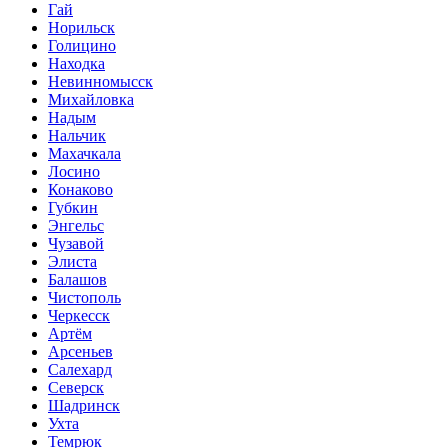
Гай
Норильск
Голицино
Находка
Невинномысск
Михайловка
Надым
Нальчик
Махачкала
Лосино
Конаково
Губкин
Энгельс
Чузавой
Элиста
Балашов
Чистополь
Черкесск
Артём
Арсеньев
Салехард
Северск
Шадринск
Ухта
Темрюк