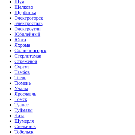
Шуя
Щелково
Щербинка
Электрогорск
Электросталь
Электроугли
Юбилейный
Юрга
Яхрома
Солнечногорск
Стерлитамак
Стрежевой
Сургут
Тамбов
Тверь
Тюмень
Учалы
Ярославль
Томск
Туапсе
Туймазы
Чита
Шумерля
Снежинск
Тобольск