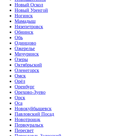
Новый Оскол
Новый Уренгой
Ногинск
Мамадыш
Нязепетровск
Обнинск
Обь
Одинцово
Ожерелье
Мичуринск
Озеры
Октябрьский
Оленегорск
Омск
Орёл
Оренбург
Орехово-Зуево
Орск
Оса
Новокуйбышевск
Павловский Посад
Новотроицк
Первоуральск
Пересвет
Переславль-Залесский