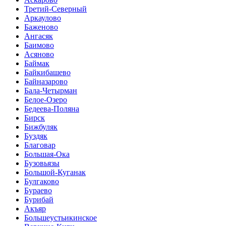
Третий-Северный
Аркаулово
Баженово
Ангасяк
Баимово
Асяново
Баймак
Байкибашево
Байназарово
Бала-Четырман
Белое-Озеро
Бедеева-Поляна
Бирск
Бижбуляк
Буздяк
Благовар
Большая-Ока
Бузовьязы
Большой-Куганак
Булгаково
Бураево
Бурибай
Акъяр
Большеустьикинское