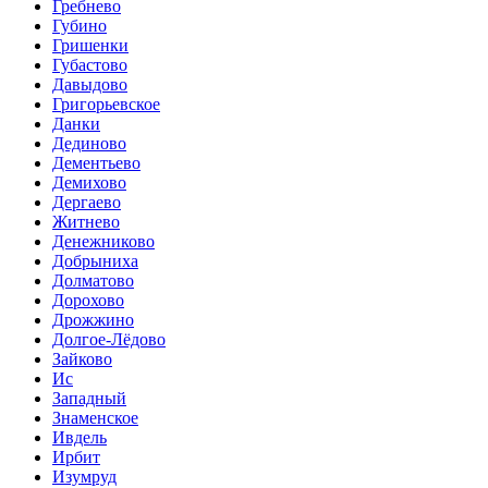
Гребнево
Губино
Гришенки
Губастово
Давыдово
Григорьевское
Данки
Дединово
Дементьево
Демихово
Дергаево
Житнево
Денежниково
Добрыниха
Долматово
Дорохово
Дрожжино
Долгое-Лёдово
Зайково
Ис
Западный
Знаменское
Ивдель
Ирбит
Изумруд