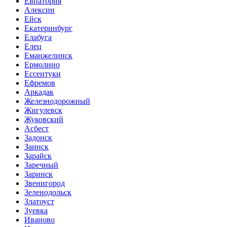
Евпатория
Алексин
Ейск
Екатеринбург
Елабуга
Елец
Еманжелинск
Ермолино
Ессентуки
Ефремов
Аркадак
Железнодорожный
Жигулевск
Жуковский
Асбест
Задонск
Заинск
Зарайск
Заречный
Заринск
Звенигород
Зеленодольск
Златоуст
Зуевка
Иваново