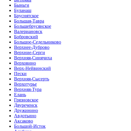
Быньги
Буланаш
Бруснятское
Большая-Тавра
Большебрусянское
Валериановск
Бобровский
Большое-Седельниково
Верхнее-Дуброво
Верхние-Серги
Верхняя-Синячиха
Верховино
Верх-Нейвинский
Пески
Верхняя-Сысерть
Верхотурье
Верхняя-Тура
Елань
Грязновское
Двуреченск
Дружинино
Авдотьино
Аксаково
Большой-Исток