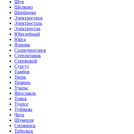
Шуя
Щелково
Щербинка
Электрогорск
Электросталь
Электроугли
Юбилейный
Юрга
Яхрома
Солнечногорск
Стерлитамак
Стрежевой
Сургут
Тамбов
Тверь
Тюмень
Учалы
Ярославль
Томск
Туапсе
Туймазы
Чита
Шумерля
Снежинск
Тобольск