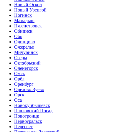
Новый Оскол
Новый Уренгой
Ногинск
Мамадыш
Нязепетровск
Обнинск
Обь
Одинцово
Ожерелье
Мичуринск
Озеры
Октябрьский
Оленегорск
Омск
Орёл
Оренбург
Орехово-Зуево
Орск
Оса
Новокуйбышевск
Павловский Посад
Новотроицк
Первоуральск
Пересвет
Переславль-Залесский