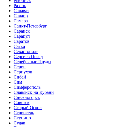
Рыбинск
Рязань
Салават
Салаир
Самара
Санкт-Петербург
Саранск
Сарапул
Саратов
Сатка
Севастополь
Сергиев Посад
Серебряные Пруды
Серов
Серпухов
Сибай
Сим
Симферополь
Славянск-на-Кубани
Снежногорск
Советск
Старый Оскол
Строитель
Ступино
Судак