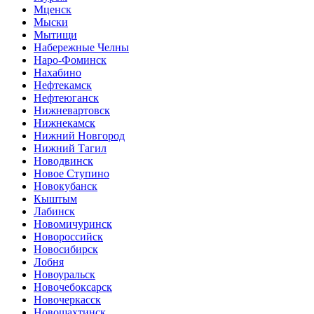
Мценск
Мыски
Мытищи
Набережные Челны
Наро-Фоминск
Нахабино
Нефтекамск
Нефтеюганск
Нижневартовск
Нижнекамск
Нижний Новгород
Нижний Тагил
Новодвинск
Новое Ступино
Новокубанск
Кыштым
Лабинск
Новомичуринск
Новороссийск
Новосибирск
Лобня
Новоуральск
Новочебоксарск
Новочеркасск
Новошахтинск