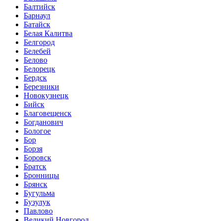
Балтийск
Барнаул
Батайск
Белая Калитва
Белгород
Белебей
Белово
Белорецк
Бердск
Березники
Новокузнецк
Бийск
Благовещенск
Богданович
Бологое
Бор
Борзя
Боровск
Братск
Бронницы
Брянск
Бугульма
Бузулук
Павлово
Великий Новгород