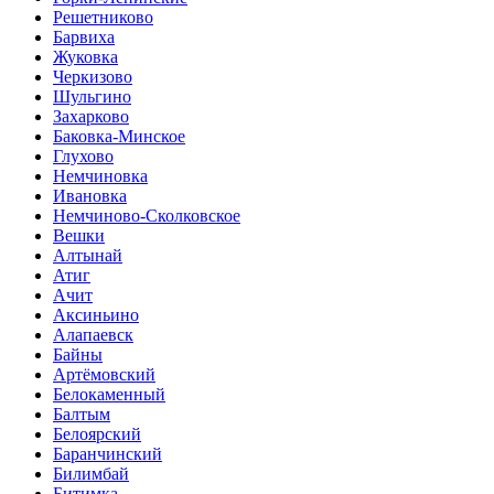
Решетниково
Барвиха
Жуковка
Черкизово
Шульгино
Захарково
Баковка-Минское
Глухово
Немчиновка
Ивановка
Немчиново-Сколковское
Вешки
Алтынай
Атиг
Ачит
Аксиньино
Алапаевск
Байны
Артёмовский
Белокаменный
Балтым
Белоярский
Баранчинский
Билимбай
Битимка