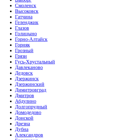
Смоленск
Высоковск
Гатчина
Геленджик
Глазов
Голицыно
Горно-Алтайск
Горняк
Грозный
Грязи
Гусь-Хрустальный
Давлеканово
Дедовск
Дзержинск
Дзержинский
Димитровград
Дмитров
Абдулино
Долгопрудный
Домодедово
Донской
Дрезна
Дубна
Александров