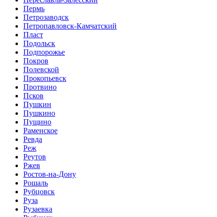
Пермь
Петрозаводск
Петропавловск-Камчатский
Пласт
Подольск
Подпорожье
Покров
Полевской
Прокопьевск
Протвино
Псков
Пушкин
Пушкино
Пущино
Раменское
Ревда
Реж
Реутов
Ржев
Ростов-на-Дону
Рошаль
Рубцовск
Руза
Рузаевка