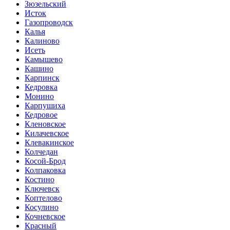
Зюзельский
Исток
Газопроводск
Калья
Калиново
Исеть
Камышево
Кашино
Карпинск
Кедровка
Монино
Карпушиха
Кедровое
Кленовское
Килачевское
Клевакинское
Колчедан
Косой-Брод
Колпаковка
Костино
Ключевск
Коптелово
Косулино
Кочневское
Красный