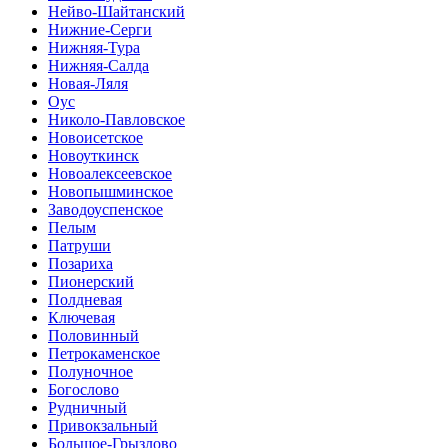
Нейво-Шайтанский
Нижние-Серги
Нижняя-Тура
Нижняя-Салда
Новая-Ляля
Оус
Николо-Павловское
Новоисетское
Новоуткинск
Новоалексеевское
Новопышминское
Заводоуспенское
Пелым
Патруши
Позариха
Пионерский
Полдневая
Ключевая
Половинный
Петрокаменское
Полуночное
Богослово
Рудничный
Привокзальный
Большое-Грызлово