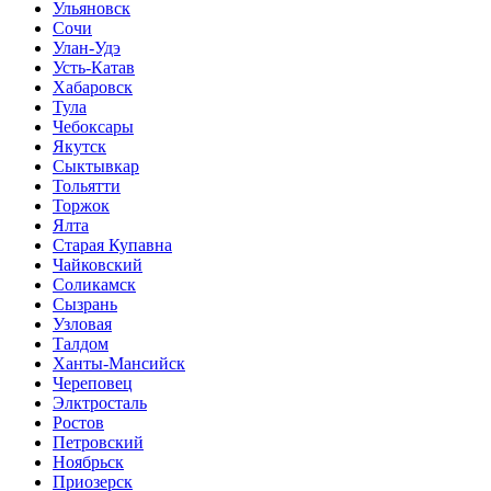
Ульяновск
Сочи
Улан-Удэ
Усть-Катав
Хабаровск
Тула
Чебоксары
Якутск
Сыктывкар
Тольятти
Торжок
Ялта
Старая Купавна
Чайковский
Соликамск
Сызрань
Узловая
Талдом
Ханты-Мансийск
Череповец
Элктросталь
Ростов
Петровский
Ноябрьск
Приозерск