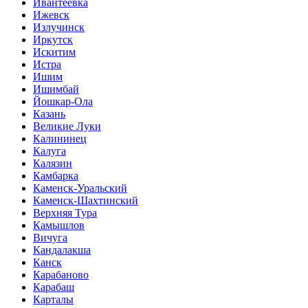
Ивантеевка
Ижевск
Излучинск
Иркутск
Искитим
Истра
Ишим
Ишимбай
Йошкар-Ола
Казань
Великие Луки
Калининец
Калуга
Калязин
Камбарка
Каменск-Уральский
Каменск-Шахтинский
Верхняя Тура
Камышлов
Вичуга
Кандалакша
Канск
Карабаново
Карабаш
Карталы