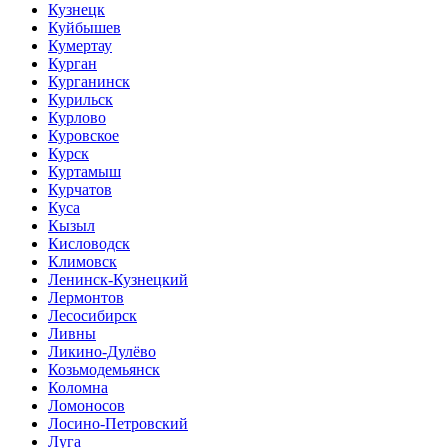
Кузнецк
Куйбышев
Кумертау
Курган
Курганинск
Курильск
Курлово
Куровское
Курск
Куртамыш
Курчатов
Куса
Кызыл
Кисловодск
Климовск
Ленинск-Кузнецкий
Лермонтов
Лесосибирск
Ливны
Ликино-Дулёво
Козьмодемьянск
Коломна
Ломоносов
Лосино-Петровский
Луга