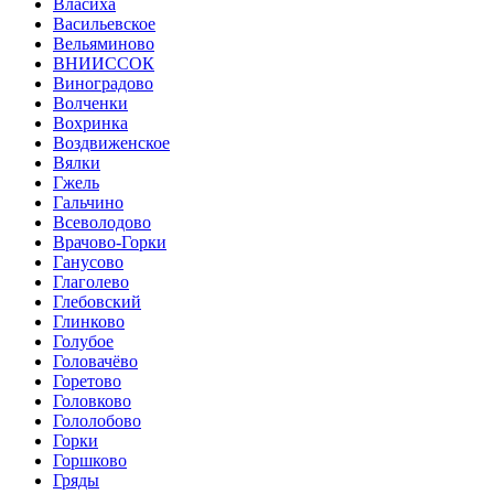
Власиха
Васильевское
Вельяминово
ВНИИССОК
Виноградово
Волченки
Вохринка
Воздвиженское
Вялки
Гжель
Гальчино
Всеволодово
Врачово-Горки
Ганусово
Глаголево
Глебовский
Глинково
Голубое
Головачёво
Горетово
Головково
Гололобово
Горки
Горшково
Гряды