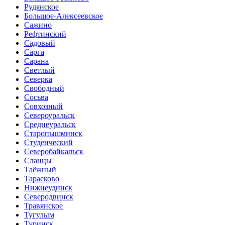
Рудянское
Большое-Алексеевское
Сажино
Рефтинский
Садовый
Сарга
Сарана
Светлый
Северка
Свободный
Сосьва
Совхозный
Североуральск
Среднеуральск
Старопышминск
Студенческий
Северобайкальск
Сланцы
Таёжный
Тарасково
Нижнеудинск
Северодвинск
Травянское
Тугулым
Туринск