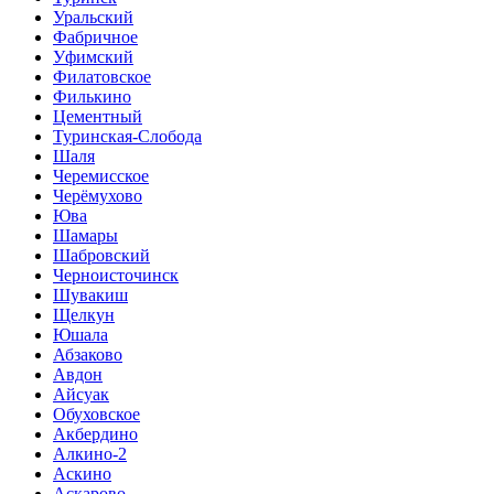
Уральский
Фабричное
Уфимский
Филатовское
Филькино
Цементный
Туринская-Слобода
Шаля
Черемисское
Черёмухово
Юва
Шамары
Шабровский
Черноисточинск
Шувакиш
Щелкун
Юшала
Абзаково
Авдон
Айсуак
Обуховское
Акбердино
Алкино-2
Аскино
Аскарово