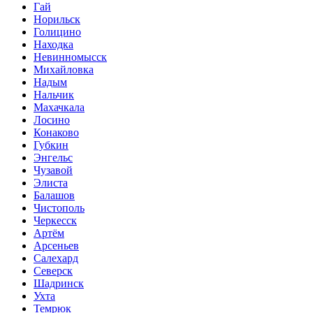
Гай
Норильск
Голицино
Находка
Невинномысск
Михайловка
Надым
Нальчик
Махачкала
Лосино
Конаково
Губкин
Энгельс
Чузавой
Элиста
Балашов
Чистополь
Черкесск
Артём
Арсеньев
Салехард
Северск
Шадринск
Ухта
Темрюк