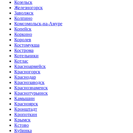
Козельск
Железногорск
Заволжск
Колпино
Комсомольск-на-Амуре
Копейск
Коркино
Королев
Костомукша
Кострома
Котельники
Котлас
Красноармейск
Красногорск
Краснодар
Краснозаводск
Краснознаменск
Краснотурьинск
Камышин
Красноярск
Кронштадт
Кропоткин
Крымск
Кстово
Кубинка