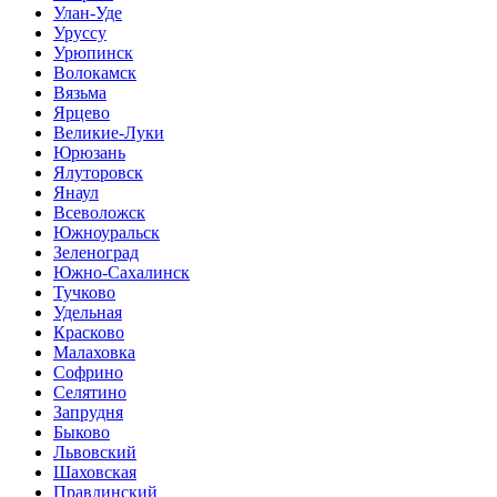
Улан-Уде
Уруссу
Урюпинск
Волокамск
Вязьма
Ярцево
Великие-Луки
Юрюзань
Ялуторовск
Янаул
Всеволожск
Южноуральск
Зеленоград
Южно-Сахалинск
Тучково
Удельная
Красково
Малаховка
Софрино
Селятино
Запрудня
Быково
Львовский
Шаховская
Правдинский