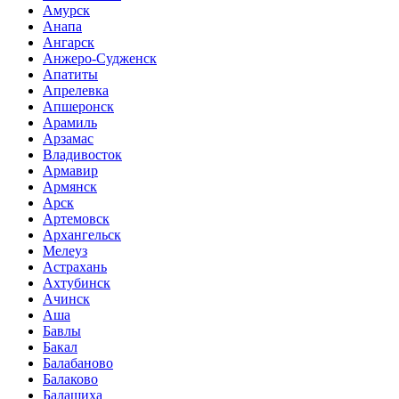
Амурск
Анапа
Ангарск
Анжеро-Судженск
Апатиты
Апрелевка
Апшеронск
Арамиль
Арзамас
Владивосток
Армавир
Армянск
Арск
Артемовск
Архангельск
Мелеуз
Астрахань
Ахтубинск
Ачинск
Аша
Бавлы
Бакал
Балабаново
Балаково
Балашиха