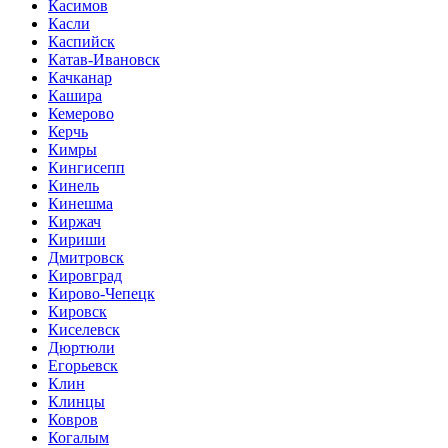
Касимов
Касли
Каспийск
Катав-Ивановск
Качканар
Кашира
Кемерово
Керчь
Кимры
Кингисепп
Кинель
Кинешма
Киржач
Кириши
Дмитровск
Кировград
Кирово-Чепецк
Кировск
Киселевск
Дюртюли
Егорьевск
Клин
Клинцы
Ковров
Когалым