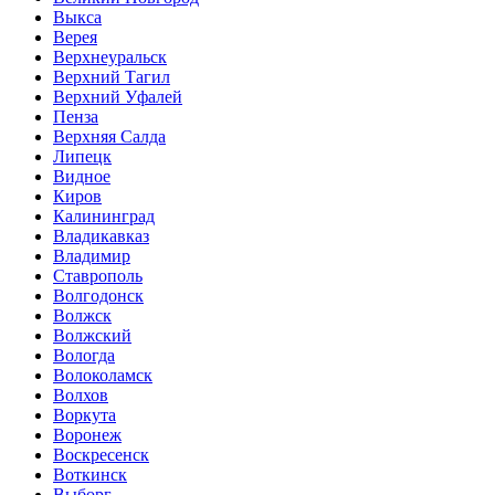
Выкса
Верея
Верхнеуральск
Верхний Тагил
Верхний Уфалей
Пенза
Верхняя Салда
Липецк
Видное
Киров
Калининград
Владикавказ
Владимир
Ставрополь
Волгодонск
Волжск
Волжский
Вологда
Волоколамск
Волхов
Воркута
Воронеж
Воскресенск
Воткинск
Выборг