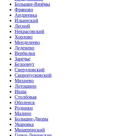
Большие-Вязёмы
Фряново
Андреевка
Ильинский
Лесной
Некрасовский
Хорлово
Менделеево
Деденево
Вербилки
Заречье
Белоомут
Свердловский
Скоропусковский
Михнево
Лотошино
Икша
Столбовая
Оболенск
Родники
Малино
Большие-Дворы
Уваровка
Мишеронский
Горки-Ленинские