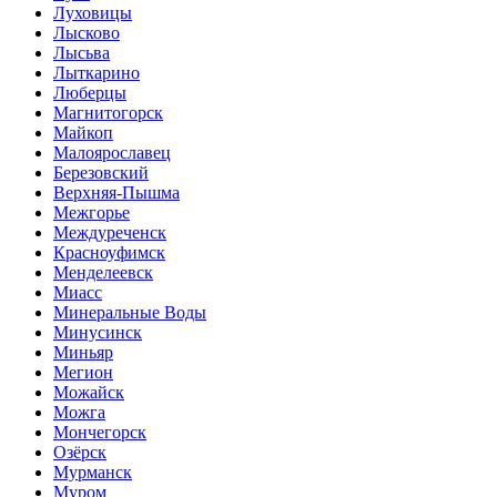
Луховицы
Лысково
Лысьва
Лыткарино
Люберцы
Магнитогорск
Майкоп
Малоярославец
Березовский
Верхняя-Пышма
Межгорье
Междуреченск
Красноуфимск
Менделеевск
Миасс
Минеральные Воды
Минусинск
Миньяр
Мегион
Можайск
Можга
Мончегорск
Озёрск
Мурманск
Муром