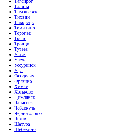
Таганрог
Талица
Тимашевск
Тихвин
Тихорецк
Томилино
Торопец
Тосно
Троицк
Тутаев
Углич
Унеча
Уссурийск
Уфа
Феодосия
Фрязино
Химки
Хотьково
Цимлянск
Чапаевск
Чебаркуль
Черноголовка
Чехов
Шатура
Шебекино