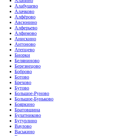
Алабино
Алабушево
Алачково
Алфёрово
Авсюнино
Алферьево
Алфимово
Анискино
Антоново
Атепцево
Биорки
Беляниново
Березнецово
Боброво
Ботово
Брехово
Бутово
Большое-Руново
Большое-Буньково
Бояркино
Братовщина
Булатниково
Бутурлино
Ваулово
Васькино