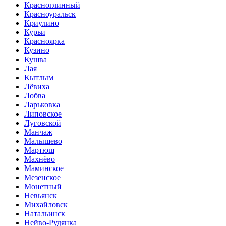
Красноглинный
Красноуральск
Криулино
Курьи
Красноярка
Кузино
Кушва
Лая
Кытлым
Лёвиха
Лобва
Ларьковка
Липовское
Луговской
Манчаж
Малышево
Мартюш
Махнёво
Маминское
Мезенское
Монетный
Невьянск
Михайловск
Натальинск
Нейво-Рудянка