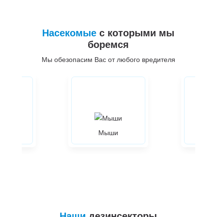
Насекомые
с которыми мы
боремся
Мы обезопасим Вас от любого вредителя
ры
Мыши
Жуки
Наши
дезинсекторы