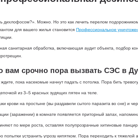
ть дихлофосом?». Можно. Но это как лечить перелом подорожником
иантом для вашего жилья становится
Профессиональное уничтожен
ляции.
сная санитарная обработка, включающая аудит объекта, подбор к
кротрещин.
о вам срочно пора вызвать СЭС в Д
ждите, пока насекомые начнут падать с потолка. Пора бить тревогу
епочкой из 3–5 красных зудящих пятен на теле.
 крови на простыне (вы раздавили сытого паразита во сне) и чер
ции (заражении) в комнате появляется приторный запах, напоми
няют по мере роста, оставляя полупрозрачные хитиновые панцир
ро попытки устранить угрозу кипятком. Пора переходить к тяжелой 