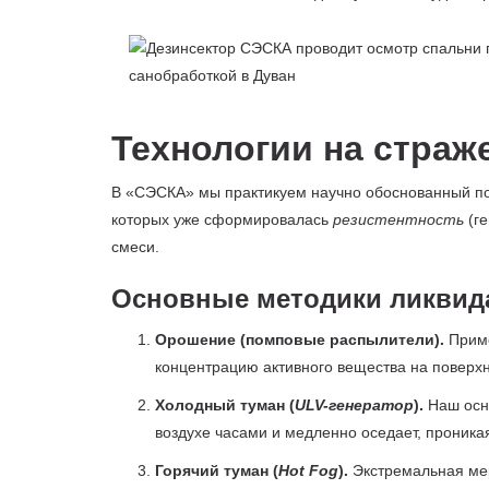
Технологии на страж
В «СЭСКА» мы практикуем научно обоснованный под
которых уже сформировалась
резистентность
(ге
смеси.
Основные методики ликвид
Орошение (помповые распылители).
Приме
концентрацию активного вещества на поверхн
Холодный туман (
ULV-генератор
).
Наш осно
воздухе часами и медленно оседает, проника
Горячий туман (
Hot Fog
).
Экстремальная мер