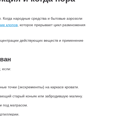
. Когда народные средства и бытовые аэрозоли
ие клопов
, которое прерывает цикл размножения
онцентрации действующих веществ и применение
уван
, если:
ные точки (
экскременты
) на каркасе кровати.
нающий старый коньяк или забродившую малину.
и под матрасом.
артиллерии.