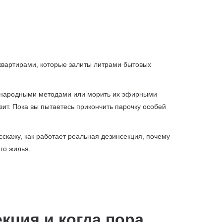
 квартирами, которые залиты литрами бытовых
да народными методами или морить их эфирными
т. Пока вы пытаетесь прикончить парочку особей
асскажу, как работает реальная дезинсекция, почему
го жилья.
кция и когда пора