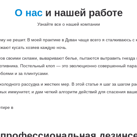
О нас
и нашей работе
Узнайте все о нашей компании
у не решит. В моей практике в Дуван чаще всего я сталкиваюсь с
жают кусать хозяев каждую ночь.
итов своими силами, вываривают белье, пытаются вытравить гнез
отивника. Постельный клоп — это эволюционно совершенный парази
обоями и за плинтусами.
холодного рассудка и жестких мер. В этой статье я шаг за шагом р
ых иммунитет, и дам четкий алгоритм действий для спасения ваше
 профессиональная дезинсе