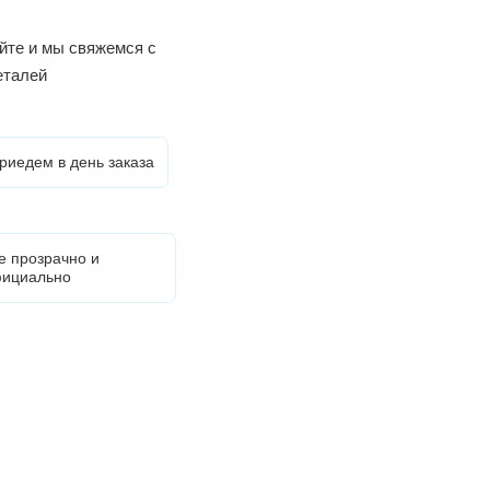
йте и мы свяжемся с
еталей
риедем в день заказа
е прозрачно и
ициально