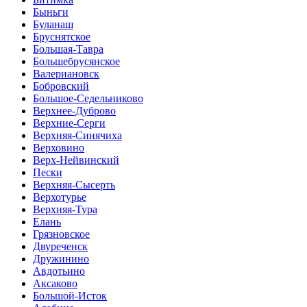
Быньги
Буланаш
Бруснятское
Большая-Тавра
Большебрусянское
Валериановск
Бобровский
Большое-Седельниково
Верхнее-Дуброво
Верхние-Серги
Верхняя-Синячиха
Верховино
Верх-Нейвинский
Пески
Верхняя-Сысерть
Верхотурье
Верхняя-Тура
Елань
Грязновское
Двуреченск
Дружинино
Авдотьино
Аксаково
Большой-Исток