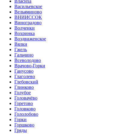
Власиха
Васильевское
Вельяминово
ВНИИССОК
Виноградово
Волченки
Вохринка
Воздвиженское
Вялки
Гжель
Гальчино
Всеволодово
Врачово-Горки
Ганусово
Глаголево
Глебовский
Глинково
Голубое
Головачёво
Горетово
Головково
Гололобово
Горки
Горшково
Гряды