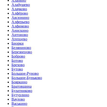
Алабино
Алабушево
Алачково
Алфёрово
Авсюнино
Алферьево
Алфимово
Анискино
Антоново
Атепцево
Биорки
Беляниново
Березнецово
Боброво
Ботово
Брехово
Бутово
Большое-Руново
Большое-Буньково
Бояркино
Братовщина
Булатниково
Бутурлино
Ваулово
Васькино