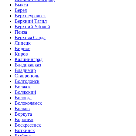
Выкса
Верея
Верхнеуральск
Верхний Тагил
Верхний Уфалей
Пенза
Верхняя Салда
Липецк
Видное
Киров
Калининград
Владикавказ
Владимир
Ставрополь
Волгодонск
Волжск
Волжский
Вологда
Волоколамск
Волхов
Воркута
Воронеж
Воскресенск
Воткинск
Выборг