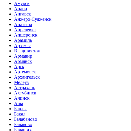
Амурск
Анапа
Ангарск
Анжеро-Судженск
Апатиты
Апрелевка
Апшеронск
Арамиль
Арзамас
Владивосток
Армавир
Армянск
Арск
Артемовск
Архангельск
Мелеуз
Астрахань
Ахтубинск
Ачинск
Аша
Бавлы
Бакал
Балабаново
Балаково
Балашиха