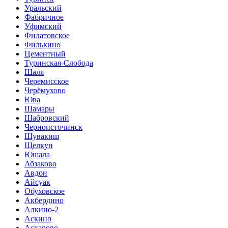
Уральский
Фабричное
Уфимский
Филатовское
Филькино
Цементный
Туринская-Слобода
Шаля
Черемисское
Черёмухово
Юва
Шамары
Шабровский
Черноисточинск
Шувакиш
Щелкун
Юшала
Абзаково
Авдон
Айсуак
Обуховское
Акбердино
Алкино-2
Аскино
Аскарово