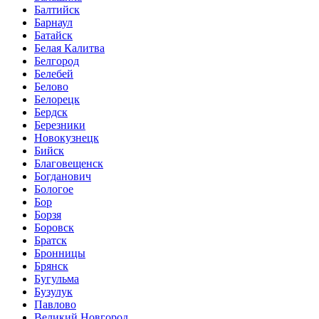
Балтийск
Барнаул
Батайск
Белая Калитва
Белгород
Белебей
Белово
Белорецк
Бердск
Березники
Новокузнецк
Бийск
Благовещенск
Богданович
Бологое
Бор
Борзя
Боровск
Братск
Бронницы
Брянск
Бугульма
Бузулук
Павлово
Великий Новгород