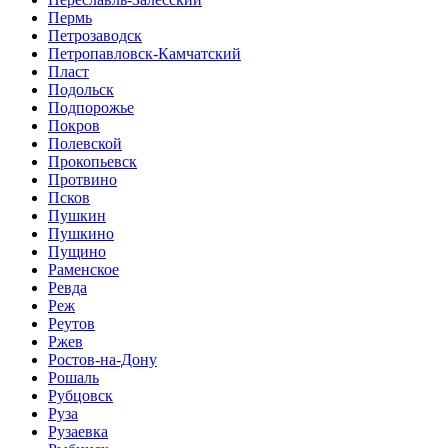
Пермь
Петрозаводск
Петропавловск-Камчатский
Пласт
Подольск
Подпорожье
Покров
Полевской
Прокопьевск
Протвино
Псков
Пушкин
Пушкино
Пущино
Раменское
Ревда
Реж
Реутов
Ржев
Ростов-на-Дону
Рошаль
Рубцовск
Руза
Рузаевка