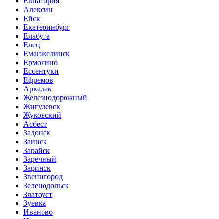
Евпатория
Алексин
Ейск
Екатеринбург
Елабуга
Елец
Еманжелинск
Ермолино
Ессентуки
Ефремов
Аркадак
Железнодорожный
Жигулевск
Жуковский
Асбест
Задонск
Заинск
Зарайск
Заречный
Заринск
Звенигород
Зеленодольск
Златоуст
Зуевка
Иваново