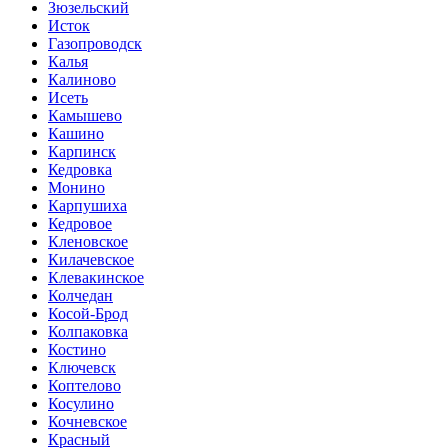
Зюзельский
Исток
Газопроводск
Калья
Калиново
Исеть
Камышево
Кашино
Карпинск
Кедровка
Монино
Карпушиха
Кедровое
Кленовское
Килачевское
Клевакинское
Колчедан
Косой-Брод
Колпаковка
Костино
Ключевск
Коптелово
Косулино
Кочневское
Красный