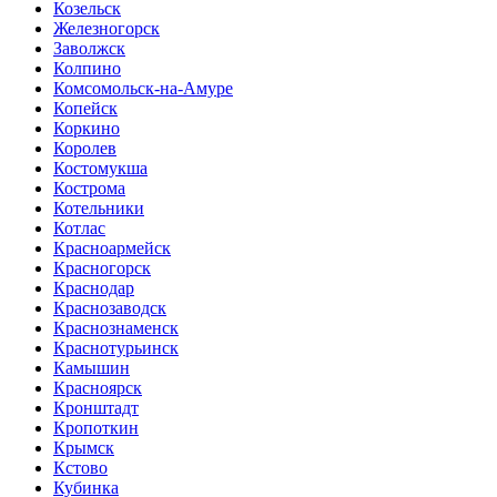
Козельск
Железногорск
Заволжск
Колпино
Комсомольск-на-Амуре
Копейск
Коркино
Королев
Костомукша
Кострома
Котельники
Котлас
Красноармейск
Красногорск
Краснодар
Краснозаводск
Краснознаменск
Краснотурьинск
Камышин
Красноярск
Кронштадт
Кропоткин
Крымск
Кстово
Кубинка