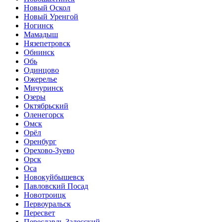
Новый Оскол
Новый Уренгой
Ногинск
Мамадыш
Нязепетровск
Обнинск
Обь
Одинцово
Ожерелье
Мичуринск
Озеры
Октябрьский
Оленегорск
Омск
Орёл
Оренбург
Орехово-Зуево
Орск
Оса
Новокуйбышевск
Павловский Посад
Новотроицк
Первоуральск
Пересвет
Переславль-Залесский