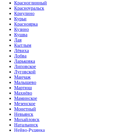
Красноглинный
Красноуральск
Криулино
Курьи
Красноярка
Кузино
Кушва
Лая
Кытлым
Лёвиха
Лобва
Ларьковка
Липовское
Луговской
Манчаж
Малышево
Мартюш
Махнёво
Маминское
Мезенское
Монетный
Невьянск
Михайловск
Натальинск
Нейво-Рудянка