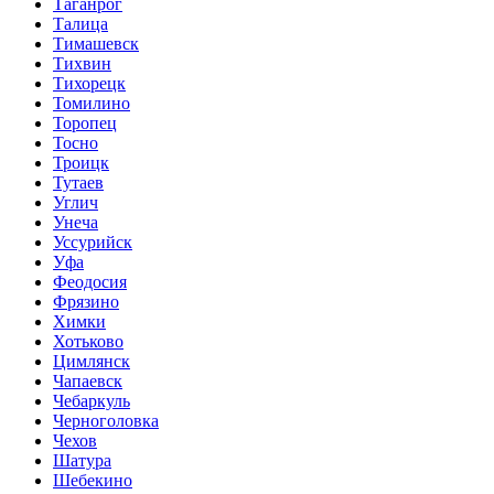
Таганрог
Талица
Тимашевск
Тихвин
Тихорецк
Томилино
Торопец
Тосно
Троицк
Тутаев
Углич
Унеча
Уссурийск
Уфа
Феодосия
Фрязино
Химки
Хотьково
Цимлянск
Чапаевск
Чебаркуль
Черноголовка
Чехов
Шатура
Шебекино