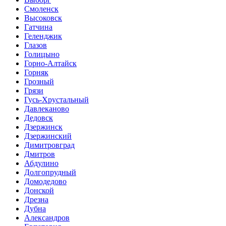
Смоленск
Высоковск
Гатчина
Геленджик
Глазов
Голицыно
Горно-Алтайск
Горняк
Грозный
Грязи
Гусь-Хрустальный
Давлеканово
Дедовск
Дзержинск
Дзержинский
Димитровград
Дмитров
Абдулино
Долгопрудный
Домодедово
Донской
Дрезна
Дубна
Александров