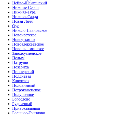
Нейво-Шайтанский
Нижние-Серги
Нижняя-Тура
Нижняя-Салда
Новая-Ляля
Оус
Николо-Павловское
Новоисетское
Новоуткинск
Новоалексеевское
Новопышминское
Заводоуспенское
Пелым
Патруши
Позариха
Пионерский
Полдневая
Ключевая
Половинный
Петрокаменское
Полуночное
Богослово
Рудничный
Привокзальный
Большое-Грызлово