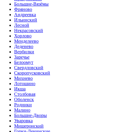
Большие-Вязёмы
Фряново
Андреевка
Ильинский
Лесной
Некрасовский
Хорлово
Менделеево
Деденево
Вербилки
Заречье
Белоомут
Свердловский
Скоропусковский
Михнево
Лотошино
Икша
Столбовая
Оболенск
Родники
Малино
Большие-Дворы
Уваровка
Мишеронский
Горки-Ленинские