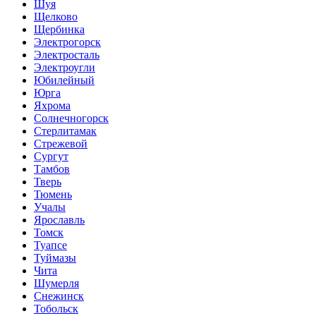
Шуя
Щелково
Щербинка
Электрогорск
Электросталь
Электроугли
Юбилейный
Юрга
Яхрома
Солнечногорск
Стерлитамак
Стрежевой
Сургут
Тамбов
Тверь
Тюмень
Учалы
Ярославль
Томск
Туапсе
Туймазы
Чита
Шумерля
Снежинск
Тобольск