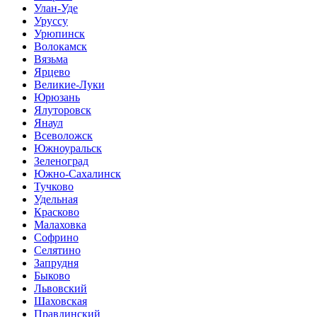
Улан-Уде
Уруссу
Урюпинск
Волокамск
Вязьма
Ярцево
Великие-Луки
Юрюзань
Ялуторовск
Янаул
Всеволожск
Южноуральск
Зеленоград
Южно-Сахалинск
Тучково
Удельная
Красково
Малаховка
Софрино
Селятино
Запрудня
Быково
Львовский
Шаховская
Правдинский