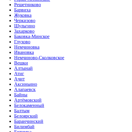
Решетниково
Барвиха
Жуковка
Черкизово
Шульгино
Захарково
Баковка-Минское
Глухово
Немчиновка
Ивановка
Немчиново-Сколковское
Вешки
Алтынай
Атиг
Ачит
Аксиньино
Алапаевск
Байны
Артёмовский
Белокаменный
Балтым
Белоярский
Баранчинский
Билимбай
Битимка