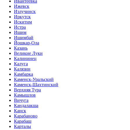
Ивантеевка
Ижевск
Излучинск
Иркутск
Искитим
Истра
Ишим
Ишимбай
Йошкар-Ола
Казань
Великие Луки
Калининец
Калуга
Калязин
Камбарка
Каменск-Уральский
Каменск-Шахтинский
Верхняя Тура
Камышлов
Вичуга
Кандалакша
Канск
Карабаново
Карабаш
Карталы