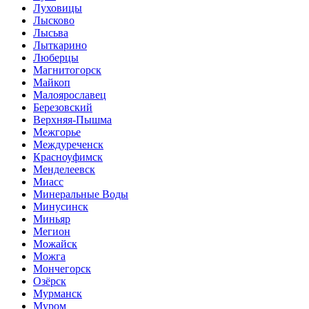
Луховицы
Лысково
Лысьва
Лыткарино
Люберцы
Магнитогорск
Майкоп
Малоярославец
Березовский
Верхняя-Пышма
Межгорье
Междуреченск
Красноуфимск
Менделеевск
Миасс
Минеральные Воды
Минусинск
Миньяр
Мегион
Можайск
Можга
Мончегорск
Озёрск
Мурманск
Муром