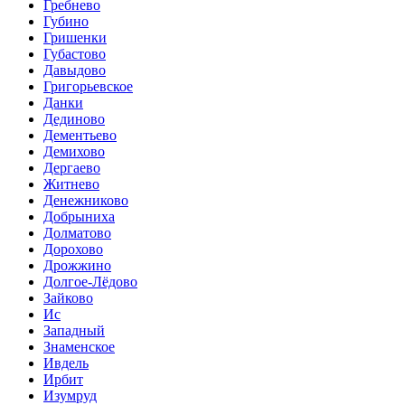
Гребнево
Губино
Гришенки
Губастово
Давыдово
Григорьевское
Данки
Дединово
Дементьево
Демихово
Дергаево
Житнево
Денежниково
Добрыниха
Долматово
Дорохово
Дрожжино
Долгое-Лёдово
Зайково
Ис
Западный
Знаменское
Ивдель
Ирбит
Изумруд