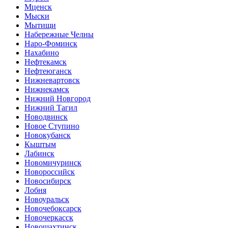
Мценск
Мыски
Мытищи
Набережные Челны
Наро-Фоминск
Нахабино
Нефтекамск
Нефтеюганск
Нижневартовск
Нижнекамск
Нижний Новгород
Нижний Тагил
Новодвинск
Новое Ступино
Новокубанск
Кыштым
Лабинск
Новомичуринск
Новороссийск
Новосибирск
Лобня
Новоуральск
Новочебоксарск
Новочеркасск
Новошахтинск