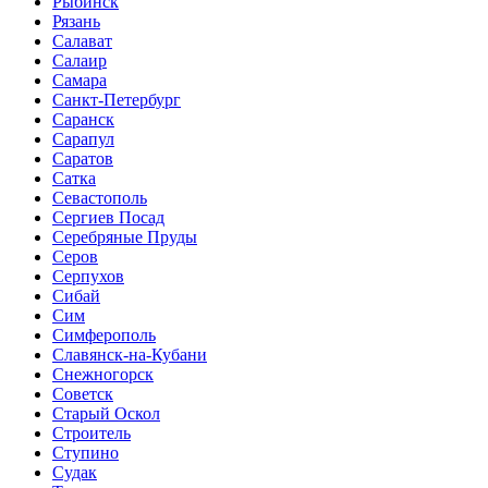
Рыбинск
Рязань
Салават
Салаир
Самара
Санкт-Петербург
Саранск
Сарапул
Саратов
Сатка
Севастополь
Сергиев Посад
Серебряные Пруды
Серов
Серпухов
Сибай
Сим
Симферополь
Славянск-на-Кубани
Снежногорск
Советск
Старый Оскол
Строитель
Ступино
Судак