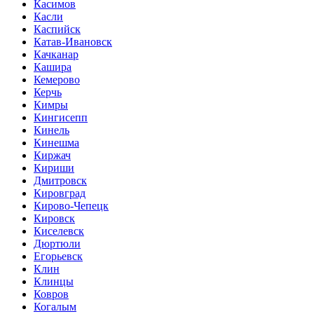
Касимов
Касли
Каспийск
Катав-Ивановск
Качканар
Кашира
Кемерово
Керчь
Кимры
Кингисепп
Кинель
Кинешма
Киржач
Кириши
Дмитровск
Кировград
Кирово-Чепецк
Кировск
Киселевск
Дюртюли
Егорьевск
Клин
Клинцы
Ковров
Когалым