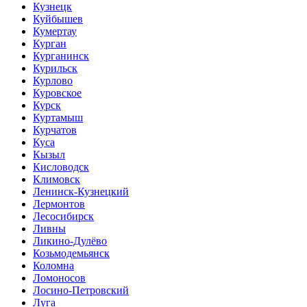
Кузнецк
Куйбышев
Кумертау
Курган
Курганинск
Курильск
Курлово
Куровское
Курск
Куртамыш
Курчатов
Куса
Кызыл
Кисловодск
Климовск
Ленинск-Кузнецкий
Лермонтов
Лесосибирск
Ливны
Ликино-Дулёво
Козьмодемьянск
Коломна
Ломоносов
Лосино-Петровский
Луга