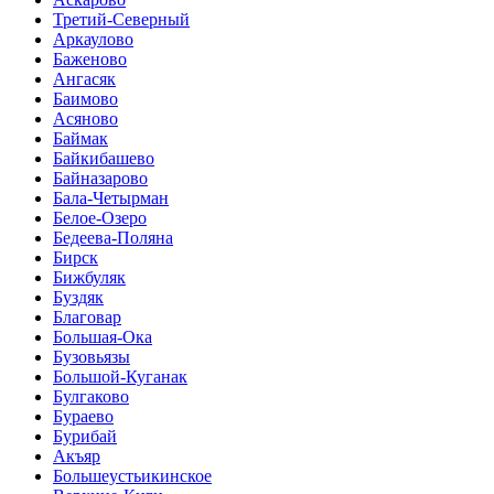
Третий-Северный
Аркаулово
Баженово
Ангасяк
Баимово
Асяново
Баймак
Байкибашево
Байназарово
Бала-Четырман
Белое-Озеро
Бедеева-Поляна
Бирск
Бижбуляк
Буздяк
Благовар
Большая-Ока
Бузовьязы
Большой-Куганак
Булгаково
Бураево
Бурибай
Акъяр
Большеустьикинское