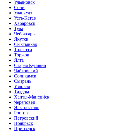
Ульяновск
Сочи
Улан-Удэ
Усть-Катав
Хабаровск
Тула
Чебоксары
Якутск
Сыктывкар
Тольятти
Торжок
Ялта
Старая Купавна
Чайковский
Соликамск
Сызрань
Узловая
Талдом
Ханты-Мансийск
Череповец
Элктросталь
Ростов
Петровский
Ноябрьск
Приозерск