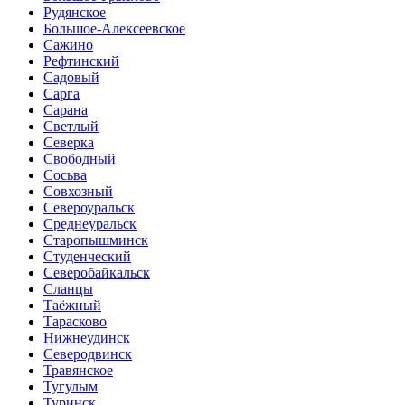
Рудянское
Большое-Алексеевское
Сажино
Рефтинский
Садовый
Сарга
Сарана
Светлый
Северка
Свободный
Сосьва
Совхозный
Североуральск
Среднеуральск
Старопышминск
Студенческий
Северобайкальск
Сланцы
Таёжный
Тарасково
Нижнеудинск
Северодвинск
Травянское
Тугулым
Туринск