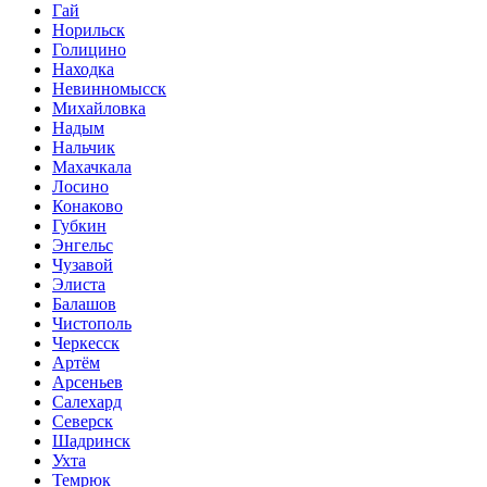
Гай
Норильск
Голицино
Находка
Невинномысск
Михайловка
Надым
Нальчик
Махачкала
Лосино
Конаково
Губкин
Энгельс
Чузавой
Элиста
Балашов
Чистополь
Черкесск
Артём
Арсеньев
Салехард
Северск
Шадринск
Ухта
Темрюк