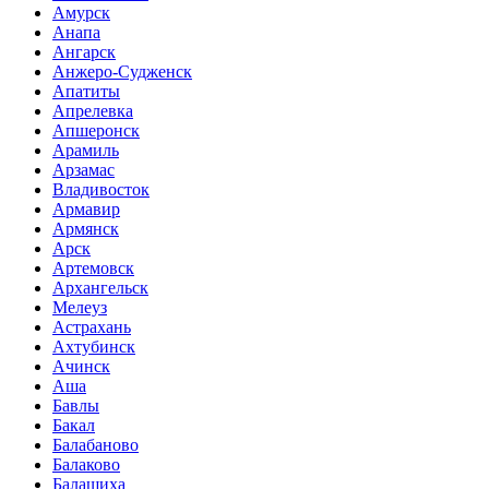
Амурск
Анапа
Ангарск
Анжеро-Судженск
Апатиты
Апрелевка
Апшеронск
Арамиль
Арзамас
Владивосток
Армавир
Армянск
Арск
Артемовск
Архангельск
Мелеуз
Астрахань
Ахтубинск
Ачинск
Аша
Бавлы
Бакал
Балабаново
Балаково
Балашиха