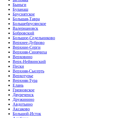
Быньги
Буланаш
Бруснятское
Большая-Тавра
Большебрусянское
Валериановск
Бобровский
Большое-Седельниково
Верхнее-Дуброво
Верхние-Серги
Верхняя-Синячиха
Верховино
Верх-Нейвинский
Пески
Верхняя-Сысерть
Верхотурье
Верхняя-Тура
Елань
Грязновское
Двуреченск
Дружинино
Авдотьино
Аксаково
Большой-Исток