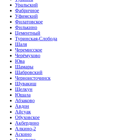
Уральский
Фабричное
Уфимский
Филатовское
Филькино
Цементный
Туринская-Слобода
Шаля
Черемисское
Черёмухово
Юва
Шамары
Шабровский
Черноисточинск
Шувакиш
Щелкун
Юшала
Абзаково
Авдон
Айсуак
Обуховское
Акбердино
Алкино-2
Аскино
Аскарово