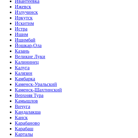
Ивантеевка
Ижевск
Излучинск
Иркутск
Искитим
Истра
Ишим
Ишимбай
Йошкар-Ола
Казань
Великие Луки
Калининец
Калуга
Калязин
Камбарка
Каменск-Уральский
Каменск-Шахтинский
Верхняя Тура
Камышлов
Вичуга
Кандалакша
Канск
Карабаново
Карабаш
Карталы