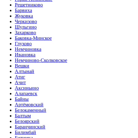
Решетниково
Барвиха
Жуковка
Черкизово
Шульгино
Захарково
Баковка-Минское
Глухово
Немчиновка
Ивановка
Немчиново-Сколковское
Вешки
Алтынай
Атиг
Ачит
Аксиньино
Алапаевск
Байны
Артёмовский
Белокаменный
Балтым
Белоярский
Баранчинский
Билимбай
Битимка