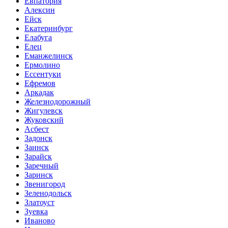
Евпатория
Алексин
Ейск
Екатеринбург
Елабуга
Елец
Еманжелинск
Ермолино
Ессентуки
Ефремов
Аркадак
Железнодорожный
Жигулевск
Жуковский
Асбест
Задонск
Заинск
Зарайск
Заречный
Заринск
Звенигород
Зеленодольск
Златоуст
Зуевка
Иваново