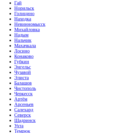
Гай
Норильск
Голицино
Находка
Невинномысск
Михайловка
Надым
Нальчик
Махачкала
Лосино
Конаково
Губкин
Энгельс
Чузавой
Элиста
Балашов
Чистополь
Черкесск
Артём
Арсеньев
Салехард
Северск
Шадринск
Ухта
Темрюк