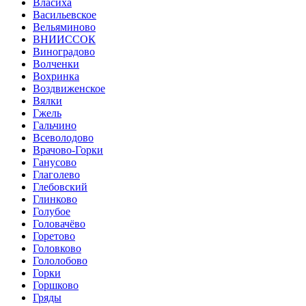
Власиха
Васильевское
Вельяминово
ВНИИССОК
Виноградово
Волченки
Вохринка
Воздвиженское
Вялки
Гжель
Гальчино
Всеволодово
Врачово-Горки
Ганусово
Глаголево
Глебовский
Глинково
Голубое
Головачёво
Горетово
Головково
Гололобово
Горки
Горшково
Гряды