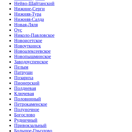
Нейво-Шайтанский
Нижние-Серги
Нижняя-Тура
Нижняя-Салда
Новая-Ляля
Оус
Николо-Павловское
Новоисетское
Новоуткинск
Новоалексеевское
Новопышминское
Заводоуспенское
Пелым
Патруши
Позариха
Пионерский
Полдневая
Ключевая
Половинный
Петрокаменское
Полуночное
Богослово
Рудничный
Привокзальный
Большое-Грызлово