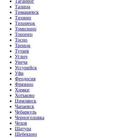
Таганрог
Талица
Тимашевск
Тихвин
Тихорецк
Томилино
Торопец
Тосно
Троицк
Тутаев
Углич
Унеча
Уссурийск
Уфа
Феодосия
Фрязино
Химки
Хотьково
Цимлянск
Чапаевск
Чебаркуль
Черноголовка
Чехов
Шатура
Шебекино