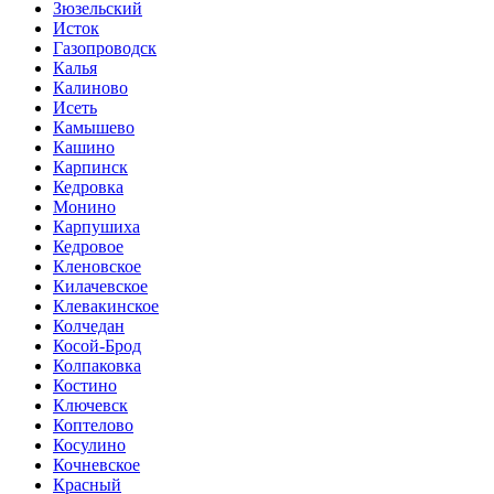
Зюзельский
Исток
Газопроводск
Калья
Калиново
Исеть
Камышево
Кашино
Карпинск
Кедровка
Монино
Карпушиха
Кедровое
Кленовское
Килачевское
Клевакинское
Колчедан
Косой-Брод
Колпаковка
Костино
Ключевск
Коптелово
Косулино
Кочневское
Красный