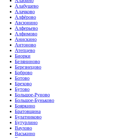
Алабино
Алабушево
Алачково
Алфёрово
Авсюнино
Алферьево
Алфимово
Анискино
Антоново
Атепцево
Биорки
Беляниново
Березнецово
Боброво
Ботово
Брехово
Бутово
Большое-Руново
Большое-Буньково
Бояркино
Братовщина
Булатниково
Бутурлино
Ваулово
Васькино