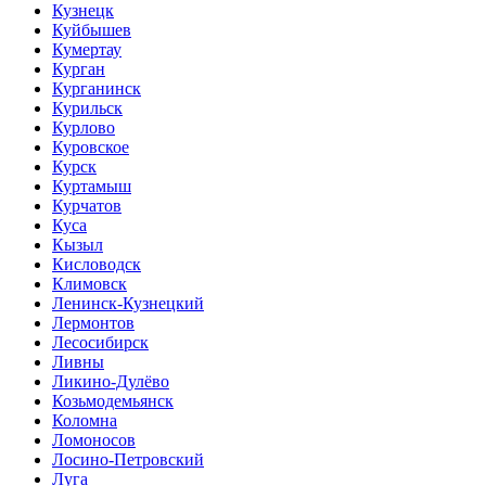
Кузнецк
Куйбышев
Кумертау
Курган
Курганинск
Курильск
Курлово
Куровское
Курск
Куртамыш
Курчатов
Куса
Кызыл
Кисловодск
Климовск
Ленинск-Кузнецкий
Лермонтов
Лесосибирск
Ливны
Ликино-Дулёво
Козьмодемьянск
Коломна
Ломоносов
Лосино-Петровский
Луга