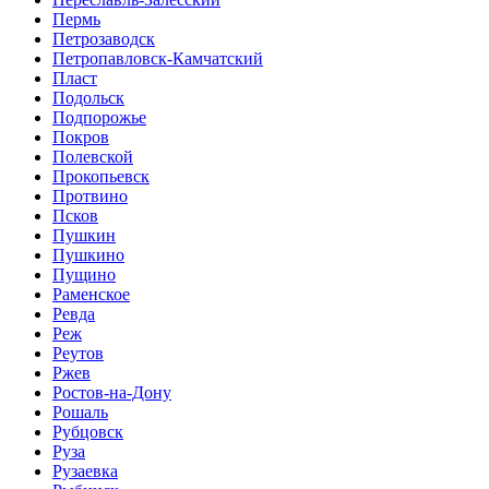
Пермь
Петрозаводск
Петропавловск-Камчатский
Пласт
Подольск
Подпорожье
Покров
Полевской
Прокопьевск
Протвино
Псков
Пушкин
Пушкино
Пущино
Раменское
Ревда
Реж
Реутов
Ржев
Ростов-на-Дону
Рошаль
Рубцовск
Руза
Рузаевка