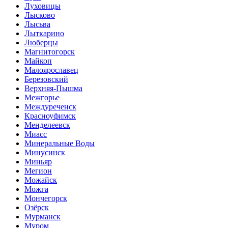
Луховицы
Лысково
Лысьва
Лыткарино
Люберцы
Магнитогорск
Майкоп
Малоярославец
Березовский
Верхняя-Пышма
Межгорье
Междуреченск
Красноуфимск
Менделеевск
Миасс
Минеральные Воды
Минусинск
Миньяр
Мегион
Можайск
Можга
Мончегорск
Озёрск
Мурманск
Муром