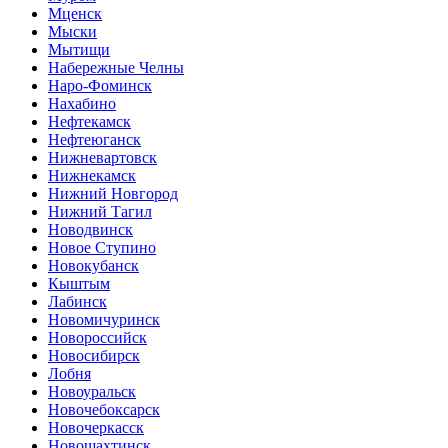
Мценск
Мыски
Мытищи
Набережные Челны
Наро-Фоминск
Нахабино
Нефтекамск
Нефтеюганск
Нижневартовск
Нижнекамск
Нижний Новгород
Нижний Тагил
Новодвинск
Новое Ступино
Новокубанск
Кыштым
Лабинск
Новомичуринск
Новороссийск
Новосибирск
Лобня
Новоуральск
Новочебоксарск
Новочеркасск
Новошахтинск