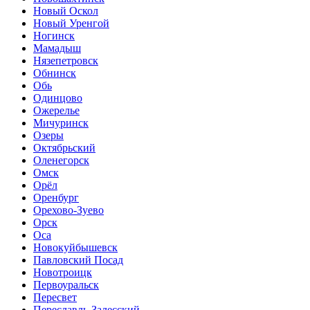
Новый Оскол
Новый Уренгой
Ногинск
Мамадыш
Нязепетровск
Обнинск
Обь
Одинцово
Ожерелье
Мичуринск
Озеры
Октябрьский
Оленегорск
Омск
Орёл
Оренбург
Орехово-Зуево
Орск
Оса
Новокуйбышевск
Павловский Посад
Новотроицк
Первоуральск
Пересвет
Переславль-Залесский