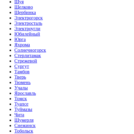
Шуя
Щелково
Щербинка
Электрогорск
Электросталь
Электроугли
Юбилейный
Юрга
Яхрома
Солнечногорск
Стерлитамак
Стрежевой
Сургут
Тамбов
Тверь
Тюмень
Учалы
Ярославль
Томск
Туапсе
Туймазы
Чита
Шумерля
Снежинск
Тобольск