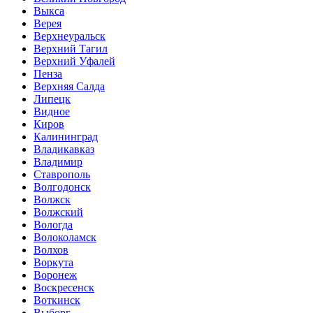
Выкса
Верея
Верхнеуральск
Верхний Тагил
Верхний Уфалей
Пенза
Верхняя Салда
Липецк
Видное
Киров
Калининград
Владикавказ
Владимир
Ставрополь
Волгодонск
Волжск
Волжский
Вологда
Волоколамск
Волхов
Воркута
Воронеж
Воскресенск
Воткинск
Выборг