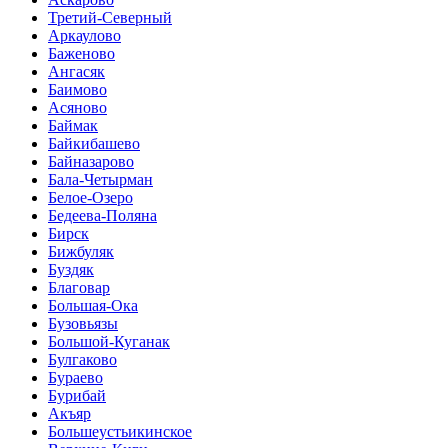
Третий-Северный
Аркаулово
Баженово
Ангасяк
Баимово
Асяново
Баймак
Байкибашево
Байназарово
Бала-Четырман
Белое-Озеро
Бедеева-Поляна
Бирск
Бижбуляк
Буздяк
Благовар
Большая-Ока
Бузовьязы
Большой-Куганак
Булгаково
Бураево
Бурибай
Акъяр
Большеустьикинское