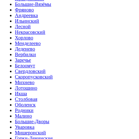
Большие-Вязёмы
Фряново
Андреевка
Ильинский
Лесной
Некрасовский
Хорлово
Менделеево
Деденево
Вербилки
Заречье
Белоомут
Свердловский
Скоропусковский
Михнево
Лотошино
Икша
Столбовая
Оболенск
Родники
Малино
Большие-Дворы
Уваровка
Мишеронский
Горки-Ленинские