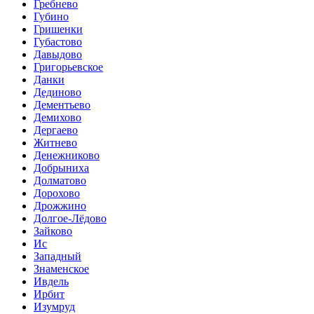
Гребнево
Губино
Гришенки
Губастово
Давыдово
Григорьевское
Данки
Дединово
Дементьево
Демихово
Дергаево
Житнево
Денежниково
Добрыниха
Долматово
Дорохово
Дрожжино
Долгое-Лёдово
Зайково
Ис
Западный
Знаменское
Ивдель
Ирбит
Изумруд