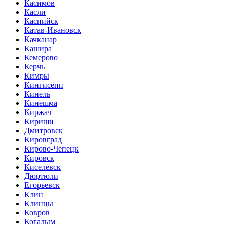
Касимов
Касли
Каспийск
Катав-Ивановск
Качканар
Кашира
Кемерово
Керчь
Кимры
Кингисепп
Кинель
Кинешма
Киржач
Кириши
Дмитровск
Кировград
Кирово-Чепецк
Кировск
Киселевск
Дюртюли
Егорьевск
Клин
Клинцы
Ковров
Когалым