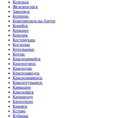
Козельск
Железногорск
Заволжск
Колпино
Комсомольск-на-Амуре
Копейск
Коркино
Королев
Костомукша
Кострома
Котельники
Котлас
Красноармейск
Красногорск
Краснодар
Краснозаводск
Краснознаменск
Краснотурьинск
Камышин
Красноярск
Кронштадт
Кропоткин
Крымск
Кстово
Кубинка