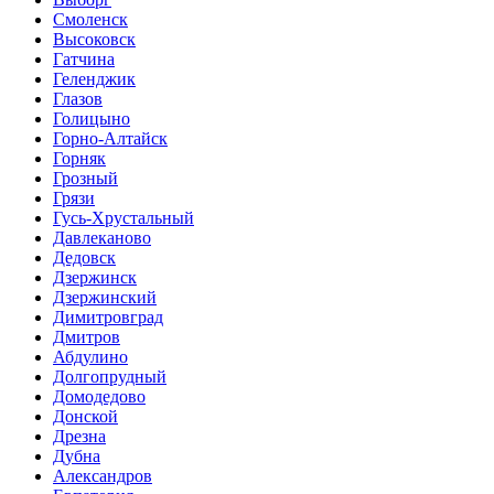
Смоленск
Высоковск
Гатчина
Геленджик
Глазов
Голицыно
Горно-Алтайск
Горняк
Грозный
Грязи
Гусь-Хрустальный
Давлеканово
Дедовск
Дзержинск
Дзержинский
Димитровград
Дмитров
Абдулино
Долгопрудный
Домодедово
Донской
Дрезна
Дубна
Александров