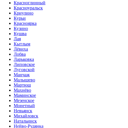
Красноглинный
Красноуральск
Криулино
Курьи
Красноярка
Кузино
Кушва
Лая
Кытлым
Лёвиха
Лобва
Ларьковка
Липовское
Луговской
Манчаж
Малышево
Мартюш
Махнёво
Маминское
Мезенское
Монетный
Невьянск
Михайловск
Натальинск
Нейво-Рудянка