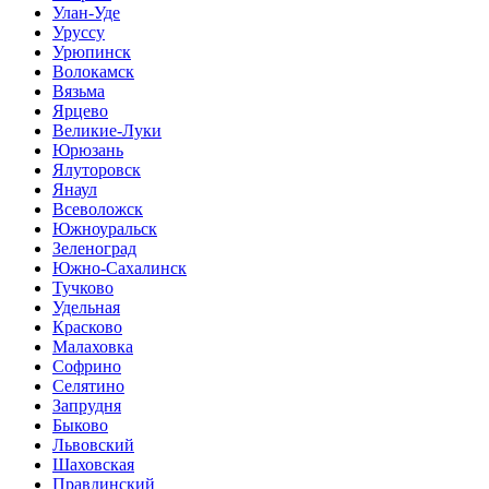
Улан-Уде
Уруссу
Урюпинск
Волокамск
Вязьма
Ярцево
Великие-Луки
Юрюзань
Ялуторовск
Янаул
Всеволожск
Южноуральск
Зеленоград
Южно-Сахалинск
Тучково
Удельная
Красково
Малаховка
Софрино
Селятино
Запрудня
Быково
Львовский
Шаховская
Правдинский