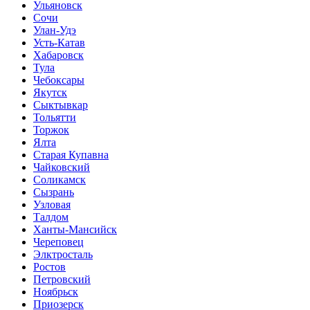
Ульяновск
Сочи
Улан-Удэ
Усть-Катав
Хабаровск
Тула
Чебоксары
Якутск
Сыктывкар
Тольятти
Торжок
Ялта
Старая Купавна
Чайковский
Соликамск
Сызрань
Узловая
Талдом
Ханты-Мансийск
Череповец
Элктросталь
Ростов
Петровский
Ноябрьск
Приозерск