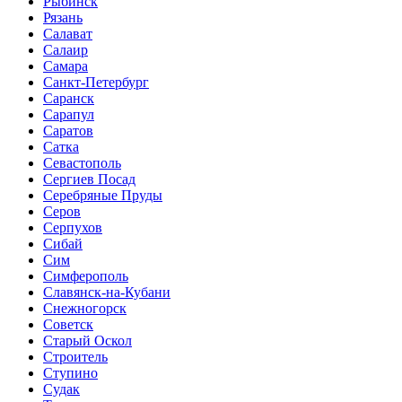
Рыбинск
Рязань
Салават
Салаир
Самара
Санкт-Петербург
Саранск
Сарапул
Саратов
Сатка
Севастополь
Сергиев Посад
Серебряные Пруды
Серов
Серпухов
Сибай
Сим
Симферополь
Славянск-на-Кубани
Снежногорск
Советск
Старый Оскол
Строитель
Ступино
Судак