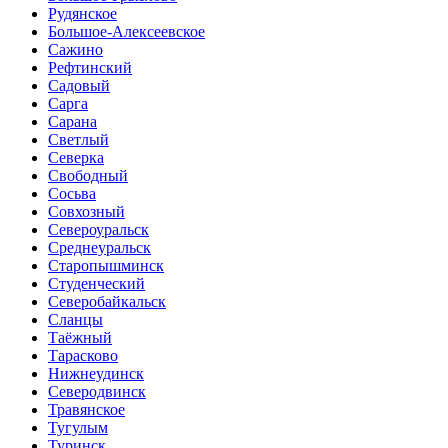
Рудянское
Большое-Алексеевское
Сажино
Рефтинский
Садовый
Сарга
Сарана
Светлый
Северка
Свободный
Сосьва
Совхозный
Североуральск
Среднеуральск
Старопышминск
Студенческий
Северобайкальск
Сланцы
Таёжный
Тарасково
Нижнеудинск
Северодвинск
Травянское
Тугулым
Туринск