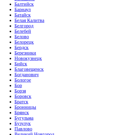
Балтийск
Барнаул
Батайск
Белая Калитва
Белгород
Белебей
Белово
Белорецк
Бердск
Березники
Новокузнецк
Бийск
Благовещенск
Богданович
Бологое
Бор
Борзя
Боровск
Братск
Бронницы
Брянск
Бугульма
Бузулук
Павлово
Великий Новгород