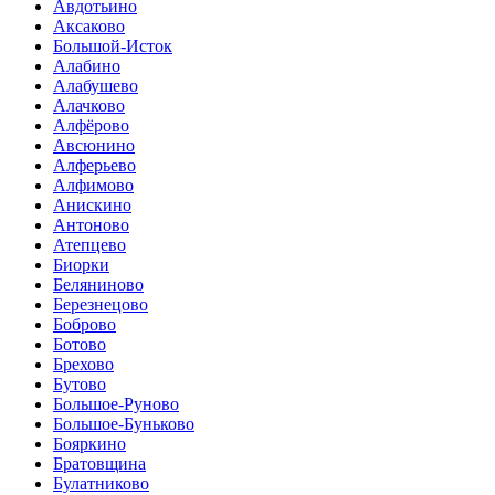
Авдотьино
Аксаково
Большой-Исток
Алабино
Алабушево
Алачково
Алфёрово
Авсюнино
Алферьево
Алфимово
Анискино
Антоново
Атепцево
Биорки
Беляниново
Березнецово
Боброво
Ботово
Брехово
Бутово
Большое-Руново
Большое-Буньково
Бояркино
Братовщина
Булатниково