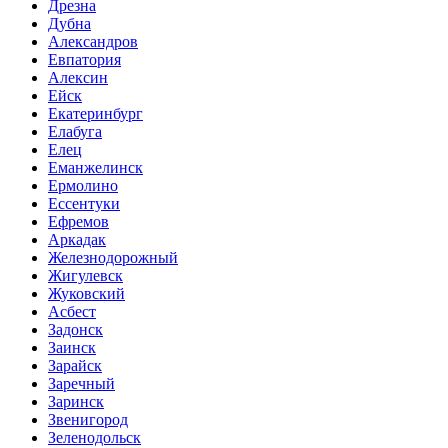
Дрезна
Дубна
Александров
Евпатория
Алексин
Ейск
Екатеринбург
Елабуга
Елец
Еманжелинск
Ермолино
Ессентуки
Ефремов
Аркадак
Железнодорожный
Жигулевск
Жуковский
Асбест
Задонск
Заинск
Зарайск
Заречный
Заринск
Звенигород
Зеленодольск