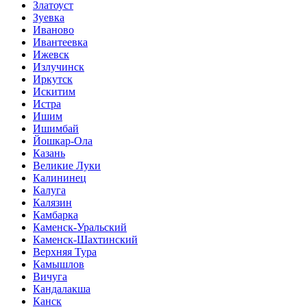
Златоуст
Зуевка
Иваново
Ивантеевка
Ижевск
Излучинск
Иркутск
Искитим
Истра
Ишим
Ишимбай
Йошкар-Ола
Казань
Великие Луки
Калининец
Калуга
Калязин
Камбарка
Каменск-Уральский
Каменск-Шахтинский
Верхняя Тура
Камышлов
Вичуга
Кандалакша
Канск