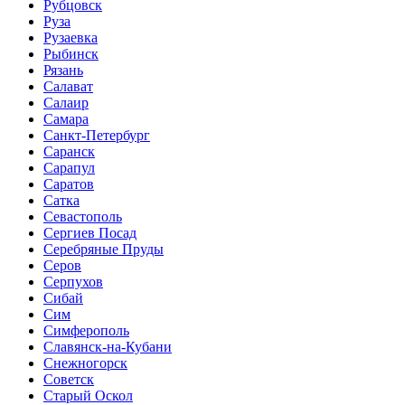
Рубцовск
Руза
Рузаевка
Рыбинск
Рязань
Салават
Салаир
Самара
Санкт-Петербург
Саранск
Сарапул
Саратов
Сатка
Севастополь
Сергиев Посад
Серебряные Пруды
Серов
Серпухов
Сибай
Сим
Симферополь
Славянск-на-Кубани
Снежногорск
Советск
Старый Оскол