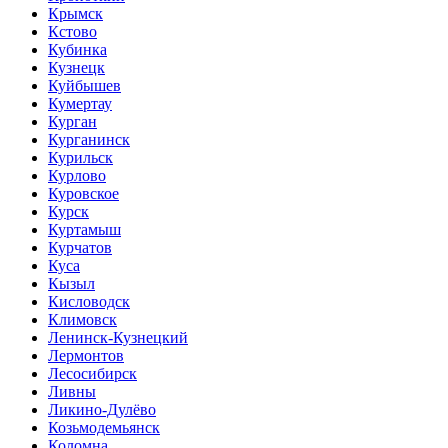
Крымск
Кстово
Кубинка
Кузнецк
Куйбышев
Кумертау
Курган
Курганинск
Курильск
Курлово
Куровское
Курск
Куртамыш
Курчатов
Куса
Кызыл
Кисловодск
Климовск
Ленинск-Кузнецкий
Лермонтов
Лесосибирск
Ливны
Ликино-Дулёво
Козьмодемьянск
Коломна