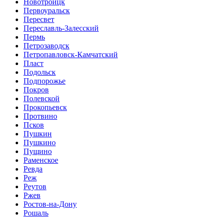
Новотроицк
Первоуральск
Пересвет
Переславль-Залесский
Пермь
Петрозаводск
Петропавловск-Камчатский
Пласт
Подольск
Подпорожье
Покров
Полевской
Прокопьевск
Протвино
Псков
Пушкин
Пушкино
Пущино
Раменское
Ревда
Реж
Реутов
Ржев
Ростов-на-Дону
Рошаль