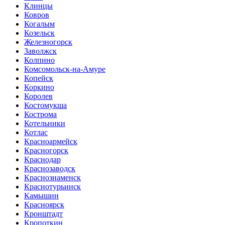
Клинцы
Ковров
Когалым
Козельск
Железногорск
Заволжск
Колпино
Комсомольск-на-Амуре
Копейск
Коркино
Королев
Костомукша
Кострома
Котельники
Котлас
Красноармейск
Красногорск
Краснодар
Краснозаводск
Краснознаменск
Краснотурьинск
Камышин
Красноярск
Кронштадт
Кропоткин