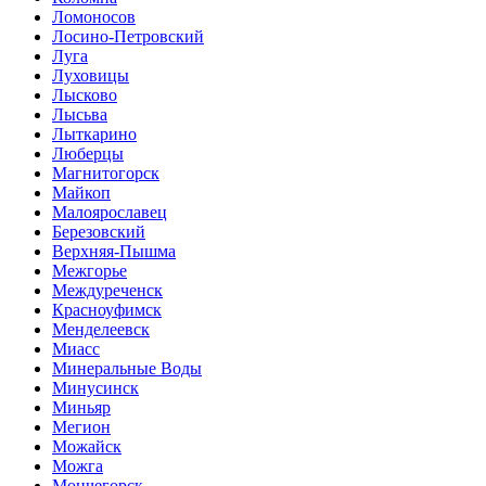
Ломоносов
Лосино-Петровский
Луга
Луховицы
Лысково
Лысьва
Лыткарино
Люберцы
Магнитогорск
Майкоп
Малоярославец
Березовский
Верхняя-Пышма
Межгорье
Междуреченск
Красноуфимск
Менделеевск
Миасс
Минеральные Воды
Минусинск
Миньяр
Мегион
Можайск
Можга
Мончегорск