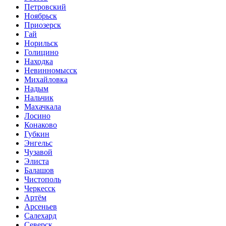
Петровский
Ноябрьск
Приозерск
Гай
Норильск
Голицино
Находка
Невинномысск
Михайловка
Надым
Нальчик
Махачкала
Лосино
Конаково
Губкин
Энгельс
Чузавой
Элиста
Балашов
Чистополь
Черкесск
Артём
Арсеньев
Салехард
Северск