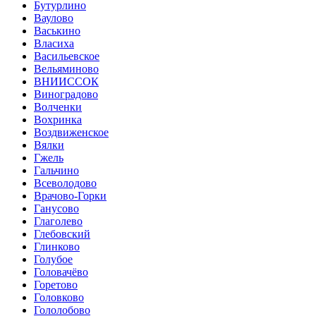
Бутурлино
Ваулово
Васькино
Власиха
Васильевское
Вельяминово
ВНИИССОК
Виноградово
Волченки
Вохринка
Воздвиженское
Вялки
Гжель
Гальчино
Всеволодово
Врачово-Горки
Ганусово
Глаголево
Глебовский
Глинково
Голубое
Головачёво
Горетово
Головково
Гололобово