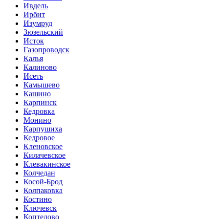
Ивдель
Ирбит
Изумруд
Зюзельский
Исток
Газопроводск
Калья
Калиново
Исеть
Камышево
Кашино
Карпинск
Кедровка
Монино
Карпушиха
Кедровое
Кленовское
Килачевское
Клевакинское
Колчедан
Косой-Брод
Колпаковка
Костино
Ключевск
Коптелово