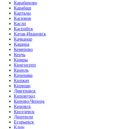
Карабаново
Карабаш
Карталы
Касимов
Касли
Каспийск
Катав-Ивановск
Качканар
Кашира
Кемерово
Керчь
Кимры
Кингисепп
Кинель
Кинешма
Киржач
Кириши
Дмитровск
Кировград
Кирово-Чепецк
Кировск
Киселевск
Дюртюли
Егорьевск
Клин