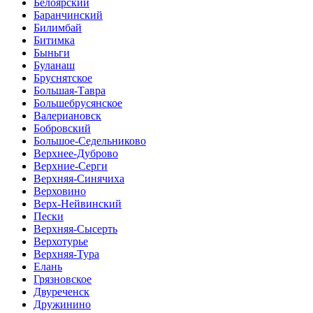
Белоярский
Баранчинский
Билимбай
Битимка
Быньги
Буланаш
Бруснятское
Большая-Тавра
Большебрусянское
Валериановск
Бобровский
Большое-Седельниково
Верхнее-Дуброво
Верхние-Серги
Верхняя-Синячиха
Верховино
Верх-Нейвинский
Пески
Верхняя-Сысерть
Верхотурье
Верхняя-Тура
Елань
Грязновское
Двуреченск
Дружинино