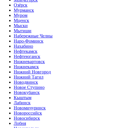
Озёрск
Мурманск
Муром
Мценск
Мыски
Мытищи
Набережные Челны
Наро-Фоминск
Нахабино
Нефтекамск
Нефтеюганск
Нижневартовск
Нижнекамск
Нижний Новгород
Нижний Тагил
Новодвинск
Новое Ступино
Новокубанск
Кыштым
Лабинск
Новомичуринск
Новороссийск
Новосибирск
Лобня