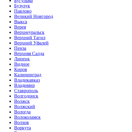
Бугульма
Бузулук
Павлово
Великий Новгород
Выкса
Верея
Верхнеуральск
Верхний Тагил
Верхний Уфалей
Пенза
Верхняя Салда
Липецк
Видное
Киров
Калининград
Владикавказ
Владимир
Ставрополь
Волгодонск
Волжск
Волжский
Вологда
Волоколамск
Волхов
Воркута