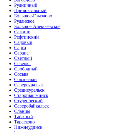
Рудничный
Привокзальный
Большое-Грызлово
Рудянское
Большое-Алексеевское
Сажино
Рефтинский
Садовый
Сарга
Сарана
Светлый
Северка
Свободный
Сосьва
Совхозный
Североуральск
Среднеуральск
Старопышминск
Студенческий
Северобайкальск
Сланцы
Таёжный
Тарасково
Нижнеудинск