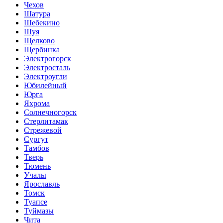
Чехов
Шатура
Шебекино
Шуя
Щелково
Щербинка
Электрогорск
Электросталь
Электроугли
Юбилейный
Юрга
Яхрома
Солнечногорск
Стерлитамак
Стрежевой
Сургут
Тамбов
Тверь
Тюмень
Учалы
Ярославль
Томск
Туапсе
Туймазы
Чита