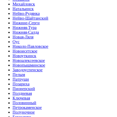
Михайловск
Натальинск
Нейво-Рудянка
Нейво-Шайтанский
Нижние-Серги
Нижняя-Тура
Нижняя-Салда
Новая-Ляля
Оус
Николо-Павловское
Новоисетское
Новоуткинск
Новоалексеевское
Новопышминское
Заводоуспенское
Пелым
Патруши
Позариха
Пионерский
Полдневая
Ключевая
Половинный
Петрокаменское
Полуночное
Богослово