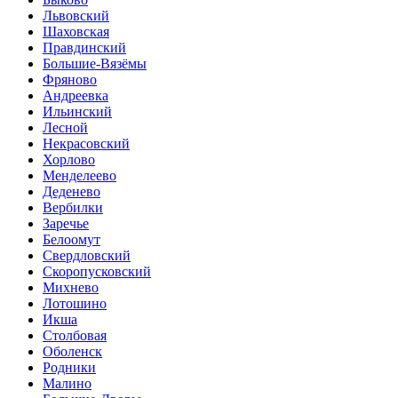
Львовский
Шаховская
Правдинский
Большие-Вязёмы
Фряново
Андреевка
Ильинский
Лесной
Некрасовский
Хорлово
Менделеево
Деденево
Вербилки
Заречье
Белоомут
Свердловский
Скоропусковский
Михнево
Лотошино
Икша
Столбовая
Оболенск
Родники
Малино