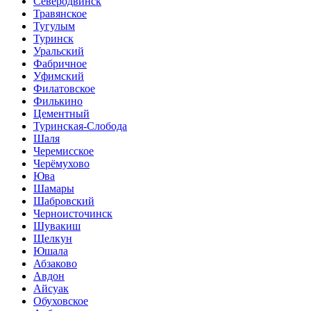
Северодвинск
Травянское
Тугулым
Туринск
Уральский
Фабричное
Уфимский
Филатовское
Филькино
Цементный
Туринская-Слобода
Шаля
Черемисское
Черёмухово
Юва
Шамары
Шабровский
Черноисточинск
Шувакиш
Щелкун
Юшала
Абзаково
Авдон
Айсуак
Обуховское