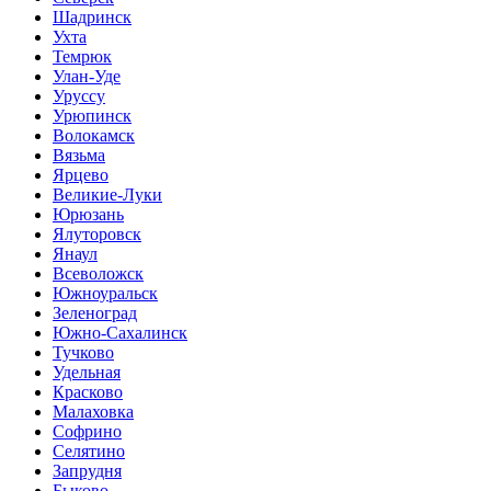
Шадринск
Ухта
Темрюк
Улан-Уде
Уруссу
Урюпинск
Волокамск
Вязьма
Ярцево
Великие-Луки
Юрюзань
Ялуторовск
Янаул
Всеволожск
Южноуральск
Зеленоград
Южно-Сахалинск
Тучково
Удельная
Красково
Малаховка
Софрино
Селятино
Запрудня
Быково