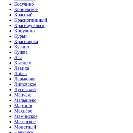
Косулино
Кочневское
Красный
Красноглинный
Красноуральск
Криулино
Курьи
Красноярка
Кузино
Кушва
Лая
Кытлым
Лёвиха
Лобва
Ларьковка
Липовское
Луговской
Манчаж
Малышево
Мартюш
Махнёво
Маминское
Мезенское
Монетный
Невьянск