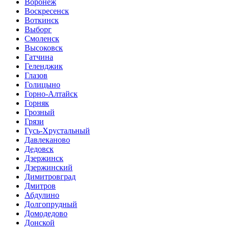
Воронеж
Воскресенск
Воткинск
Выборг
Смоленск
Высоковск
Гатчина
Геленджик
Глазов
Голицыно
Горно-Алтайск
Горняк
Грозный
Грязи
Гусь-Хрустальный
Давлеканово
Дедовск
Дзержинск
Дзержинский
Димитровград
Дмитров
Абдулино
Долгопрудный
Домодедово
Донской