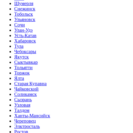
Шумерля
Снежинск
Тобольск
Ульяновск
Сочи
Улан-Удэ
Усть-Катав
Хабаровск
Тула
Чебоксары
Якутск
Сыктывкар
Тольятти
Торжок
Ялта
Старая Купавна
Чайковский
Соликамск
Сызрань
Узловая
Талдом
Ханты-Мансийск
Череповец
Элктросталь
Ростов