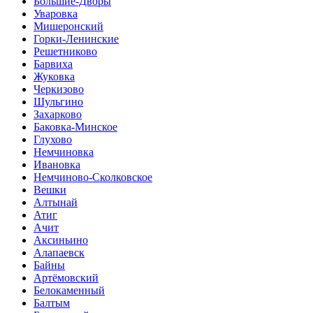
Большие-Дворы
Уваровка
Мишеронский
Горки-Ленинские
Решетниково
Барвиха
Жуковка
Черкизово
Шульгино
Захарково
Баковка-Минское
Глухово
Немчиновка
Ивановка
Немчиново-Сколковское
Вешки
Алтынай
Атиг
Ачит
Аксиньино
Алапаевск
Байны
Артёмовский
Белокаменный
Балтым