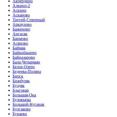
Акбердино
Алкино-2
Аскино
Аскарово
Третий-Северный
Аркаулово
Баженово
Ангасяк
Баимово
Асяново
Баймак
Байкибашево
Байназарово
Бала-Четырман
Белое-Озеро
Бедеева-Поляна
Бирск
Бижбуляк
Буздяк
Благовар
Большая-Ока
Бузовьязы
Большой-Куганак
Булгаково
Бураево