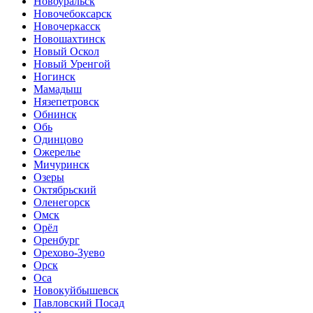
Новоуральск
Новочебоксарск
Новочеркасск
Новошахтинск
Новый Оскол
Новый Уренгой
Ногинск
Мамадыш
Нязепетровск
Обнинск
Обь
Одинцово
Ожерелье
Мичуринск
Озеры
Октябрьский
Оленегорск
Омск
Орёл
Оренбург
Орехово-Зуево
Орск
Оса
Новокуйбышевск
Павловский Посад