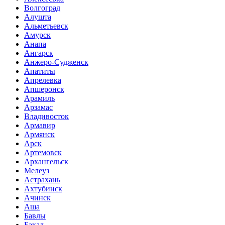
Волгоград
Алушта
Альметьевск
Амурск
Анапа
Ангарск
Анжеро-Судженск
Апатиты
Апрелевка
Апшеронск
Арамиль
Арзамас
Владивосток
Армавир
Армянск
Арск
Артемовск
Архангельск
Мелеуз
Астрахань
Ахтубинск
Ачинск
Аша
Бавлы
Бакал