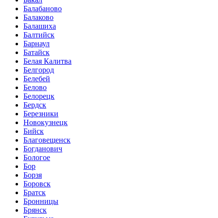
Балабаново
Балаково
Балашиха
Балтийск
Барнаул
Батайск
Белая Калитва
Белгород
Белебей
Белово
Белорецк
Бердск
Березники
Новокузнецк
Бийск
Благовещенск
Богданович
Бологое
Бор
Борзя
Боровск
Братск
Бронницы
Брянск