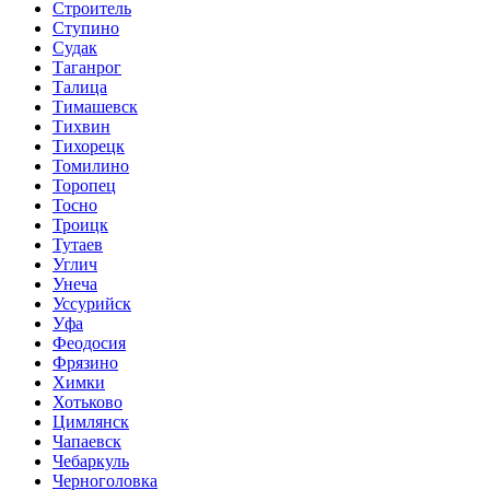
Строитель
Ступино
Судак
Таганрог
Талица
Тимашевск
Тихвин
Тихорецк
Томилино
Торопец
Тосно
Троицк
Тутаев
Углич
Унеча
Уссурийск
Уфа
Феодосия
Фрязино
Химки
Хотьково
Цимлянск
Чапаевск
Чебаркуль
Черноголовка