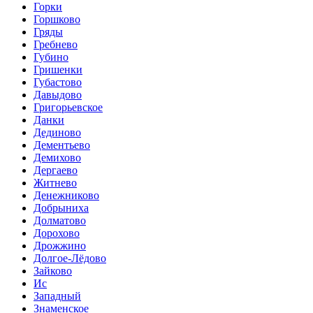
Горки
Горшково
Гряды
Гребнево
Губино
Гришенки
Губастово
Давыдово
Григорьевское
Данки
Дединово
Дементьево
Демихово
Дергаево
Житнево
Денежниково
Добрыниха
Долматово
Дорохово
Дрожжино
Долгое-Лёдово
Зайково
Ис
Западный
Знаменское