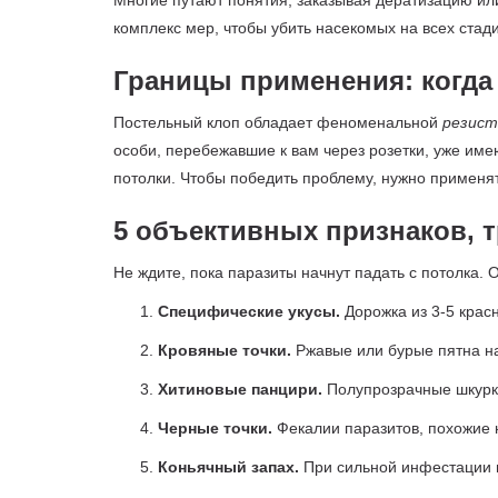
Многие путают понятия, заказывая дератизацию ил
комплекс мер, чтобы убить насекомых на всех стади
Границы применения: когда
Постельный клоп обладает феноменальной
резис
особи, перебежавшие к вам через розетки, уже име
потолки. Чтобы победить проблему, нужно примен
5 объективных признаков, 
Не ждите, пока паразиты начнут падать с потолка.
Специфические укусы.
Дорожка из 3-5 красн
Кровяные точки.
Ржавые или бурые пятна на
Хитиновые панцири.
Полупрозрачные шкурки
Черные точки.
Фекалии паразитов, похожие 
Коньячный запах.
При сильной инфестации в