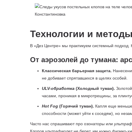
Технологии и методы
В «Дез Центре» мы практикуем системный подход. 
От аэрозолей до тумана: ар
Классическая барьерная защита.
Нанесение
не добивает спрятавшихся в щелях особей.
ULV-обработка
(Холодный туман).
Золотой 
часами, проникая в микротрещины, за плинту
Hot Fog
(Горячий туман).
Капля еще меньше 
способности (может уйти к соседям), но нез
Часто нас спрашивают про озонаторы или
ультраф
Клопов ультрафиолет не берет, им нужно физико-хи