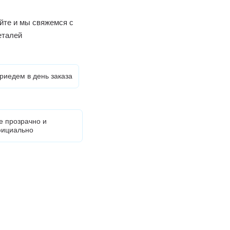
йте и мы свяжемся с
еталей
риедем в день заказа
е прозрачно и
ициально