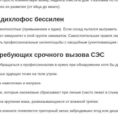
и просто клининговую мойку, надеясь очистить дом. Разложим по 
ях их развития (от яйца до имаго).
 дихлофос бессилен
тентностью
(привыканием к ядам). Если сосед пытался вытравить
ют иммунитет к этой группе химикатов. Самостоятельная травля ли
ять профессиональные
инсектициды
с
овицидным
(уничтожающим 
требующих срочного вызова СЭС
 Обращаться к профессионалам в нужно при обнаружении хотя бы дву
ых зудящих точек на теле утром.
 наволочках и матрасе.
, которые насекомые сбрасывают при линьке (часто лежат в стыках
на крупинки мака, размазывающиеся от влажной тряпки.
 комнате появляется приторный запах забродивших ягод или деше