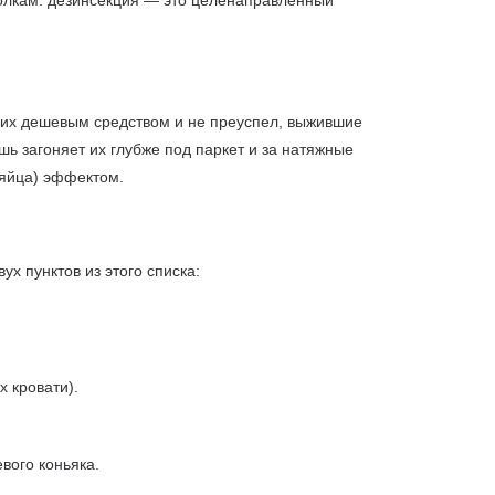
полкам: дезинсекция — это целенаправленный
 их дешевым средством и не преуспел, выжившие
шь загоняет их глубже под паркет и за натяжные
яйца) эффектом.
х пунктов из этого списка:
 кровати).
вого коньяка.