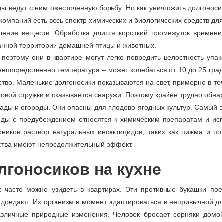
ы ведут с ним ожесточенную борьбу. Но как уничтожить долгоноси
омпаний есть весь спектр химических и биологических средств для
ление веществ. Обработка длится короткий промежуток времени
танной территории домашней птицы и животных.
 поэтому они в квартире могут легко повредить целостность упа
епосредственно температура – может колебаться от 10 до 25 град
ство. Маленькие долгоносики показываются на свет, примерно в те
новой стружки и оказывается снаружи. Поэтому крайне трудно обна
сады и огороды. Они опасны для плодово-ягодных культур. Самый 
воды с предубеждением относятся к химическим препаратам и ис
рников раствор натуральных инсектицидов, таких как пижма и по
дства имеют непродолжительный эффект.
лгоносиков на кухне
х часто можно увидеть в квартирах. Эти противные букашки по
адоедают. Их организм в момент адаптироваться в непривычной д
азличные природные изменения. Человек бросает сорняки домой