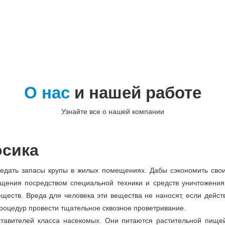
0 м²
0 м²
0 м² и более
О нас
и нашей работе
Узнайте все о нашей компании
осика
едать запасы крупы в жилых помещениях. Дабы сэкономить свои
ния посредством специальной техники и средств уничтожения 
ществ. Вреда для человека эти вещества не наносят, если дейст
процедур провести тщательное сквозное проветривание.
тавителей класса насекомых. Они питаются растительной пищей