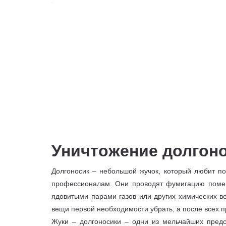
Уничтожение долгоносика - Площадь от 20
Уничтожение долгоносика - Площадь от 30
Уничтожение долгоносика - Площадь от 40
Уничтожение долгон
Долгоносик – небольшой жучок, который любит по
профессионалам. Они проводят фумигацию помеще
ядовитыми парами газов или других химических ве
вещи первой необходимости убрать, а после всех 
Жуки – долгоносики – одни из мельчайших предс