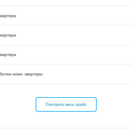
квартира
квартира
квартира
 более-комн. квартиры
ия, комната в общежитии (коммуналке)
Смотреть весь прайс
0 м²