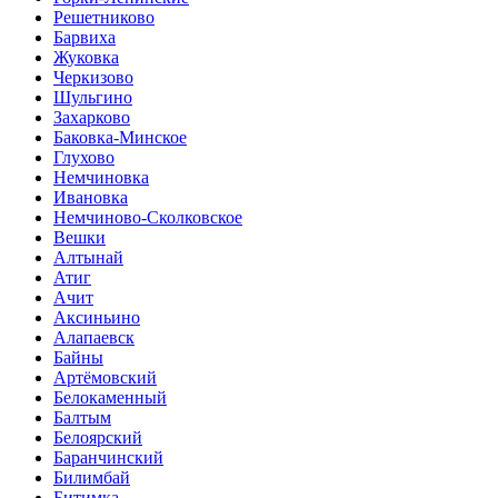
Решетниково
Барвиха
Жуковка
Черкизово
Шульгино
Захарково
Баковка-Минское
Глухово
Немчиновка
Ивановка
Немчиново-Сколковское
Вешки
Алтынай
Атиг
Ачит
Аксиньино
Алапаевск
Байны
Артёмовский
Белокаменный
Балтым
Белоярский
Баранчинский
Билимбай
Битимка