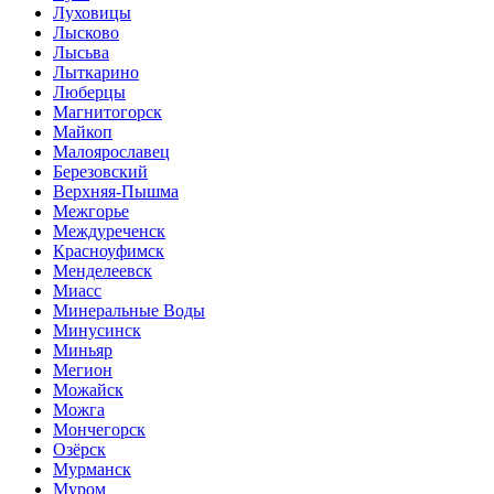
Луховицы
Лысково
Лысьва
Лыткарино
Люберцы
Магнитогорск
Майкоп
Малоярославец
Березовский
Верхняя-Пышма
Межгорье
Междуреченск
Красноуфимск
Менделеевск
Миасс
Минеральные Воды
Минусинск
Миньяр
Мегион
Можайск
Можга
Мончегорск
Озёрск
Мурманск
Муром