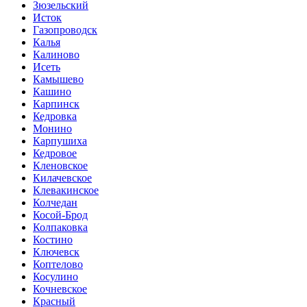
Зюзельский
Исток
Газопроводск
Калья
Калиново
Исеть
Камышево
Кашино
Карпинск
Кедровка
Монино
Карпушиха
Кедровое
Кленовское
Килачевское
Клевакинское
Колчедан
Косой-Брод
Колпаковка
Костино
Ключевск
Коптелово
Косулино
Кочневское
Красный