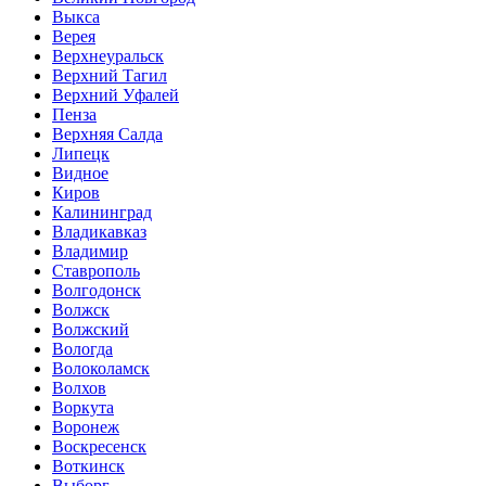
Выкса
Верея
Верхнеуральск
Верхний Тагил
Верхний Уфалей
Пенза
Верхняя Салда
Липецк
Видное
Киров
Калининград
Владикавказ
Владимир
Ставрополь
Волгодонск
Волжск
Волжский
Вологда
Волоколамск
Волхов
Воркута
Воронеж
Воскресенск
Воткинск
Выборг