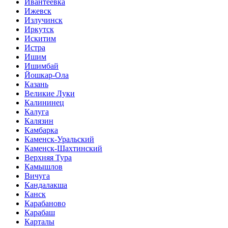
Ивантеевка
Ижевск
Излучинск
Иркутск
Искитим
Истра
Ишим
Ишимбай
Йошкар-Ола
Казань
Великие Луки
Калининец
Калуга
Калязин
Камбарка
Каменск-Уральский
Каменск-Шахтинский
Верхняя Тура
Камышлов
Вичуга
Кандалакша
Канск
Карабаново
Карабаш
Карталы