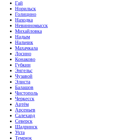
Гай
Норильск
Голицино
Находка
Невинномысск
Михайловка
Надым
Нальчик
Махачкала
Лосино
Конаково
Губкин
Энгельс
Чузавой
Элиста
Балашов
Чистополь
Черкесск
Артём
Арсеньев
Салехард
Северск
Шадринск
Ухта
Темрюк