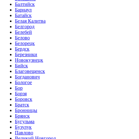
Балтийск
Барнаул
Батайск
Белая Калитва
Белгород
Белебей
Белово
Белорецк
Бердск
Березники
Новокузнецк
Бийск
Благовещенск
Богданович
Бологое
Бор
Борзя
Боровск
Братск
Бронницы
Брянск
Бугульма
Бузулук
Павлово
Великий Новгород