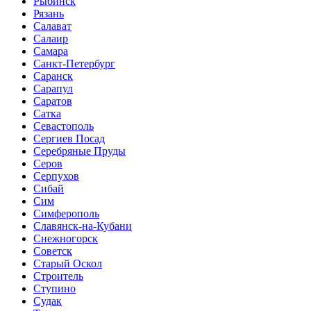
Рыбинск
Рязань
Салават
Салаир
Самара
Санкт-Петербург
Саранск
Сарапул
Саратов
Сатка
Севастополь
Сергиев Посад
Серебряные Пруды
Серов
Серпухов
Сибай
Сим
Симферополь
Славянск-на-Кубани
Снежногорск
Советск
Старый Оскол
Строитель
Ступино
Судак