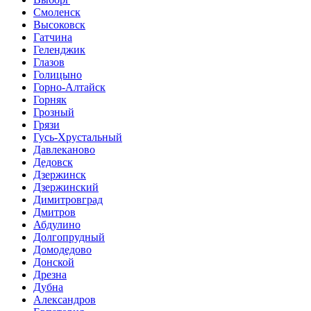
Смоленск
Высоковск
Гатчина
Геленджик
Глазов
Голицыно
Горно-Алтайск
Горняк
Грозный
Грязи
Гусь-Хрустальный
Давлеканово
Дедовск
Дзержинск
Дзержинский
Димитровград
Дмитров
Абдулино
Долгопрудный
Домодедово
Донской
Дрезна
Дубна
Александров