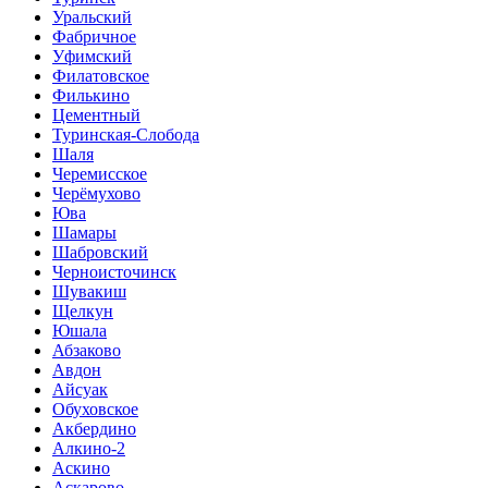
Уральский
Фабричное
Уфимский
Филатовское
Филькино
Цементный
Туринская-Слобода
Шаля
Черемисское
Черёмухово
Юва
Шамары
Шабровский
Черноисточинск
Шувакиш
Щелкун
Юшала
Абзаково
Авдон
Айсуак
Обуховское
Акбердино
Алкино-2
Аскино
Аскарово