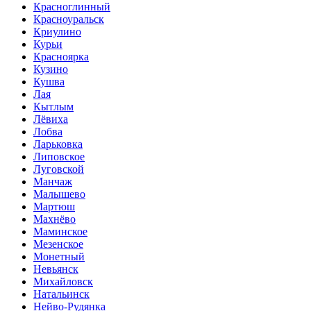
Красноглинный
Красноуральск
Криулино
Курьи
Красноярка
Кузино
Кушва
Лая
Кытлым
Лёвиха
Лобва
Ларьковка
Липовское
Луговской
Манчаж
Малышево
Мартюш
Махнёво
Маминское
Мезенское
Монетный
Невьянск
Михайловск
Натальинск
Нейво-Рудянка