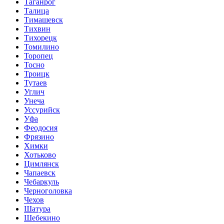
Таганрог
Талица
Тимашевск
Тихвин
Тихорецк
Томилино
Торопец
Тосно
Троицк
Тутаев
Углич
Унеча
Уссурийск
Уфа
Феодосия
Фрязино
Химки
Хотьково
Цимлянск
Чапаевск
Чебаркуль
Черноголовка
Чехов
Шатура
Шебекино