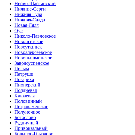
Нейво-Шайтанский
Нижние-Серги
Нижняя-Тура
Нижняя-Салда
Новая-Ляля
Оус
Николо-Павловское
Новоисетское
Новоуткинск
Новоалексеевское
Новопышминское
Заводоуспенское
Пелым
Патруши
Позариха
Пионерский
Полдневая
Ключевая
Половинный
Петрокаменское
Полуночное
Богослово
Рудничный
Привокзальный
Большое-Грызлово