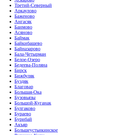
Третий-Северный
Аркаулово
Баженово
Ангасяк
Баимово
Асяново
Баймак
Байкибашево
Байназарово
Бала-Четырман
Белое-Озеро
Бедеева-Поляна
Бирск
Бижбуляк
Буздяк
Благовар
Большая-Ока
Бузовьязы
Большой-Куганак
Булгаково
Бураево
Бурибай
Акъяр
Большеустьикинское