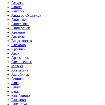
Амурск
Анапа
Ангарск
Анжеро-Судженск
Апатиты
Апрелевка
Апшеронск
Арамиль
Арзамас
Владивосток
Армавир
Армянск
Арск
Артемовск
Архангельск
Мелеуз
Астрахань
Ахтубинск
Ачинск
Аша
Бавлы
Бакал
Балабаново
Балаково
Балашиха