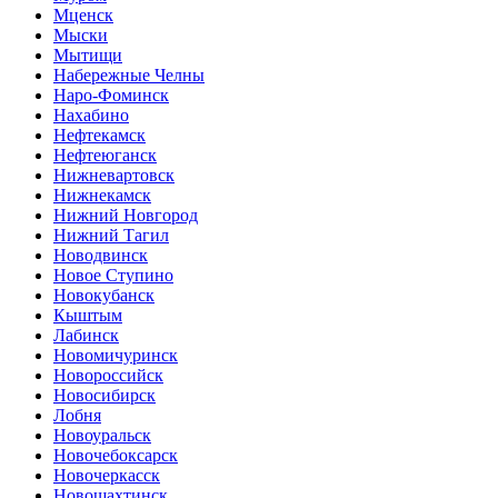
Мценск
Мыски
Мытищи
Набережные Челны
Наро-Фоминск
Нахабино
Нефтекамск
Нефтеюганск
Нижневартовск
Нижнекамск
Нижний Новгород
Нижний Тагил
Новодвинск
Новое Ступино
Новокубанск
Кыштым
Лабинск
Новомичуринск
Новороссийск
Новосибирск
Лобня
Новоуральск
Новочебоксарск
Новочеркасск
Новошахтинск