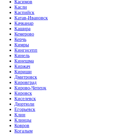
Касимов
Касли
Каспийск
Катав-Ивановск
Качканар
Кашира
Кемерово
Керчь
Кимры
Кингисепп
Кинель
Кинешма
Киржач
Кириши
Дмитровск
Кировград
Кирово-Чепецк
Кировск
Киселевск
Дюртюли
Егорьевск
Клин
Клинцы
Ковров
Когалым