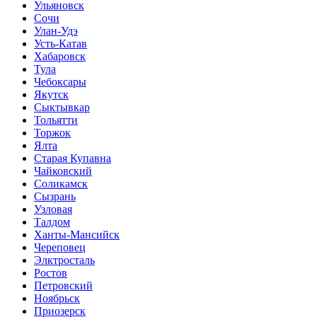
Ульяновск
Сочи
Улан-Удэ
Усть-Катав
Хабаровск
Тула
Чебоксары
Якутск
Сыктывкар
Тольятти
Торжок
Ялта
Старая Купавна
Чайковский
Соликамск
Сызрань
Узловая
Талдом
Ханты-Мансийск
Череповец
Элктросталь
Ростов
Петровский
Ноябрьск
Приозерск