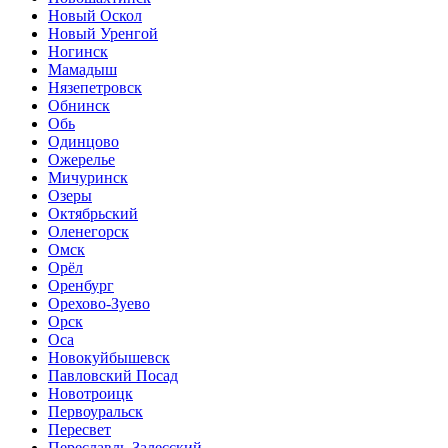
Новый Оскол
Новый Уренгой
Ногинск
Мамадыш
Нязепетровск
Обнинск
Обь
Одинцово
Ожерелье
Мичуринск
Озеры
Октябрьский
Оленегорск
Омск
Орёл
Оренбург
Орехово-Зуево
Орск
Оса
Новокуйбышевск
Павловский Посад
Новотроицк
Первоуральск
Пересвет
Переславль-Залесский