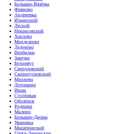
Большие-Вязёмы
Фряново
Андреевка
Ильинский
Лесной
Некрасовский
Хорлово
Менделеево
Деденево
Вербилки
Заречье
Белоомут
Свердловский
Скоропусковский
Михнево
Лотошино
Икша
Столбовая
Оболенск
Родники
Малино
Большие-Дворы
Уваровка
Мишеронский
Горки-Ленинские