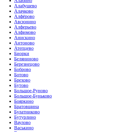
Алабино
Алабушево
Алачково
Алфёрово
Авсюнино
Алферьево
Алфимово
Анискино
Антоново
Атепцево
Биорки
Беляниново
Березнецово
Боброво
Ботово
Брехово
Бутово
Большое-Руново
Большое-Буньково
Бояркино
Братовщина
Булатниково
Бутурлино
Ваулово
Васькино