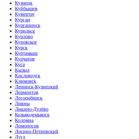
Кузнецк
Куйбышев
Кумертау
Курган
Курганинск
Курильск
Курлово
Куровское
Курск
Куртамыш
Курчатов
Куса
Кызыл
Кисловодск
Климовск
Ленинск-Кузнецкий
Лермонтов
Лесосибирск
Ливны
Ликино-Дулёво
Козьмодемьянск
Коломна
Ломоносов
Лосино-Петровский
Луга