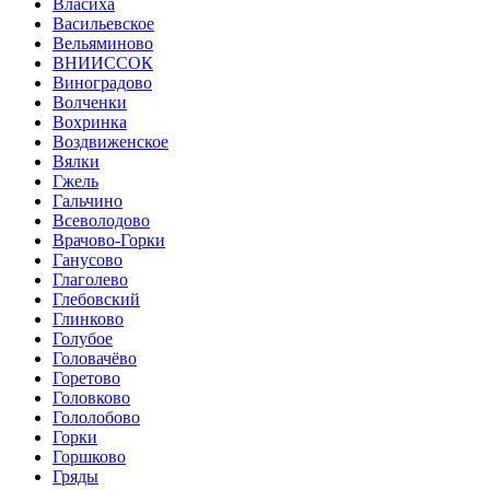
Власиха
Васильевское
Вельяминово
ВНИИССОК
Виноградово
Волченки
Вохринка
Воздвиженское
Вялки
Гжель
Гальчино
Всеволодово
Врачово-Горки
Ганусово
Глаголево
Глебовский
Глинково
Голубое
Головачёво
Горетово
Головково
Гололобово
Горки
Горшково
Гряды