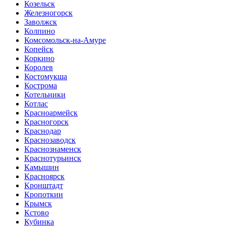
Козельск
Железногорск
Заволжск
Колпино
Комсомольск-на-Амуре
Копейск
Коркино
Королев
Костомукша
Кострома
Котельники
Котлас
Красноармейск
Красногорск
Краснодар
Краснозаводск
Краснознаменск
Краснотурьинск
Камышин
Красноярск
Кронштадт
Кропоткин
Крымск
Кстово
Кубинка