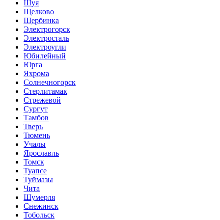
Шуя
Щелково
Щербинка
Электрогорск
Электросталь
Электроугли
Юбилейный
Юрга
Яхрома
Солнечногорск
Стерлитамак
Стрежевой
Сургут
Тамбов
Тверь
Тюмень
Учалы
Ярославль
Томск
Туапсе
Туймазы
Чита
Шумерля
Снежинск
Тобольск