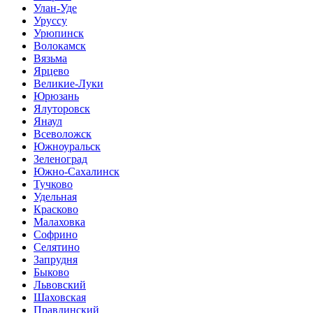
Улан-Уде
Уруссу
Урюпинск
Волокамск
Вязьма
Ярцево
Великие-Луки
Юрюзань
Ялуторовск
Янаул
Всеволожск
Южноуральск
Зеленоград
Южно-Сахалинск
Тучково
Удельная
Красково
Малаховка
Софрино
Селятино
Запрудня
Быково
Львовский
Шаховская
Правдинский