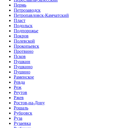
Пермь
Петрозаводск
Петропавловск-Камчатский
Пласт
Подольск
Подпорожье
Покров
Полевской
Прокопьевск
Протвино
Псков
Пушкин
Пушкино
Пущино
Раменское
Ревда
Реж
Реутов
Ржев
Ростов-на-Дону
Рошаль
Рубцовск
Руза
Рузаевка