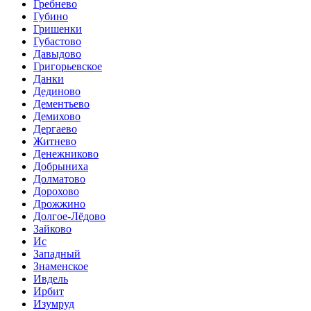
Гребнево
Губино
Гришенки
Губастово
Давыдово
Григорьевское
Данки
Дединово
Дементьево
Демихово
Дергаево
Житнево
Денежниково
Добрыниха
Долматово
Дорохово
Дрожжино
Долгое-Лёдово
Зайково
Ис
Западный
Знаменское
Ивдель
Ирбит
Изумруд