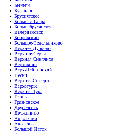
Быньги
Буланаш
Бруснятское
Большая-Тавра
Большебрусянское
Валериановск
Бобровский
Большое-Седельниково
Верхнее-Дуброво
Верхние-Серги
Верхняя-Синячиха
Верховино
Верх-Нейвинский
Пески
Верхняя-Сысерть
Верхотурье
Верхняя-Тура
Елань
Грязновское
Двуреченск
Дружинино
Авдотьино
Аксаково
Большой-Исток