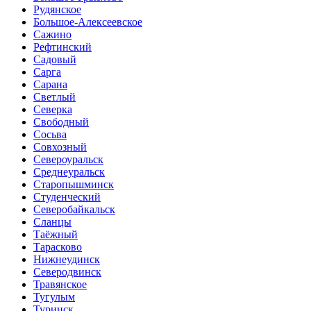
Рудянское
Большое-Алексеевское
Сажино
Рефтинский
Садовый
Сарга
Сарана
Светлый
Северка
Свободный
Сосьва
Совхозный
Североуральск
Среднеуральск
Старопышминск
Студенческий
Северобайкальск
Сланцы
Таёжный
Тарасково
Нижнеудинск
Северодвинск
Травянское
Тугулым
Туринск