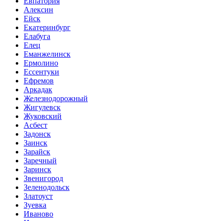
Евпатория
Алексин
Ейск
Екатеринбург
Елабуга
Елец
Еманжелинск
Ермолино
Ессентуки
Ефремов
Аркадак
Железнодорожный
Жигулевск
Жуковский
Асбест
Задонск
Заинск
Зарайск
Заречный
Заринск
Звенигород
Зеленодольск
Златоуст
Зуевка
Иваново