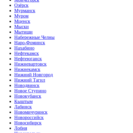
Озёрск
Мурманск
Муром
Мценск
Мыски
Мытищи
Набережные Челны
Наро-Фоминск
Нахабино
Нефтекамск
Нефтеюганск
Нижневартовск
Нижнекамск
Нижний Новгород
Нижний Тагил
Новодвинск
Новое Ступино
Новокубанск
Кыштым
Лабинск
Новомичуринск
Новороссийск
Новосибирск
Лобня