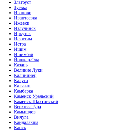
Златоуст
Зуевка
Иваново
Ивантеевка
Ижевск
Излучинск
Иркутск
Искитим
Истра
Ишим
Ишимбай
Йошкар-Ола
Казань
Великие Луки
Калининец
Калуга
Калязин
Камбарка
Каменск-Уральский
Каменск-Шахтинский
Верхняя Тура
Камышлов
Вичуга
Кандалакша
Канск