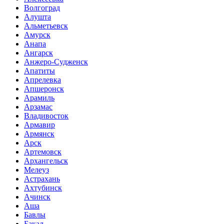
Волгоград
Алушта
Альметьевск
Амурск
Анапа
Ангарск
Анжеро-Судженск
Апатиты
Апрелевка
Апшеронск
Арамиль
Арзамас
Владивосток
Армавир
Армянск
Арск
Артемовск
Архангельск
Мелеуз
Астрахань
Ахтубинск
Ачинск
Аша
Бавлы
Бакал