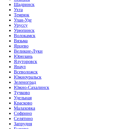
Шадринск
Ухта
Темрюк
Улан-Уде
Уруссу
Урюпинск
Волокамск
Вязьма
Ярцево
Великие-Луки
Юрюзань
Ялуторовск
Янаул
Всеволожск
Южноуральск
Зеленоград
Южно-Сахалинск
Тучково
Удельная
Красково
Малаховка
Софрино
Селятино
Запрудня
Быково