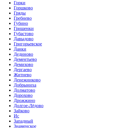
Горки
Горшково
Гряды
Гребнево
Губино
Гришенки
Губастово
Давыдово
Григорьевское
Данки
Дединово
Дементьево
Демихово
Дергаево
Житнево
Денежниково
Добрыниха
Долматово
Дорохово
Дрожжино
Долгое-Лёдово
Зайково
Ис
Западный
Знаменское