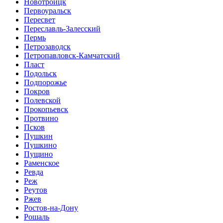
Новотроицк
Первоуральск
Пересвет
Переславль-Залесский
Пермь
Петрозаводск
Петропавловск-Камчатский
Пласт
Подольск
Подпорожье
Покров
Полевской
Прокопьевск
Протвино
Псков
Пушкин
Пушкино
Пущино
Раменское
Ревда
Реж
Реутов
Ржев
Ростов-на-Дону
Рошаль