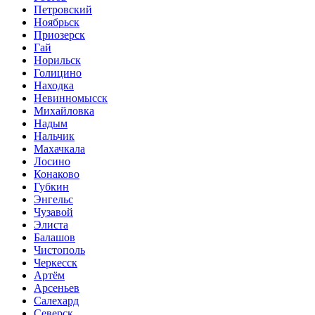
Петровский
Ноябрьск
Приозерск
Гай
Норильск
Голицино
Находка
Невинномысск
Михайловка
Надым
Нальчик
Махачкала
Лосино
Конаково
Губкин
Энгельс
Чузавой
Элиста
Балашов
Чистополь
Черкесск
Артём
Арсеньев
Салехард
Северск