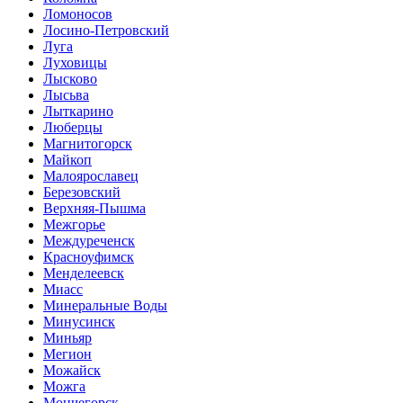
Ломоносов
Лосино-Петровский
Луга
Луховицы
Лысково
Лысьва
Лыткарино
Люберцы
Магнитогорск
Майкоп
Малоярославец
Березовский
Верхняя-Пышма
Межгорье
Междуреченск
Красноуфимск
Менделеевск
Миасс
Минеральные Воды
Минусинск
Миньяр
Мегион
Можайск
Можга
Мончегорск