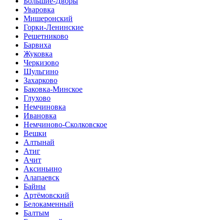
Большие-Дворы
Уваровка
Мишеронский
Горки-Ленинские
Решетниково
Барвиха
Жуковка
Черкизово
Шульгино
Захарково
Баковка-Минское
Глухово
Немчиновка
Ивановка
Немчиново-Сколковское
Вешки
Алтынай
Атиг
Ачит
Аксиньино
Алапаевск
Байны
Артёмовский
Белокаменный
Балтым