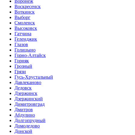
Воронеж
Воскресенск
Воткинск
Выборг
Смоленск
Высоковск
Гатчина
Геленджик
Глазов
Голицыно
Горно-Алтайск
Горняк
Грозный
Грязи
Гусь-Хрустальный
Давлеканово
Дедовск
Дзержинск
Дзержинский
Димитровград
Дмитров
Абдулино
Долгопрудный
Домодедово
Донской