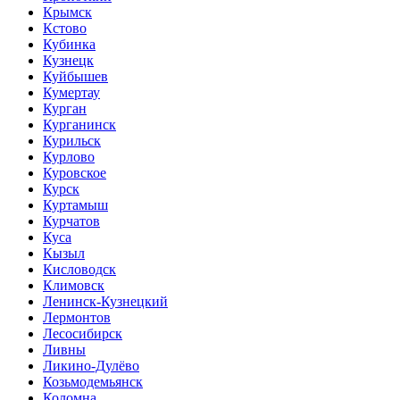
Крымск
Кстово
Кубинка
Кузнецк
Куйбышев
Кумертау
Курган
Курганинск
Курильск
Курлово
Куровское
Курск
Куртамыш
Курчатов
Куса
Кызыл
Кисловодск
Климовск
Ленинск-Кузнецкий
Лермонтов
Лесосибирск
Ливны
Ликино-Дулёво
Козьмодемьянск
Коломна