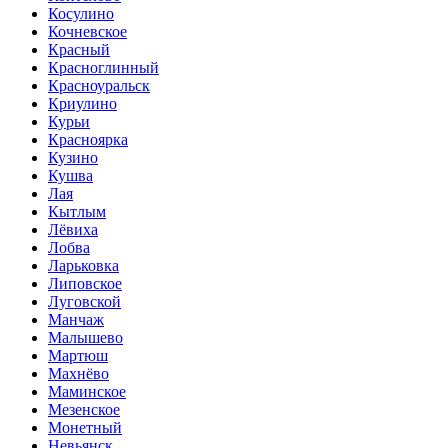
Косулино
Кочневское
Красный
Красноглинный
Красноуральск
Криулино
Курьи
Красноярка
Кузино
Кушва
Лая
Кытлым
Лёвиха
Лобва
Ларьковка
Липовское
Луговской
Манчаж
Малышево
Мартюш
Махнёво
Маминское
Мезенское
Монетный
Невьянск