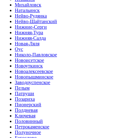
Михайловск
Натальинск
Нейво-Рудянка
Нейво-Шайтанский
Нижние-Серги
Нижняя-Тура
Нижняя-Салда
Новая-Ляля
Оус
Николо-Павловское
Новоисетское
Новоуткинск
Новоалексеевское
Новопышминское
Заводоуспенское
Пелым
Патруши
Позариха
Пионерский
Полдневая
Ключевая
Половинный
Петрокаменское
Полуночное
Богослово