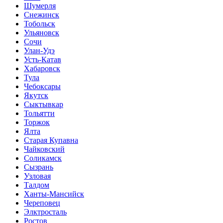
Шумерля
Снежинск
Тобольск
Ульяновск
Сочи
Улан-Удэ
Усть-Катав
Хабаровск
Тула
Чебоксары
Якутск
Сыктывкар
Тольятти
Торжок
Ялта
Старая Купавна
Чайковский
Соликамск
Сызрань
Узловая
Талдом
Ханты-Мансийск
Череповец
Элктросталь
Ростов