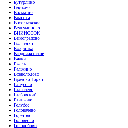
Бутурлино
Ваулово
Васькино
Власиха
Васильевское
Вельяминово
ВНИИССОК
Виноградово
Волченки
Вохринка
Воздвиженское
Вялки
Гжель
Гальчино
Всеволодово
Врачово-Горки
Ганусово
Глаголево
Глебовский
Глинково
Голубое
Головачёво
Горетово
Головково
Гололобово