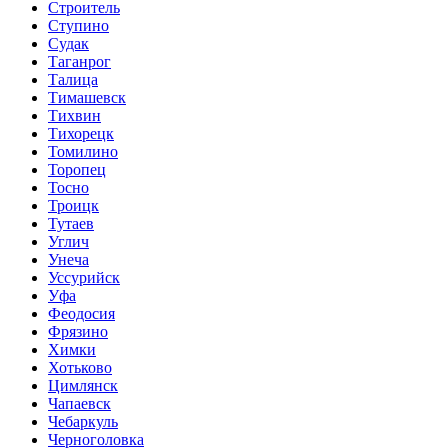
Строитель
Ступино
Судак
Таганрог
Талица
Тимашевск
Тихвин
Тихорецк
Томилино
Торопец
Тосно
Троицк
Тутаев
Углич
Унеча
Уссурийск
Уфа
Феодосия
Фрязино
Химки
Хотьково
Цимлянск
Чапаевск
Чебаркуль
Черноголовка