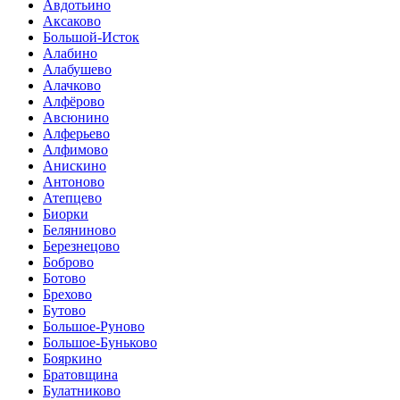
Авдотьино
Аксаково
Большой-Исток
Алабино
Алабушево
Алачково
Алфёрово
Авсюнино
Алферьево
Алфимово
Анискино
Антоново
Атепцево
Биорки
Беляниново
Березнецово
Боброво
Ботово
Брехово
Бутово
Большое-Руново
Большое-Буньково
Бояркино
Братовщина
Булатниково