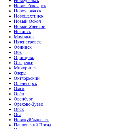
Новоуральск
Новочебоксарск
Новочеркасск
Новошахтинск
Новый Оскол
Новый Уренгой
Ногинск
Мамадыш
Нязепетровск
Обнинск
Обь
Одинцово
Ожерелье
Мичуринск
Озеры
Октябрьский
Оленегорск
Омск
Орёл
Оренбург
Орехово-Зуево
Орск
Оса
Новокуйбышевск
Павловский Посад