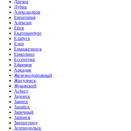
Дрезна
Дубна
Александров
Евпатория
Алексин
Ейск
Екатеринбург
Елабуга
Елец
Еманжелинск
Ермолино
Ессентуки
Ефремов
Аркадак
Железнодорожный
Жигулевск
Жуковский
Асбест
Задонск
Заинск
Зарайск
Заречный
Заринск
Звенигород
Зеленодольск