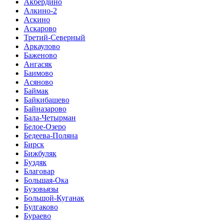
Акбердино
Алкино-2
Аскино
Аскарово
Третий-Северный
Аркаулово
Баженово
Ангасяк
Баимово
Асяново
Баймак
Байкибашево
Байназарово
Бала-Четырман
Белое-Озеро
Бедеева-Поляна
Бирск
Бижбуляк
Буздяк
Благовар
Большая-Ока
Бузовьязы
Большой-Куганак
Булгаково
Бураево