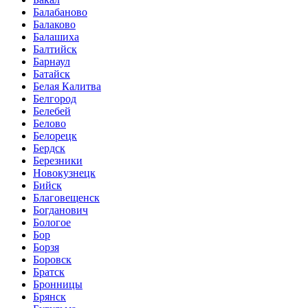
Балабаново
Балаково
Балашиха
Балтийск
Барнаул
Батайск
Белая Калитва
Белгород
Белебей
Белово
Белорецк
Бердск
Березники
Новокузнецк
Бийск
Благовещенск
Богданович
Бологое
Бор
Борзя
Боровск
Братск
Бронницы
Брянск