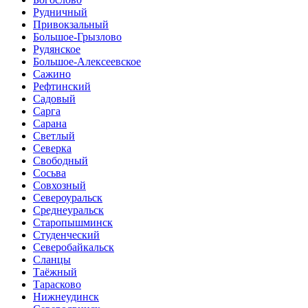
Рудничный
Привокзальный
Большое-Грызлово
Рудянское
Большое-Алексеевское
Сажино
Рефтинский
Садовый
Сарга
Сарана
Светлый
Северка
Свободный
Сосьва
Совхозный
Североуральск
Среднеуральск
Старопышминск
Студенческий
Северобайкальск
Сланцы
Таёжный
Тарасково
Нижнеудинск