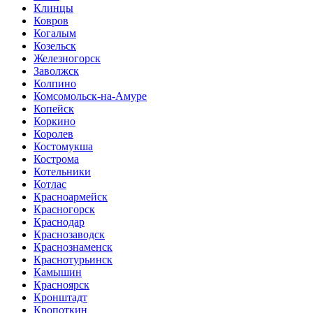
Клинцы
Ковров
Когалым
Козельск
Железногорск
Заволжск
Колпино
Комсомольск-на-Амуре
Копейск
Коркино
Королев
Костомукша
Кострома
Котельники
Котлас
Красноармейск
Красногорск
Краснодар
Краснозаводск
Краснознаменск
Краснотурьинск
Камышин
Красноярск
Кронштадт
Кропоткин