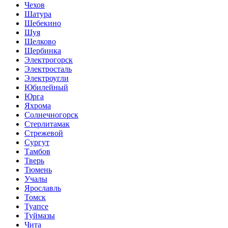
Чехов
Шатура
Шебекино
Шуя
Щелково
Щербинка
Электрогорск
Электросталь
Электроугли
Юбилейный
Юрга
Яхрома
Солнечногорск
Стерлитамак
Стрежевой
Сургут
Тамбов
Тверь
Тюмень
Учалы
Ярославль
Томск
Туапсе
Туймазы
Чита