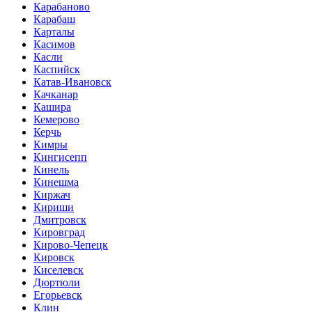
Карабаново
Карабаш
Карталы
Касимов
Касли
Каспийск
Катав-Ивановск
Качканар
Кашира
Кемерово
Керчь
Кимры
Кингисепп
Кинель
Кинешма
Киржач
Кириши
Дмитровск
Кировград
Кирово-Чепецк
Кировск
Киселевск
Дюртюли
Егорьевск
Клин