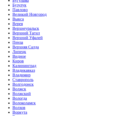
Бугульма
Бузулук
Павлово
Великий Новгород
Выкса
Верея
Верхнеуральск
Верхний Тагил
Верхний Уфалей
Пенза
Верхняя Салда
Липецк
Видное
Киров
Калининград
Владикавказ
Владимир
Ставрополь
Волгодонск
Волжск
Волжский
Вологда
Волоколамск
Волхов
Воркута