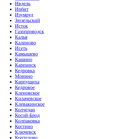
Ивдель
Ирбит
Изумруд
Зюзельский
Исток
Газопроводск
Калья
Калиново
Исеть
Камышево
Кашино
Карпинск
Кедровка
Монино
Карпушиха
Кедровое
Кленовское
Килачевское
Клевакинское
Колчедан
Косой-Брод
Колпаковка
Костино
Ключевск
Коптелово