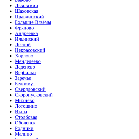
Львовский
Шаховская
Правдинский
Большие-Вязёмы
Фряново
Андреевка
Ильинский
Лесной
Некрасовский
Хорлово
Менделеево
Деденево
Вербилки
Заречье
Белоомут
Свердловский
Скоропусковский
Михнево
Лотошино
Икша
Столбовая
Оболенск
Родники
Малино