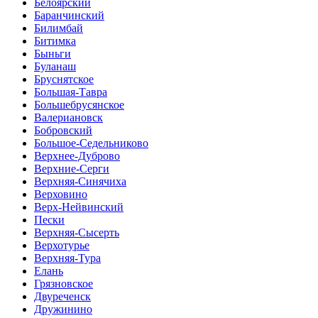
Белоярский
Баранчинский
Билимбай
Битимка
Быньги
Буланаш
Бруснятское
Большая-Тавра
Большебрусянское
Валериановск
Бобровский
Большое-Седельниково
Верхнее-Дуброво
Верхние-Серги
Верхняя-Синячиха
Верховино
Верх-Нейвинский
Пески
Верхняя-Сысерть
Верхотурье
Верхняя-Тура
Елань
Грязновское
Двуреченск
Дружинино