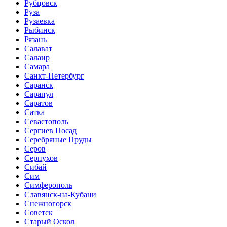
Рубцовск
Руза
Рузаевка
Рыбинск
Рязань
Салават
Салаир
Самара
Санкт-Петербург
Саранск
Сарапул
Саратов
Сатка
Севастополь
Сергиев Посад
Серебряные Пруды
Серов
Серпухов
Сибай
Сим
Симферополь
Славянск-на-Кубани
Снежногорск
Советск
Старый Оскол