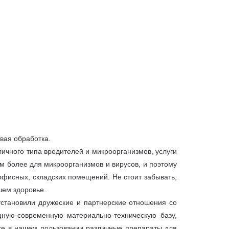
евая обработка.
ичного типа вредителей и микроорганизмов, услуги
м более для микроорганизмов и вирусов, и поэтому
офисных, складских помещений. Не стоит забывать,
шем здоровье.
становили дружеские и партнерские отношения со
ную-современную материально-техническую базу,
те в нашем пользовании различные препараты для