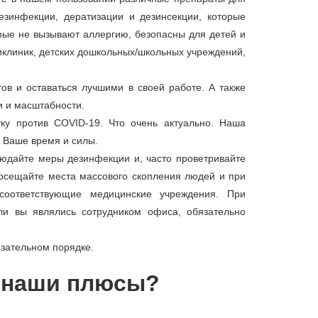
езинфекции, дератизации и дезинсекции, которые
рые не вызывают аллергию, безопасны для детей и
иклиник, детских дошкольных/школьных учреждений,
ов и оставаться лучшими в своей работе. А также
и и масштабности.
у против COVID-19. Что очень актуально. Наша
я Ваше время и силы.
юдайте меры дезинфекции и, часто проветривайте
осещайте места массового скопления людей и при
соответствующие медицинские учреждения. При
ли вы являлись сотрудником офиса, обязательно
язательном порядке.
м наши плюсы?