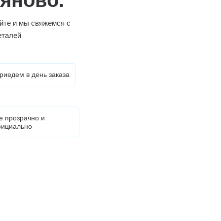
йте и мы свяжемся с
еталей
риедем в день заказа
е прозрачно и
ициально