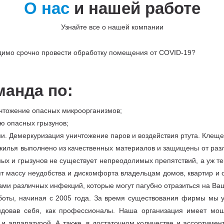
О нас
и нашей работе
Узнайте все о нашей компании
одимо срочно провести обработку помещения от COVID-19?
манда по:
чтожение опасных микроорганизмов;
ю опасных грызунов;
и. Демеркуризация уничтожение паров и воздействия ртута. Клещ
 жилья выполнено из качественных материалов и защищены от разл
ых и грызунов не существует непреодолимых препятствий, а уж те
т массу неудобства и дискомфорта владельцам домов, квартир и 
ами различных инфекций, которые могут пагубно отразиться на Ва
ты, начиная с 2005 года. За время существования фирмы мы у
довав себя, как профессионалы. Наша организация имеет мощ
 аппаратурой. А также, в достаточном количестве и ассортимен