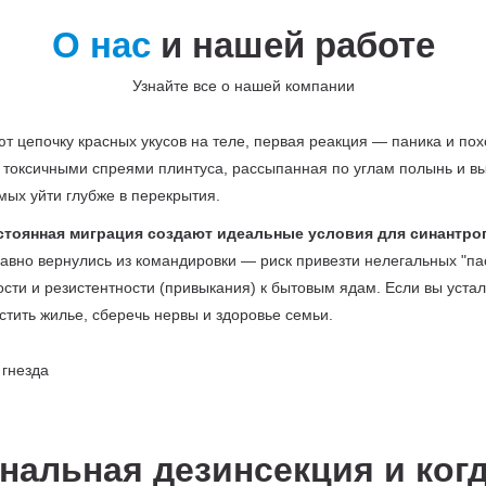
О нас
и нашей работе
Узнайте все о нашей компании
т цепочку красных укусов на теле, первая реакция — паника и по
ые токсичными спреями плинтуса, рассыпанная по углам полынь и 
мых уйти глубже в перекрытия.
остоянная миграция создают идеальные условия для синантро
давно вернулись из командировки — риск привезти нелегальных "п
ти и резистентности (привыкания) к бытовым ядам. Если вы устал
тить жилье, сберечь нервы и здоровье семьи.
нальная дезинсекция и ког