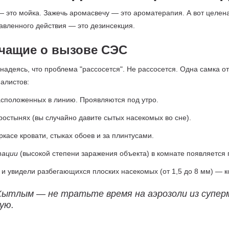
— это мойка. Зажечь аромасвечу — это ароматерапия. А вот целен
авленного действия — это дезинсекция.
чащие о вызове СЭС
 надеясь, что проблема "рассосется". Не рассосется. Одна самка от
иалистов:
расположенных в линию. Проявляются под утро.
остынях (вы случайно давите сытых насекомых во сне).
касе кровати, стыках обоев и за плинтусами.
тации
(высокой степени заражения объекта) в комнате появляется 
и увидели разбегающихся плоских насекомых (от 1,5 до 8 мм) — к
в Кытлым — не тратьте время на аэрозоли из суп
ую.