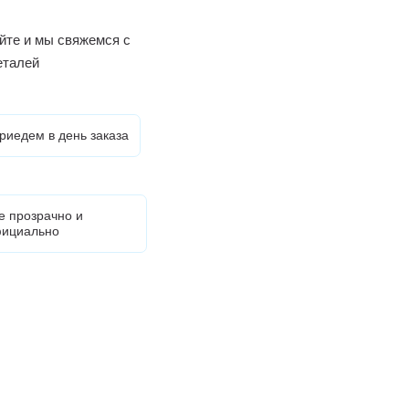
йте и мы свяжемся с
еталей
риедем в день заказа
е прозрачно и
ициально