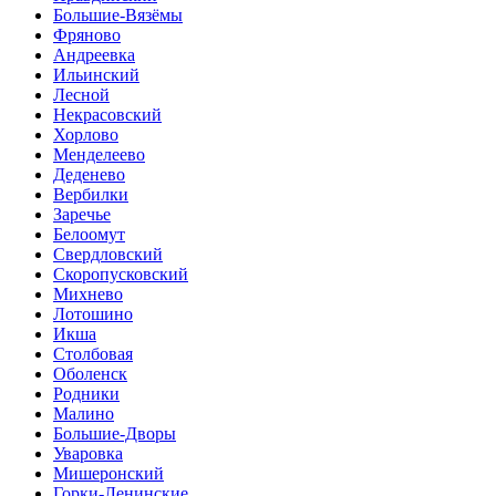
Большие-Вязёмы
Фряново
Андреевка
Ильинский
Лесной
Некрасовский
Хорлово
Менделеево
Деденево
Вербилки
Заречье
Белоомут
Свердловский
Скоропусковский
Михнево
Лотошино
Икша
Столбовая
Оболенск
Родники
Малино
Большие-Дворы
Уваровка
Мишеронский
Горки-Ленинские