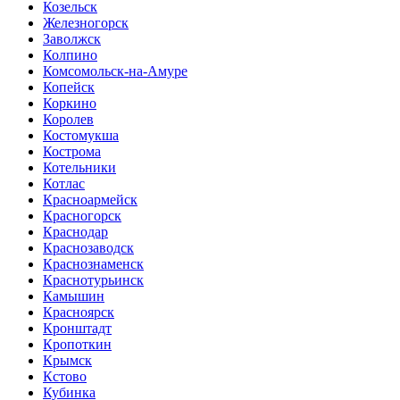
Козельск
Железногорск
Заволжск
Колпино
Комсомольск-на-Амуре
Копейск
Коркино
Королев
Костомукша
Кострома
Котельники
Котлас
Красноармейск
Красногорск
Краснодар
Краснозаводск
Краснознаменск
Краснотурьинск
Камышин
Красноярск
Кронштадт
Кропоткин
Крымск
Кстово
Кубинка