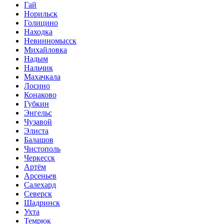
Гай
Норильск
Голицино
Находка
Невинномысск
Михайловка
Надым
Нальчик
Махачкала
Лосино
Конаково
Губкин
Энгельс
Чузавой
Элиста
Балашов
Чистополь
Черкесск
Артём
Арсеньев
Салехард
Северск
Шадринск
Ухта
Темрюк