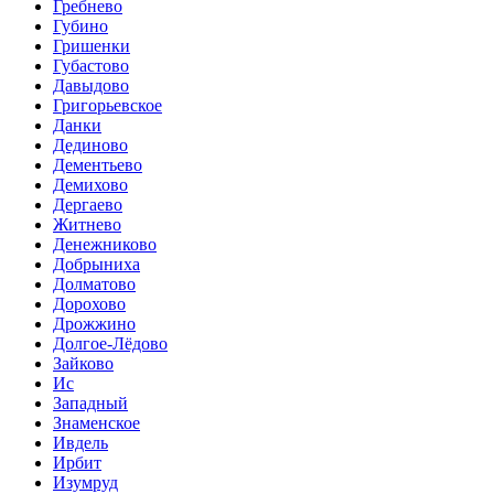
Гребнево
Губино
Гришенки
Губастово
Давыдово
Григорьевское
Данки
Дединово
Дементьево
Демихово
Дергаево
Житнево
Денежниково
Добрыниха
Долматово
Дорохово
Дрожжино
Долгое-Лёдово
Зайково
Ис
Западный
Знаменское
Ивдель
Ирбит
Изумруд