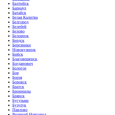
Балтийск
Барнаул
Батайск
Белая Калитва
Белгород
Белебей
Белово
Белорецк
Бердск
Березники
Новокузнецк
Бийск
Благовещенск
Богданович
Бологое
Бор
Борзя
Боровск
Братск
Бронницы
Брянск
Бугульма
Бузулук
Павлово
Великий Новгород