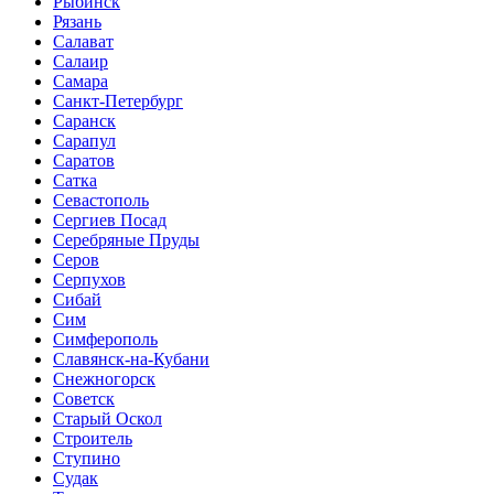
Рыбинск
Рязань
Салават
Салаир
Самара
Санкт-Петербург
Саранск
Сарапул
Саратов
Сатка
Севастополь
Сергиев Посад
Серебряные Пруды
Серов
Серпухов
Сибай
Сим
Симферополь
Славянск-на-Кубани
Снежногорск
Советск
Старый Оскол
Строитель
Ступино
Судак