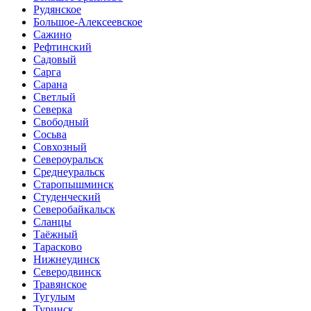
Рудянское
Большое-Алексеевское
Сажино
Рефтинский
Садовый
Сарга
Сарана
Светлый
Северка
Свободный
Сосьва
Совхозный
Североуральск
Среднеуральск
Старопышминск
Студенческий
Северобайкальск
Сланцы
Таёжный
Тарасково
Нижнеудинск
Северодвинск
Травянское
Тугулым
Туринск