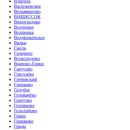
Власиха
Васильевское
Вельяминово
ВНИИССОК
Виноградово
Волченки
Вохринка
Воздвиженское
Вялки
Гжель
Гальчино
Всеволодово
Врачово-Горки
Ганусово
Глаголево
Глебовский
Глинково
Голубое
Головачёво
Горетово
Головково
Гололобово
Горки
Горшково
Гряды