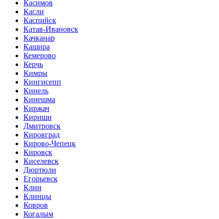
Касимов
Касли
Каспийск
Катав-Ивановск
Качканар
Кашира
Кемерово
Керчь
Кимры
Кингисепп
Кинель
Кинешма
Киржач
Кириши
Дмитровск
Кировград
Кирово-Чепецк
Кировск
Киселевск
Дюртюли
Егорьевск
Клин
Клинцы
Ковров
Когалым