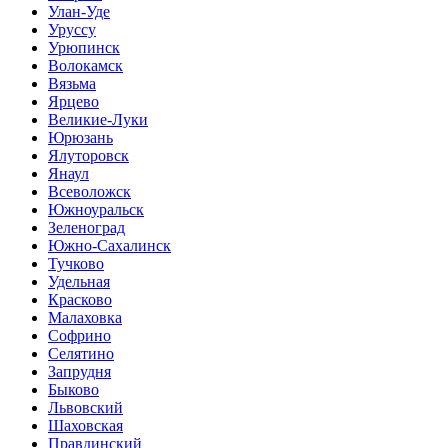
Улан-Уде
Уруссу
Урюпинск
Волокамск
Вязьма
Ярцево
Великие-Луки
Юрюзань
Ялуторовск
Янаул
Всеволожск
Южноуральск
Зеленоград
Южно-Сахалинск
Тучково
Удельная
Красково
Малаховка
Софрино
Селятино
Запрудня
Быково
Львовский
Шаховская
Правдинский