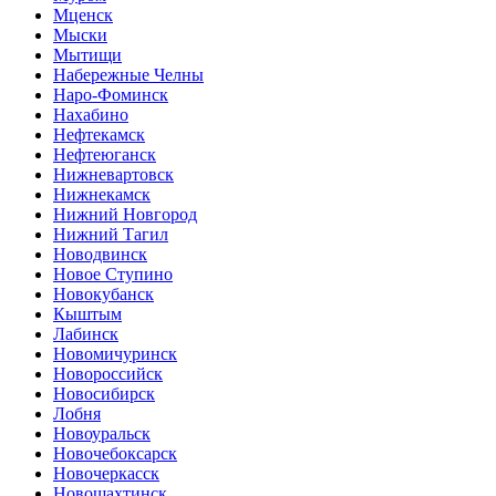
Мценск
Мыски
Мытищи
Набережные Челны
Наро-Фоминск
Нахабино
Нефтекамск
Нефтеюганск
Нижневартовск
Нижнекамск
Нижний Новгород
Нижний Тагил
Новодвинск
Новое Ступино
Новокубанск
Кыштым
Лабинск
Новомичуринск
Новороссийск
Новосибирск
Лобня
Новоуральск
Новочебоксарск
Новочеркасск
Новошахтинск