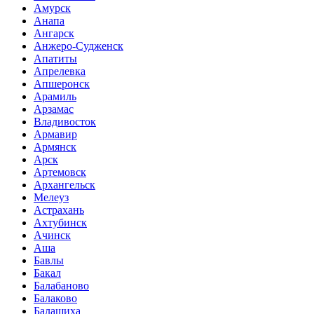
Амурск
Анапа
Ангарск
Анжеро-Судженск
Апатиты
Апрелевка
Апшеронск
Арамиль
Арзамас
Владивосток
Армавир
Армянск
Арск
Артемовск
Архангельск
Мелеуз
Астрахань
Ахтубинск
Ачинск
Аша
Бавлы
Бакал
Балабаново
Балаково
Балашиха