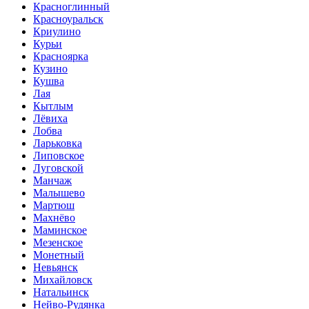
Красноглинный
Красноуральск
Криулино
Курьи
Красноярка
Кузино
Кушва
Лая
Кытлым
Лёвиха
Лобва
Ларьковка
Липовское
Луговской
Манчаж
Малышево
Мартюш
Махнёво
Маминское
Мезенское
Монетный
Невьянск
Михайловск
Натальинск
Нейво-Рудянка