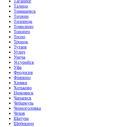
Таганрог
Талица
Тимашевск
Тихвин
Тихорецк
Томилино
Торопец
Тосно
Троицк
Тутаев
Углич
Унеча
Уссурийск
Уфа
Феодосия
Фрязино
Химки
Хотьково
Цимлянск
Чапаевск
Чебаркуль
Черноголовка
Чехов
Шатура
Шебекино