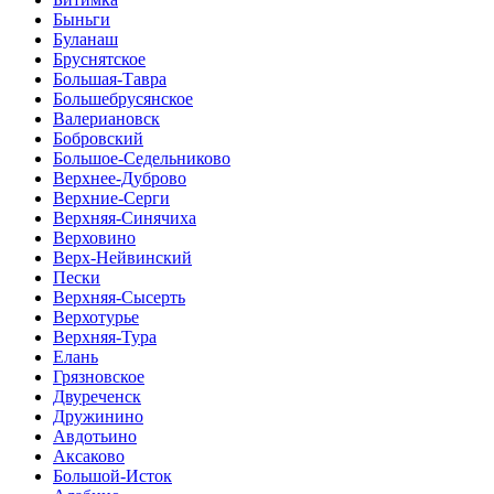
Быньги
Буланаш
Бруснятское
Большая-Тавра
Большебрусянское
Валериановск
Бобровский
Большое-Седельниково
Верхнее-Дуброво
Верхние-Серги
Верхняя-Синячиха
Верховино
Верх-Нейвинский
Пески
Верхняя-Сысерть
Верхотурье
Верхняя-Тура
Елань
Грязновское
Двуреченск
Дружинино
Авдотьино
Аксаково
Большой-Исток