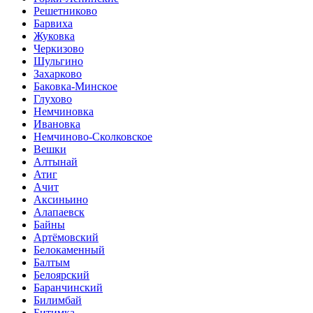
Решетниково
Барвиха
Жуковка
Черкизово
Шульгино
Захарково
Баковка-Минское
Глухово
Немчиновка
Ивановка
Немчиново-Сколковское
Вешки
Алтынай
Атиг
Ачит
Аксиньино
Алапаевск
Байны
Артёмовский
Белокаменный
Балтым
Белоярский
Баранчинский
Билимбай
Битимка