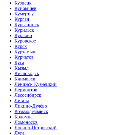
Кузнецк
Куйбышев
Кумертау
Курган
Курганинск
Курильск
Курлово
Куровское
Курск
Куртамыш
Курчатов
Куса
Кызыл
Кисловодск
Климовск
Ленинск-Кузнецкий
Лермонтов
Лесосибирск
Ливны
Ликино-Дулёво
Козьмодемьянск
Коломна
Ломоносов
Лосино-Петровский
Луга