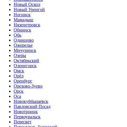
Новый Оскол
Новый Уренгой
Ногинск
Мамадыш
Нязепетровск
Обнинск
Обь
Одинцово
Ожерелье
Мичуринск
Озеры
Октябрьский
Оленегорск
Омск
Орёл
Оренбург
Орехово-Зуево
Орск
Оса
Новокуйбышевск
Павловский Посад
Новотроицк
Первоуральск
Пересвет
Переславль-Залесский