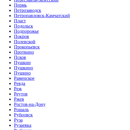
Пермь
Петрозаводск
Петропавловск-Камчатский
Пласт
Подольск
Подпорожье
Покров
Полевской
Прокопьевск
Протвино
Псков
Пушкин
Пушкино
Пущино
Раменское
Ревда
Реж
Реутов
Ржев
Ростов-на-Дону
Рошаль
Рубцовск
Руза
Рузаевка