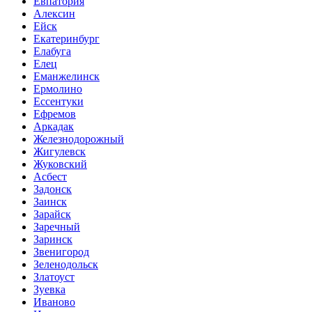
Евпатория
Алексин
Ейск
Екатеринбург
Елабуга
Елец
Еманжелинск
Ермолино
Ессентуки
Ефремов
Аркадак
Железнодорожный
Жигулевск
Жуковский
Асбест
Задонск
Заинск
Зарайск
Заречный
Заринск
Звенигород
Зеленодольск
Златоуст
Зуевка
Иваново