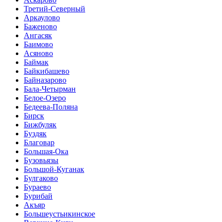
Третий-Северный
Аркаулово
Баженово
Ангасяк
Баимово
Асяново
Баймак
Байкибашево
Байназарово
Бала-Четырман
Белое-Озеро
Бедеева-Поляна
Бирск
Бижбуляк
Буздяк
Благовар
Большая-Ока
Бузовьязы
Большой-Куганак
Булгаково
Бураево
Бурибай
Акъяр
Большеустьикинское