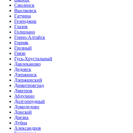
Смоленск
Высоковск
Гатчина
Геленджик
Глазов
Голицыно
Горно-Алтайск
Горняк
Грозный
Грязи
Гусь-Хрустальный
Давлеканово
Дедовск
Дзержинск
Дзержинский
Димитровград
Дмитров
Абдулино
Долгопрудный
Домодедово
Донской
Дрезна
Дубна
Александров