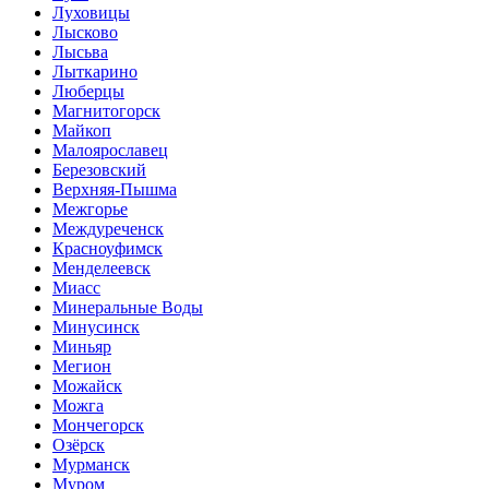
Луховицы
Лысково
Лысьва
Лыткарино
Люберцы
Магнитогорск
Майкоп
Малоярославец
Березовский
Верхняя-Пышма
Межгорье
Междуреченск
Красноуфимск
Менделеевск
Миасс
Минеральные Воды
Минусинск
Миньяр
Мегион
Можайск
Можга
Мончегорск
Озёрск
Мурманск
Муром