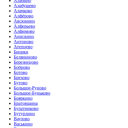
Алабино
Алабушево
Алачково
Алфёрово
Авсюнино
Алферьево
Алфимово
Анискино
Антоново
Атепцево
Биорки
Беляниново
Березнецово
Боброво
Ботово
Брехово
Бутово
Большое-Руново
Большое-Буньково
Бояркино
Братовщина
Булатниково
Бутурлино
Ваулово
Васькино