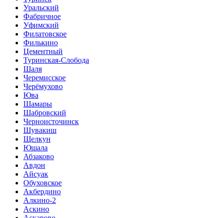
Уральский
Фабричное
Уфимский
Филатовское
Филькино
Цементный
Туринская-Слобода
Шаля
Черемисское
Черёмухово
Юва
Шамары
Шабровский
Черноисточинск
Шувакиш
Щелкун
Юшала
Абзаково
Авдон
Айсуак
Обуховское
Акбердино
Алкино-2
Аскино
Аскарово