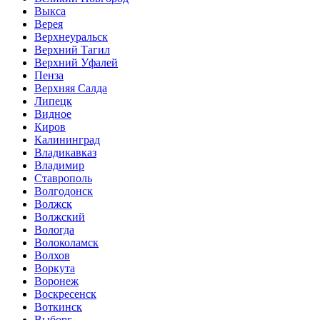
Выкса
Верея
Верхнеуральск
Верхний Тагил
Верхний Уфалей
Пенза
Верхняя Салда
Липецк
Видное
Киров
Калининград
Владикавказ
Владимир
Ставрополь
Волгодонск
Волжск
Волжский
Вологда
Волоколамск
Волхов
Воркута
Воронеж
Воскресенск
Воткинск
Выборг