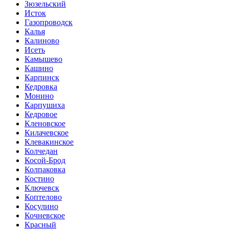
Зюзельский
Исток
Газопроводск
Калья
Калиново
Исеть
Камышево
Кашино
Карпинск
Кедровка
Монино
Карпушиха
Кедровое
Кленовское
Килачевское
Клевакинское
Колчедан
Косой-Брод
Колпаковка
Костино
Ключевск
Коптелово
Косулино
Кочневское
Красный