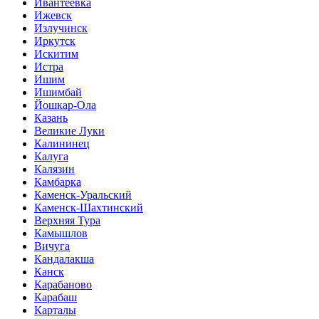
Ивантеевка
Ижевск
Излучинск
Иркутск
Искитим
Истра
Ишим
Ишимбай
Йошкар-Ола
Казань
Великие Луки
Калининец
Калуга
Калязин
Камбарка
Каменск-Уральский
Каменск-Шахтинский
Верхняя Тура
Камышлов
Вичуга
Кандалакша
Канск
Карабаново
Карабаш
Карталы