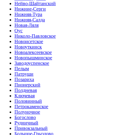
Нейво-Шайтанский
Нижние-Серги
Нижняя-Тура
Нижняя-Салда
Новая-Ляля
Оус
Николо-Павловское
Новоисетское
Новоуткинск
Новоалексеевское
Новопышминское
Заводоуспенское
Пелым
Патруши
Позариха
Пионерский
Полдневая
Ключевая
Половинный
Петрокаменское
Полуночное
Богослово
Рудничный
Привокзальный
Большое-Грызлово