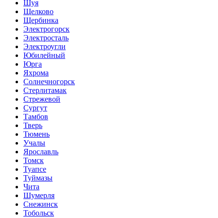
Шуя
Щелково
Щербинка
Электрогорск
Электросталь
Электроугли
Юбилейный
Юрга
Яхрома
Солнечногорск
Стерлитамак
Стрежевой
Сургут
Тамбов
Тверь
Тюмень
Учалы
Ярославль
Томск
Туапсе
Туймазы
Чита
Шумерля
Снежинск
Тобольск