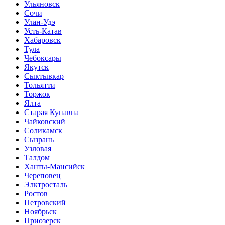
Ульяновск
Сочи
Улан-Удэ
Усть-Катав
Хабаровск
Тула
Чебоксары
Якутск
Сыктывкар
Тольятти
Торжок
Ялта
Старая Купавна
Чайковский
Соликамск
Сызрань
Узловая
Талдом
Ханты-Мансийск
Череповец
Элктросталь
Ростов
Петровский
Ноябрьск
Приозерск