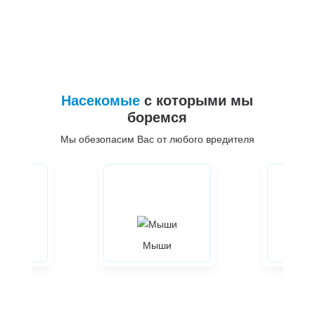
Насекомые
с которыми мы
боремся
Мы обезопасим Вас от любого вредителя
ры
Мыши
Жуки