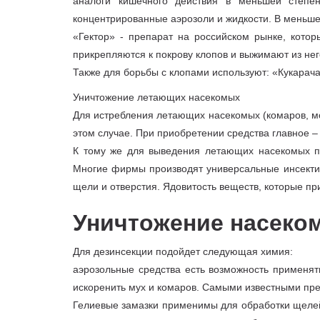
аналоги кишечного действия в меньшей степе
концентрированные аэрозоли и жидкости. В меньше
«Гектор» - препарат на российском рынке, котор
прикрепляются к покрову клопов и выжимают из него
Также для борьбы с клопами используют: «Кукарача
Уничтожение летающих насекомых
Для истребления летающих насекомых (комаров, мо
этом случае. При приобретении средства главное –
К тому же для выведения летающих насекомых по
Многие фирмы производят универсальные инсекти
щели и отверстия. Ядовитость веществ, которые п
Уничтожение насеко
Для дезинсекции подойдет следующая химия:
аэрозольные средства есть возможность применят
искоренить мух и комаров. Самыми известными пр
Гелиевые замазки применимы для обработки щелей 