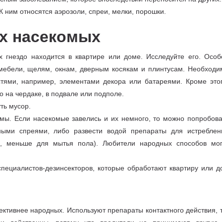
 ним относятся аэрозоли, спреи, мелки, порошки.
х насекомых
х гнездо находится в квартире или доме. Исследуйте его. Особ
мебели, щелям, окнам, дверным косякам и плинтусам. Необходи
стями, например, элементами декора или батареями. Кроме этог
 на чердаке, в подвале или подполе.
ть мусор.
мы. Если насекомые завелись и их немного, то можно попробова
ыми спреями, либо развести водой препараты для истреблен
и, меньше для мытья пола). Любители народных способов мог
специалистов-дезинсекторов, которые обработают квартиру или д
ктивнее народных. Используют препараты контактного действия, т.