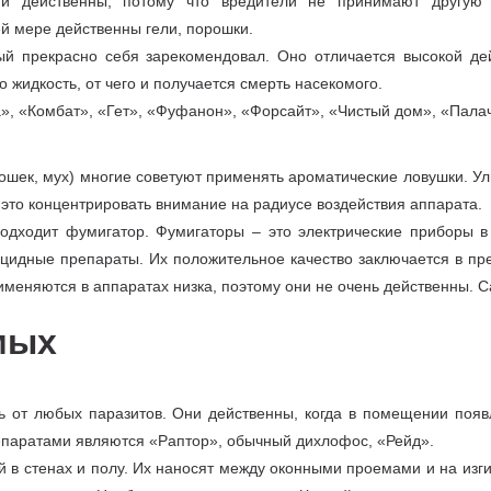
ни действенны, потому что вредители не принимают другую 
й мере действенны гели, порошки.
ый прекрасно себя зарекомендовал. Оно отличается высокой де
 жидкость, от чего и получается смерть насекомого.
», «Комбат», «Гет», «Фуфанон», «Форсайт», «Чистый дом», «Палач
шек, мух) многие советуют применять ароматические ловушки. Уль
 это концентрировать внимание на радиусе воздействия аппарата.
дходит фумигатор. Фумигаторы – это электрические приборы в 
цидные препараты. Их положительное качество заключается в пр
рименяются в аппаратах низка, поэтому они не очень действенны. 
мых
ь от любых паразитов. Они действенны, когда в помещении появ
епаратами являются «Раптор», обычный дихлофос, «Рейд».
в стенах и полу. Их наносят между оконными проемами и на изг