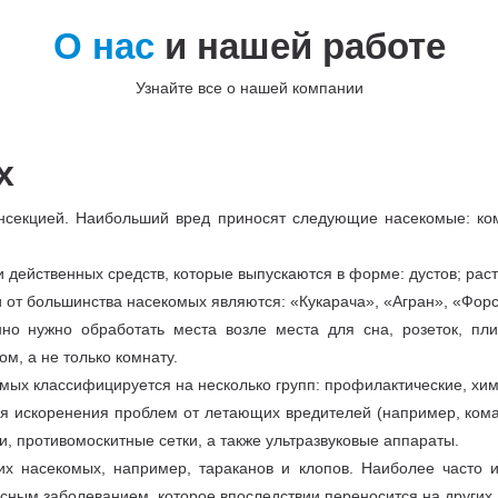
О нас
и нашей работе
Узнайте все о нашей компании
х
нсекцией. Наибольший вред приносят следующие насекомые: кома
действенных средств, которые выпускаются в форме: дустов; раст
т большинства насекомых являются: «Кукарача», «Агран», «Форсс
но нужно обработать места возле места для сна, розеток, пли
м, а не только комнату.
ых классифицируется на несколько групп: профилактические, хим
я искоренения проблем от летающих вредителей (например, кома
, противомоскитные сетки, а также ультразвуковые аппараты.
их насекомых, например, тараканов и клопов. Наиболее часто 
ным заболеванием, которое впоследствии переносится на других.