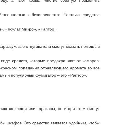
еду, а пьют кровь. Многие советую применять
йственностью и безопасностью. Частички средства
», «Ксулат Микро», «Раптор».
тразвуковые отпугиватели смогут оказать помощь в
виде средств, которые предохраняют от комаров.
екрасном попадании отравляющего аромата во все
Самый популярный фумигатор – это «Раптор».
ляются клещи или тараканы, но и при этом смогут
ибы шкафов. Это средство является удобным, чтобы