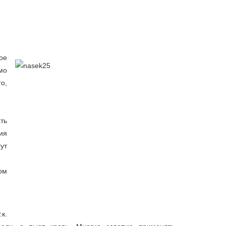
ое
мо
о,
ть
ия
ут
ом
к.