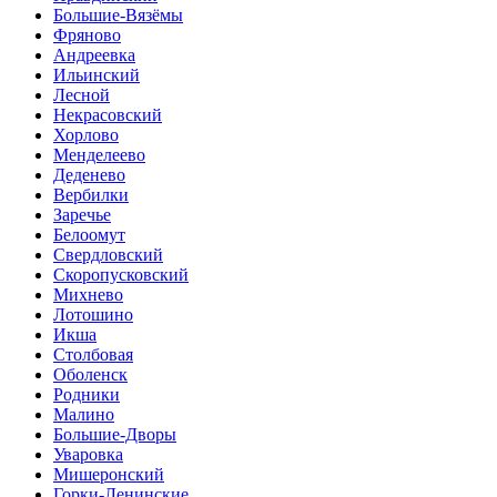
Большие-Вязёмы
Фряново
Андреевка
Ильинский
Лесной
Некрасовский
Хорлово
Менделеево
Деденево
Вербилки
Заречье
Белоомут
Свердловский
Скоропусковский
Михнево
Лотошино
Икша
Столбовая
Оболенск
Родники
Малино
Большие-Дворы
Уваровка
Мишеронский
Горки-Ленинские