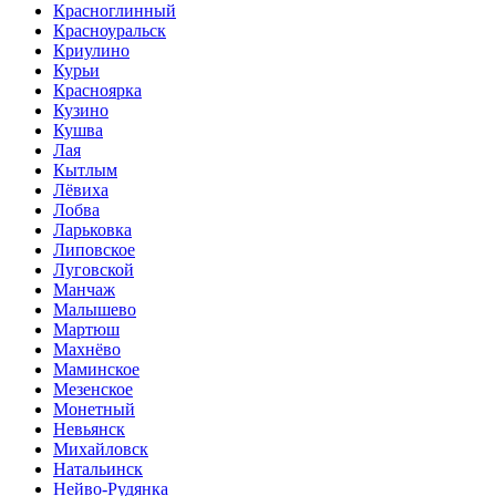
Красноглинный
Красноуральск
Криулино
Курьи
Красноярка
Кузино
Кушва
Лая
Кытлым
Лёвиха
Лобва
Ларьковка
Липовское
Луговской
Манчаж
Малышево
Мартюш
Махнёво
Маминское
Мезенское
Монетный
Невьянск
Михайловск
Натальинск
Нейво-Рудянка