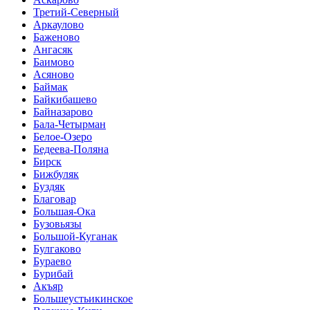
Третий-Северный
Аркаулово
Баженово
Ангасяк
Баимово
Асяново
Баймак
Байкибашево
Байназарово
Бала-Четырман
Белое-Озеро
Бедеева-Поляна
Бирск
Бижбуляк
Буздяк
Благовар
Большая-Ока
Бузовьязы
Большой-Куганак
Булгаково
Бураево
Бурибай
Акъяр
Большеустьикинское