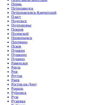
Пермь
Петрозаводск
Петропавловск-Камчатский
Пласт
Подольск
Подпорожье
Покров
Полевской
Прокопьевск
Протвино
Псков
Пушкин
Пушкино
Пущино
Раменское
Ревда
Реж
Реутов
Ржев
Ростов-на-Дону
Рошаль
Рубцовск
Руза
Рузаевка