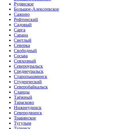
Рудянское
Большое-Алексеевское
Сажино
Рефтинский
Садовый
Сарга
Сарана
Светлый
Северка
Свободный
Сосьва
Совхозный
Североуральск
Среднеуральск
Старопышминск
Студенческий
Северобайкальск
Сланцы
Таёжный
Тарасково
Нижнеудинск
Северодвинск
Травянское
Тугулым
Туринск