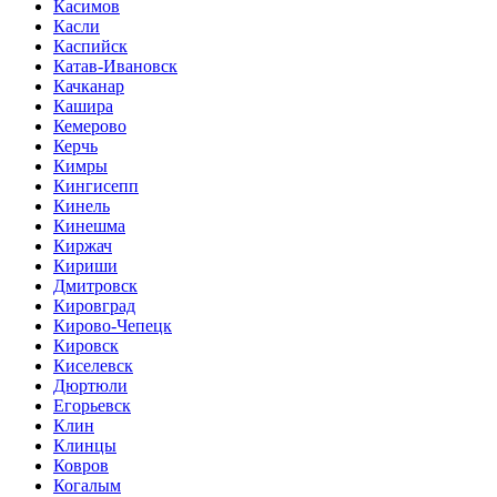
Касимов
Касли
Каспийск
Катав-Ивановск
Качканар
Кашира
Кемерово
Керчь
Кимры
Кингисепп
Кинель
Кинешма
Киржач
Кириши
Дмитровск
Кировград
Кирово-Чепецк
Кировск
Киселевск
Дюртюли
Егорьевск
Клин
Клинцы
Ковров
Когалым