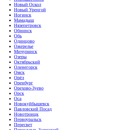
Новый Оскол
Новый Уренгой
Ногинск
Мамадыш
Нязепетровск
Обнинск
Обь
Одинцово
Ожерелье
Мичуринск
Озеры
Октябрьский
Оленегорск
Омск
Орёл
Оренбург
Орехово-Зуево
Орск
Оса
Новокуйбышевск
Павловский Посад
Новотроицк
Первоуральск
Пересвет
Переславль-Залесский