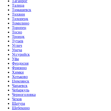
Таганрог
Талица
Тимашевск
Тихвин
Тихорецк
Томилино
Торопец
Тосно
Троицк
Тутаев
Углич
Унеча
Уссурийск
Уфа
Феодосия
Фрязино
Химки
Хотьково
Цимлянск
Чапаевск
Чебаркуль
Черноголовка
Чехов
Шатура
Шебекино