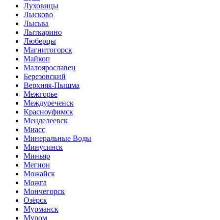
Луховицы
Лысково
Лысьва
Лыткарино
Люберцы
Магнитогорск
Майкоп
Малоярославец
Березовский
Верхняя-Пышма
Межгорье
Междуреченск
Красноуфимск
Менделеевск
Миасс
Минеральные Воды
Минусинск
Миньяр
Мегион
Можайск
Можга
Мончегорск
Озёрск
Мурманск
Муром