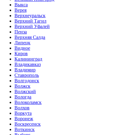
Выкса
Верея
Верхнеуральск
Верхний Тагил
Верхний Уфалей
Пенза
Верхняя Салда
Липецк
Видное
Киров
Калининград
Владикавказ
Владимир
Ставрополь
Волгодонск
Волжск
Волжский
Вологда
Волоколамск
Волхов
Воркута
Воронеж
Воскресенск
Воткинск
Выборг