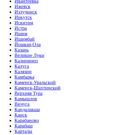
Ивантеевка
Ижевск
Излучинск
Иркутск
Искитим
Истра
Ишим
Ишимбай
Йошкар-Ола
Казань
Великие Луки
Калининец
Калуга
Калязин
Камбарка
Каменск-Уральский
Каменск-Шахтинский
Верхняя Тура
Камышлов
Вичуга
Кандалакша
Канск
Карабаново
Карабаш
Карталы