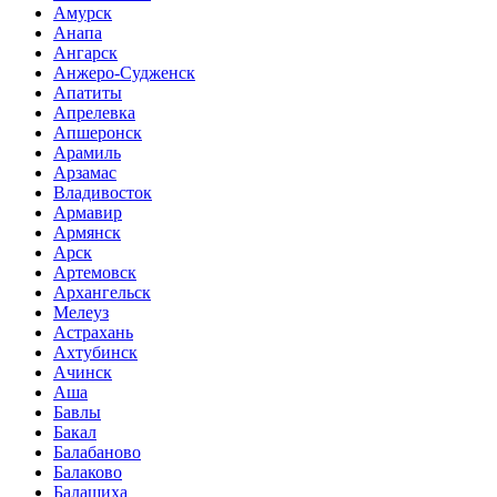
Амурск
Анапа
Ангарск
Анжеро-Судженск
Апатиты
Апрелевка
Апшеронск
Арамиль
Арзамас
Владивосток
Армавир
Армянск
Арск
Артемовск
Архангельск
Мелеуз
Астрахань
Ахтубинск
Ачинск
Аша
Бавлы
Бакал
Балабаново
Балаково
Балашиха