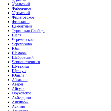
Уральский
Фабричное
Уфимский
Филатовское
Филькино
Цементный
Туринская-Слобода
Шаля
Черемисское
Черёмухово
Юва
Шамары
Шабровский
Черноисточинск
Шувакиш
Щелкун
Юшала
Абзаково
Авдон
Айсуак
Обуховское
Акбердино
Алкино-2
Аскино
Аскарово