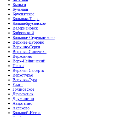
Быньги
Буланаш
Бруснятское
Большая-Тавра
Большебрусянское
Валериановск
Бобровский
Большое-Седельниково
Верхнее-Дуброво
Верхние-Серги
Верхняя-Синячиха
Верховино
Верх-Нейвинский
Пески
Верхняя-Сысерть
Верхотурье
Верхняя-Тура
Елань
Грязновское
Двуреченск
Дружинино
Авдотьино
Аксаково
Большой-Исток