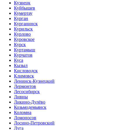
Кузнецк
Куйбышев
Кумертау
Курган
Курганинск
Курильск
Курлово
Куровское
Курск
Куртамыш
Курчатов
Куса
Кызыл
Кисловодск
Климовск
Ленинск-Кузнецкий
Лермонтов
Лесосибирск
Ливны
Ликино-Дулёво
Козьмодемьянск
Коломна
Ломоносов
Лосино-Петровский
Луга