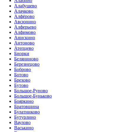
Алабино
Алабушево
Алачково
Алфёрово
Авсюнино
Алферьево
Алфимово
Анискино
Антоново
Атепцево
Биорки
Беляниново
Березнецово
Боброво
Ботово
Брехово
Бутово
Большое-Руново
Большое-Буньково
Бояркино
Братовщина
Булатниково
Бутурлино
Ваулово
Васькино