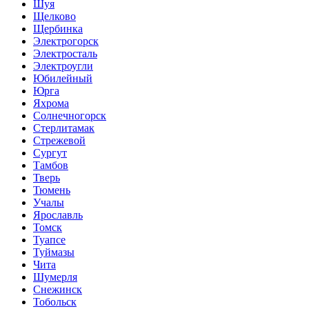
Шуя
Щелково
Щербинка
Электрогорск
Электросталь
Электроугли
Юбилейный
Юрга
Яхрома
Солнечногорск
Стерлитамак
Стрежевой
Сургут
Тамбов
Тверь
Тюмень
Учалы
Ярославль
Томск
Туапсе
Туймазы
Чита
Шумерля
Снежинск
Тобольск