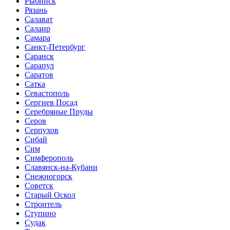
Рыбинск
Рязань
Салават
Салаир
Самара
Санкт-Петербург
Саранск
Сарапул
Саратов
Сатка
Севастополь
Сергиев Посад
Серебряные Пруды
Серов
Серпухов
Сибай
Сим
Симферополь
Славянск-на-Кубани
Снежногорск
Советск
Старый Оскол
Строитель
Ступино
Судак