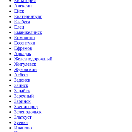
Евпатория
Алексин
Ейск
Екатеринбург
Елабуга
Елец
Еманжелинск
Ермолино
Ессентуки
Ефремов
Аркадак
Железнодорожный
Жигулевск
Жуковский
Асбест
Задонск
Заинск
Зарайск
Заречный
Заринск
Звенигород
Зеленодольск
Златоуст
Зуевка
Иваново