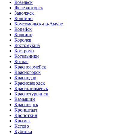
Козельск
Железногорск
Заволжск
Колпино
Комсомольск-на-Амуре
Копейск
Коркино
Королев
Костомукша
Кострома
Котельники
Котлас
Красноармейск
Красногорск
Краснодар
Краснозаводск
Краснознаменск
Краснотурьинск
Камышин
Красноярск
Кронштадт
Кропоткин
Крымск
Кстово
Кубинка