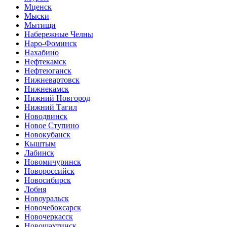
Мценск
Мыски
Мытищи
Набережные Челны
Наро-Фоминск
Нахабино
Нефтекамск
Нефтеюганск
Нижневартовск
Нижнекамск
Нижний Новгород
Нижний Тагил
Новодвинск
Новое Ступино
Новокубанск
Кыштым
Лабинск
Новомичуринск
Новороссийск
Новосибирск
Лобня
Новоуральск
Новочебоксарск
Новочеркасск
Новошахтинск