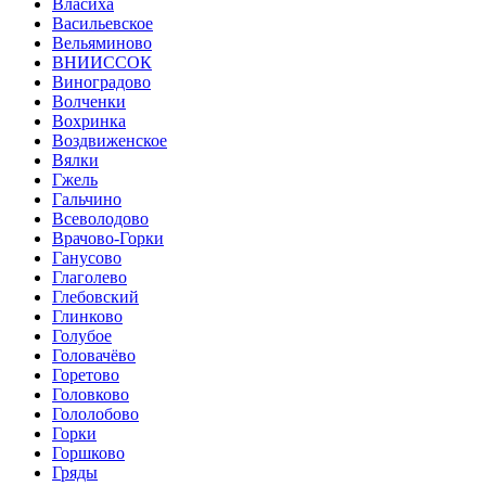
Власиха
Васильевское
Вельяминово
ВНИИССОК
Виноградово
Волченки
Вохринка
Воздвиженское
Вялки
Гжель
Гальчино
Всеволодово
Врачово-Горки
Ганусово
Глаголево
Глебовский
Глинково
Голубое
Головачёво
Горетово
Головково
Гололобово
Горки
Горшково
Гряды