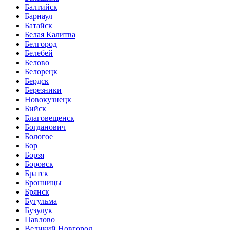
Балтийск
Барнаул
Батайск
Белая Калитва
Белгород
Белебей
Белово
Белорецк
Бердск
Березники
Новокузнецк
Бийск
Благовещенск
Богданович
Бологое
Бор
Борзя
Боровск
Братск
Бронницы
Брянск
Бугульма
Бузулук
Павлово
Великий Новгород