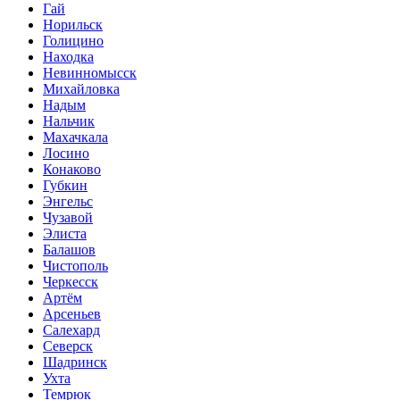
Гай
Норильск
Голицино
Находка
Невинномысск
Михайловка
Надым
Нальчик
Махачкала
Лосино
Конаково
Губкин
Энгельс
Чузавой
Элиста
Балашов
Чистополь
Черкесск
Артём
Арсеньев
Салехард
Северск
Шадринск
Ухта
Темрюк