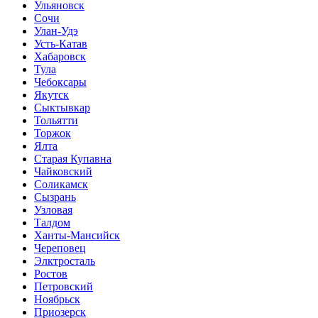
Ульяновск
Сочи
Улан-Удэ
Усть-Катав
Хабаровск
Тула
Чебоксары
Якутск
Сыктывкар
Тольятти
Торжок
Ялта
Старая Купавна
Чайковский
Соликамск
Сызрань
Узловая
Талдом
Ханты-Мансийск
Череповец
Элктросталь
Ростов
Петровский
Ноябрьск
Приозерск