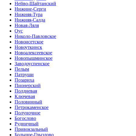
Нейво-Шайтанский
Нижние-Серги
Нижняя-Тура
Нижняя-Салда
Новая-Ляля
Оус
Николо-Павловское
Новоисетское
Новоуткинск
Новоалексеевское
Новопышминское
Заводоуспенское
Пелым
Патруши
Позариха
Пионерский
Полдневая
Ключевая
Половинный
Петрокаменское
Полуночное
Богослово
Рудничный
Привокзальный
Большое-Грызлово