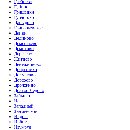
Гребнево
Губино
Гришенки
Губастово
Давыдово
Григорьевское
Данки
Дединово
Дементьево
Демихово
Дергаево
Житнево
Денежниково
Добрыниха
Долматово
Дорохово
Дрожжино
Долгое-Лёдово
Зайково
Ис
Западный
Знаменское
Ивдель
Ирбит
Изумруд