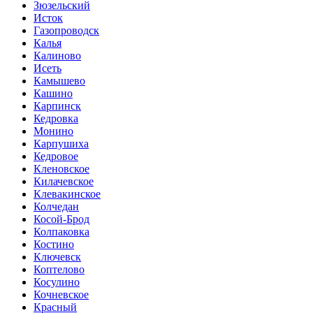
Зюзельский
Исток
Газопроводск
Калья
Калиново
Исеть
Камышево
Кашино
Карпинск
Кедровка
Монино
Карпушиха
Кедровое
Кленовское
Килачевское
Клевакинское
Колчедан
Косой-Брод
Колпаковка
Костино
Ключевск
Коптелово
Косулино
Кочневское
Красный