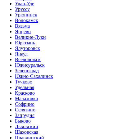
Улан-Уде
Уруссу
Урюпинск
Волокамск
Вязьма
Ярцево
Великие-Луки
Юрюзань
Ялуторовск
Янаул
Всеволожск
Южноуральск
Зеленоград
Южно-Сахалинск
Тучково
Удельная
Красково
Малаховка
Софрино
Селятино
Запрудня
Быково
Львовский
Шаховская
Правдинский