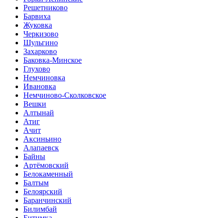
Решетниково
Барвиха
Жуковка
Черкизово
Шульгино
Захарково
Баковка-Минское
Глухово
Немчиновка
Ивановка
Немчиново-Сколковское
Вешки
Алтынай
Атиг
Ачит
Аксиньино
Алапаевск
Байны
Артёмовский
Белокаменный
Балтым
Белоярский
Баранчинский
Билимбай
Битимка