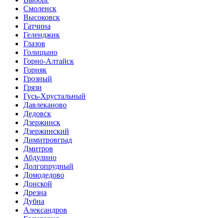
Смоленск
Высоковск
Гатчина
Геленджик
Глазов
Голицыно
Горно-Алтайск
Горняк
Грозный
Грязи
Гусь-Хрустальный
Давлеканово
Дедовск
Дзержинск
Дзержинский
Димитровград
Дмитров
Абдулино
Долгопрудный
Домодедово
Донской
Дрезна
Дубна
Александров