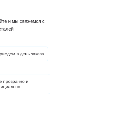
йте и мы свяжемся с
еталей
риедем в день заказа
е прозрачно и
ициально