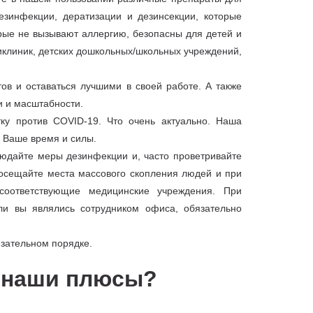
езинфекции, дератизации и дезинсекции, которые
рые не вызывают аллергию, безопасны для детей и
иклиник, детских дошкольных/школьных учреждений,
ов и оставаться лучшими в своей работе. А также
и и масштабности.
у против COVID-19. Что очень актуально. Наша
я Ваше время и силы.
юдайте меры дезинфекции и, часто проветривайте
осещайте места массового скопления людей и при
соответствующие медицинские учреждения. При
ли вы являлись сотрудником офиса, обязательно
язательном порядке.
м наши плюсы?