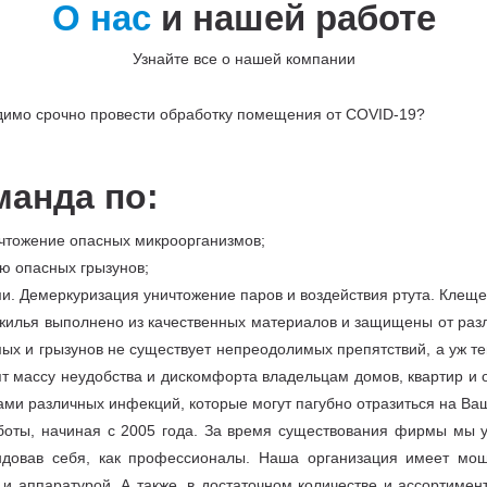
О нас
и нашей работе
Узнайте все о нашей компании
одимо срочно провести обработку помещения от COVID-19?
манда по:
чтожение опасных микроорганизмов;
ю опасных грызунов;
и. Демеркуризация уничтожение паров и воздействия ртута. Клещ
 жилья выполнено из качественных материалов и защищены от разл
ых и грызунов не существует непреодолимых препятствий, а уж те
т массу неудобства и дискомфорта владельцам домов, квартир и 
ами различных инфекций, которые могут пагубно отразиться на Ва
ты, начиная с 2005 года. За время существования фирмы мы у
довав себя, как профессионалы. Наша организация имеет мощ
 аппаратурой. А также, в достаточном количестве и ассортимен