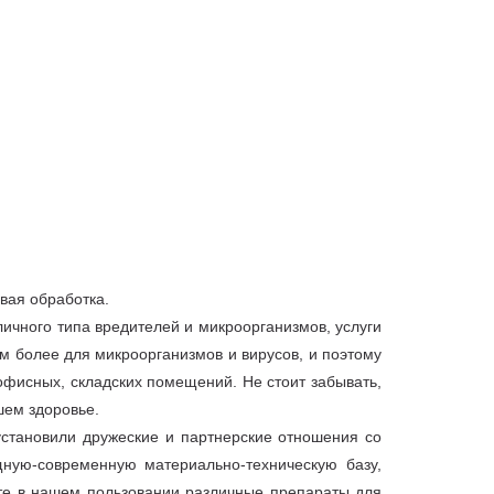
евая обработка.
ичного типа вредителей и микроорганизмов, услуги
м более для микроорганизмов и вирусов, и поэтому
офисных, складских помещений. Не стоит забывать,
шем здоровье.
становили дружеские и партнерские отношения со
ную-современную материально-техническую базу,
те в нашем пользовании различные препараты для