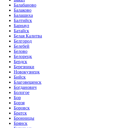
Балабаново
Балаково
Балашиха
Балтийск
Барнаул
Батайск
Белая Калитва
Белгород
Белебей
Белово
Белорецк
Бердск
Березники
Новокузнецк
Бийск
Благовещенск
Богданович
Бологое
Бор
Борзя
Боровск
Братск
Бронницы
Брянск