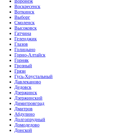
Воронеж
Воскресенск
Воткинск
Выборг
Смоленск
Высоковск
Гатчина
Геленджик
Глазов
Голицыно
Горно-Алтайск
Горняк
Грозный
Грязи
Гусь-Хрустальный
Давлеканово
Дедовск
Дзержинск
Дзержинский
Димитровград
Дмитров
Абдулино
Долгопрудный
Домодедово
Донской