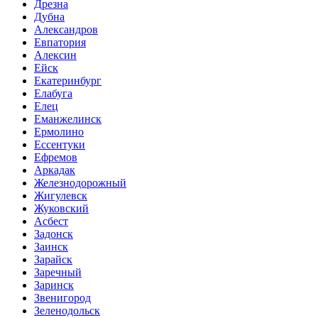
Дрезна
Дубна
Александров
Евпатория
Алексин
Ейск
Екатеринбург
Елабуга
Елец
Еманжелинск
Ермолино
Ессентуки
Ефремов
Аркадак
Железнодорожный
Жигулевск
Жуковский
Асбест
Задонск
Заинск
Зарайск
Заречный
Заринск
Звенигород
Зеленодольск