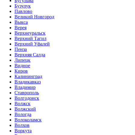
Бугульма
Бузулук
Павлово
Великий Новгород
Выкса
Верея
Верхнеуральск
Верхний Тагил
Верхний Уфалей
Пенза
Верхняя Салда
Липецк
Видное
Киров
Калининград
Владикавказ
Владимир
Ставрополь
Волгодонск
Волжск
Волжский
Вологда
Волоколамск
Волхов
Воркута