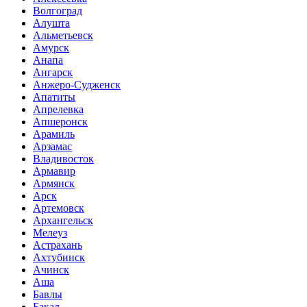
Волгоград
Алушта
Альметьевск
Амурск
Анапа
Ангарск
Анжеро-Судженск
Апатиты
Апрелевка
Апшеронск
Арамиль
Арзамас
Владивосток
Армавир
Армянск
Арск
Артемовск
Архангельск
Мелеуз
Астрахань
Ахтубинск
Ачинск
Аша
Бавлы
Бакал