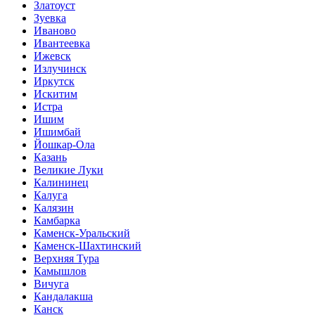
Златоуст
Зуевка
Иваново
Ивантеевка
Ижевск
Излучинск
Иркутск
Искитим
Истра
Ишим
Ишимбай
Йошкар-Ола
Казань
Великие Луки
Калининец
Калуга
Калязин
Камбарка
Каменск-Уральский
Каменск-Шахтинский
Верхняя Тура
Камышлов
Вичуга
Кандалакша
Канск