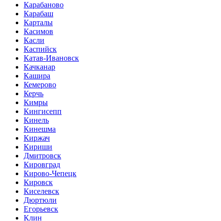
Карабаново
Карабаш
Карталы
Касимов
Касли
Каспийск
Катав-Ивановск
Качканар
Кашира
Кемерово
Керчь
Кимры
Кингисепп
Кинель
Кинешма
Киржач
Кириши
Дмитровск
Кировград
Кирово-Чепецк
Кировск
Киселевск
Дюртюли
Егорьевск
Клин