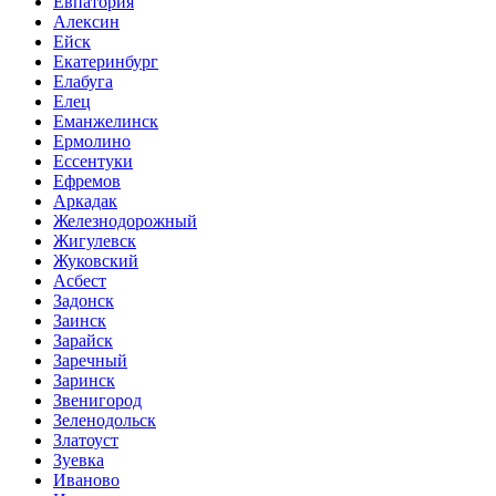
Евпатория
Алексин
Ейск
Екатеринбург
Елабуга
Елец
Еманжелинск
Ермолино
Ессентуки
Ефремов
Аркадак
Железнодорожный
Жигулевск
Жуковский
Асбест
Задонск
Заинск
Зарайск
Заречный
Заринск
Звенигород
Зеленодольск
Златоуст
Зуевка
Иваново