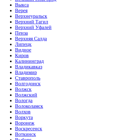
Выкса
Верея
Верхнеуральск
Верхний Тагил
Верхний Уфалей
Пенза
Верхняя Салда
Липецк
Видное
Киров
Калининград
Владикавказ
Владимир
Ставрополь
Волгодонск
Волжск
Волжский
Вологда
Волоколамск
Волхов
Воркута
Воронеж
Воскресенск
Воткинск
Выборг