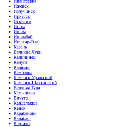
Ивантеевка
Ижевск
Излучинск
Иркутск
Искитим
Истра
Ишим
Ишимбай
Йошкар-Ола
Казань
Великие Луки
Калининец
Калуга
Калязин
Камбарка
Каменск-Уральский
Каменск-Шахтинский
Верхняя Тура
Камышлов
Вичуга
Кандалакша
Канск
Карабаново
Карабаш
Карталы