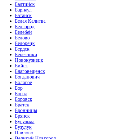
Балтийск
Барнаул
Батайск
Белая Калитва
Белгород
Белебей
Белово
Белорецк
Бердск
Березники
Новокузнецк
Бийск
Благовещенск
Богданович
Бологое
Бор
Борзя
Боровск
Братск
Бронницы
Брянск
Бугульма
Бузулук
Павлово
Великий Новгород