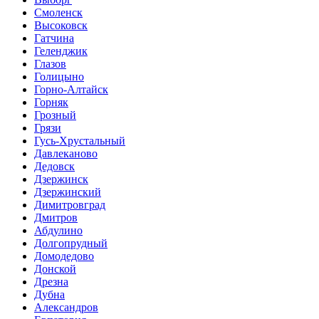
Смоленск
Высоковск
Гатчина
Геленджик
Глазов
Голицыно
Горно-Алтайск
Горняк
Грозный
Грязи
Гусь-Хрустальный
Давлеканово
Дедовск
Дзержинск
Дзержинский
Димитровград
Дмитров
Абдулино
Долгопрудный
Домодедово
Донской
Дрезна
Дубна
Александров