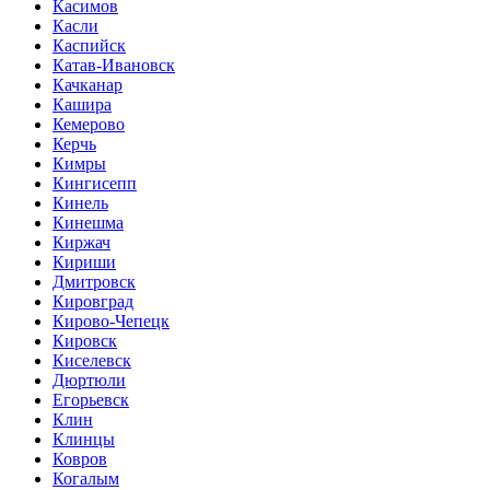
Касимов
Касли
Каспийск
Катав-Ивановск
Качканар
Кашира
Кемерово
Керчь
Кимры
Кингисепп
Кинель
Кинешма
Киржач
Кириши
Дмитровск
Кировград
Кирово-Чепецк
Кировск
Киселевск
Дюртюли
Егорьевск
Клин
Клинцы
Ковров
Когалым