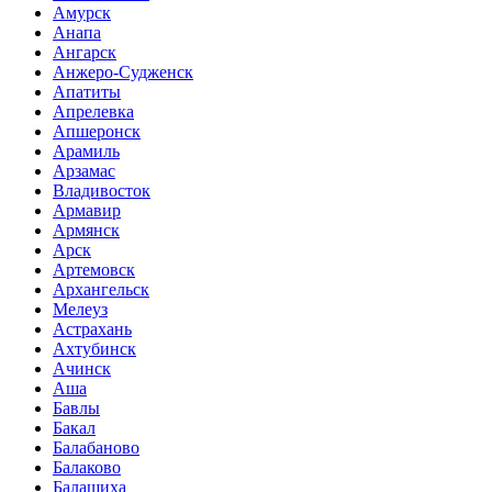
Амурск
Анапа
Ангарск
Анжеро-Судженск
Апатиты
Апрелевка
Апшеронск
Арамиль
Арзамас
Владивосток
Армавир
Армянск
Арск
Артемовск
Архангельск
Мелеуз
Астрахань
Ахтубинск
Ачинск
Аша
Бавлы
Бакал
Балабаново
Балаково
Балашиха