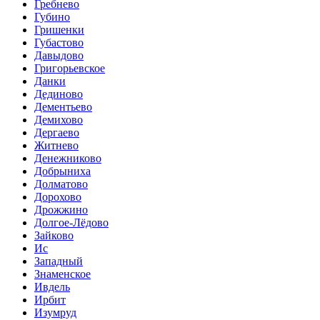
Гребнево
Губино
Гришенки
Губастово
Давыдово
Григорьевское
Данки
Дединово
Дементьево
Демихово
Дергаево
Житнево
Денежниково
Добрыниха
Долматово
Дорохово
Дрожжино
Долгое-Лёдово
Зайково
Ис
Западный
Знаменское
Ивдель
Ирбит
Изумруд