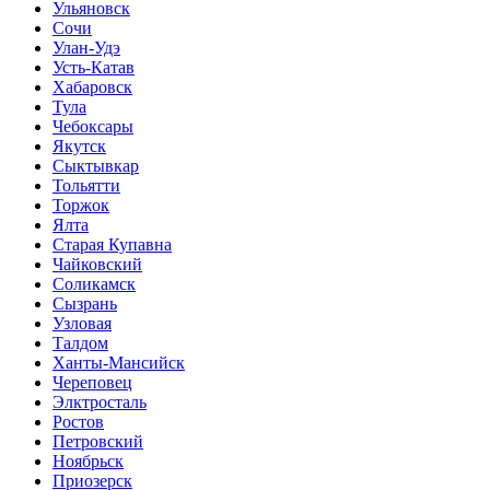
Ульяновск
Сочи
Улан-Удэ
Усть-Катав
Хабаровск
Тула
Чебоксары
Якутск
Сыктывкар
Тольятти
Торжок
Ялта
Старая Купавна
Чайковский
Соликамск
Сызрань
Узловая
Талдом
Ханты-Мансийск
Череповец
Элктросталь
Ростов
Петровский
Ноябрьск
Приозерск