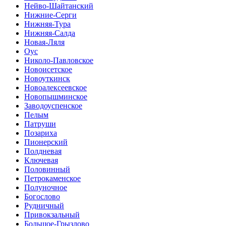
Нейво-Шайтанский
Нижние-Серги
Нижняя-Тура
Нижняя-Салда
Новая-Ляля
Оус
Николо-Павловское
Новоисетское
Новоуткинск
Новоалексеевское
Новопышминское
Заводоуспенское
Пелым
Патруши
Позариха
Пионерский
Полдневая
Ключевая
Половинный
Петрокаменское
Полуночное
Богослово
Рудничный
Привокзальный
Большое-Грызлово