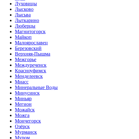
Луховицы
Лысково
Лысьва
Лыткарино
Люберцы
Магнитогорск
Майкоп
Малоярославец
Березовский
Верхняя-Пышма
Межгорье
Междуреченск
Красноуфимск
Менделеевск
Миасс
Минеральные Воды
Минусинск
Миньяр
Мегион
Можайск
Можга
Мончегорск
Озёрск
Мурманск
Муром