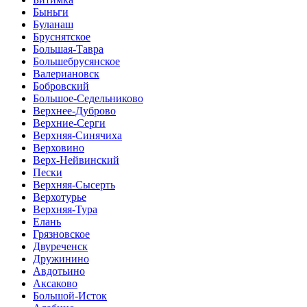
Быньги
Буланаш
Бруснятское
Большая-Тавра
Большебрусянское
Валериановск
Бобровский
Большое-Седельниково
Верхнее-Дуброво
Верхние-Серги
Верхняя-Синячиха
Верховино
Верх-Нейвинский
Пески
Верхняя-Сысерть
Верхотурье
Верхняя-Тура
Елань
Грязновское
Двуреченск
Дружинино
Авдотьино
Аксаково
Большой-Исток