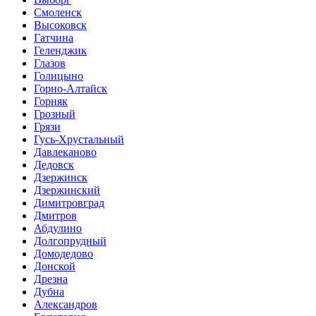
Смоленск
Высоковск
Гатчина
Геленджик
Глазов
Голицыно
Горно-Алтайск
Горняк
Грозный
Грязи
Гусь-Хрустальный
Давлеканово
Дедовск
Дзержинск
Дзержинский
Димитровград
Дмитров
Абдулино
Долгопрудный
Домодедово
Донской
Дрезна
Дубна
Александров