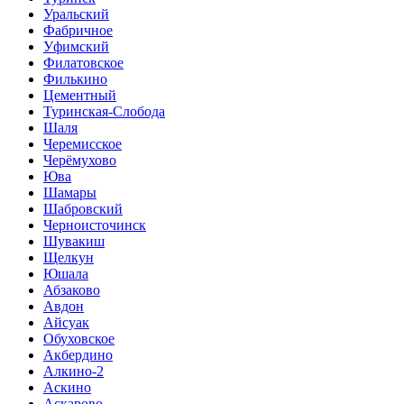
Уральский
Фабричное
Уфимский
Филатовское
Филькино
Цементный
Туринская-Слобода
Шаля
Черемисское
Черёмухово
Юва
Шамары
Шабровский
Черноисточинск
Шувакиш
Щелкун
Юшала
Абзаково
Авдон
Айсуак
Обуховское
Акбердино
Алкино-2
Аскино
Аскарово