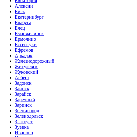
Евпатория
Алексин
Ейск
Екатеринбург
Елабуга
Елец
Еманжелинск
Ермолино
Ессентуки
Ефремов
Аркадак
Железнодорожный
Жигулевск
Жуковский
Асбест
Задонск
Заинск
Зарайск
Заречный
Заринск
Звенигород
Зеленодольск
Златоуст
Зуевка
Иваново