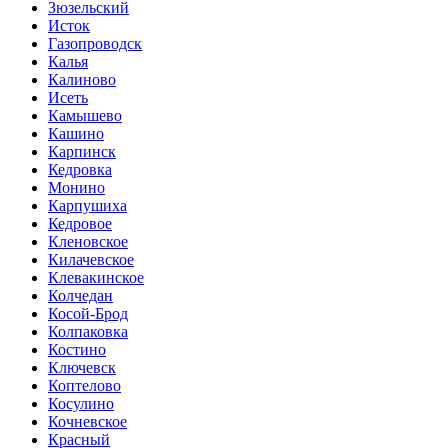
Зюзельский
Исток
Газопроводск
Калья
Калиново
Исеть
Камышево
Кашино
Карпинск
Кедровка
Монино
Карпушиха
Кедровое
Кленовское
Килачевское
Клевакинское
Колчедан
Косой-Брод
Колпаковка
Костино
Ключевск
Коптелово
Косулино
Кочневское
Красный