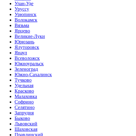
Улан-Уде
Уруссу
Урюпинск
Волокамск
Вязьма
Ярцево
Великие-Луки
Юрюзань
Ялуторовск
Янаул
Всеволожск
Южноуральск
Зеленоград
Южно-Сахалинск
Тучково
Удельная
Красково
Малаховка
Софрино
Селятино
Запрудня
Быково
Львовский
Шаховская
Правдинский