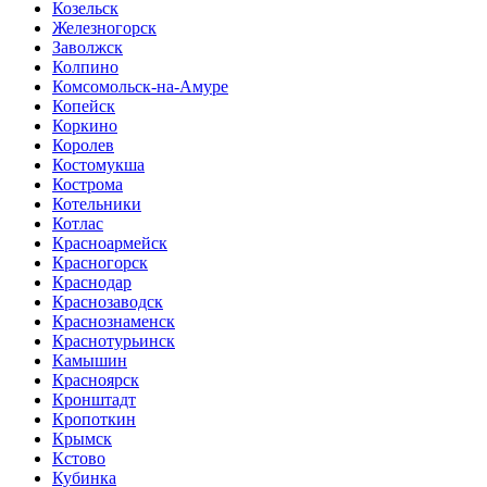
Козельск
Железногорск
Заволжск
Колпино
Комсомольск-на-Амуре
Копейск
Коркино
Королев
Костомукша
Кострома
Котельники
Котлас
Красноармейск
Красногорск
Краснодар
Краснозаводск
Краснознаменск
Краснотурьинск
Камышин
Красноярск
Кронштадт
Кропоткин
Крымск
Кстово
Кубинка