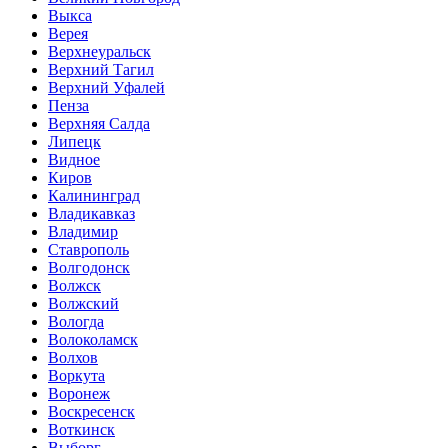
Выкса
Верея
Верхнеуральск
Верхний Тагил
Верхний Уфалей
Пенза
Верхняя Салда
Липецк
Видное
Киров
Калининград
Владикавказ
Владимир
Ставрополь
Волгодонск
Волжск
Волжский
Вологда
Волоколамск
Волхов
Воркута
Воронеж
Воскресенск
Воткинск
Выборг