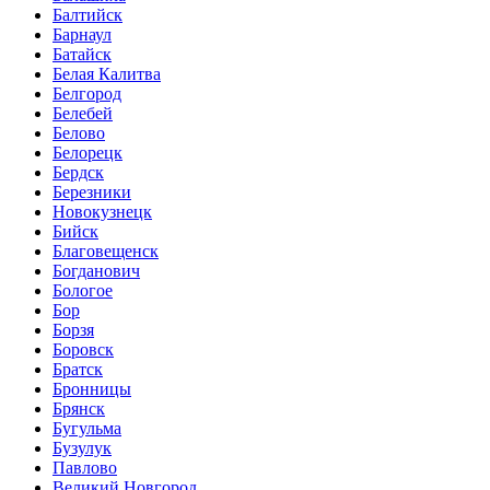
Балтийск
Барнаул
Батайск
Белая Калитва
Белгород
Белебей
Белово
Белорецк
Бердск
Березники
Новокузнецк
Бийск
Благовещенск
Богданович
Бологое
Бор
Борзя
Боровск
Братск
Бронницы
Брянск
Бугульма
Бузулук
Павлово
Великий Новгород