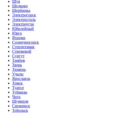
Шуя
Щелково
Щербинка
Электрогорск
Электросталь
Электроугли
Юбилейный
Юрга
Яхрома
Солнечногорск
Стерлитамак
Стрежевой
Сургут
Тамбов
Тверь
Тюмень
Учалы
Ярославль
Томск
Туапсе
Туймазы
Чита
Шумерля
Снежинск
Тобольск