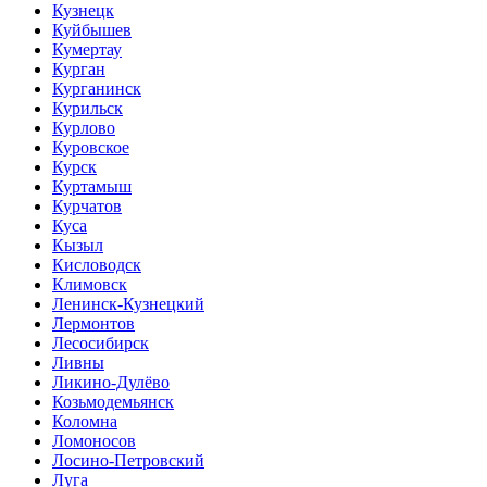
Кузнецк
Куйбышев
Кумертау
Курган
Курганинск
Курильск
Курлово
Куровское
Курск
Куртамыш
Курчатов
Куса
Кызыл
Кисловодск
Климовск
Ленинск-Кузнецкий
Лермонтов
Лесосибирск
Ливны
Ликино-Дулёво
Козьмодемьянск
Коломна
Ломоносов
Лосино-Петровский
Луга