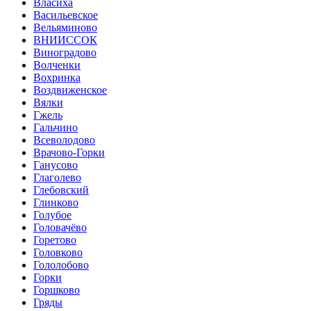
Власиха
Васильевское
Вельяминово
ВНИИССОК
Виноградово
Волченки
Вохринка
Воздвиженское
Вялки
Гжель
Гальчино
Всеволодово
Врачово-Горки
Ганусово
Глаголево
Глебовский
Глинково
Голубое
Головачёво
Горетово
Головково
Гололобово
Горки
Горшково
Гряды