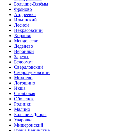
Большие-Вязёмы
Фряново
Андреевка
Ильинский
Лесной
Некрасовский
Хорлово
Менделеево
Деденево
Вербилки
Заречье
Белоомут
Свердловский
Скоропусковский
Михнево
Лотошино
Икша
Столбовая
Оболенск
Родники
Малино
Большие-Дворы
Уваровка
Мишеронский
Горки-Ленинские