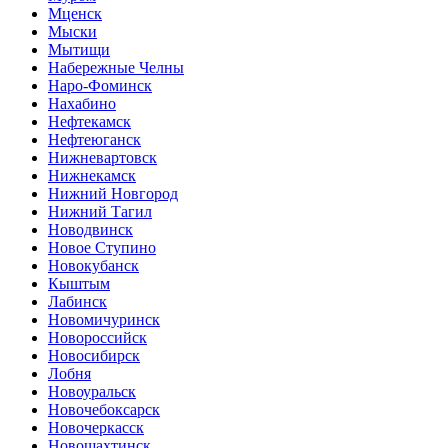
Мценск
Мыски
Мытищи
Набережные Челны
Наро-Фоминск
Нахабино
Нефтекамск
Нефтеюганск
Нижневартовск
Нижнекамск
Нижний Новгород
Нижний Тагил
Новодвинск
Новое Ступино
Новокубанск
Кыштым
Лабинск
Новомичуринск
Новороссийск
Новосибирск
Лобня
Новоуральск
Новочебоксарск
Новочеркасск
Новошахтинск