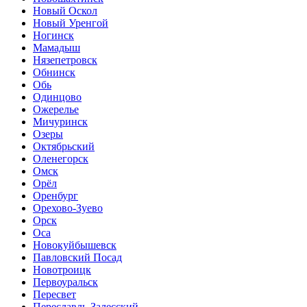
Новый Оскол
Новый Уренгой
Ногинск
Мамадыш
Нязепетровск
Обнинск
Обь
Одинцово
Ожерелье
Мичуринск
Озеры
Октябрьский
Оленегорск
Омск
Орёл
Оренбург
Орехово-Зуево
Орск
Оса
Новокуйбышевск
Павловский Посад
Новотроицк
Первоуральск
Пересвет
Переславль-Залесский