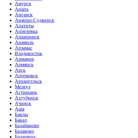
Амурск
Анапа
Ангарск
Анжеро-Судженск
Апатиты
Апрелевка
Апшеронск
Арамиль
Арзамас
Владивосток
Армавир
Армянск
Арск
Артемовск
Архангельск
Мелеуз
Астрахань
Ахтубинск
Ачинск
Аша
Бавлы
Бакал
Балабаново
Балаково
Балашиха