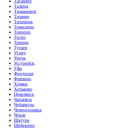
Таганрог
Талица
Тимашевск
Тихвин
Тихорецк
Томилино
Торопец
Тосно
Троицк
Тутаев
Углич
Унеча
Уссурийск
Уфа
Феодосия
Фрязино
Химки
Хотьково
Цимлянск
Чапаевск
Чебаркуль
Черноголовка
Чехов
Шатура
Шебекино