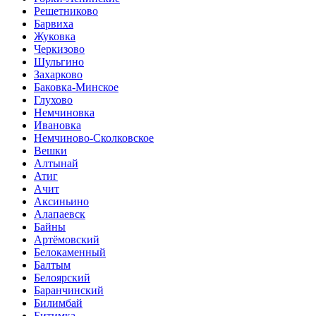
Решетниково
Барвиха
Жуковка
Черкизово
Шульгино
Захарково
Баковка-Минское
Глухово
Немчиновка
Ивановка
Немчиново-Сколковское
Вешки
Алтынай
Атиг
Ачит
Аксиньино
Алапаевск
Байны
Артёмовский
Белокаменный
Балтым
Белоярский
Баранчинский
Билимбай
Битимка