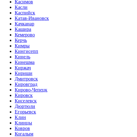
Касимов
Касли
Каспийск
Катав-Ивановск
Качканар
Кашира
Кемерово
Керчь
Кимры
Кингисепп
Кинель
Кинешма
Киржач
Кириши
Дмитровск
Кировград
Кирово-Чепецк
Кировск
Киселевск
Дюртюли
Егорьевск
Клин
Клинцы
Ковров
Когалым