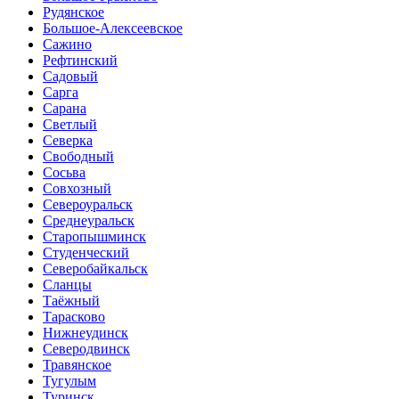
Рудянское
Большое-Алексеевское
Сажино
Рефтинский
Садовый
Сарга
Сарана
Светлый
Северка
Свободный
Сосьва
Совхозный
Североуральск
Среднеуральск
Старопышминск
Студенческий
Северобайкальск
Сланцы
Таёжный
Тарасково
Нижнеудинск
Северодвинск
Травянское
Тугулым
Туринск