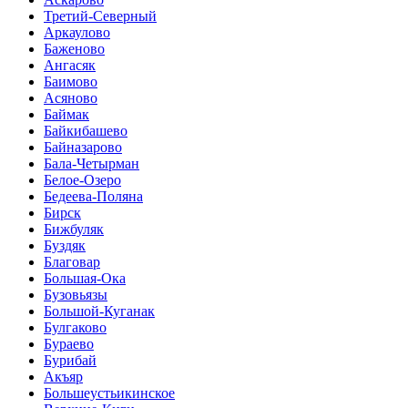
Третий-Северный
Аркаулово
Баженово
Ангасяк
Баимово
Асяново
Баймак
Байкибашево
Байназарово
Бала-Четырман
Белое-Озеро
Бедеева-Поляна
Бирск
Бижбуляк
Буздяк
Благовар
Большая-Ока
Бузовьязы
Большой-Куганак
Булгаково
Бураево
Бурибай
Акъяр
Большеустьикинское