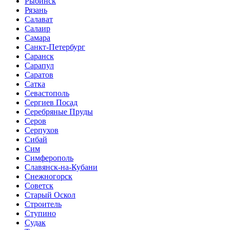
Рыбинск
Рязань
Салават
Салаир
Самара
Санкт-Петербург
Саранск
Сарапул
Саратов
Сатка
Севастополь
Сергиев Посад
Серебряные Пруды
Серов
Серпухов
Сибай
Сим
Симферополь
Славянск-на-Кубани
Снежногорск
Советск
Старый Оскол
Строитель
Ступино
Судак