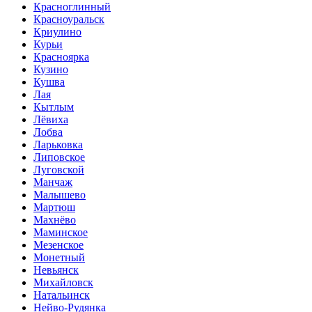
Красноглинный
Красноуральск
Криулино
Курьи
Красноярка
Кузино
Кушва
Лая
Кытлым
Лёвиха
Лобва
Ларьковка
Липовское
Луговской
Манчаж
Малышево
Мартюш
Махнёво
Маминское
Мезенское
Монетный
Невьянск
Михайловск
Натальинск
Нейво-Рудянка