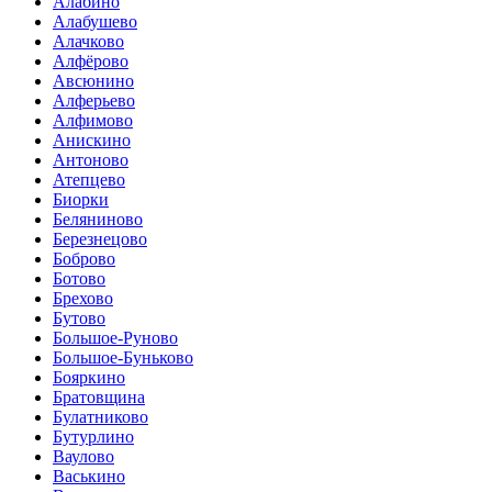
Алабино
Алабушево
Алачково
Алфёрово
Авсюнино
Алферьево
Алфимово
Анискино
Антоново
Атепцево
Биорки
Беляниново
Березнецово
Боброво
Ботово
Брехово
Бутово
Большое-Руново
Большое-Буньково
Бояркино
Братовщина
Булатниково
Бутурлино
Ваулово
Васькино