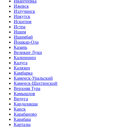
Ивантеевка
Ижевск
Излучинск
Иркутск
Искитим
Истра
Ишим
Ишимбай
Йошкар-Ола
Казань
Великие Луки
Калининец
Калуга
Калязин
Камбарка
Каменск-Уральский
Каменск-Шахтинский
Верхняя Тура
Камышлов
Вичуга
Кандалакша
Канск
Карабаново
Карабаш
Карталы