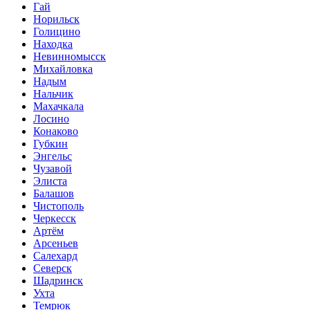
Гай
Норильск
Голицино
Находка
Невинномысск
Михайловка
Надым
Нальчик
Махачкала
Лосино
Конаково
Губкин
Энгельс
Чузавой
Элиста
Балашов
Чистополь
Черкесск
Артём
Арсеньев
Салехард
Северск
Шадринск
Ухта
Темрюк