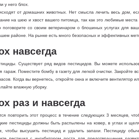
и у него блох.
сходят от домашних животных. Нет смысла лечить весь дом, ес
ание на шею и хвост вашего питомца, так как это любимые места
о поговорите со своим ветеринаром о блошиных услугах для ва
 вашем районе. На рынке есть много безопасных и эффективных мет
ох навсегда
стициды. Существует ряд видов пестицидов. Вы можете использ
гараж. Поместите бомбу в газету для легкой очистки. Закройте в
часов. Когда вы вернетесь, откройте окна и включите вентилятор 
елайте влажную уборку.
ох раз и навсегда
тся повторить этот процесс в течение следующих 3 месяцев, что
дкие пестициды должны быть распылены на ковер, в углах и щеля
м, чтобы высушить пестицид и удалить запахи. Пестициду обыч
щите пестицид с ингибитором роста для предотвращения развит