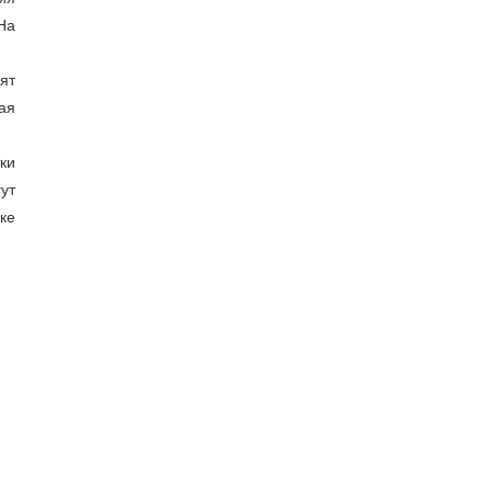
На
ят
ая
ки
ут
ке