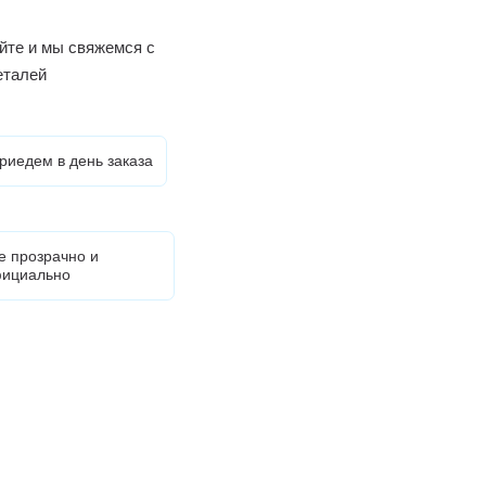
йте и мы свяжемся с
еталей
риедем в день заказа
е прозрачно и
ициально