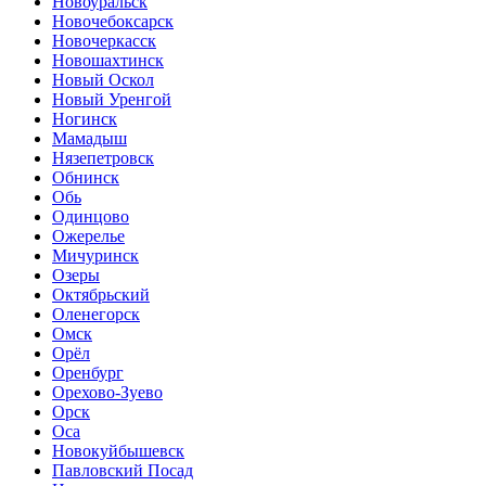
Новоуральск
Новочебоксарск
Новочеркасск
Новошахтинск
Новый Оскол
Новый Уренгой
Ногинск
Мамадыш
Нязепетровск
Обнинск
Обь
Одинцово
Ожерелье
Мичуринск
Озеры
Октябрьский
Оленегорск
Омск
Орёл
Оренбург
Орехово-Зуево
Орск
Оса
Новокуйбышевск
Павловский Посад