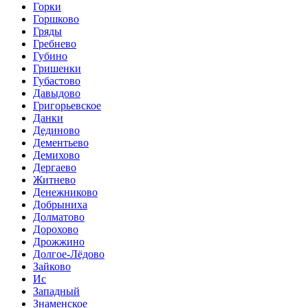
Горки
Горшково
Гряды
Гребнево
Губино
Гришенки
Губастово
Давыдово
Григорьевское
Данки
Дединово
Дементьево
Демихово
Дергаево
Житнево
Денежниково
Добрыниха
Долматово
Дорохово
Дрожжино
Долгое-Лёдово
Зайково
Ис
Западный
Знаменское