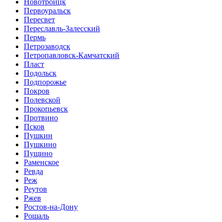
Новотроицк
Первоуральск
Пересвет
Переславль-Залесский
Пермь
Петрозаводск
Петропавловск-Камчатский
Пласт
Подольск
Подпорожье
Покров
Полевской
Прокопьевск
Протвино
Псков
Пушкин
Пушкино
Пущино
Раменское
Ревда
Реж
Реутов
Ржев
Ростов-на-Дону
Рошаль