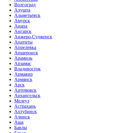
Волгоград
Алушта
Альметьевск
Амурск
Анапа
Ангарск
Анжеро-Судженск
Апатиты
Апрелевка
Апшеронск
Арамиль
Арзамас
Владивосток
Армавир
Армянск
Арск
Артемовск
Архангельск
Мелеуз
Астрахань
Ахтубинск
Ачинск
Аша
Бавлы
Бакал