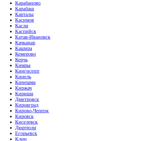
Карабаново
Карабаш
Карталы
Касимов
Касли
Каспийск
Катав-Ивановск
Качканар
Кашира
Кемерово
Керчь
Кимры
Кингисепп
Кинель
Кинешма
Киржач
Кириши
Дмитровск
Кировград
Кирово-Чепецк
Кировск
Киселевск
Дюртюли
Егорьевск
Клин