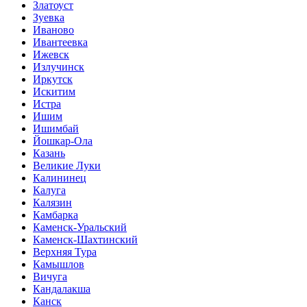
Златоуст
Зуевка
Иваново
Ивантеевка
Ижевск
Излучинск
Иркутск
Искитим
Истра
Ишим
Ишимбай
Йошкар-Ола
Казань
Великие Луки
Калининец
Калуга
Калязин
Камбарка
Каменск-Уральский
Каменск-Шахтинский
Верхняя Тура
Камышлов
Вичуга
Кандалакша
Канск