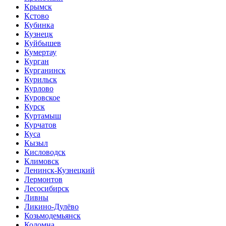
Крымск
Кстово
Кубинка
Кузнецк
Куйбышев
Кумертау
Курган
Курганинск
Курильск
Курлово
Куровское
Курск
Куртамыш
Курчатов
Куса
Кызыл
Кисловодск
Климовск
Ленинск-Кузнецкий
Лермонтов
Лесосибирск
Ливны
Ликино-Дулёво
Козьмодемьянск
Коломна