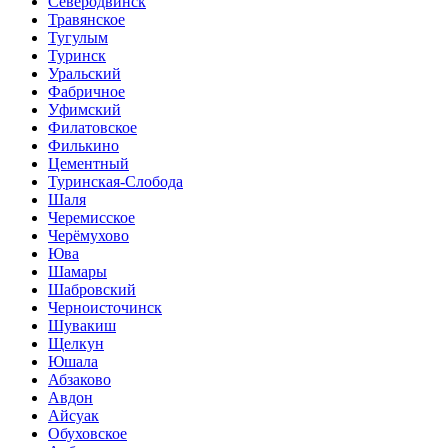
Северодвинск
Травянское
Тугулым
Туринск
Уральский
Фабричное
Уфимский
Филатовское
Филькино
Цементный
Туринская-Слобода
Шаля
Черемисское
Черёмухово
Юва
Шамары
Шабровский
Черноисточинск
Шувакиш
Щелкун
Юшала
Абзаково
Авдон
Айсуак
Обуховское