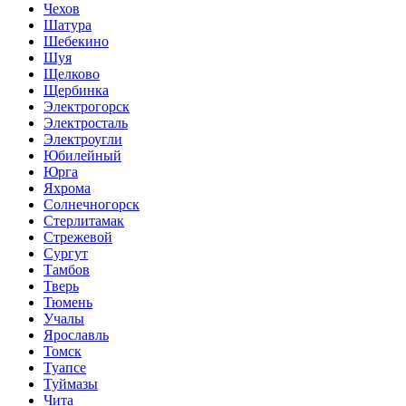
Чехов
Шатура
Шебекино
Шуя
Щелково
Щербинка
Электрогорск
Электросталь
Электроугли
Юбилейный
Юрга
Яхрома
Солнечногорск
Стерлитамак
Стрежевой
Сургут
Тамбов
Тверь
Тюмень
Учалы
Ярославль
Томск
Туапсе
Туймазы
Чита