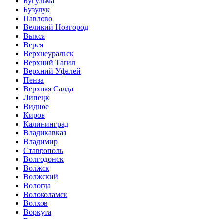
Бугульма
Бузулук
Павлово
Великий Новгород
Выкса
Верея
Верхнеуральск
Верхний Тагил
Верхний Уфалей
Пенза
Верхняя Салда
Липецк
Видное
Киров
Калининград
Владикавказ
Владимир
Ставрополь
Волгодонск
Волжск
Волжский
Вологда
Волоколамск
Волхов
Воркута