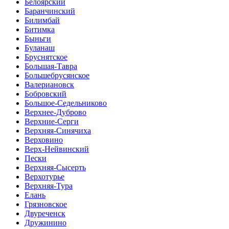
Белоярский
Баранчинский
Билимбай
Битимка
Быньги
Буланаш
Бруснятское
Большая-Тавра
Большебрусянское
Валериановск
Бобровский
Большое-Седельниково
Верхнее-Дуброво
Верхние-Серги
Верхняя-Синячиха
Верховино
Верх-Нейвинский
Пески
Верхняя-Сысерть
Верхотурье
Верхняя-Тура
Елань
Грязновское
Двуреченск
Дружинино