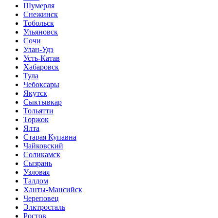
Шумерля
Снежинск
Тобольск
Ульяновск
Сочи
Улан-Удэ
Усть-Катав
Хабаровск
Тула
Чебоксары
Якутск
Сыктывкар
Тольятти
Торжок
Ялта
Старая Купавна
Чайковский
Соликамск
Сызрань
Узловая
Талдом
Ханты-Мансийск
Череповец
Элктросталь
Ростов