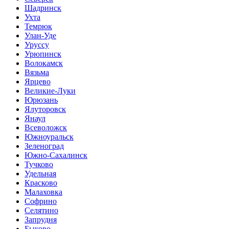
Шадринск
Ухта
Темрюк
Улан-Уде
Уруссу
Урюпинск
Волокамск
Вязьма
Ярцево
Великие-Луки
Юрюзань
Ялуторовск
Янаул
Всеволожск
Южноуральск
Зеленоград
Южно-Сахалинск
Тучково
Удельная
Красково
Малаховка
Софрино
Селятино
Запрудня
Быково