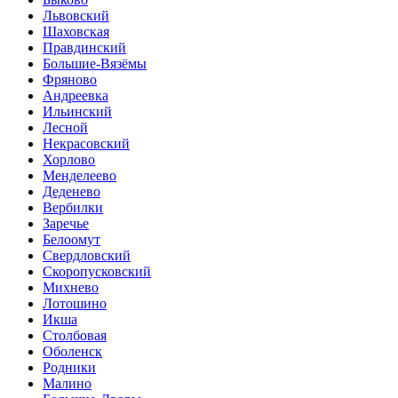
Львовский
Шаховская
Правдинский
Большие-Вязёмы
Фряново
Андреевка
Ильинский
Лесной
Некрасовский
Хорлово
Менделеево
Деденево
Вербилки
Заречье
Белоомут
Свердловский
Скоропусковский
Михнево
Лотошино
Икша
Столбовая
Оболенск
Родники
Малино