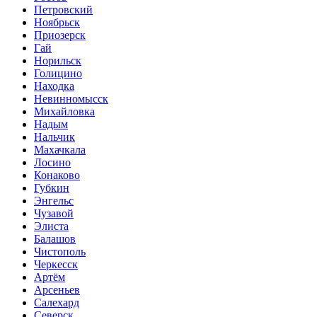
Петровский
Ноябрьск
Приозерск
Гай
Норильск
Голицино
Находка
Невинномысск
Михайловка
Надым
Нальчик
Махачкала
Лосино
Конаково
Губкин
Энгельс
Чузавой
Элиста
Балашов
Чистополь
Черкесск
Артём
Арсеньев
Салехард
Северск