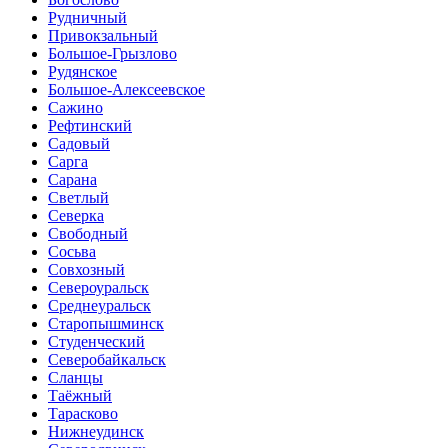
Рудничный
Привокзальный
Большое-Грызлово
Рудянское
Большое-Алексеевское
Сажино
Рефтинский
Садовый
Сарга
Сарана
Светлый
Северка
Свободный
Сосьва
Совхозный
Североуральск
Среднеуральск
Старопышминск
Студенческий
Северобайкальск
Сланцы
Таёжный
Тарасково
Нижнеудинск