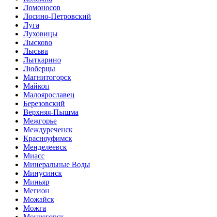
Ломоносов
Лосино-Петровский
Луга
Луховицы
Лысково
Лысьва
Лыткарино
Люберцы
Магнитогорск
Майкоп
Малоярославец
Березовский
Верхняя-Пышма
Межгорье
Междуреченск
Красноуфимск
Менделеевск
Миасс
Минеральные Воды
Минусинск
Миньяр
Мегион
Можайск
Можга
Мончегорск