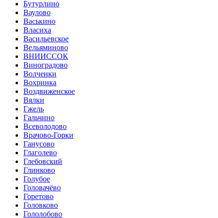
Бутурлино
Ваулово
Васькино
Власиха
Васильевское
Вельяминово
ВНИИССОК
Виноградово
Волченки
Вохринка
Воздвиженское
Вялки
Гжель
Гальчино
Всеволодово
Врачово-Горки
Ганусово
Глаголево
Глебовский
Глинково
Голубое
Головачёво
Горетово
Головково
Гололобово