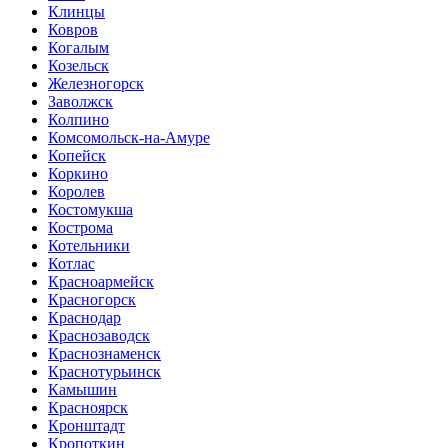
Клинцы
Ковров
Когалым
Козельск
Железногорск
Заволжск
Колпино
Комсомольск-на-Амуре
Копейск
Коркино
Королев
Костомукша
Кострома
Котельники
Котлас
Красноармейск
Красногорск
Краснодар
Краснозаводск
Краснознаменск
Краснотурьинск
Камышин
Красноярск
Кронштадт
Кропоткин