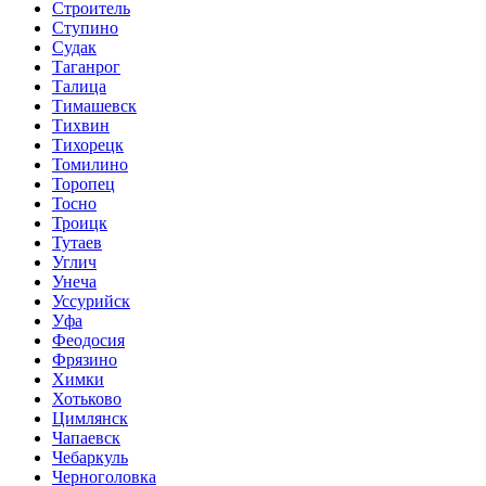
Строитель
Ступино
Судак
Таганрог
Талица
Тимашевск
Тихвин
Тихорецк
Томилино
Торопец
Тосно
Троицк
Тутаев
Углич
Унеча
Уссурийск
Уфа
Феодосия
Фрязино
Химки
Хотьково
Цимлянск
Чапаевск
Чебаркуль
Черноголовка