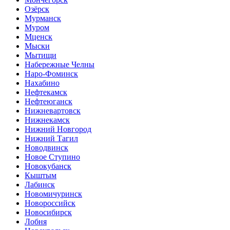
Озёрск
Мурманск
Муром
Мценск
Мыски
Мытищи
Набережные Челны
Наро-Фоминск
Нахабино
Нефтекамск
Нефтеюганск
Нижневартовск
Нижнекамск
Нижний Новгород
Нижний Тагил
Новодвинск
Новое Ступино
Новокубанск
Кыштым
Лабинск
Новомичуринск
Новороссийск
Новосибирск
Лобня