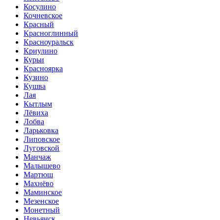
Косулино
Кочневское
Красный
Красноглинный
Красноуральск
Криулино
Курьи
Красноярка
Кузино
Кушва
Лая
Кытлым
Лёвиха
Лобва
Ларьковка
Липовское
Луговской
Манчаж
Малышево
Мартюш
Махнёво
Маминское
Мезенское
Монетный
Невьянск