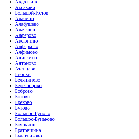
Авдотьино
Аксаково
Большой-Исток
Алабино
Алабушево
Алачково
Алфёрово
Авсюнино
Алферьево
Алфимово
Анискино
Антоново
Атепцево
Биорки
Беляниново
Березнецово
Боброво
Ботово
Брехово
Бутово
Большое-Руново
Большое-Буньково
Бояркино
Братовщина
Булатниково