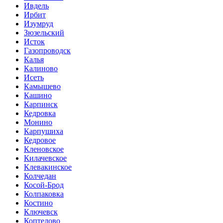
Ивдель
Ирбит
Изумруд
Зюзельский
Исток
Газопроводск
Калья
Калиново
Исеть
Камышево
Кашино
Карпинск
Кедровка
Монино
Карпушиха
Кедровое
Кленовское
Килачевское
Клевакинское
Колчедан
Косой-Брод
Колпаковка
Костино
Ключевск
Коптелово