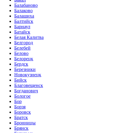
Балабаново
Балаково
Балашиха
Балтийск
Барнаул
Батайск
Белая Калитва
Белгород
Белебей
Белово
Белорецк
Бердск
Березники
Новокузнецк
Бийск
Благовещенск
Богданович
Бологое
Бор
Борзя
Боровск
Братск
Бронницы
Брянск