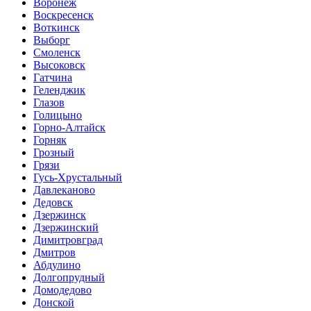
Воронеж
Воскресенск
Воткинск
Выборг
Смоленск
Высоковск
Гатчина
Геленджик
Глазов
Голицыно
Горно-Алтайск
Горняк
Грозный
Грязи
Гусь-Хрустальный
Давлеканово
Дедовск
Дзержинск
Дзержинский
Димитровград
Дмитров
Абдулино
Долгопрудный
Домодедово
Донской