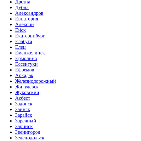
Дрезна
Дубна
Александров
Евпатория
Алексин
Ейск
Екатеринбург
Елабуга
Елец
Еманжелинск
Ермолино
Ессентуки
Ефремов
Аркадак
Железнодорожный
Жигулевск
Жуковский
Асбест
Задонск
Заинск
Зарайск
Заречный
Заринск
Звенигород
Зеленодольск