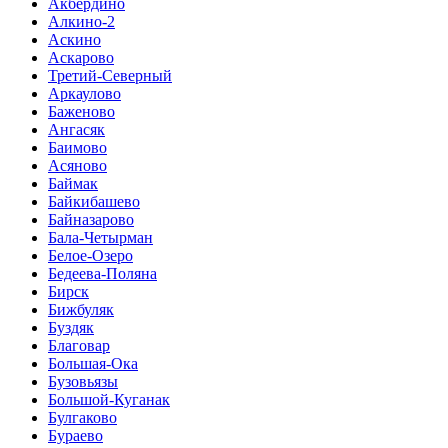
Акбердино
Алкино-2
Аскино
Аскарово
Третий-Северный
Аркаулово
Баженово
Ангасяк
Баимово
Асяново
Баймак
Байкибашево
Байназарово
Бала-Четырман
Белое-Озеро
Бедеева-Поляна
Бирск
Бижбуляк
Буздяк
Благовар
Большая-Ока
Бузовьязы
Большой-Куганак
Булгаково
Бураево