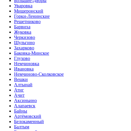
Большие-Дворы
Уваровка
Мишеронский
Горки-Ленинские
Решетниково
Барвиха
Жуковка
Черкизово
Шульгино
Захарково
Баковка-Минское
Глухово
Немчиновка
Ивановка
Немчиново-Сколковское
Вешки
Алтынай
Атиг
Ачит
Аксиньино
Алапаевск
Байны
Артёмовский
Белокаменный
Балтым