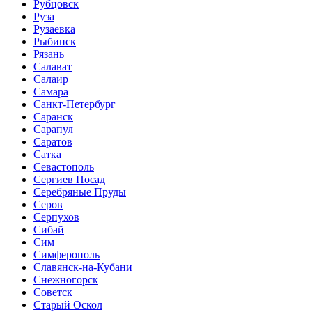
Рубцовск
Руза
Рузаевка
Рыбинск
Рязань
Салават
Салаир
Самара
Санкт-Петербург
Саранск
Сарапул
Саратов
Сатка
Севастополь
Сергиев Посад
Серебряные Пруды
Серов
Серпухов
Сибай
Сим
Симферополь
Славянск-на-Кубани
Снежногорск
Советск
Старый Оскол