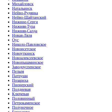
Михайловск
Натальинск
Нейво-Рудянка
Нейво-Шайтанский
Нижние-Серги
Нижняя-Тура
Нижняя-Салда
Новая-Ляля
Оус
Николо-Павловское
Новоисетское
Новоуткинск
Новоалексеевское
Новопышминское
Заводоуспенское
Пелым
Патруши
Позариха
Пионерский
Полдневая
Ключевая
Половинный
Петрокаменское
Полуночное
Богослово