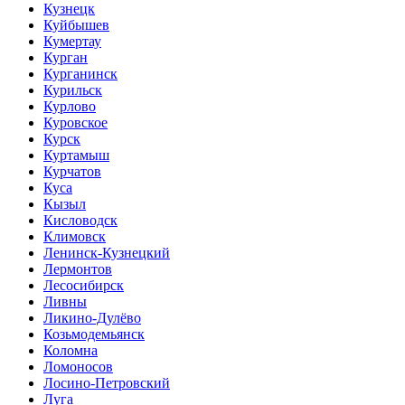
Кузнецк
Куйбышев
Кумертау
Курган
Курганинск
Курильск
Курлово
Куровское
Курск
Куртамыш
Курчатов
Куса
Кызыл
Кисловодск
Климовск
Ленинск-Кузнецкий
Лермонтов
Лесосибирск
Ливны
Ликино-Дулёво
Козьмодемьянск
Коломна
Ломоносов
Лосино-Петровский
Луга