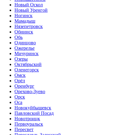
Новый Оскол
Новый Уренгой
Ногинск
Мамадыш
Нязепетровск
Обнинск
Обь
Одинцово
Ожерелье
Мичуринск
Озеры
Октябрьский
Оленегорск
Омск
Орёл
Оренбург
Орехово-Зуево
Орск
Оса
Новокуйбышевск
Павловский Посад
Новотроицк
Первоуральск
Пересвет
Переславль-Залесский