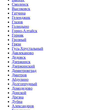
Смоленск
Высоковск
Гатчина
Геленджик
Глазов
Голицыно
Горно-Алтайск
Горняк
Грозный
Грязи
Гусь-Хрустальный
Давлеканово
Дедовск
Дзержинск
Дзержинский
Димитровград
Дмитров
Абдулино
Долгопрудный
Домодедово
Донской
Дрезна
Дубна
Александров