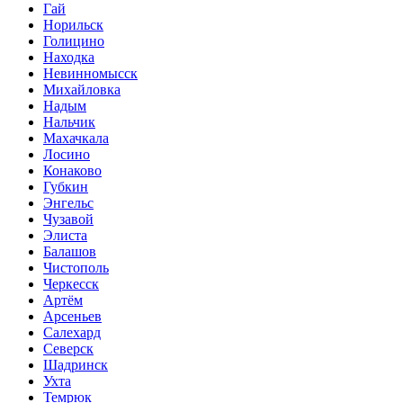
Гай
Норильск
Голицино
Находка
Невинномысск
Михайловка
Надым
Нальчик
Махачкала
Лосино
Конаково
Губкин
Энгельс
Чузавой
Элиста
Балашов
Чистополь
Черкесск
Артём
Арсеньев
Салехард
Северск
Шадринск
Ухта
Темрюк