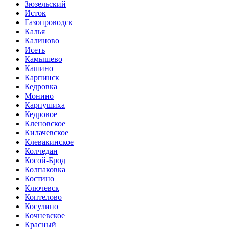
Зюзельский
Исток
Газопроводск
Калья
Калиново
Исеть
Камышево
Кашино
Карпинск
Кедровка
Монино
Карпушиха
Кедровое
Кленовское
Килачевское
Клевакинское
Колчедан
Косой-Брод
Колпаковка
Костино
Ключевск
Коптелово
Косулино
Кочневское
Красный