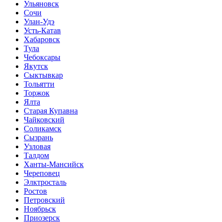
Ульяновск
Сочи
Улан-Удэ
Усть-Катав
Хабаровск
Тула
Чебоксары
Якутск
Сыктывкар
Тольятти
Торжок
Ялта
Старая Купавна
Чайковский
Соликамск
Сызрань
Узловая
Талдом
Ханты-Мансийск
Череповец
Элктросталь
Ростов
Петровский
Ноябрьск
Приозерск