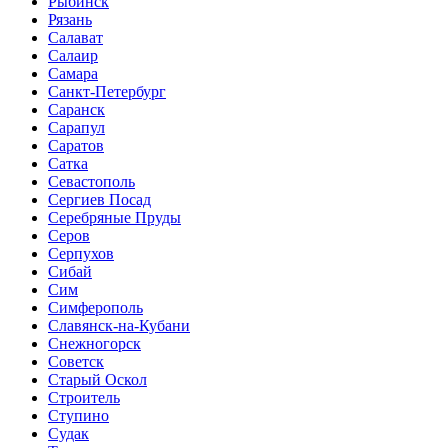
Рыбинск
Рязань
Салават
Салаир
Самара
Санкт-Петербург
Саранск
Сарапул
Саратов
Сатка
Севастополь
Сергиев Посад
Серебряные Пруды
Серов
Серпухов
Сибай
Сим
Симферополь
Славянск-на-Кубани
Снежногорск
Советск
Старый Оскол
Строитель
Ступино
Судак