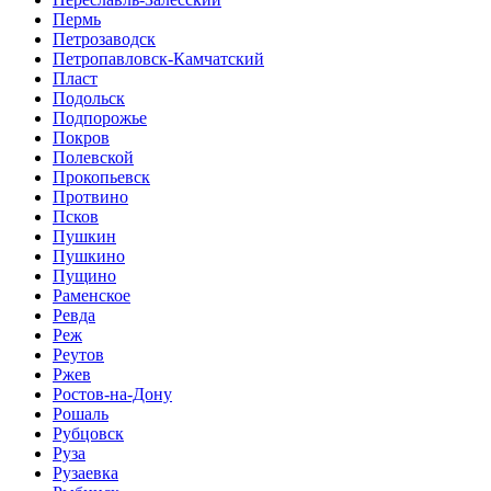
Пермь
Петрозаводск
Петропавловск-Камчатский
Пласт
Подольск
Подпорожье
Покров
Полевской
Прокопьевск
Протвино
Псков
Пушкин
Пушкино
Пущино
Раменское
Ревда
Реж
Реутов
Ржев
Ростов-на-Дону
Рошаль
Рубцовск
Руза
Рузаевка