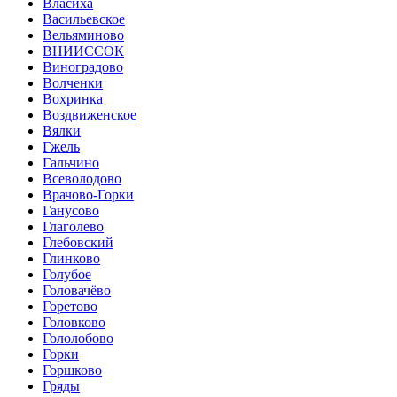
Власиха
Васильевское
Вельяминово
ВНИИССОК
Виноградово
Волченки
Вохринка
Воздвиженское
Вялки
Гжель
Гальчино
Всеволодово
Врачово-Горки
Ганусово
Глаголево
Глебовский
Глинково
Голубое
Головачёво
Горетово
Головково
Гололобово
Горки
Горшково
Гряды