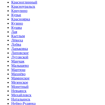
Красноглинный
Красноуральск
Криулино
Курьи
Красноярка
Кузино
Кушва
Лая
Кытлым
Лёвиха
Лобва
Ларьковка
Липовское
Луговской
Манчаж
Малышево
Мартюш
Махнёво
Маминское
Мезенское
Монетный
Невьянск
Михайловск
Натальинск
Нейво-Рудянка