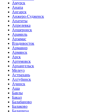
Амурск
Анапа
Ангарск
Анжеро-Судженск
Апатиты
Апрелевка
Апшеронск
Арамиль
Арзамас
Владивосток
Армавир
Армянск
Арск
Артемовск
Архангельск
Мелеуз
Астрахань
Ахтубинск
Ачинск
Аша
Бавлы
Бакал
Балабаново
Балаково
Балашиха