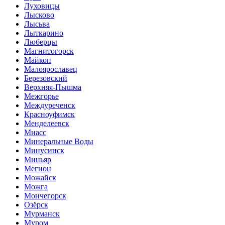
Луховицы
Лысково
Лысьва
Лыткарино
Люберцы
Магнитогорск
Майкоп
Малоярославец
Березовский
Верхняя-Пышма
Межгорье
Междуреченск
Красноуфимск
Менделеевск
Миасс
Минеральные Воды
Минусинск
Миньяр
Мегион
Можайск
Можга
Мончегорск
Озёрск
Мурманск
Муром