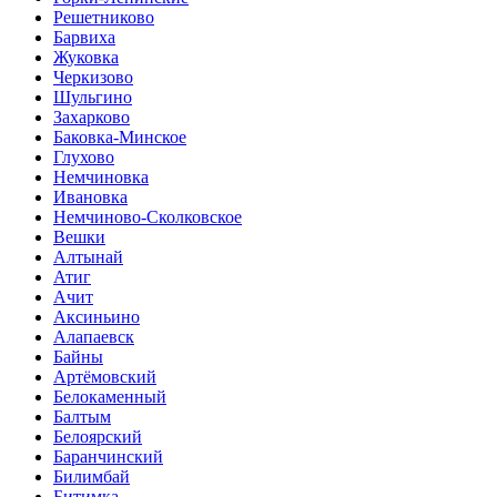
Решетниково
Барвиха
Жуковка
Черкизово
Шульгино
Захарково
Баковка-Минское
Глухово
Немчиновка
Ивановка
Немчиново-Сколковское
Вешки
Алтынай
Атиг
Ачит
Аксиньино
Алапаевск
Байны
Артёмовский
Белокаменный
Балтым
Белоярский
Баранчинский
Билимбай
Битимка