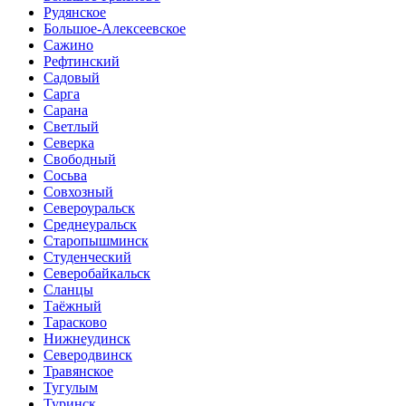
Рудянское
Большое-Алексеевское
Сажино
Рефтинский
Садовый
Сарга
Сарана
Светлый
Северка
Свободный
Сосьва
Совхозный
Североуральск
Среднеуральск
Старопышминск
Студенческий
Северобайкальск
Сланцы
Таёжный
Тарасково
Нижнеудинск
Северодвинск
Травянское
Тугулым
Туринск