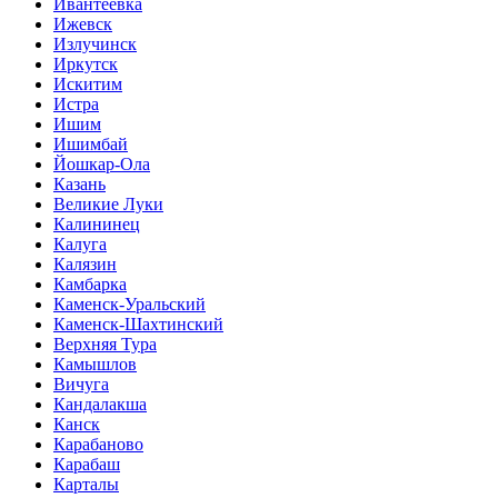
Ивантеевка
Ижевск
Излучинск
Иркутск
Искитим
Истра
Ишим
Ишимбай
Йошкар-Ола
Казань
Великие Луки
Калининец
Калуга
Калязин
Камбарка
Каменск-Уральский
Каменск-Шахтинский
Верхняя Тура
Камышлов
Вичуга
Кандалакша
Канск
Карабаново
Карабаш
Карталы