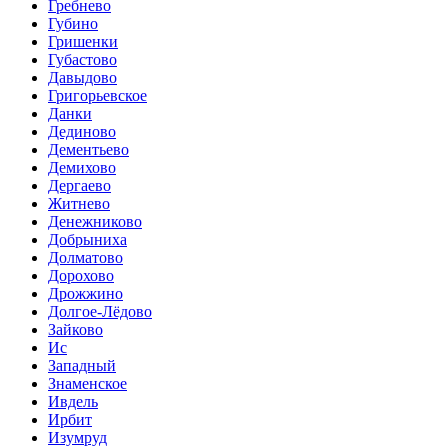
Гребнево
Губино
Гришенки
Губастово
Давыдово
Григорьевское
Данки
Дединово
Дементьево
Демихово
Дергаево
Житнево
Денежниково
Добрыниха
Долматово
Дорохово
Дрожжино
Долгое-Лёдово
Зайково
Ис
Западный
Знаменское
Ивдель
Ирбит
Изумруд