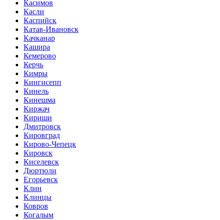
Касимов
Касли
Каспийск
Катав-Ивановск
Качканар
Кашира
Кемерово
Керчь
Кимры
Кингисепп
Кинель
Кинешма
Киржач
Кириши
Дмитровск
Кировград
Кирово-Чепецк
Кировск
Киселевск
Дюртюли
Егорьевск
Клин
Клинцы
Ковров
Когалым