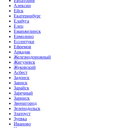
Евпатория
Алексин
Ейск
Екатеринбург
Елабуга
Елец
Еманжелинск
Ермолино
Ессентуки
Ефремов
Аркадак
Железнодорожный
Жигулевск
Жуковский
Асбест
Задонск
Заинск
Зарайск
Заречный
Заринск
Звенигород
Зеленодольск
Златоуст
Зуевка
Иваново