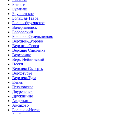
Быньги
Буланаш
Бруснятское
Большая-Тавра
Большебрусянское
Валериановск
Бобровский
Большое-Седельниково
Верхнее-Дуброво
Верхние-Серги
Верхняя-Синячиха
Верховино
Верх-Нейвинский
Пески
Верхняя-Сысерть
Верхотурье
Верхняя-Тура
Елань
Грязновское
Двуреченск
Дружинино
Авдотьино
Аксаково
Большой-Исток