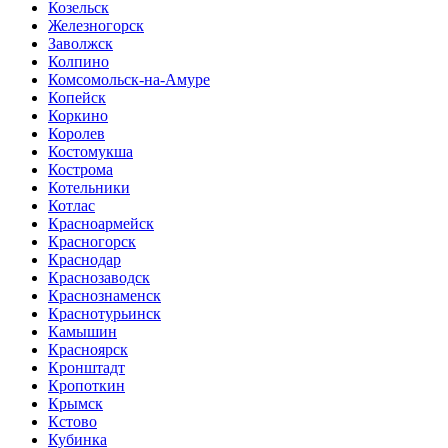
Козельск
Железногорск
Заволжск
Колпино
Комсомольск-на-Амуре
Копейск
Коркино
Королев
Костомукша
Кострома
Котельники
Котлас
Красноармейск
Красногорск
Краснодар
Краснозаводск
Краснознаменск
Краснотурьинск
Камышин
Красноярск
Кронштадт
Кропоткин
Крымск
Кстово
Кубинка