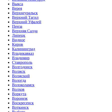
Выкса
Верея
Верхнеуральск
Верхний Тагил
Верхний Уфалей
Пенза
Верхняя Салда
Липецк
Видное
Киров
Калининград
Владикавказ
Владимир
Ставрополь
Волгодонск
Волжск
Волжский
Вологда
Волоколамск
Волхов
Воркута
Воронеж
Воскресенск
Воткинск
Выборг