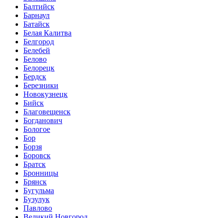
Балтийск
Барнаул
Батайск
Белая Калитва
Белгород
Белебей
Белово
Белорецк
Бердск
Березники
Новокузнецк
Бийск
Благовещенск
Богданович
Бологое
Бор
Борзя
Боровск
Братск
Бронницы
Брянск
Бугульма
Бузулук
Павлово
Великий Новгород