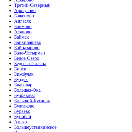
Третий-Северный
Аркаулово
Баженово
Ангасяк
Баимово
Асяново
Баймак
Байкибашево
Байназарово
Бала-Четырман
Белое-Озеро
Бедеева-Поляна
Бирск
Бижбуляк
Буздяк
Благовар
Большая-Ока
Бузовьязы
Большой-Куганак
Булгаково
Бураево
Бурибай
Акъяр
Большеустьикинское