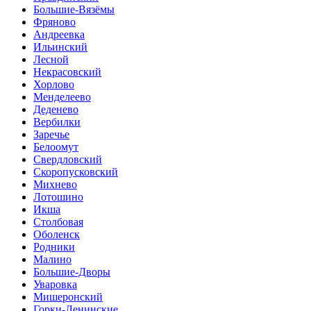
Большие-Вязёмы
Фряново
Андреевка
Ильинский
Лесной
Некрасовский
Хорлово
Менделеево
Деденево
Вербилки
Заречье
Белоомут
Свердловский
Скоропусковский
Михнево
Лотошино
Икша
Столбовая
Оболенск
Родники
Малино
Большие-Дворы
Уваровка
Мишеронский
Горки-Ленинские