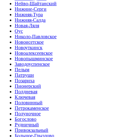
Нейво-Шайтанский
Нижние-Серги
Нижняя-Тура
Нижняя-Салда
Новая-Ляля
Оус
Николо-Павловское
Новоисетское
Новоуткинск
Новоалексеевское
Новопышминское
Заводоуспенское
Пелым
Патруши
Позариха
Пионерский
Полдневая
Ключевая
Половинный
Петрокаменское
Полуночное
Богослово
Рудничный
Привокзальный
Большое-Грызлово