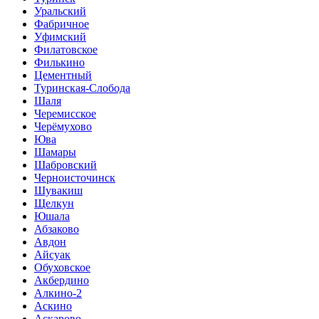
Уральский
Фабричное
Уфимский
Филатовское
Филькино
Цементный
Туринская-Слобода
Шаля
Черемисское
Черёмухово
Юва
Шамары
Шабровский
Черноисточинск
Шувакиш
Щелкун
Юшала
Абзаково
Авдон
Айсуак
Обуховское
Акбердино
Алкино-2
Аскино
Аскарово