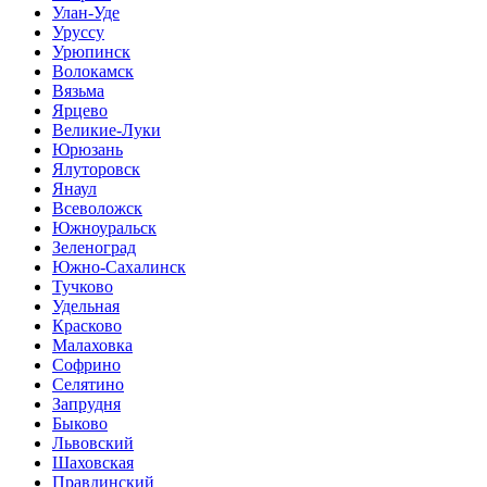
Улан-Уде
Уруссу
Урюпинск
Волокамск
Вязьма
Ярцево
Великие-Луки
Юрюзань
Ялуторовск
Янаул
Всеволожск
Южноуральск
Зеленоград
Южно-Сахалинск
Тучково
Удельная
Красково
Малаховка
Софрино
Селятино
Запрудня
Быково
Львовский
Шаховская
Правдинский