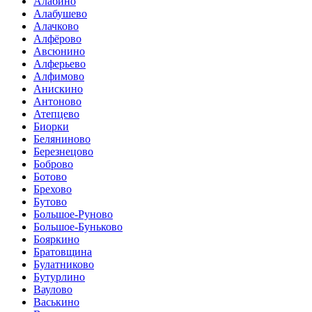
Алабино
Алабушево
Алачково
Алфёрово
Авсюнино
Алферьево
Алфимово
Анискино
Антоново
Атепцево
Биорки
Беляниново
Березнецово
Боброво
Ботово
Брехово
Бутово
Большое-Руново
Большое-Буньково
Бояркино
Братовщина
Булатниково
Бутурлино
Ваулово
Васькино