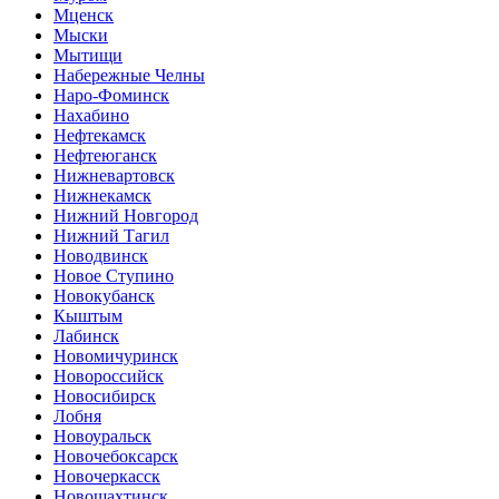
Мценск
Мыски
Мытищи
Набережные Челны
Наро-Фоминск
Нахабино
Нефтекамск
Нефтеюганск
Нижневартовск
Нижнекамск
Нижний Новгород
Нижний Тагил
Новодвинск
Новое Ступино
Новокубанск
Кыштым
Лабинск
Новомичуринск
Новороссийск
Новосибирск
Лобня
Новоуральск
Новочебоксарск
Новочеркасск
Новошахтинск