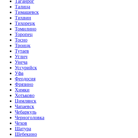
Таганрог
Талица
Тимашевск
Тихвин
Тихорецк
Томилино
Торопец
Тосно
Троицк
Тутаев
Углич
Унеча
Уссурийск
Уфа
Феодосия
Фрязино
Химки
Хотьково
Цимлянск
Чапаевск
Чебаркуль
Черноголовка
Чехов
Шатура
Шебекино