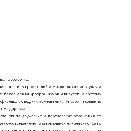
евая обработка.
ичного типа вредителей и микроорганизмов, услуги
м более для микроорганизмов и вирусов, и поэтому
офисных, складских помещений. Не стоит забывать,
шем здоровье.
становили дружеские и партнерские отношения со
ную-современную материально-техническую базу,
те в нашем пользовании различные препараты для