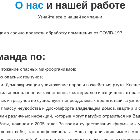
О нас
и нашей работе
Узнайте все о нашей компании
одимо срочно провести обработку помещения от COVID-19?
манда по:
чтожение опасных микроорганизмов;
ю опасных грызунов;
и. Демеркуризация уничтожение паров и воздействия ртута. Клещ
 жилья выполнено из качественных материалов и защищены от разл
ых и грызунов не существует непреодолимых препятствий, а уж те
т массу неудобства и дискомфорта владельцам домов, квартир и 
ами различных инфекций, которые могут пагубно отразиться на Ва
ты, начиная с 2005 года. За время существования фирмы мы у
довав себя, как профессионалы. Наша организация имеет мощ
 аппаратурой. А также, в достаточном количестве и ассортимен