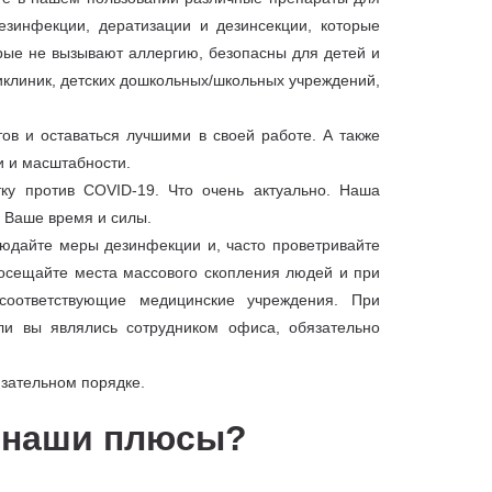
езинфекции, дератизации и дезинсекции, которые
рые не вызывают аллергию, безопасны для детей и
иклиник, детских дошкольных/школьных учреждений,
ов и оставаться лучшими в своей работе. А также
и и масштабности.
у против COVID-19. Что очень актуально. Наша
я Ваше время и силы.
юдайте меры дезинфекции и, часто проветривайте
осещайте места массового скопления людей и при
соответствующие медицинские учреждения. При
ли вы являлись сотрудником офиса, обязательно
язательном порядке.
м наши плюсы?