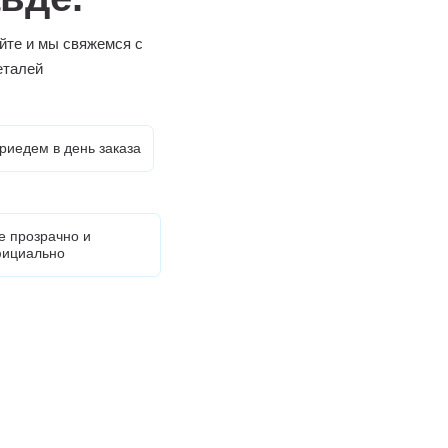
йте и мы свяжемся с
еталей
риедем в день заказа
е прозрачно и
ициально