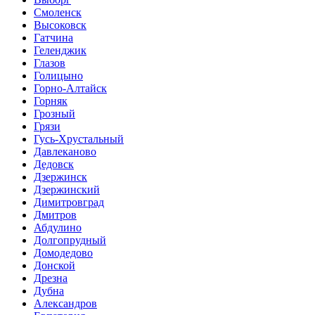
Смоленск
Высоковск
Гатчина
Геленджик
Глазов
Голицыно
Горно-Алтайск
Горняк
Грозный
Грязи
Гусь-Хрустальный
Давлеканово
Дедовск
Дзержинск
Дзержинский
Димитровград
Дмитров
Абдулино
Долгопрудный
Домодедово
Донской
Дрезна
Дубна
Александров