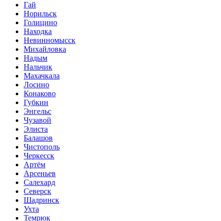
Гай
Норильск
Голицино
Находка
Невинномысск
Михайловка
Надым
Нальчик
Махачкала
Лосино
Конаково
Губкин
Энгельс
Чузавой
Элиста
Балашов
Чистополь
Черкесск
Артём
Арсеньев
Салехард
Северск
Шадринск
Ухта
Темрюк