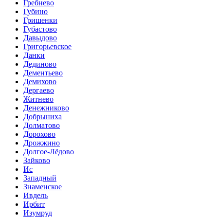
Гребнево
Губино
Гришенки
Губастово
Давыдово
Григорьевское
Данки
Дединово
Дементьево
Демихово
Дергаево
Житнево
Денежниково
Добрыниха
Долматово
Дорохово
Дрожжино
Долгое-Лёдово
Зайково
Ис
Западный
Знаменское
Ивдель
Ирбит
Изумруд