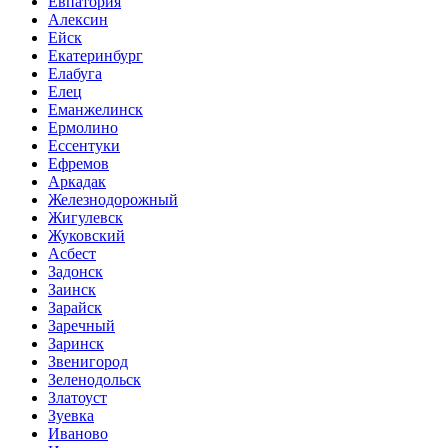
Евпатория
Алексин
Ейск
Екатеринбург
Елабуга
Елец
Еманжелинск
Ермолино
Ессентуки
Ефремов
Аркадак
Железнодорожный
Жигулевск
Жуковский
Асбест
Задонск
Заинск
Зарайск
Заречный
Заринск
Звенигород
Зеленодольск
Златоуст
Зуевка
Иваново