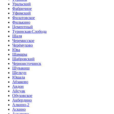
Уральский
Фабричное
Уфимский
Филатовское
Филькино
Цементный
Туринская-Слобода
Шаля
Черемисское
Черёмухово
Юва
Шамары
Шабровский
Черноисточинск
Шувакиш
Щелкун
Юшала
Абзаково
Авдон
Айсуак
Обуховское
Акбердино
Алкино-2
Аскино
Аскарово