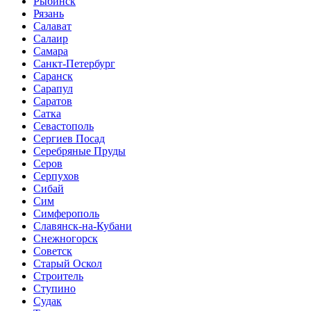
Рыбинск
Рязань
Салават
Салаир
Самара
Санкт-Петербург
Саранск
Сарапул
Саратов
Сатка
Севастополь
Сергиев Посад
Серебряные Пруды
Серов
Серпухов
Сибай
Сим
Симферополь
Славянск-на-Кубани
Снежногорск
Советск
Старый Оскол
Строитель
Ступино
Судак