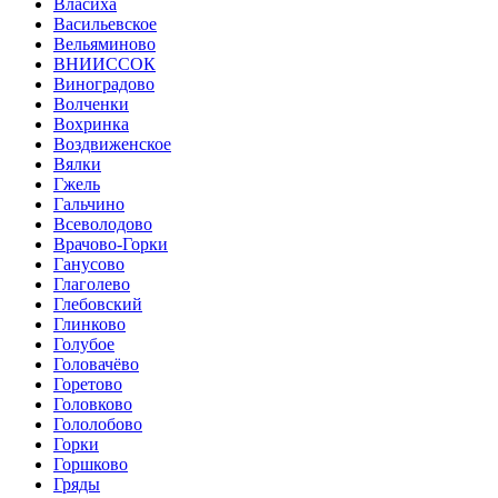
Власиха
Васильевское
Вельяминово
ВНИИССОК
Виноградово
Волченки
Вохринка
Воздвиженское
Вялки
Гжель
Гальчино
Всеволодово
Врачово-Горки
Ганусово
Глаголево
Глебовский
Глинково
Голубое
Головачёво
Горетово
Головково
Гололобово
Горки
Горшково
Гряды