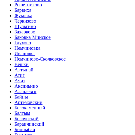
Решетниково
Барвиха
Жуковка
Черкизово
Шульгино
Захарково
Баковка-Минское
Глухово
Немчиновка
Ивановка
Немчиново-Сколковское
Вешки
Алтынай
Атиг
Ачит
Аксиньино
Алапаевск
Байны
Артёмовский
Белокаменный
Балтым
Белоярский
Баранчинский
Билимбай
Битимка