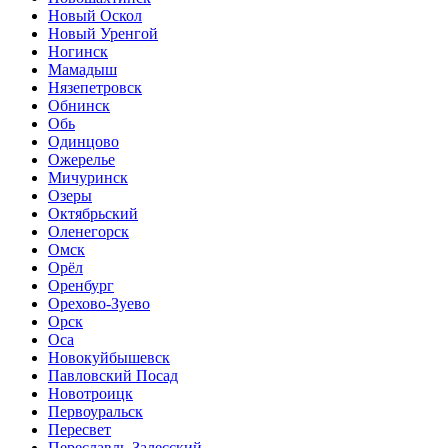
Новый Оскол
Новый Уренгой
Ногинск
Мамадыш
Нязепетровск
Обнинск
Обь
Одинцово
Ожерелье
Мичуринск
Озеры
Октябрьский
Оленегорск
Омск
Орёл
Оренбург
Орехово-Зуево
Орск
Оса
Новокуйбышевск
Павловский Посад
Новотроицк
Первоуральск
Пересвет
Переславль-Залесский