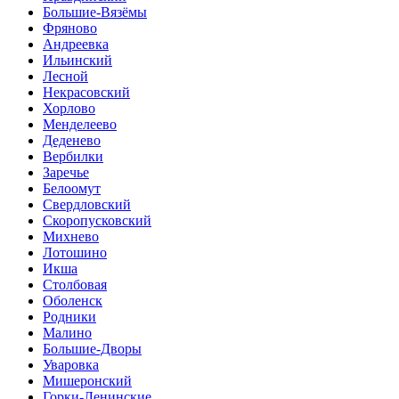
Большие-Вязёмы
Фряново
Андреевка
Ильинский
Лесной
Некрасовский
Хорлово
Менделеево
Деденево
Вербилки
Заречье
Белоомут
Свердловский
Скоропусковский
Михнево
Лотошино
Икша
Столбовая
Оболенск
Родники
Малино
Большие-Дворы
Уваровка
Мишеронский
Горки-Ленинские