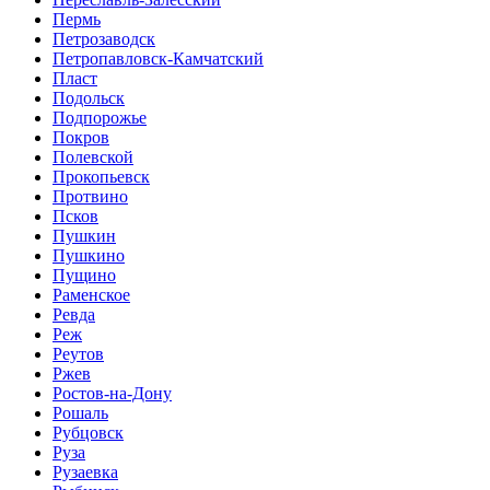
Пермь
Петрозаводск
Петропавловск-Камчатский
Пласт
Подольск
Подпорожье
Покров
Полевской
Прокопьевск
Протвино
Псков
Пушкин
Пушкино
Пущино
Раменское
Ревда
Реж
Реутов
Ржев
Ростов-на-Дону
Рошаль
Рубцовск
Руза
Рузаевка