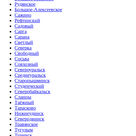
Рудянское
Большое-Алексеевское
Сажино
Рефтинский
Садовый
Сарга
Сарана
Светлый
Северка
Свободный
Сосьва
Совхозный
Североуральск
Среднеуральск
Старопышминск
Студенческий
Северобайкальск
Сланцы
Таёжный
Тарасково
Нижнеудинск
Северодвинск
Травянское
Тугулым
Туринск