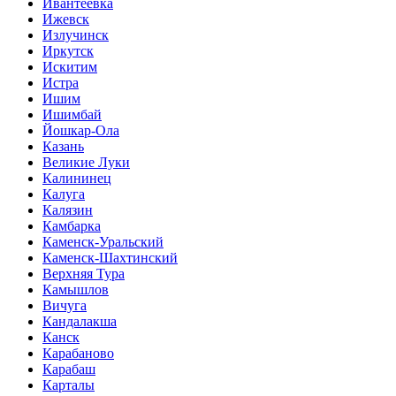
Ивантеевка
Ижевск
Излучинск
Иркутск
Искитим
Истра
Ишим
Ишимбай
Йошкар-Ола
Казань
Великие Луки
Калининец
Калуга
Калязин
Камбарка
Каменск-Уральский
Каменск-Шахтинский
Верхняя Тура
Камышлов
Вичуга
Кандалакша
Канск
Карабаново
Карабаш
Карталы