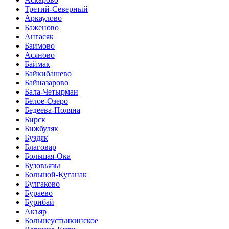
Третий-Северный
Аркаулово
Баженово
Ангасяк
Баимово
Асяново
Баймак
Байкибашево
Байназарово
Бала-Четырман
Белое-Озеро
Бедеева-Поляна
Бирск
Бижбуляк
Буздяк
Благовар
Большая-Ока
Бузовьязы
Большой-Куганак
Булгаково
Бураево
Бурибай
Акъяр
Большеустьикинское