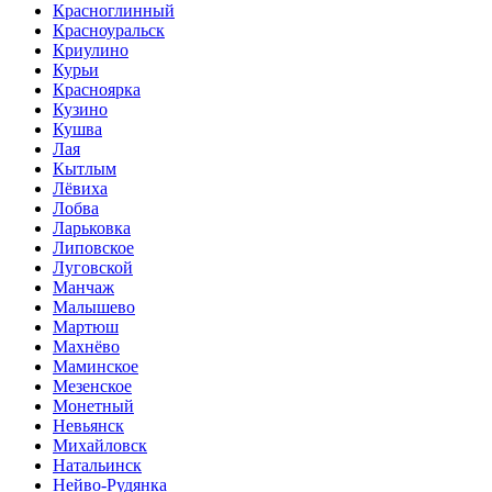
Красноглинный
Красноуральск
Криулино
Курьи
Красноярка
Кузино
Кушва
Лая
Кытлым
Лёвиха
Лобва
Ларьковка
Липовское
Луговской
Манчаж
Малышево
Мартюш
Махнёво
Маминское
Мезенское
Монетный
Невьянск
Михайловск
Натальинск
Нейво-Рудянка