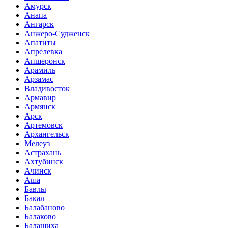
Амурск
Анапа
Ангарск
Анжеро-Судженск
Апатиты
Апрелевка
Апшеронск
Арамиль
Арзамас
Владивосток
Армавир
Армянск
Арск
Артемовск
Архангельск
Мелеуз
Астрахань
Ахтубинск
Ачинск
Аша
Бавлы
Бакал
Балабаново
Балаково
Балашиха