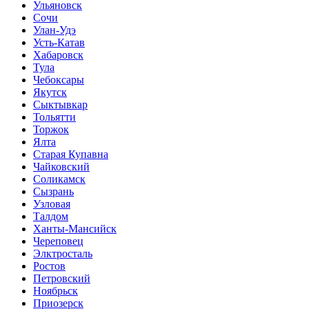
Ульяновск
Сочи
Улан-Удэ
Усть-Катав
Хабаровск
Тула
Чебоксары
Якутск
Сыктывкар
Тольятти
Торжок
Ялта
Старая Купавна
Чайковский
Соликамск
Сызрань
Узловая
Талдом
Ханты-Мансийск
Череповец
Элктросталь
Ростов
Петровский
Ноябрьск
Приозерск