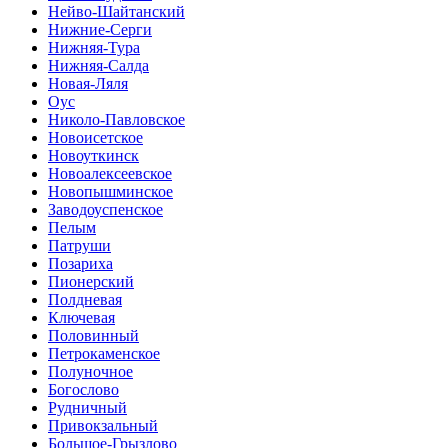
Нейво-Шайтанский
Нижние-Серги
Нижняя-Тура
Нижняя-Салда
Новая-Ляля
Оус
Николо-Павловское
Новоисетское
Новоуткинск
Новоалексеевское
Новопышминское
Заводоуспенское
Пелым
Патруши
Позариха
Пионерский
Полдневая
Ключевая
Половинный
Петрокаменское
Полуночное
Богослово
Рудничный
Привокзальный
Большое-Грызлово