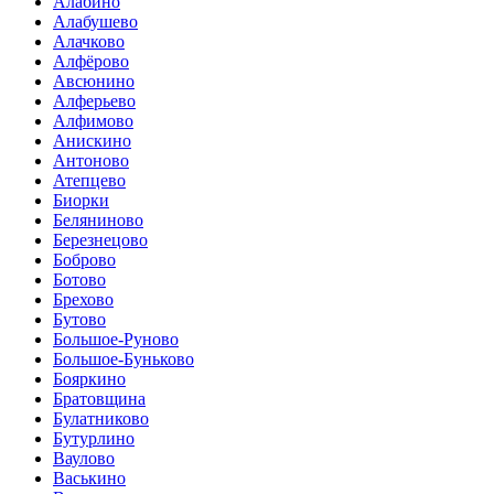
Алабино
Алабушево
Алачково
Алфёрово
Авсюнино
Алферьево
Алфимово
Анискино
Антоново
Атепцево
Биорки
Беляниново
Березнецово
Боброво
Ботово
Брехово
Бутово
Большое-Руново
Большое-Буньково
Бояркино
Братовщина
Булатниково
Бутурлино
Ваулово
Васькино