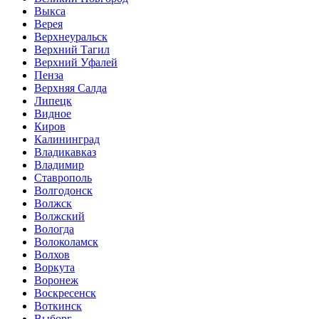
Выкса
Верея
Верхнеуральск
Верхний Тагил
Верхний Уфалей
Пенза
Верхняя Салда
Липецк
Видное
Киров
Калининград
Владикавказ
Владимир
Ставрополь
Волгодонск
Волжск
Волжский
Вологда
Волоколамск
Волхов
Воркута
Воронеж
Воскресенск
Воткинск
Выборг