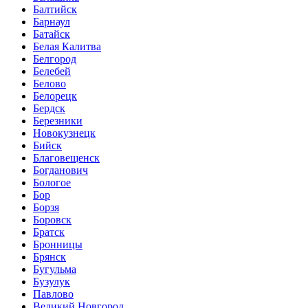
Балтийск
Барнаул
Батайск
Белая Калитва
Белгород
Белебей
Белово
Белорецк
Бердск
Березники
Новокузнецк
Бийск
Благовещенск
Богданович
Бологое
Бор
Борзя
Боровск
Братск
Бронницы
Брянск
Бугульма
Бузулук
Павлово
Великий Новгород