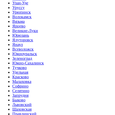
Улан-Уде
Уруссу
Урюпинск
Волокамск
Вязьма
Ярцево
Великие-Луки
Юрюзань
Ялуторовск
Янаул
Всеволожск
Южноуральск
Зеленоград
Южно-Сахалинск
Тучково
Удельная
Красково
Малаховка
Софрино
Селятино
Запрудня
Быково
Львовский
Шаховская
Правдинский