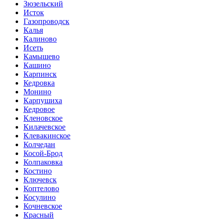
Зюзельский
Исток
Газопроводск
Калья
Калиново
Исеть
Камышево
Кашино
Карпинск
Кедровка
Монино
Карпушиха
Кедровое
Кленовское
Килачевское
Клевакинское
Колчедан
Косой-Брод
Колпаковка
Костино
Ключевск
Коптелово
Косулино
Кочневское
Красный