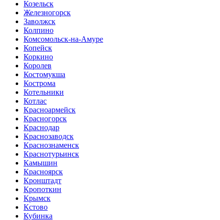
Козельск
Железногорск
Заволжск
Колпино
Комсомольск-на-Амуре
Копейск
Коркино
Королев
Костомукша
Кострома
Котельники
Котлас
Красноармейск
Красногорск
Краснодар
Краснозаводск
Краснознаменск
Краснотурьинск
Камышин
Красноярск
Кронштадт
Кропоткин
Крымск
Кстово
Кубинка