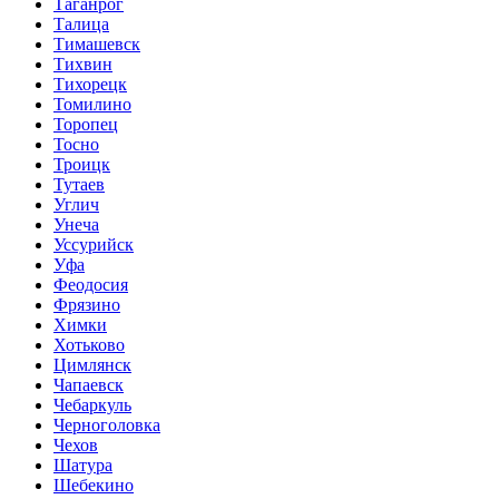
Таганрог
Талица
Тимашевск
Тихвин
Тихорецк
Томилино
Торопец
Тосно
Троицк
Тутаев
Углич
Унеча
Уссурийск
Уфа
Феодосия
Фрязино
Химки
Хотьково
Цимлянск
Чапаевск
Чебаркуль
Черноголовка
Чехов
Шатура
Шебекино