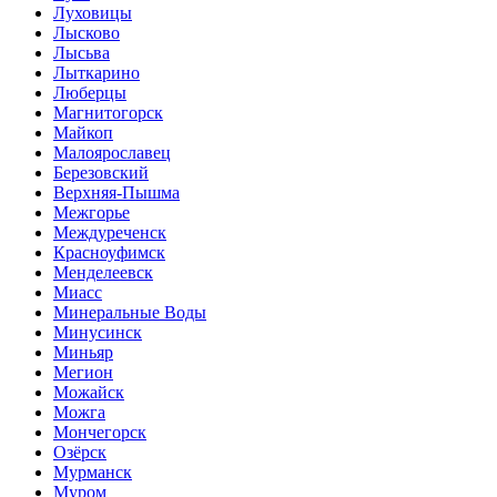
Луховицы
Лысково
Лысьва
Лыткарино
Люберцы
Магнитогорск
Майкоп
Малоярославец
Березовский
Верхняя-Пышма
Межгорье
Междуреченск
Красноуфимск
Менделеевск
Миасс
Минеральные Воды
Минусинск
Миньяр
Мегион
Можайск
Можга
Мончегорск
Озёрск
Мурманск
Муром