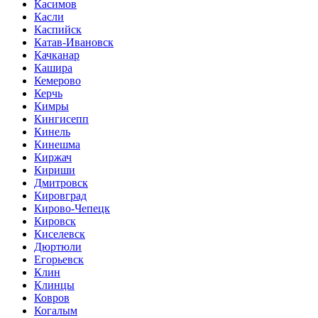
Касимов
Касли
Каспийск
Катав-Ивановск
Качканар
Кашира
Кемерово
Керчь
Кимры
Кингисепп
Кинель
Кинешма
Киржач
Кириши
Дмитровск
Кировград
Кирово-Чепецк
Кировск
Киселевск
Дюртюли
Егорьевск
Клин
Клинцы
Ковров
Когалым