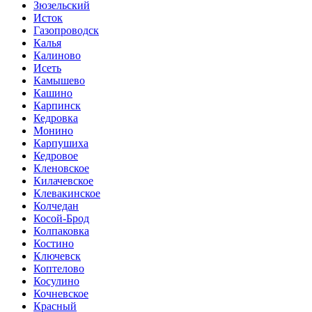
Зюзельский
Исток
Газопроводск
Калья
Калиново
Исеть
Камышево
Кашино
Карпинск
Кедровка
Монино
Карпушиха
Кедровое
Кленовское
Килачевское
Клевакинское
Колчедан
Косой-Брод
Колпаковка
Костино
Ключевск
Коптелово
Косулино
Кочневское
Красный