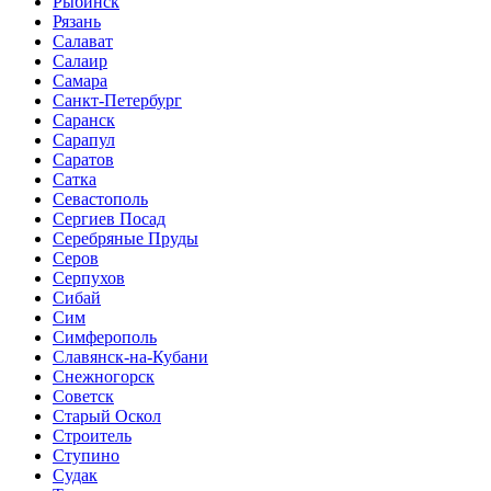
Рыбинск
Рязань
Салават
Салаир
Самара
Санкт-Петербург
Саранск
Сарапул
Саратов
Сатка
Севастополь
Сергиев Посад
Серебряные Пруды
Серов
Серпухов
Сибай
Сим
Симферополь
Славянск-на-Кубани
Снежногорск
Советск
Старый Оскол
Строитель
Ступино
Судак