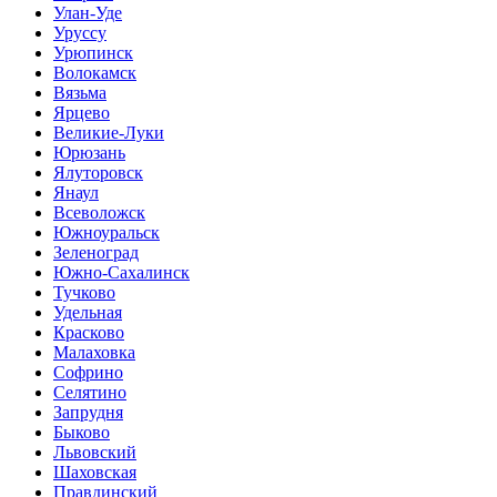
Улан-Уде
Уруссу
Урюпинск
Волокамск
Вязьма
Ярцево
Великие-Луки
Юрюзань
Ялуторовск
Янаул
Всеволожск
Южноуральск
Зеленоград
Южно-Сахалинск
Тучково
Удельная
Красково
Малаховка
Софрино
Селятино
Запрудня
Быково
Львовский
Шаховская
Правдинский