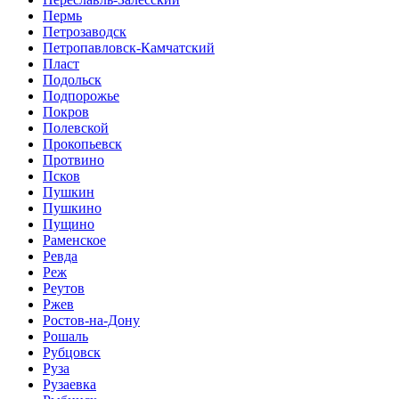
Пермь
Петрозаводск
Петропавловск-Камчатский
Пласт
Подольск
Подпорожье
Покров
Полевской
Прокопьевск
Протвино
Псков
Пушкин
Пушкино
Пущино
Раменское
Ревда
Реж
Реутов
Ржев
Ростов-на-Дону
Рошаль
Рубцовск
Руза
Рузаевка