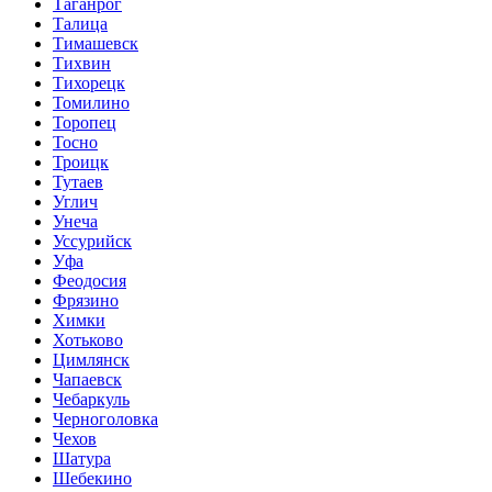
Таганрог
Талица
Тимашевск
Тихвин
Тихорецк
Томилино
Торопец
Тосно
Троицк
Тутаев
Углич
Унеча
Уссурийск
Уфа
Феодосия
Фрязино
Химки
Хотьково
Цимлянск
Чапаевск
Чебаркуль
Черноголовка
Чехов
Шатура
Шебекино