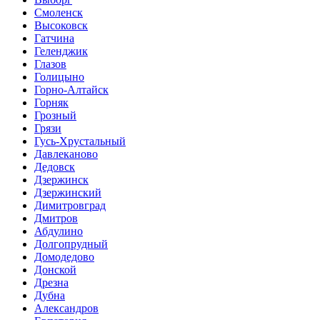
Смоленск
Высоковск
Гатчина
Геленджик
Глазов
Голицыно
Горно-Алтайск
Горняк
Грозный
Грязи
Гусь-Хрустальный
Давлеканово
Дедовск
Дзержинск
Дзержинский
Димитровград
Дмитров
Абдулино
Долгопрудный
Домодедово
Донской
Дрезна
Дубна
Александров