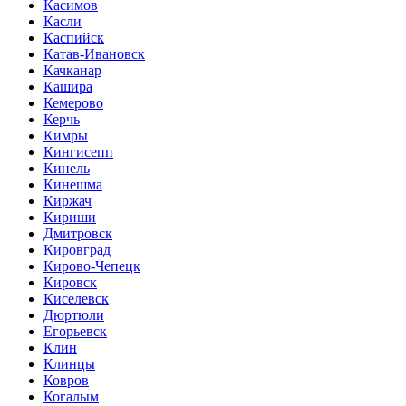
Касимов
Касли
Каспийск
Катав-Ивановск
Качканар
Кашира
Кемерово
Керчь
Кимры
Кингисепп
Кинель
Кинешма
Киржач
Кириши
Дмитровск
Кировград
Кирово-Чепецк
Кировск
Киселевск
Дюртюли
Егорьевск
Клин
Клинцы
Ковров
Когалым