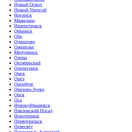
Новый Оскол
Новый Уренгой
Ногинск
Мамадыш
Нязепетровск
Обнинск
Обь
Одинцово
Ожерелье
Мичуринск
Озеры
Октябрьский
Оленегорск
Омск
Орёл
Оренбург
Орехово-Зуево
Орск
Оса
Новокуйбышевск
Павловский Посад
Новотроицк
Первоуральск
Пересвет
Переславль-Залесский