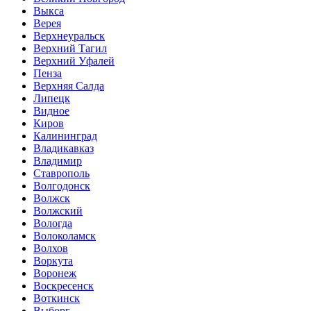
Выкса
Верея
Верхнеуральск
Верхний Тагил
Верхний Уфалей
Пенза
Верхняя Салда
Липецк
Видное
Киров
Калининград
Владикавказ
Владимир
Ставрополь
Волгодонск
Волжск
Волжский
Вологда
Волоколамск
Волхов
Воркута
Воронеж
Воскресенск
Воткинск
Выборг