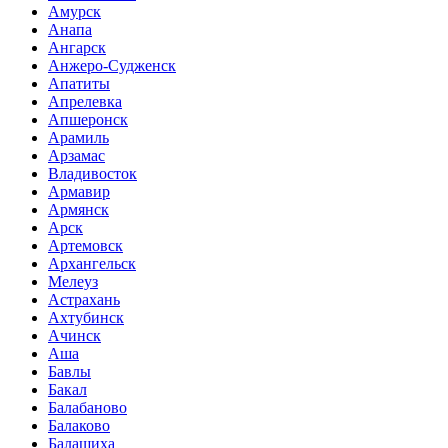
Амурск
Анапа
Ангарск
Анжеро-Судженск
Апатиты
Апрелевка
Апшеронск
Арамиль
Арзамас
Владивосток
Армавир
Армянск
Арск
Артемовск
Архангельск
Мелеуз
Астрахань
Ахтубинск
Ачинск
Аша
Бавлы
Бакал
Балабаново
Балаково
Балашиха