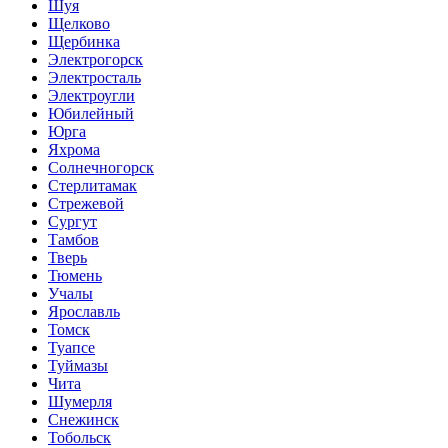
Шуя
Щелково
Щербинка
Электрогорск
Электросталь
Электроугли
Юбилейный
Юрга
Яхрома
Солнечногорск
Стерлитамак
Стрежевой
Сургут
Тамбов
Тверь
Тюмень
Учалы
Ярославль
Томск
Туапсе
Туймазы
Чита
Шумерля
Снежинск
Тобольск