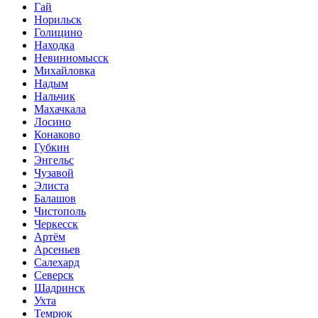
Гай
Норильск
Голицино
Находка
Невинномысск
Михайловка
Надым
Нальчик
Махачкала
Лосино
Конаково
Губкин
Энгельс
Чузавой
Элиста
Балашов
Чистополь
Черкесск
Артём
Арсеньев
Салехард
Северск
Шадринск
Ухта
Темрюк