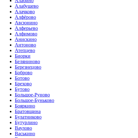
Алабино
Алабушево
Алачково
Алфёрово
Авсюнино
Алферьево
Алфимово
Анискино
Антоново
Атепцево
Биорки
Беляниново
Березнецово
Боброво
Ботово
Брехово
Бутово
Большое-Руново
Большое-Буньково
Бояркино
Братовщина
Булатниково
Бутурлино
Ваулово
Васькино