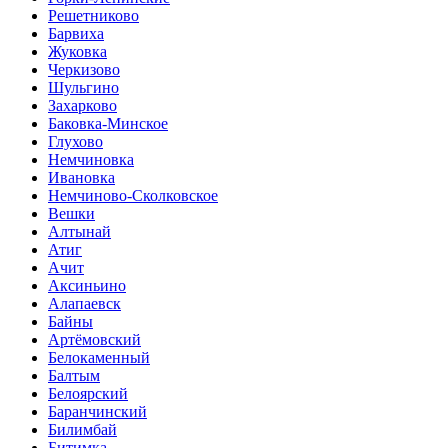
Решетниково
Барвиха
Жуковка
Черкизово
Шульгино
Захарково
Баковка-Минское
Глухово
Немчиновка
Ивановка
Немчиново-Сколковское
Вешки
Алтынай
Атиг
Ачит
Аксиньино
Алапаевск
Байны
Артёмовский
Белокаменный
Балтым
Белоярский
Баранчинский
Билимбай
Битимка