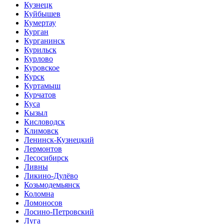
Кузнецк
Куйбышев
Кумертау
Курган
Курганинск
Курильск
Курлово
Куровское
Курск
Куртамыш
Курчатов
Куса
Кызыл
Кисловодск
Климовск
Ленинск-Кузнецкий
Лермонтов
Лесосибирск
Ливны
Ликино-Дулёво
Козьмодемьянск
Коломна
Ломоносов
Лосино-Петровский
Луга