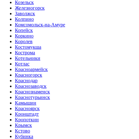
Козельск
Железногорск
Заволжск
Колпино
Комсомольск-на-Амуре
Копейск
Коркино
Королев
Костомукша
Кострома
Котельники
Котлас
Красноармейск
Красногорск
Краснодар
Краснозаводск
Краснознаменск
Краснотурьинск
Камышин
Красноярск
Кронштадт
Кропоткин
Крымск
Кстово
Кубинка