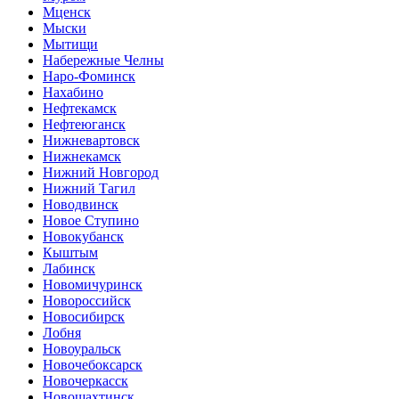
Мценск
Мыски
Мытищи
Набережные Челны
Наро-Фоминск
Нахабино
Нефтекамск
Нефтеюганск
Нижневартовск
Нижнекамск
Нижний Новгород
Нижний Тагил
Новодвинск
Новое Ступино
Новокубанск
Кыштым
Лабинск
Новомичуринск
Новороссийск
Новосибирск
Лобня
Новоуральск
Новочебоксарск
Новочеркасск
Новошахтинск