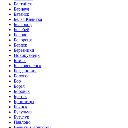
Балтийск
Барнаул
Батайск
Белая Калитва
Белгород
Белебей
Белово
Белорецк
Бердск
Березники
Новокузнецк
Бийск
Благовещенск
Богданович
Бологое
Бор
Борзя
Боровск
Братск
Бронницы
Брянск
Бугульма
Бузулук
Павлово
Великий Новгород