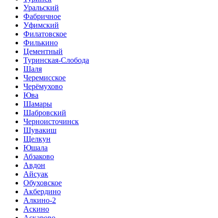
Уральский
Фабричное
Уфимский
Филатовское
Филькино
Цементный
Туринская-Слобода
Шаля
Черемисское
Черёмухово
Юва
Шамары
Шабровский
Черноисточинск
Шувакиш
Щелкун
Юшала
Абзаково
Авдон
Айсуак
Обуховское
Акбердино
Алкино-2
Аскино
Аскарово