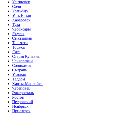
Ульяновск
Сочи
Улан-Удэ
Усть-Катав
Хабаровск
Тула
Чебоксары
Якутск
Сыктывкар
Тольятти
Торжок
Ялта
Старая Купавна
Чайковский
Соликамск
Сызрань
Узловая
Талдом
Ханты-Мансийск
Череповец
Элктросталь
Ростов
Петровский
Ноябрьск
Приозерск