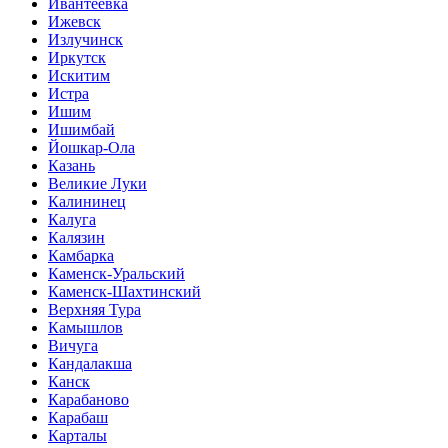
Ивантеевка
Ижевск
Излучинск
Иркутск
Искитим
Истра
Ишим
Ишимбай
Йошкар-Ола
Казань
Великие Луки
Калининец
Калуга
Калязин
Камбарка
Каменск-Уральский
Каменск-Шахтинский
Верхняя Тура
Камышлов
Вичуга
Кандалакша
Канск
Карабаново
Карабаш
Карталы