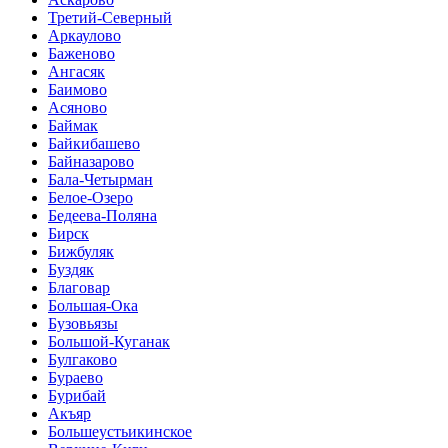
Третий-Северный
Аркаулово
Баженово
Ангасяк
Баимово
Асяново
Баймак
Байкибашево
Байназарово
Бала-Четырман
Белое-Озеро
Бедеева-Поляна
Бирск
Бижбуляк
Буздяк
Благовар
Большая-Ока
Бузовьязы
Большой-Куганак
Булгаково
Бураево
Бурибай
Акъяр
Большеустьикинское