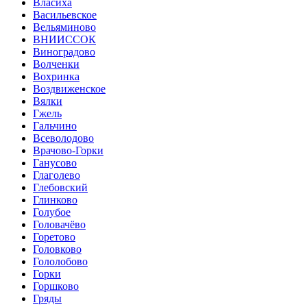
Власиха
Васильевское
Вельяминово
ВНИИССОК
Виноградово
Волченки
Вохринка
Воздвиженское
Вялки
Гжель
Гальчино
Всеволодово
Врачово-Горки
Ганусово
Глаголево
Глебовский
Глинково
Голубое
Головачёво
Горетово
Головково
Гололобово
Горки
Горшково
Гряды