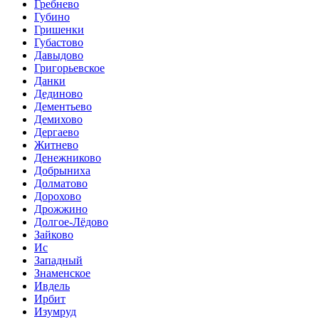
Гребнево
Губино
Гришенки
Губастово
Давыдово
Григорьевское
Данки
Дединово
Дементьево
Демихово
Дергаево
Житнево
Денежниково
Добрыниха
Долматово
Дорохово
Дрожжино
Долгое-Лёдово
Зайково
Ис
Западный
Знаменское
Ивдель
Ирбит
Изумруд