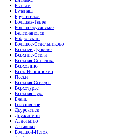
Быньги
Буланаш
Бруснятское
Большая-Тавра
Большебрусянское
Валериановск
Бобровский
Большое-Седельниково
Верхнее-Дуброво
Верхние-Серги
Верхняя-Синячиха
Верховино
Верх-Нейвинский
Пески
Верхняя-Сысерть
Верхотурье
Верхняя-Тура
Елань
Грязновское
Двуреченск
Дружинино
Авдотьино
Аксаково
Большой-Исток