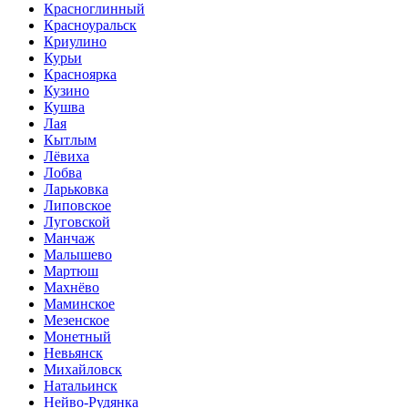
Красноглинный
Красноуральск
Криулино
Курьи
Красноярка
Кузино
Кушва
Лая
Кытлым
Лёвиха
Лобва
Ларьковка
Липовское
Луговской
Манчаж
Малышево
Мартюш
Махнёво
Маминское
Мезенское
Монетный
Невьянск
Михайловск
Натальинск
Нейво-Рудянка