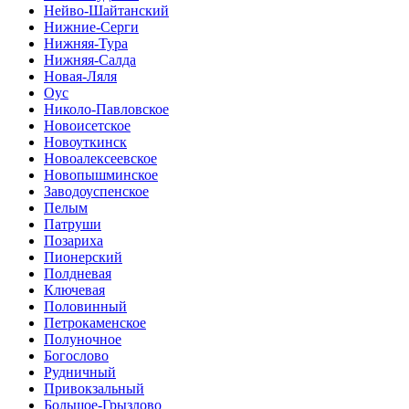
Нейво-Шайтанский
Нижние-Серги
Нижняя-Тура
Нижняя-Салда
Новая-Ляля
Оус
Николо-Павловское
Новоисетское
Новоуткинск
Новоалексеевское
Новопышминское
Заводоуспенское
Пелым
Патруши
Позариха
Пионерский
Полдневая
Ключевая
Половинный
Петрокаменское
Полуночное
Богослово
Рудничный
Привокзальный
Большое-Грызлово