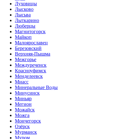
Луховицы
Лысково
Лысьва
Лыткарино
Люберцы
Магнитогорск
Майкоп
Малоярославец
Березовский
Верхняя-Пышма
Межгорье
Междуреченск
Красноуфимск
Менделеевск
Миасс
Минеральные Воды
Минусинск
Миньяр
Мегион
Можайск
Можга
Мончегорск
Озёрск
Мурманск
Муром