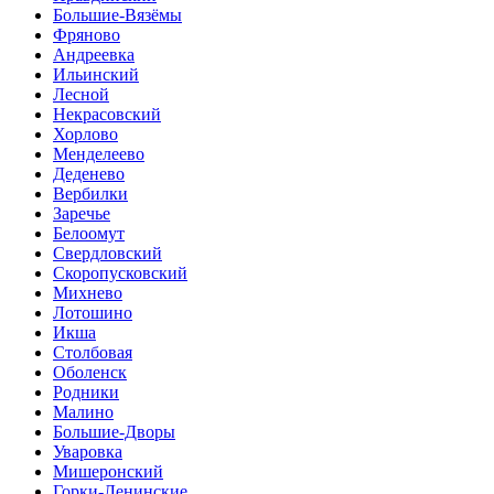
Большие-Вязёмы
Фряново
Андреевка
Ильинский
Лесной
Некрасовский
Хорлово
Менделеево
Деденево
Вербилки
Заречье
Белоомут
Свердловский
Скоропусковский
Михнево
Лотошино
Икша
Столбовая
Оболенск
Родники
Малино
Большие-Дворы
Уваровка
Мишеронский
Горки-Ленинские