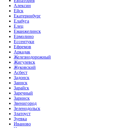
Евпатория
Алексин
Ейск
Екатеринбург
Елабуга
Елец
Еманжелинск
Ермолино
Ессентуки
Ефремов
Аркадак
Железнодорожный
Жигулевск
Жуковский
Асбест
Задонск
Заинск
Зарайск
Заречный
Заринск
Звенигород
Зеленодольск
Златоуст
Зуевка
Иваново