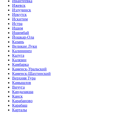
Ивантеевка
Ижевск
Излучинск
Иркутск
Искитим
Истра
Ишим
Ишимбай
Йошкар-Ола
Казань
Великие Луки
Калининец
Калуга
Калязин
Камбарка
Каменск-Уральский
Каменск-Шахтинский
Верхняя Тура
Камышлов
Вичуга
Кандалакша
Канск
Карабаново
Карабаш
Карталы