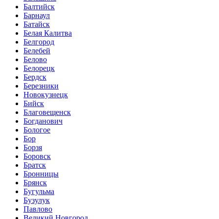
Балтийск
Барнаул
Батайск
Белая Калитва
Белгород
Белебей
Белово
Белорецк
Бердск
Березники
Новокузнецк
Бийск
Благовещенск
Богданович
Бологое
Бор
Борзя
Боровск
Братск
Бронницы
Брянск
Бугульма
Бузулук
Павлово
Великий Новгород