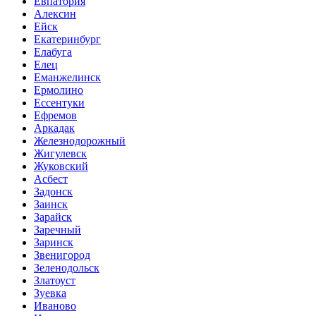
Евпатория
Алексин
Ейск
Екатеринбург
Елабуга
Елец
Еманжелинск
Ермолино
Ессентуки
Ефремов
Аркадак
Железнодорожный
Жигулевск
Жуковский
Асбест
Задонск
Заинск
Зарайск
Заречный
Заринск
Звенигород
Зеленодольск
Златоуст
Зуевка
Иваново