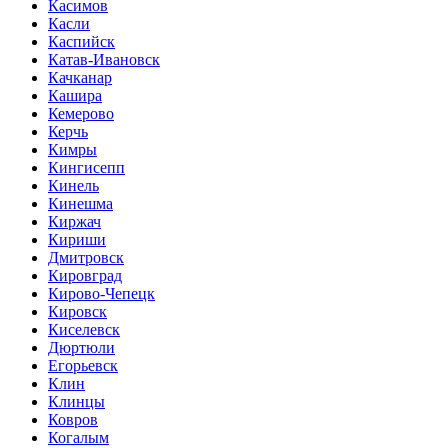
Касимов
Касли
Каспийск
Катав-Ивановск
Качканар
Кашира
Кемерово
Керчь
Кимры
Кингисепп
Кинель
Кинешма
Киржач
Кириши
Дмитровск
Кировград
Кирово-Чепецк
Кировск
Киселевск
Дюртюли
Егорьевск
Клин
Клинцы
Ковров
Когалым