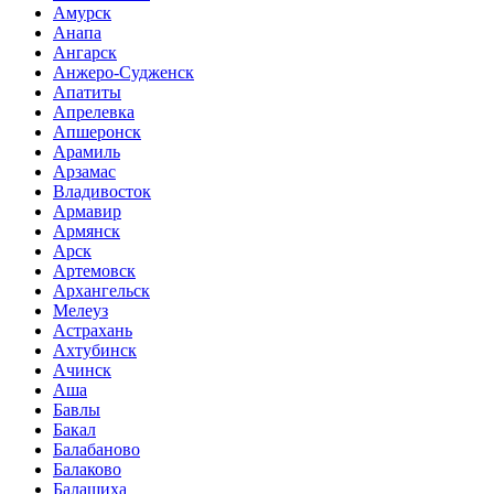
Амурск
Анапа
Ангарск
Анжеро-Судженск
Апатиты
Апрелевка
Апшеронск
Арамиль
Арзамас
Владивосток
Армавир
Армянск
Арск
Артемовск
Архангельск
Мелеуз
Астрахань
Ахтубинск
Ачинск
Аша
Бавлы
Бакал
Балабаново
Балаково
Балашиха