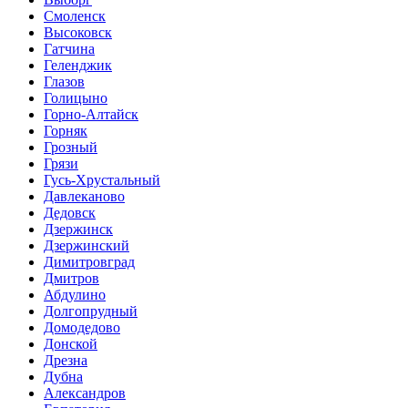
Смоленск
Высоковск
Гатчина
Геленджик
Глазов
Голицыно
Горно-Алтайск
Горняк
Грозный
Грязи
Гусь-Хрустальный
Давлеканово
Дедовск
Дзержинск
Дзержинский
Димитровград
Дмитров
Абдулино
Долгопрудный
Домодедово
Донской
Дрезна
Дубна
Александров