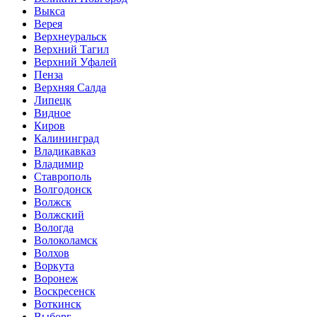
Выкса
Верея
Верхнеуральск
Верхний Тагил
Верхний Уфалей
Пенза
Верхняя Салда
Липецк
Видное
Киров
Калининград
Владикавказ
Владимир
Ставрополь
Волгодонск
Волжск
Волжский
Вологда
Волоколамск
Волхов
Воркута
Воронеж
Воскресенск
Воткинск
Выборг