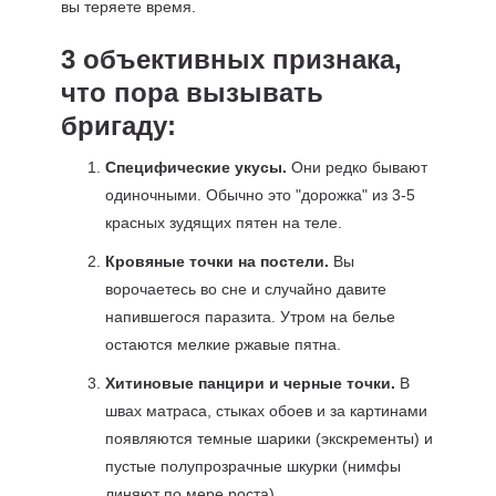
вы теряете время.
3 объективных признака,
что пора вызывать
бригаду:
Специфические укусы.
Они редко бывают
одиночными. Обычно это "дорожка" из 3-5
красных зудящих пятен на теле.
Кровяные точки на постели.
Вы
ворочаетесь во сне и случайно давите
напившегося паразита. Утром на белье
остаются мелкие ржавые пятна.
Хитиновые панцири и черные точки.
В
швах матраса, стыках обоев и за картинами
появляются темные шарики (экскременты) и
пустые полупрозрачные шкурки (нимфы
линяют по мере роста).