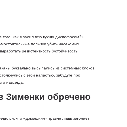
 того, как я залил всю кухню дихлофосом?».
 Самостоятельные попытки убить насекомых
ыработать резистентность (устойчивость
раканы буквально высыпались из системных блоков
толкнулись с этой напастью, забудьте про
з и навсегда.
в Зименки обречено
убедился, что «домашняя» травля лишь загоняет