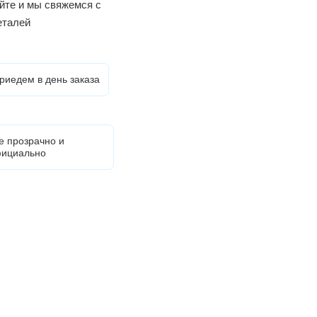
йте и мы свяжемся с
еталей
риедем в день заказа
е прозрачно и
ициально