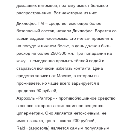
домашних питомцев, поэтому имеют большее
распространение. Вот некоторые из них:
Диxлoфoc TM – средство, имеющее более
безопасный состав, нежели Дихлофос. Борется со
всеми видами насекомых. Его нельзя применять
на посуде и нижнем белье, в день должен быть
расход не более 250-300 мл. При попадании на
кожу – немедленно промыть тёплой водой и
стараться всячески избегать контакта. Цена
средства зависит от Москве, в котором вы
проживаете, но чаще всего варьируется в
пределах 90 рублей;
Aэpoзoль «Paптop» - противоблошинное средство,
в основе которого лежит активное вещество –
циперметрин. Оно является нетоксичным, не
имеет запаха, цена – около 230 рублей;
Raid» (aэpoзoль) является самым популярным