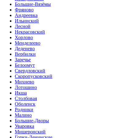
Большие-Вязёмы
Фряново
Андреевка
Ильинский
Лесной
Некрасовский
Хорлово
Менделеево
Деденево
Вербилки
Заречье
Белоомут
Свердловский
Скоропусковский
Михнево
Лотошино
Икша
Столбовая
Оболенск
Родники
Малино
Большие-Дворы
Уваровка
Мишеронский
Горки-Ленинские