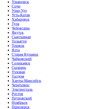
Ульяновск
Сочи
Улан-Удэ
Усть-Катав
Хабаровск
Тула
Чебоксары
Якутск
Сыктывкар
Тольятти
Торжок
Ялта
Старая Купавна
Чайковский
Соликамск
Сызрань
Узловая
Талдом
Ханты-Мансийск
Череповец
Элктросталь
Ростов
Петровский
Ноябрьск
Приозерск