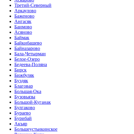
Третий-Северный
Аркаулово
Баженово
Ангасяк
Баимово
Асяново
Баймак
Байкибашево
Байназарово
Бала-Четырман
Белое-Озеро
Бедеева-Поляна
Бирск
Бижбуляк
Буздяк
Благовар
Большая-Ока
Бузовьязы
Большой-Куганак
Булгаково
Бураево
Бурибай
Акъяр
Большеустьикинское