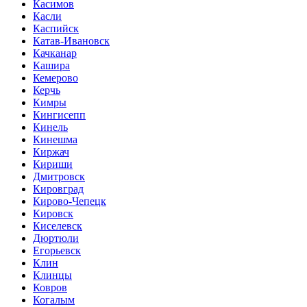
Касимов
Касли
Каспийск
Катав-Ивановск
Качканар
Кашира
Кемерово
Керчь
Кимры
Кингисепп
Кинель
Кинешма
Киржач
Кириши
Дмитровск
Кировград
Кирово-Чепецк
Кировск
Киселевск
Дюртюли
Егорьевск
Клин
Клинцы
Ковров
Когалым