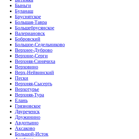
Быньги
Буланаш
Бруснятское
Большая-Тавра
Большебрусянское
Валериановск
Бобровский
Большое-Седельниково
Верхнее-Дуброво
Верхние-Серги
Верхняя-Синячиха
Верховино
Верх-Нейвинский
Пески
Верхняя-Сысерть
Верхотурье
Верхняя-Тура
Елань
Грязновское
Двуреченск
Дружинино
Авдотьино
Аксаково
Большой-Исток