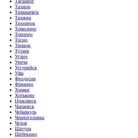
Таганрог
Талица
Тимашевск
Тихвин
Тихорецк
Томилино
Торопец
Тосно
Троицк
Тутаев
Углич
Унеча
Уссурийск
Уфа
Феодосия
Фрязино
Химки
Хотьково
Цимлянск
Чапаевск
Чебаркуль
Черноголовка
Чехов
Шатура
Шебекино