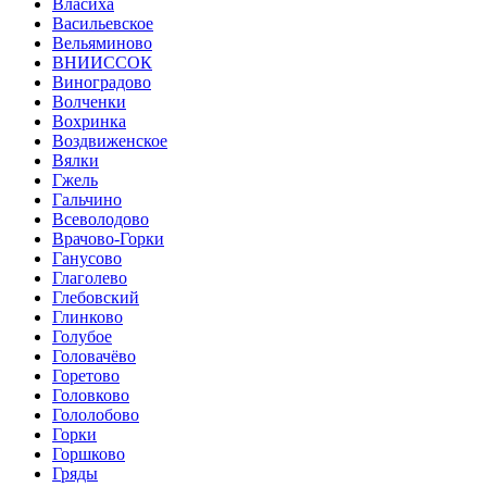
Власиха
Васильевское
Вельяминово
ВНИИССОК
Виноградово
Волченки
Вохринка
Воздвиженское
Вялки
Гжель
Гальчино
Всеволодово
Врачово-Горки
Ганусово
Глаголево
Глебовский
Глинково
Голубое
Головачёво
Горетово
Головково
Гололобово
Горки
Горшково
Гряды