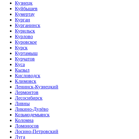
Кузнецк
Куйбышев
Кумертау
Курган
Курганинск
Курильск
Курлово
Куровское
Курск
Куртамыш
Курчатов
Куса
Кызыл
Кисловодск
Климовск
Ленинск-Кузнецкий
Лермонтов
Лесосибирск
Ливны
Ликино-Дулёво
Козьмодемьянск
Коломна
Ломоносов
Лосино-Петровский
Луга