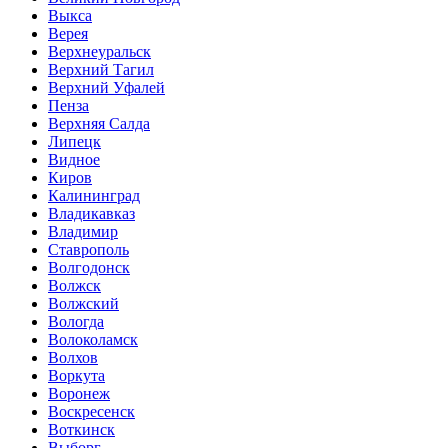
Выкса
Верея
Верхнеуральск
Верхний Тагил
Верхний Уфалей
Пенза
Верхняя Салда
Липецк
Видное
Киров
Калининград
Владикавказ
Владимир
Ставрополь
Волгодонск
Волжск
Волжский
Вологда
Волоколамск
Волхов
Воркута
Воронеж
Воскресенск
Воткинск
Выборг