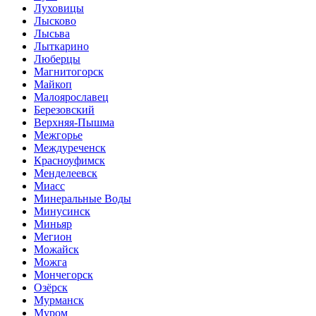
Луховицы
Лысково
Лысьва
Лыткарино
Люберцы
Магнитогорск
Майкоп
Малоярославец
Березовский
Верхняя-Пышма
Межгорье
Междуреченск
Красноуфимск
Менделеевск
Миасс
Минеральные Воды
Минусинск
Миньяр
Мегион
Можайск
Можга
Мончегорск
Озёрск
Мурманск
Муром