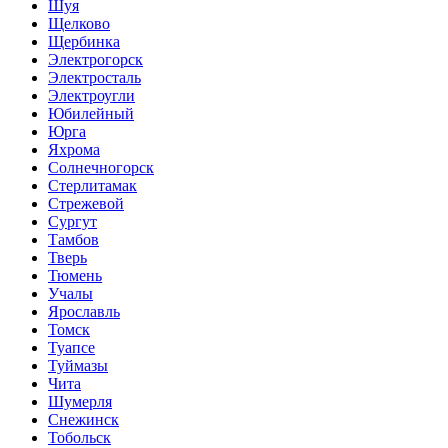
Шуя
Щелково
Щербинка
Электрогорск
Электросталь
Электроугли
Юбилейный
Юрга
Яхрома
Солнечногорск
Стерлитамак
Стрежевой
Сургут
Тамбов
Тверь
Тюмень
Учалы
Ярославль
Томск
Туапсе
Туймазы
Чита
Шумерля
Снежинск
Тобольск