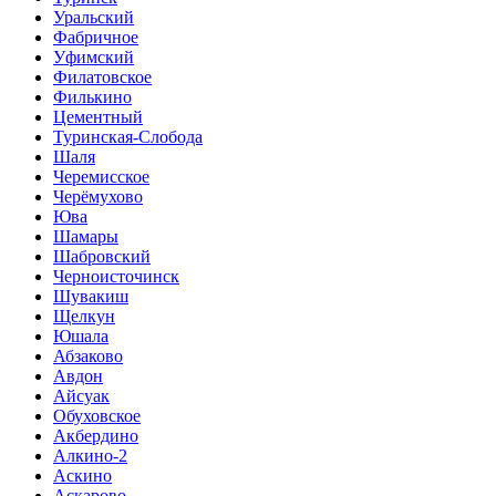
Уральский
Фабричное
Уфимский
Филатовское
Филькино
Цементный
Туринская-Слобода
Шаля
Черемисское
Черёмухово
Юва
Шамары
Шабровский
Черноисточинск
Шувакиш
Щелкун
Юшала
Абзаково
Авдон
Айсуак
Обуховское
Акбердино
Алкино-2
Аскино
Аскарово