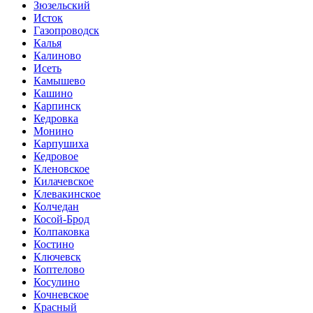
Зюзельский
Исток
Газопроводск
Калья
Калиново
Исеть
Камышево
Кашино
Карпинск
Кедровка
Монино
Карпушиха
Кедровое
Кленовское
Килачевское
Клевакинское
Колчедан
Косой-Брод
Колпаковка
Костино
Ключевск
Коптелово
Косулино
Кочневское
Красный