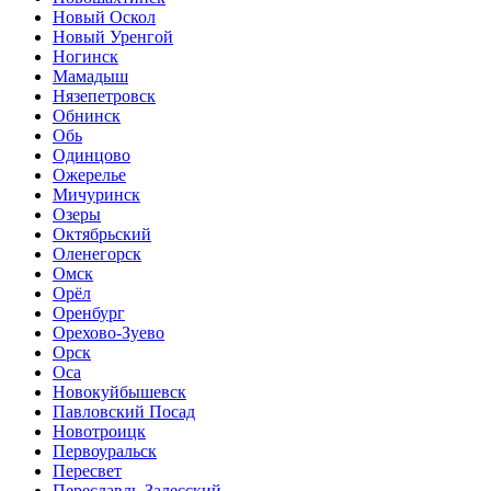
Новый Оскол
Новый Уренгой
Ногинск
Мамадыш
Нязепетровск
Обнинск
Обь
Одинцово
Ожерелье
Мичуринск
Озеры
Октябрьский
Оленегорск
Омск
Орёл
Оренбург
Орехово-Зуево
Орск
Оса
Новокуйбышевск
Павловский Посад
Новотроицк
Первоуральск
Пересвет
Переславль-Залесский