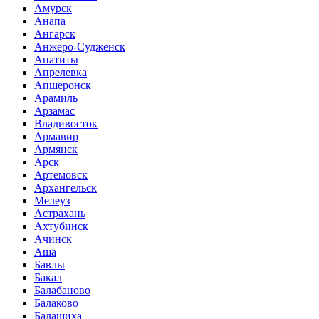
Амурск
Анапа
Ангарск
Анжеро-Судженск
Апатиты
Апрелевка
Апшеронск
Арамиль
Арзамас
Владивосток
Армавир
Армянск
Арск
Артемовск
Архангельск
Мелеуз
Астрахань
Ахтубинск
Ачинск
Аша
Бавлы
Бакал
Балабаново
Балаково
Балашиха