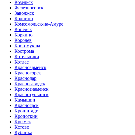
Козельск
Железногорск
Заволжск
Колпино
Комсомольск-на-Амуре
Копейск
Коркино
Королев
Костомукша
Кострома
Котельники
Котлас
Красноармейск
Красногорск
Краснодар
Краснозаводск
Краснознаменск
Краснотурьинск
Камышин
Красноярск
Кронштадт
Кропоткин
Крымск
Кстово
Кубинка