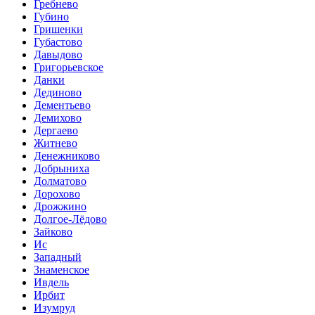
Гребнево
Губино
Гришенки
Губастово
Давыдово
Григорьевское
Данки
Дединово
Дементьево
Демихово
Дергаево
Житнево
Денежниково
Добрыниха
Долматово
Дорохово
Дрожжино
Долгое-Лёдово
Зайково
Ис
Западный
Знаменское
Ивдель
Ирбит
Изумруд