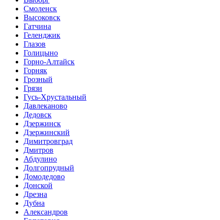
Смоленск
Высоковск
Гатчина
Геленджик
Глазов
Голицыно
Горно-Алтайск
Горняк
Грозный
Грязи
Гусь-Хрустальный
Давлеканово
Дедовск
Дзержинск
Дзержинский
Димитровград
Дмитров
Абдулино
Долгопрудный
Домодедово
Донской
Дрезна
Дубна
Александров