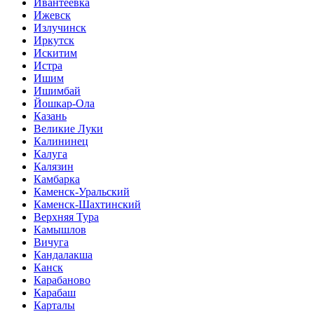
Ивантеевка
Ижевск
Излучинск
Иркутск
Искитим
Истра
Ишим
Ишимбай
Йошкар-Ола
Казань
Великие Луки
Калининец
Калуга
Калязин
Камбарка
Каменск-Уральский
Каменск-Шахтинский
Верхняя Тура
Камышлов
Вичуга
Кандалакша
Канск
Карабаново
Карабаш
Карталы