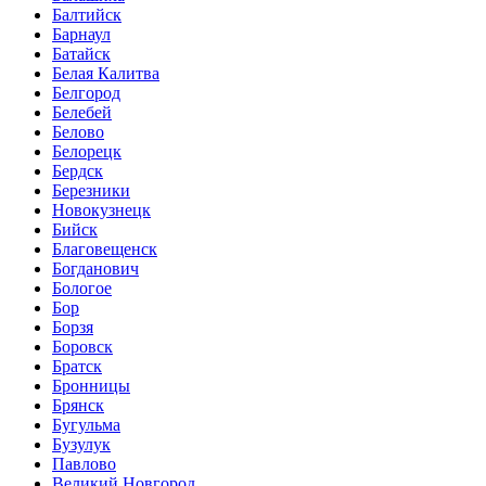
Балтийск
Барнаул
Батайск
Белая Калитва
Белгород
Белебей
Белово
Белорецк
Бердск
Березники
Новокузнецк
Бийск
Благовещенск
Богданович
Бологое
Бор
Борзя
Боровск
Братск
Бронницы
Брянск
Бугульма
Бузулук
Павлово
Великий Новгород