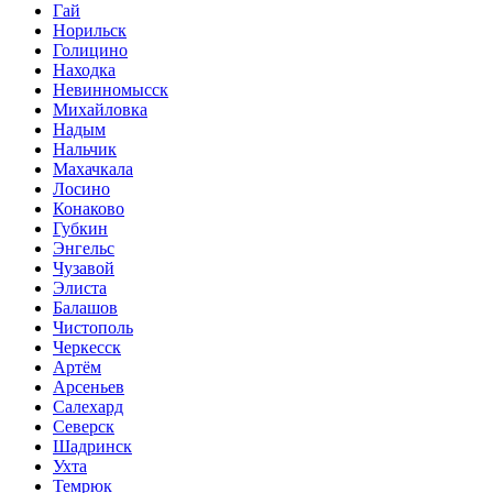
Гай
Норильск
Голицино
Находка
Невинномысск
Михайловка
Надым
Нальчик
Махачкала
Лосино
Конаково
Губкин
Энгельс
Чузавой
Элиста
Балашов
Чистополь
Черкесск
Артём
Арсеньев
Салехард
Северск
Шадринск
Ухта
Темрюк