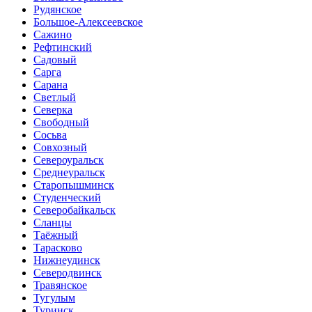
Рудянское
Большое-Алексеевское
Сажино
Рефтинский
Садовый
Сарга
Сарана
Светлый
Северка
Свободный
Сосьва
Совхозный
Североуральск
Среднеуральск
Старопышминск
Студенческий
Северобайкальск
Сланцы
Таёжный
Тарасково
Нижнеудинск
Северодвинск
Травянское
Тугулым
Туринск