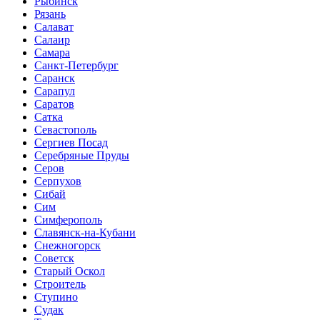
Рыбинск
Рязань
Салават
Салаир
Самара
Санкт-Петербург
Саранск
Сарапул
Саратов
Сатка
Севастополь
Сергиев Посад
Серебряные Пруды
Серов
Серпухов
Сибай
Сим
Симферополь
Славянск-на-Кубани
Снежногорск
Советск
Старый Оскол
Строитель
Ступино
Судак