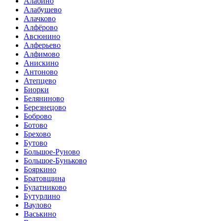
Алабино
Алабушево
Алачково
Алфёрово
Авсюнино
Алферьево
Алфимово
Анискино
Антоново
Атепцево
Биорки
Беляниново
Березнецово
Боброво
Ботово
Брехово
Бутово
Большое-Руново
Большое-Буньково
Бояркино
Братовщина
Булатниково
Бутурлино
Ваулово
Васькино