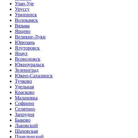
Улан-Уде
Уруссу
Урюпинск
Волокамск
Вязьма
Ярцево
Великие-Луки
Юрюзань
Ялуторовск
Янаул
Всеволожск
Южноуральск
Зеленоград
Южно-Сахалинск
Тучково
Удельная
Красково
Малаховка
Софрино
Селятино
Запрудня
Быково
Львовский
Шаховская
Правдинский