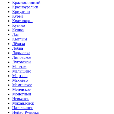
Красноглинный
Красноуральск
Криулино
Курьи
Красноярка
Кузино
Кушва
Лая
Кытлым
Лёвиха
Лобва
Ларьковка
Липовское
Луговской
Манчаж
Малышево
Мартюш
Махнёво
Маминское
Мезенское
Монетный
Невьянск
Михайловск
Натальинск
Нейво-Рудянка