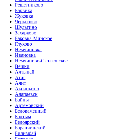
Решетниково
Барвиха
Жуковка
Черкизово
Шульгино
Захарково
Баковка-Минское
Глухово
Немчиновка
Ивановка
Немчиново-Сколковское
Вешки
Алтынай
Атиг
Ачит
Аксиньино
Алапаевск
Байны
Артёмовский
Белокаменный
Балтым
Белоярский
Баранчинский
Билимбай
Битимка