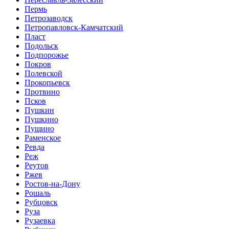
Пермь
Петрозаводск
Петропавловск-Камчатский
Пласт
Подольск
Подпорожье
Покров
Полевской
Прокопьевск
Протвино
Псков
Пушкин
Пушкино
Пущино
Раменское
Ревда
Реж
Реутов
Ржев
Ростов-на-Дону
Рошаль
Рубцовск
Руза
Рузаевка