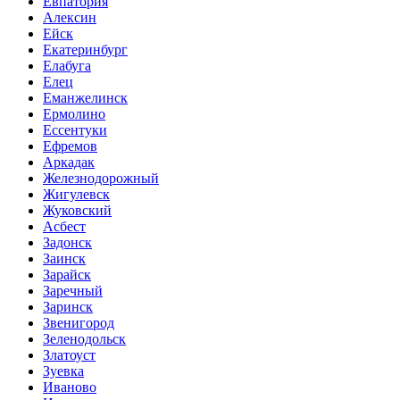
Евпатория
Алексин
Ейск
Екатеринбург
Елабуга
Елец
Еманжелинск
Ермолино
Ессентуки
Ефремов
Аркадак
Железнодорожный
Жигулевск
Жуковский
Асбест
Задонск
Заинск
Зарайск
Заречный
Заринск
Звенигород
Зеленодольск
Златоуст
Зуевка
Иваново