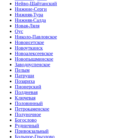
Нейво-Шайтанский
Нижние-Серги
Нижняя-Тура
Нижняя-Салда
Новая-Ляля
Оус
Николо-Павловское
Новоисетское
Новоуткинск
Новоалексеевское
Новопышминское
Заводоуспенское
Пелым
Патруши
Позариха
Пионерский
Полдневая
Ключевая
Половинный
Петрокаменское
Полуночное
Богослово
Рудничный
Привокзальный
Большое-Грызлово