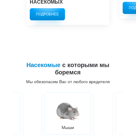
НАСЕКОМЫХ
ПО
ПОДРОБНЕЕ
Насекомые
с которыми мы
боремся
Мы обезопасим Вас от любого вредителя
ры
Мыши
Жуки