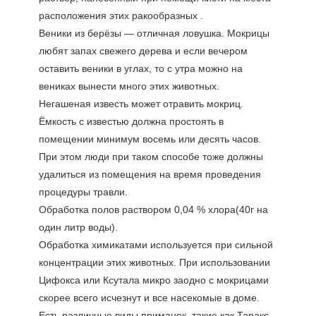
расположения этих ракообразных .
Веники из берёзы — отличная ловушка. Мокрицы
любят запах свежего дерева и если вечером
оставить веники в углах, то с утра можно на
вениках вынести много этих животных.
Негашеная известь может отравить мокриц.
Ёмкость с известью должна простоять в
помещении минимум восемь или десять часов.
При этом люди при таком способе тоже должны
удалиться из помещения на время проведения
процедуры травли.
Обработка полов раствором 0,04 % хлора(40г на
один литр воды).
Обработка химикатами используется при сильной
концентрации этих животных. При использовании
Цифокса или Ксутала микро заодно с мокрицами
скорее всего исчезнут и все насекомые в доме.
Есть различные виды приманок, такие как Таракс