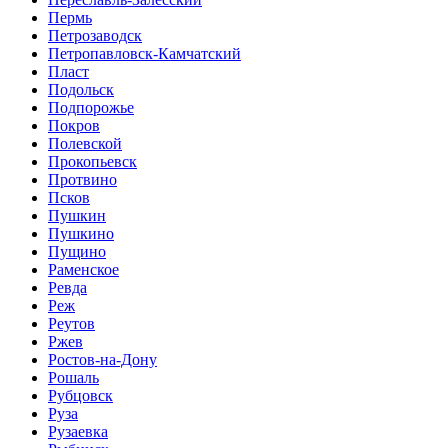
Пермь
Петрозаводск
Петропавловск-Камчатский
Пласт
Подольск
Подпорожье
Покров
Полевской
Прокопьевск
Протвино
Псков
Пушкин
Пушкино
Пущино
Раменское
Ревда
Реж
Реутов
Ржев
Ростов-на-Дону
Рошаль
Рубцовск
Руза
Рузаевка