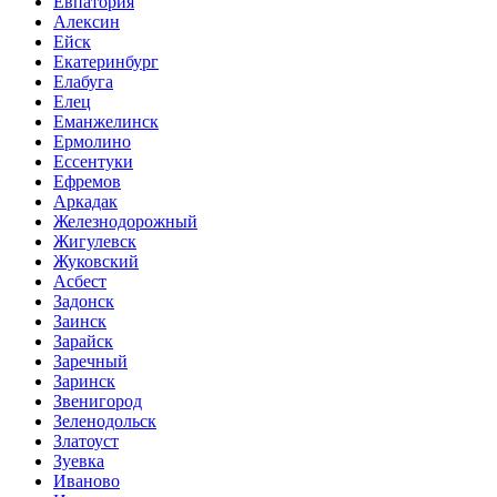
Евпатория
Алексин
Ейск
Екатеринбург
Елабуга
Елец
Еманжелинск
Ермолино
Ессентуки
Ефремов
Аркадак
Железнодорожный
Жигулевск
Жуковский
Асбест
Задонск
Заинск
Зарайск
Заречный
Заринск
Звенигород
Зеленодольск
Златоуст
Зуевка
Иваново