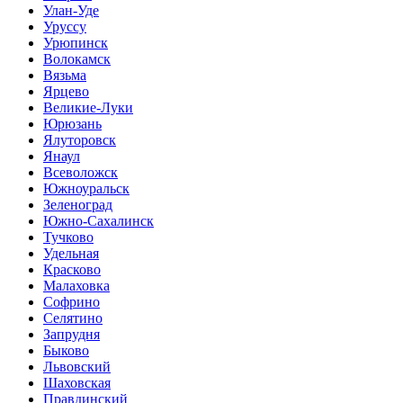
Улан-Уде
Уруссу
Урюпинск
Волокамск
Вязьма
Ярцево
Великие-Луки
Юрюзань
Ялуторовск
Янаул
Всеволожск
Южноуральск
Зеленоград
Южно-Сахалинск
Тучково
Удельная
Красково
Малаховка
Софрино
Селятино
Запрудня
Быково
Львовский
Шаховская
Правдинский