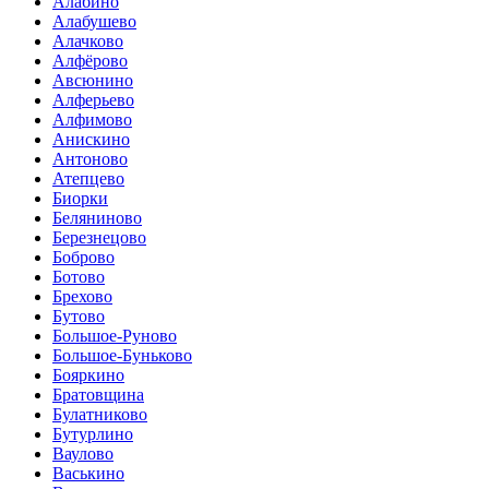
Алабино
Алабушево
Алачково
Алфёрово
Авсюнино
Алферьево
Алфимово
Анискино
Антоново
Атепцево
Биорки
Беляниново
Березнецово
Боброво
Ботово
Брехово
Бутово
Большое-Руново
Большое-Буньково
Бояркино
Братовщина
Булатниково
Бутурлино
Ваулово
Васькино