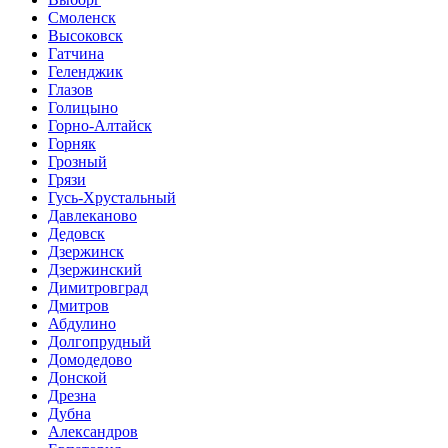
Смоленск
Высоковск
Гатчина
Геленджик
Глазов
Голицыно
Горно-Алтайск
Горняк
Грозный
Грязи
Гусь-Хрустальный
Давлеканово
Дедовск
Дзержинск
Дзержинский
Димитровград
Дмитров
Абдулино
Долгопрудный
Домодедово
Донской
Дрезна
Дубна
Александров