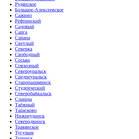
Рудянское
Большое-Алексеевское
Сажино
Рефтинский
Садовый
Сарга
Сарана
Светлый
Северка
Свободный
Сосьва
Совхозный
Североуральск
Среднеуральск
Старопышминск
Студенческий
Северобайкальск
Сланцы
Таёжный
Тарасково
Нижнеудинск
Северодвинск
Травянское
Тугулым
Туринск