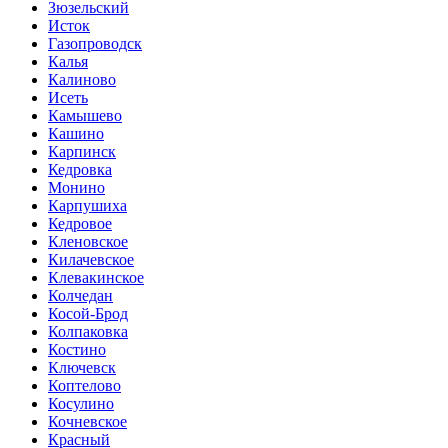
Зюзельский
Исток
Газопроводск
Калья
Калиново
Исеть
Камышево
Кашино
Карпинск
Кедровка
Монино
Карпушиха
Кедровое
Кленовское
Килачевское
Клевакинское
Колчедан
Косой-Брод
Колпаковка
Костино
Ключевск
Коптелово
Косулино
Кочневское
Красный