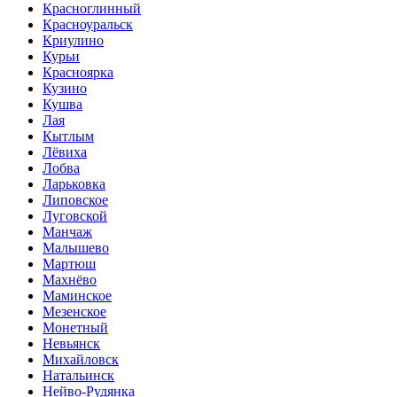
Красноглинный
Красноуральск
Криулино
Курьи
Красноярка
Кузино
Кушва
Лая
Кытлым
Лёвиха
Лобва
Ларьковка
Липовское
Луговской
Манчаж
Малышево
Мартюш
Махнёво
Маминское
Мезенское
Монетный
Невьянск
Михайловск
Натальинск
Нейво-Рудянка