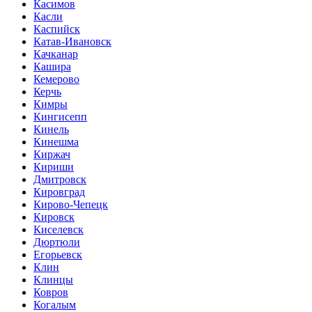
Касимов
Касли
Каспийск
Катав-Ивановск
Качканар
Кашира
Кемерово
Керчь
Кимры
Кингисепп
Кинель
Кинешма
Киржач
Кириши
Дмитровск
Кировград
Кирово-Чепецк
Кировск
Киселевск
Дюртюли
Егорьевск
Клин
Клинцы
Ковров
Когалым