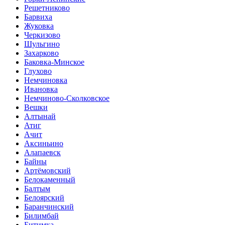
Решетниково
Барвиха
Жуковка
Черкизово
Шульгино
Захарково
Баковка-Минское
Глухово
Немчиновка
Ивановка
Немчиново-Сколковское
Вешки
Алтынай
Атиг
Ачит
Аксиньино
Алапаевск
Байны
Артёмовский
Белокаменный
Балтым
Белоярский
Баранчинский
Билимбай
Битимка