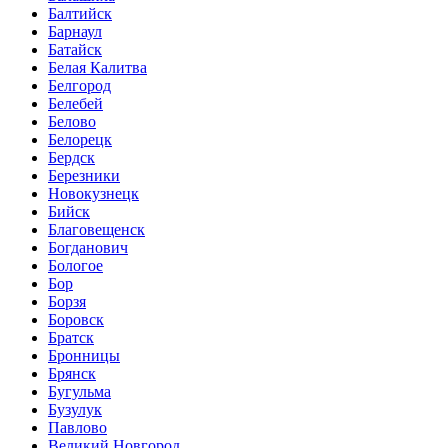
Балтийск
Барнаул
Батайск
Белая Калитва
Белгород
Белебей
Белово
Белорецк
Бердск
Березники
Новокузнецк
Бийск
Благовещенск
Богданович
Бологое
Бор
Борзя
Боровск
Братск
Бронницы
Брянск
Бугульма
Бузулук
Павлово
Великий Новгород