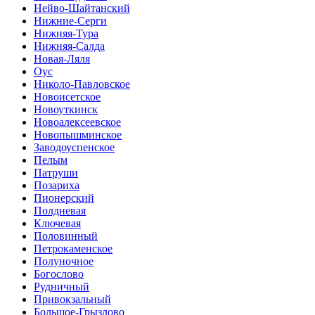
Нейво-Шайтанский
Нижние-Серги
Нижняя-Тура
Нижняя-Салда
Новая-Ляля
Оус
Николо-Павловское
Новоисетское
Новоуткинск
Новоалексеевское
Новопышминское
Заводоуспенское
Пелым
Патруши
Позариха
Пионерский
Полдневая
Ключевая
Половинный
Петрокаменское
Полуночное
Богослово
Рудничный
Привокзальный
Большое-Грызлово