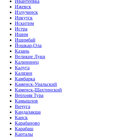
Ивантеевка
Ижевск
Излучинск
Иркутск
Искитим
Истра
Ишим
Ишимбай
Йошкар-Ола
Казань
Великие Луки
Калининец
Калуга
Калязин
Камбарка
Каменск-Уральский
Каменск-Шахтинский
Верхняя Тура
Камышлов
Вичуга
Кандалакша
Канск
Карабаново
Карабаш
Карталы