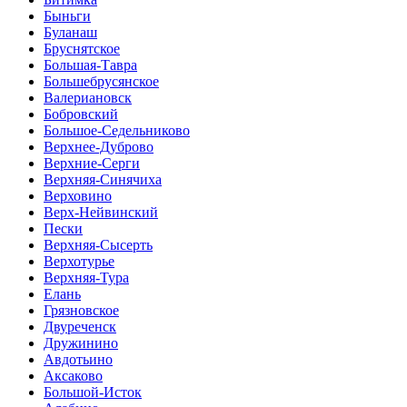
Быньги
Буланаш
Бруснятское
Большая-Тавра
Большебрусянское
Валериановск
Бобровский
Большое-Седельниково
Верхнее-Дуброво
Верхние-Серги
Верхняя-Синячиха
Верховино
Верх-Нейвинский
Пески
Верхняя-Сысерть
Верхотурье
Верхняя-Тура
Елань
Грязновское
Двуреченск
Дружинино
Авдотьино
Аксаково
Большой-Исток