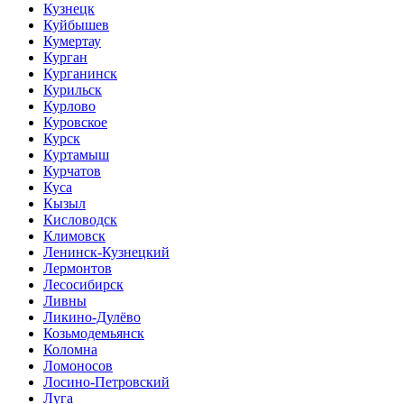
Кузнецк
Куйбышев
Кумертау
Курган
Курганинск
Курильск
Курлово
Куровское
Курск
Куртамыш
Курчатов
Куса
Кызыл
Кисловодск
Климовск
Ленинск-Кузнецкий
Лермонтов
Лесосибирск
Ливны
Ликино-Дулёво
Козьмодемьянск
Коломна
Ломоносов
Лосино-Петровский
Луга