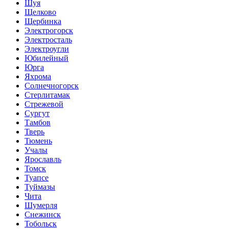
Шуя
Щелково
Щербинка
Электрогорск
Электросталь
Электроугли
Юбилейный
Юрга
Яхрома
Солнечногорск
Стерлитамак
Стрежевой
Сургут
Тамбов
Тверь
Тюмень
Учалы
Ярославль
Томск
Туапсе
Туймазы
Чита
Шумерля
Снежинск
Тобольск