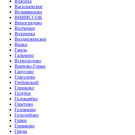
Власиха
Васильевское
Вельяминово
ВНИИССОК
Виноградово
Волченки
Вохринка
Воздвиженское
Вялки
Гжель
Гальчино
Всеволодово
Врачово-Горки
Ганусово
Глаголево
Глебовский
Глинково
Голубое
Головачёво
Горетово
Головково
Гололобово
Горки
Горшково
Гряды