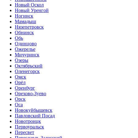
Новый Оскол
Новый Уренгой
Ногинск
Мамадыш
Нязепетровск
Обнинск
Обь
Одинцово
Ожерелье
Мичуринск
Озеры
Октябрьский
Оленегорск
Омск
Орёл
Оренбург
Орехово-Зуево
Орск
Оса
Новокуйбышевск
Павловский Посад
Новотроицк
Первоуральск
Пересвет
Переславль-Залесский