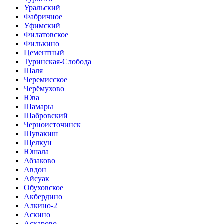
Уральский
Фабричное
Уфимский
Филатовское
Филькино
Цементный
Туринская-Слобода
Шаля
Черемисское
Черёмухово
Юва
Шамары
Шабровский
Черноисточинск
Шувакиш
Щелкун
Юшала
Абзаково
Авдон
Айсуак
Обуховское
Акбердино
Алкино-2
Аскино
Аскарово