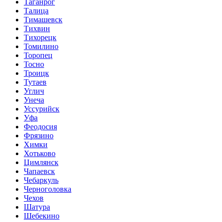
Таганрог
Талица
Тимашевск
Тихвин
Тихорецк
Томилино
Торопец
Тосно
Троицк
Тутаев
Углич
Унеча
Уссурийск
Уфа
Феодосия
Фрязино
Химки
Хотьково
Цимлянск
Чапаевск
Чебаркуль
Черноголовка
Чехов
Шатура
Шебекино