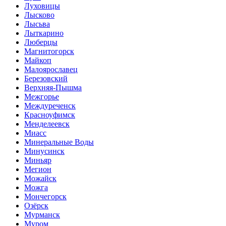
Луховицы
Лысково
Лысьва
Лыткарино
Люберцы
Магнитогорск
Майкоп
Малоярославец
Березовский
Верхняя-Пышма
Межгорье
Междуреченск
Красноуфимск
Менделеевск
Миасс
Минеральные Воды
Минусинск
Миньяр
Мегион
Можайск
Можга
Мончегорск
Озёрск
Мурманск
Муром