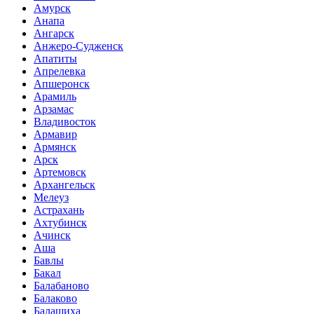
Амурск
Анапа
Ангарск
Анжеро-Судженск
Апатиты
Апрелевка
Апшеронск
Арамиль
Арзамас
Владивосток
Армавир
Армянск
Арск
Артемовск
Архангельск
Мелеуз
Астрахань
Ахтубинск
Ачинск
Аша
Бавлы
Бакал
Балабаново
Балаково
Балашиха