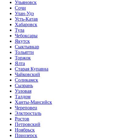
Ульяновск
Сочи
Улан-Удэ
Усть-Катав
Хабаровск
Тула
Чебоксары
Якутск
Сыктывкар
Тольятти
Торжок
Ялта
Старая Купавна
Чайковский
Соликамск
Сызрань
Узловая
Талдом
Ханты-Мансийск
Череповец
Элктросталь
Ростов
Петровский
Ноябрьск
Приозерск