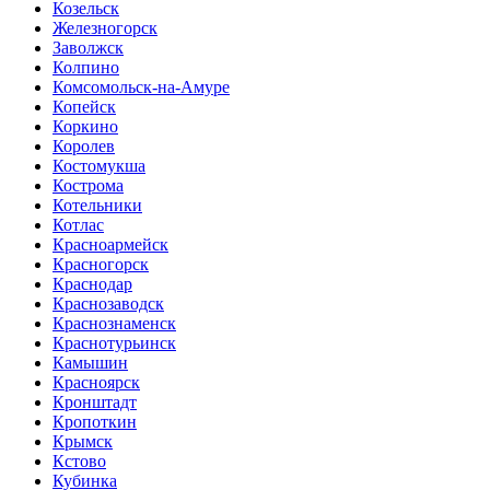
Козельск
Железногорск
Заволжск
Колпино
Комсомольск-на-Амуре
Копейск
Коркино
Королев
Костомукша
Кострома
Котельники
Котлас
Красноармейск
Красногорск
Краснодар
Краснозаводск
Краснознаменск
Краснотурьинск
Камышин
Красноярск
Кронштадт
Кропоткин
Крымск
Кстово
Кубинка