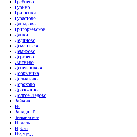
Гребнево
Губино
Гришенки
Губастово
Давыдово
Григорьевское
Данки
Дединово
Дементьево
Демихово
Дергаево
Житнево
Денежниково
Добрыниха
Долматово
Дорохово
Дрожжино
Долгое-Лёдово
Зайково
Ис
Западный
Знаменское
Ивдель
Ирбит
Изумруд