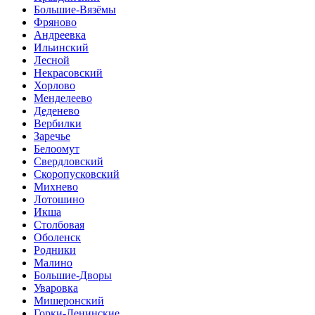
Большие-Вязёмы
Фряново
Андреевка
Ильинский
Лесной
Некрасовский
Хорлово
Менделеево
Деденево
Вербилки
Заречье
Белоомут
Свердловский
Скоропусковский
Михнево
Лотошино
Икша
Столбовая
Оболенск
Родники
Малино
Большие-Дворы
Уваровка
Мишеронский
Горки-Ленинские