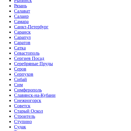
Рыбинск
Рязань
Салават
Салаир
Самара
Санкт-Петербург
Саранск
Сарапул
Саратов
Сатка
Севастополь
Сергиев Посад
Серебряные Пруды
Серов
Серпухов
Сибай
Сим
Симферополь
Славянск-на-Кубани
Снежногорск
Советск
Старый Оскол
Строитель
Ступино
Судак