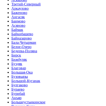
Третий-Северный
Аркаулово
Баженово
Ангасяк
Баимово
Асяново
Баймак
Байкибашево
Байназарово
Бала-Четырман
Белое-Озеро
Бедеева-Поляна
Бирск
Бижбуляк
Буздяк
Благовар
Большая-Ока
Бузовьязы
Большой-Куганак
Булгаково
Бураево
Бурибай
Акъяр
Большеустьикинское