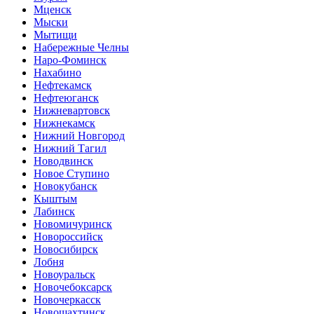
Мценск
Мыски
Мытищи
Набережные Челны
Наро-Фоминск
Нахабино
Нефтекамск
Нефтеюганск
Нижневартовск
Нижнекамск
Нижний Новгород
Нижний Тагил
Новодвинск
Новое Ступино
Новокубанск
Кыштым
Лабинск
Новомичуринск
Новороссийск
Новосибирск
Лобня
Новоуральск
Новочебоксарск
Новочеркасск
Новошахтинск