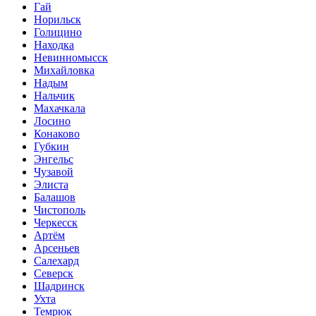
Гай
Норильск
Голицино
Находка
Невинномысск
Михайловка
Надым
Нальчик
Махачкала
Лосино
Конаково
Губкин
Энгельс
Чузавой
Элиста
Балашов
Чистополь
Черкесск
Артём
Арсеньев
Салехард
Северск
Шадринск
Ухта
Темрюк