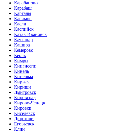
Карабаново
Карабаш
Карталы
Касимов
Касли
Каспийск
Катав-Ивановск
Качканар
Кашира
Кемерово
Керчь
Кимры
Кингисепп
Кинель
Кинешма
Киржач
Кириши
Дмитровск
Кировград
Кирово-Чепецк
Кировск
Киселевск
Дюртюли
Егорьевск
Клин