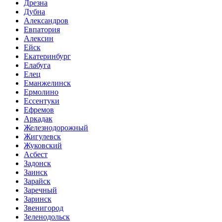
Дрезна
Дубна
Александров
Евпатория
Алексин
Ейск
Екатеринбург
Елабуга
Елец
Еманжелинск
Ермолино
Ессентуки
Ефремов
Аркадак
Железнодорожный
Жигулевск
Жуковский
Асбест
Задонск
Заинск
Зарайск
Заречный
Заринск
Звенигород
Зеленодольск