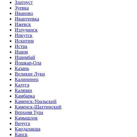
Златоуст
Зуевка
Иваново
Ивантеевка
Ижевск
Излучинск
Иркутск
Искитим
Истра
Ишим
Ишимбай
Йошкар-Ола
Казань
Великие Луки
Калининец
Калуга
Калязин
Камбарка
Каменск-Уральский
Каменск-Шахтинский
Верхняя Тура
Камышлов
Вичуга
Кандалакша
Канск