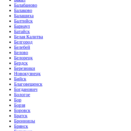
Балабаново
Балаково
Балашиха
Балтийск
Барнаул
Батайск
Белая Калитва
Белгород
Белебей
Белово
Белорецк
Бердск
Березники
Новокузнецк
Бийск
Благовещенск
Богданович
Бологое
Бор
Борзя
Боровск
Братск
Бронницы
Брянск