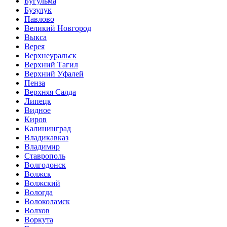
Бугульма
Бузулук
Павлово
Великий Новгород
Выкса
Верея
Верхнеуральск
Верхний Тагил
Верхний Уфалей
Пенза
Верхняя Салда
Липецк
Видное
Киров
Калининград
Владикавказ
Владимир
Ставрополь
Волгодонск
Волжск
Волжский
Вологда
Волоколамск
Волхов
Воркута