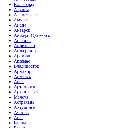
Волгоград
Алушта
Альметьевск
Амурск
Анапа
Ангарск
Анжеро-Судженск
Апатиты
Апрелевка
Апшеронск
Арамиль
Арзамас
Владивосток
Армавир
Армянск
Арск
Артемовск
Архангельск
Мелеуз
Астрахань
Ахтубинск
Ачинск
Аша
Бавлы
Бакал