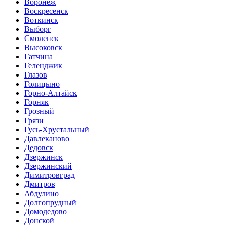
Воронеж
Воскресенск
Воткинск
Выборг
Смоленск
Высоковск
Гатчина
Геленджик
Глазов
Голицыно
Горно-Алтайск
Горняк
Грозный
Грязи
Гусь-Хрустальный
Давлеканово
Дедовск
Дзержинск
Дзержинский
Димитровград
Дмитров
Абдулино
Долгопрудный
Домодедово
Донской