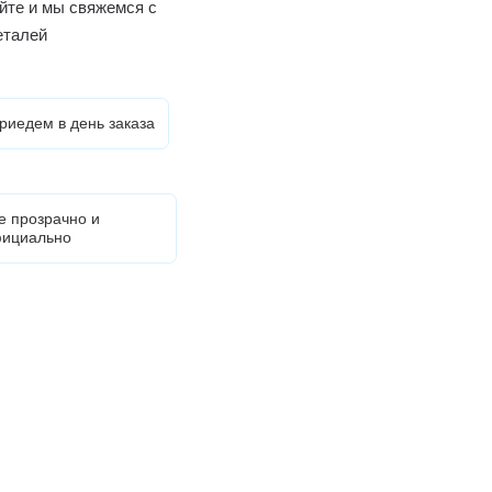
йте и мы свяжемся с
еталей
риедем в день заказа
е прозрачно и
ициально