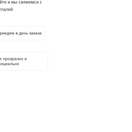
йте и мы свяжемся с
еталей
риедем в день заказа
е прозрачно и
ициально