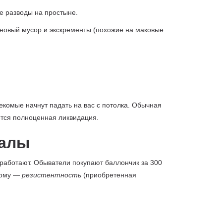
е разводы на простыне.
иновый мусор и экскременты (похожие на маковые
асекомые начнут падать на вас с потолка. Обычная
ется полноценная ликвидация.
налы
 работают. Обыватели покупают баллончик за 300
этому —
резистентность
(приобретенная