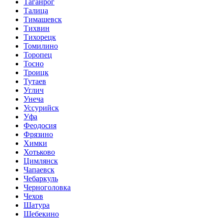
Таганрог
Талица
Тимашевск
Тихвин
Тихорецк
Томилино
Торопец
Тосно
Троицк
Тутаев
Углич
Унеча
Уссурийск
Уфа
Феодосия
Фрязино
Химки
Хотьково
Цимлянск
Чапаевск
Чебаркуль
Черноголовка
Чехов
Шатура
Шебекино