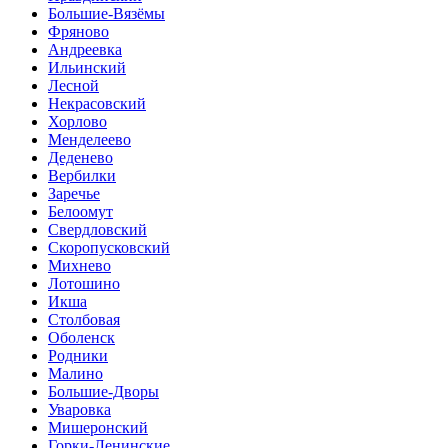
Большие-Вязёмы
Фряново
Андреевка
Ильинский
Лесной
Некрасовский
Хорлово
Менделеево
Деденево
Вербилки
Заречье
Белоомут
Свердловский
Скоропусковский
Михнево
Лотошино
Икша
Столбовая
Оболенск
Родники
Малино
Большие-Дворы
Уваровка
Мишеронский
Горки-Ленинские