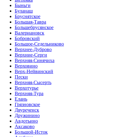
Быньги
Буланаш
Бруснятское
Большая-Тавра
Большебрусянское
Валериановск
Бобровский
Большое-Седельниково
Верхнее-Дуброво
Верхние-Серги
Верхняя-Синячиха
Верховино
Верх-Нейвинский
Пески
Верхняя-Сысерть
Верхотурье
Верхняя-Тура
Елань
Грязновское
Двуреченск
Дружинино
Авдотьино
Аксаково
Большой-Исток