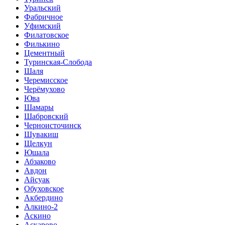
Уральский
Фабричное
Уфимский
Филатовское
Филькино
Цементный
Туринская-Слобода
Шаля
Черемисское
Черёмухово
Юва
Шамары
Шабровский
Черноисточинск
Шувакиш
Щелкун
Юшала
Абзаково
Авдон
Айсуак
Обуховское
Акбердино
Алкино-2
Аскино
Аскарово