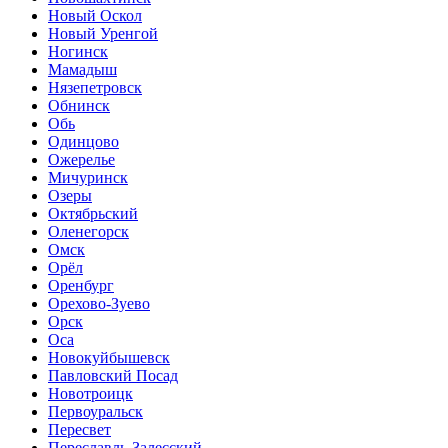
Новый Оскол
Новый Уренгой
Ногинск
Мамадыш
Нязепетровск
Обнинск
Обь
Одинцово
Ожерелье
Мичуринск
Озеры
Октябрьский
Оленегорск
Омск
Орёл
Оренбург
Орехово-Зуево
Орск
Оса
Новокуйбышевск
Павловский Посад
Новотроицк
Первоуральск
Пересвет
Переславль-Залесский