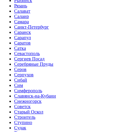
Рыбинск
Рязань
Салават
Салаир
Самара
Санкт-Петербург
Саранск
Сарапул
Саратов
Сатка
Севастополь
Сергиев Посад
Серебряные Пруды
Серов
Серпухов
Сибай
Сим
Симферополь
Славянск-на-Кубани
Снежногорск
Советск
Старый Оскол
Строитель
Ступино
Судак