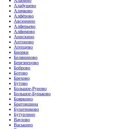
Алабино
Алабушево
Алачково
Алфёрово
Авсюнино
Алферьево
Алфимово
Анискино
Антоново
Атепцево
Биорки
Беляниново
Березнецово
Боброво
Ботово
Брехово
Бутово
Большое-Руново
Большое-Буньково
Бояркино
Братовщина
Булатниково
Бутурлино
Ваулово
Васькино