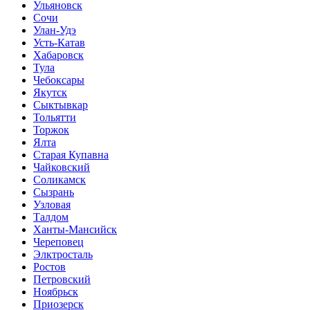
Ульяновск
Сочи
Улан-Удэ
Усть-Катав
Хабаровск
Тула
Чебоксары
Якутск
Сыктывкар
Тольятти
Торжок
Ялта
Старая Купавна
Чайковский
Соликамск
Сызрань
Узловая
Талдом
Ханты-Мансийск
Череповец
Элктросталь
Ростов
Петровский
Ноябрьск
Приозерск