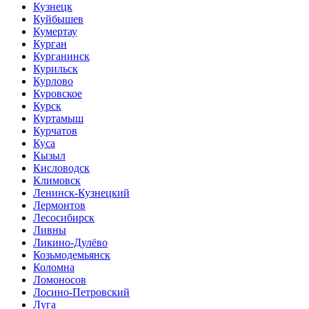
Кузнецк
Куйбышев
Кумертау
Курган
Курганинск
Курильск
Курлово
Куровское
Курск
Куртамыш
Курчатов
Куса
Кызыл
Кисловодск
Климовск
Ленинск-Кузнецкий
Лермонтов
Лесосибирск
Ливны
Ликино-Дулёво
Козьмодемьянск
Коломна
Ломоносов
Лосино-Петровский
Луга