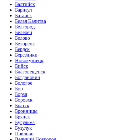
Балтийск
Барнаул
Батайск
Белая Калитва
Белгород
Белебей
Белово
Белорецк
Бердск
Березники
Новокузнецк
Бийск
Благовещенск
Богданович
Бологое
Бор
Борзя
Боровск
Братск
Бронницы
Брянск
Бугульма
Бузулук
Павлово
Великий Новгород