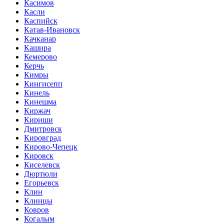
Касимов
Касли
Каспийск
Катав-Ивановск
Качканар
Кашира
Кемерово
Керчь
Кимры
Кингисепп
Кинель
Кинешма
Киржач
Кириши
Дмитровск
Кировград
Кирово-Чепецк
Кировск
Киселевск
Дюртюли
Егорьевск
Клин
Клинцы
Ковров
Когалым