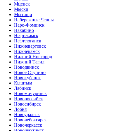
Мценск
Мыски
Мытищи
Набережные Челны
Наро-Фоминск
Нахабино
Нефтекамск
Нефтеюганск
Нижневартовск
Нижнекамск
Нижний Новгород
Нижний Тагил
Новодвинск
Новое Ступино
Новокубанск
Кыштым
Лабинск
Новомичуринск
Новороссийск
Новосибирск
Лобня
Новоуральск
Новочебоксарск
Новочеркасск
Новошахтинск