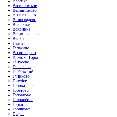
Власиха
Васильевское
Вельяминово
ВНИИССОК
Виноградово
Волченки
Вохринка
Воздвиженское
Вялки
Гжель
Гальчино
Всеволодово
Врачово-Горки
Ганусово
Глаголево
Глебовский
Глинково
Голубое
Головачёво
Горетово
Головково
Гололобово
Горки
Горшково
Гряды