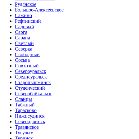
Рудянское
Большое-Алексеевское
Сажино
Рефтинский
Садовый
Сарга
Сарана
Светлый
Северка
Свободный
Сосьва
Совхозный
Североуральск
Среднеуральск
Старопышминск
Студенческий
Северобайкальск
Сланцы
Таёжный
Тарасково
Нижнеудинск
Северодвинск
Травянское
Тугулым
Туринск