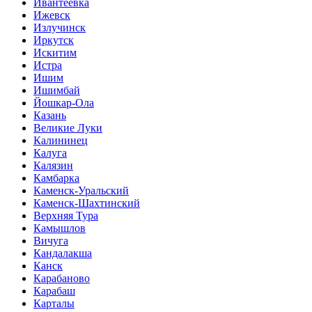
Ивантеевка
Ижевск
Излучинск
Иркутск
Искитим
Истра
Ишим
Ишимбай
Йошкар-Ола
Казань
Великие Луки
Калининец
Калуга
Калязин
Камбарка
Каменск-Уральский
Каменск-Шахтинский
Верхняя Тура
Камышлов
Вичуга
Кандалакша
Канск
Карабаново
Карабаш
Карталы