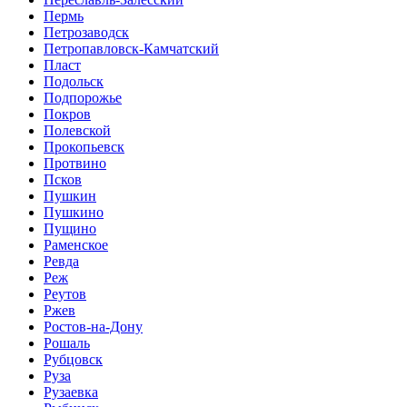
Пермь
Петрозаводск
Петропавловск-Камчатский
Пласт
Подольск
Подпорожье
Покров
Полевской
Прокопьевск
Протвино
Псков
Пушкин
Пушкино
Пущино
Раменское
Ревда
Реж
Реутов
Ржев
Ростов-на-Дону
Рошаль
Рубцовск
Руза
Рузаевка