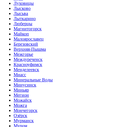
Луховицы
Лысково
Лысьва
Лыткарино
Люберцы
Магнитогорск
Майкоп
Малоярославец
Березовский
Верхняя-Пышма
Межгорье
Междуреченск
Красноуфимск
Менделеевск
Миасс
Минеральные Воды
Минусинск
Миньяр
Мегион
Можайск
Можга
Мончегорск
Озёрск
Мурманск
Муром