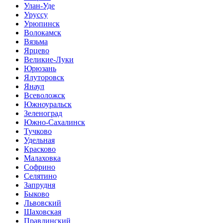
Улан-Уде
Уруссу
Урюпинск
Волокамск
Вязьма
Ярцево
Великие-Луки
Юрюзань
Ялуторовск
Янаул
Всеволожск
Южноуральск
Зеленоград
Южно-Сахалинск
Тучково
Удельная
Красково
Малаховка
Софрино
Селятино
Запрудня
Быково
Львовский
Шаховская
Правдинский