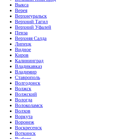
Выкса
Верея
Верхнеуральск
Верхний Тагил
Верхний Уфалей
Пенза
Верхняя Салда
Липецк
Видное
Киров
Калининград
Владикавказ
Владимир
Ставрополь
Волгодонск
Волжск
Волжский
Вологда
Волоколамск
Волхов
Воркута
Воронеж
Воскресенск
Воткинск
Выборг