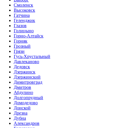
Смоленск
Высоковск
Гатчина
Геленджик
Глазов
Голицыно
Горно-Алтайск
Горняк
Грозный
Грязи
Гусь-Хрустальный
Давлеканово
Дедовск
Дзержинск
Дзержинский
Димитровград
Дмитров
Абдулино
Долгопрудный
Домодедово
Донской
Дрезна
Дубна
Александров