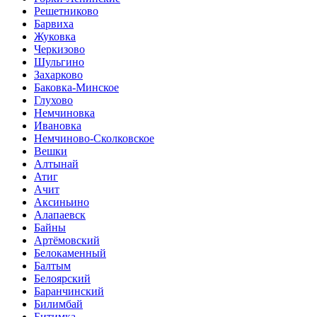
Решетниково
Барвиха
Жуковка
Черкизово
Шульгино
Захарково
Баковка-Минское
Глухово
Немчиновка
Ивановка
Немчиново-Сколковское
Вешки
Алтынай
Атиг
Ачит
Аксиньино
Алапаевск
Байны
Артёмовский
Белокаменный
Балтым
Белоярский
Баранчинский
Билимбай
Битимка