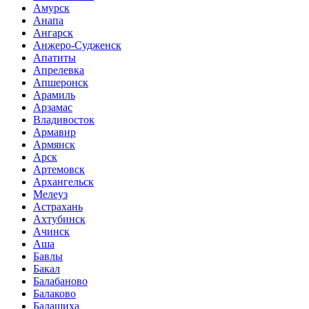
Амурск
Анапа
Ангарск
Анжеро-Судженск
Апатиты
Апрелевка
Апшеронск
Арамиль
Арзамас
Владивосток
Армавир
Армянск
Арск
Артемовск
Архангельск
Мелеуз
Астрахань
Ахтубинск
Ачинск
Аша
Бавлы
Бакал
Балабаново
Балаково
Балашиха