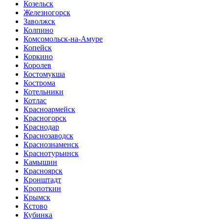
Козельск
Железногорск
Заволжск
Колпино
Комсомольск-на-Амуре
Копейск
Коркино
Королев
Костомукша
Кострома
Котельники
Котлас
Красноармейск
Красногорск
Краснодар
Краснозаводск
Краснознаменск
Краснотурьинск
Камышин
Красноярск
Кронштадт
Кропоткин
Крымск
Кстово
Кубинка