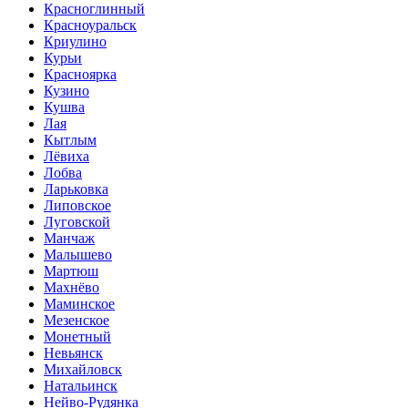
Красноглинный
Красноуральск
Криулино
Курьи
Красноярка
Кузино
Кушва
Лая
Кытлым
Лёвиха
Лобва
Ларьковка
Липовское
Луговской
Манчаж
Малышево
Мартюш
Махнёво
Маминское
Мезенское
Монетный
Невьянск
Михайловск
Натальинск
Нейво-Рудянка