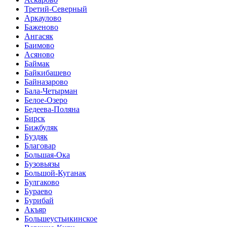
Третий-Северный
Аркаулово
Баженово
Ангасяк
Баимово
Асяново
Баймак
Байкибашево
Байназарово
Бала-Четырман
Белое-Озеро
Бедеева-Поляна
Бирск
Бижбуляк
Буздяк
Благовар
Большая-Ока
Бузовьязы
Большой-Куганак
Булгаково
Бураево
Бурибай
Акъяр
Большеустьикинское