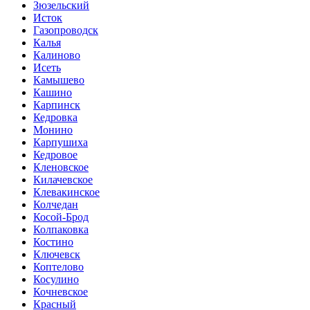
Зюзельский
Исток
Газопроводск
Калья
Калиново
Исеть
Камышево
Кашино
Карпинск
Кедровка
Монино
Карпушиха
Кедровое
Кленовское
Килачевское
Клевакинское
Колчедан
Косой-Брод
Колпаковка
Костино
Ключевск
Коптелово
Косулино
Кочневское
Красный