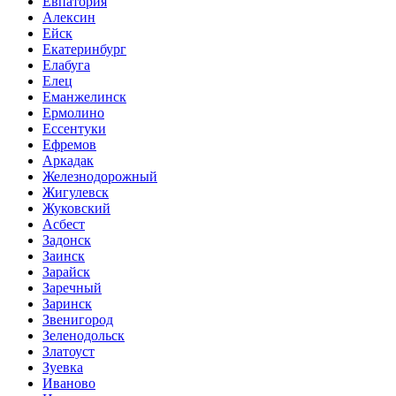
Евпатория
Алексин
Ейск
Екатеринбург
Елабуга
Елец
Еманжелинск
Ермолино
Ессентуки
Ефремов
Аркадак
Железнодорожный
Жигулевск
Жуковский
Асбест
Задонск
Заинск
Зарайск
Заречный
Заринск
Звенигород
Зеленодольск
Златоуст
Зуевка
Иваново