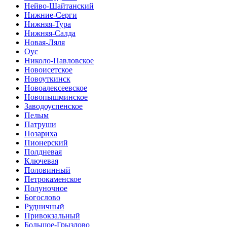
Нейво-Шайтанский
Нижние-Серги
Нижняя-Тура
Нижняя-Салда
Новая-Ляля
Оус
Николо-Павловское
Новоисетское
Новоуткинск
Новоалексеевское
Новопышминское
Заводоуспенское
Пелым
Патруши
Позариха
Пионерский
Полдневая
Ключевая
Половинный
Петрокаменское
Полуночное
Богослово
Рудничный
Привокзальный
Большое-Грызлово