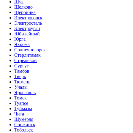
Шуя
Щелково
Щербинка
Электрогорск
Электросталь
Электроугли
Юбилейный
Юрга
Яхрома
Солнечногорск
Стерлитамак
Стрежевой
Сургут
Тамбов
Тверь
Тюмень
Учалы
Ярославль
Томск
Туапсе
Туймазы
Чита
Шумерля
Снежинск
Тобольск