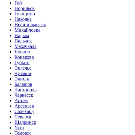
Гай
Норильск
Голицино
Находка
Невинномысск
Михайловка
Надым
Нальчик
Махачкала
Лосино
Конаково
Губкин
Энгельс
Чузавой
Элиста
Балашов
Чистополь
Черкесск
Артём
Арсеньев
Салехард
Северск
Шадринск
Ухта
Темрюк