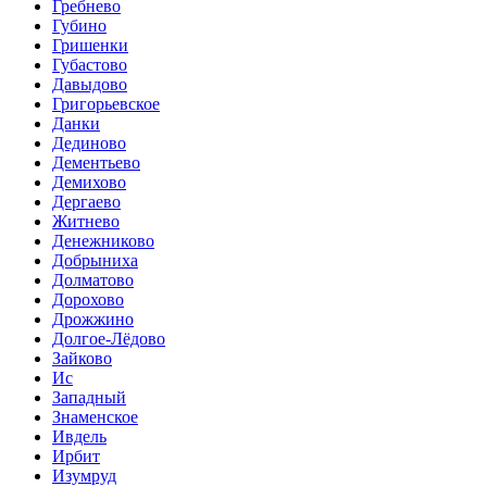
Гребнево
Губино
Гришенки
Губастово
Давыдово
Григорьевское
Данки
Дединово
Дементьево
Демихово
Дергаево
Житнево
Денежниково
Добрыниха
Долматово
Дорохово
Дрожжино
Долгое-Лёдово
Зайково
Ис
Западный
Знаменское
Ивдель
Ирбит
Изумруд