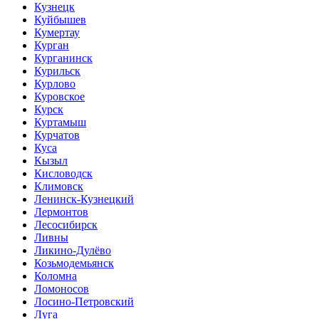
Кузнецк
Куйбышев
Кумертау
Курган
Курганинск
Курильск
Курлово
Куровское
Курск
Куртамыш
Курчатов
Куса
Кызыл
Кисловодск
Климовск
Ленинск-Кузнецкий
Лермонтов
Лесосибирск
Ливны
Ликино-Дулёво
Козьмодемьянск
Коломна
Ломоносов
Лосино-Петровский
Луга