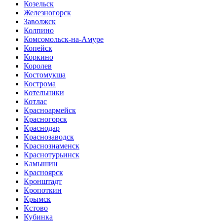
Козельск
Железногорск
Заволжск
Колпино
Комсомольск-на-Амуре
Копейск
Коркино
Королев
Костомукша
Кострома
Котельники
Котлас
Красноармейск
Красногорск
Краснодар
Краснозаводск
Краснознаменск
Краснотурьинск
Камышин
Красноярск
Кронштадт
Кропоткин
Крымск
Кстово
Кубинка