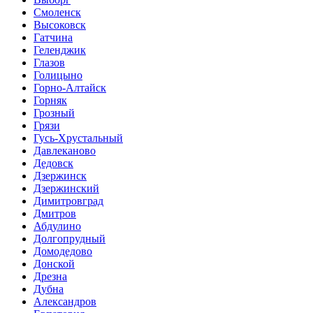
Смоленск
Высоковск
Гатчина
Геленджик
Глазов
Голицыно
Горно-Алтайск
Горняк
Грозный
Грязи
Гусь-Хрустальный
Давлеканово
Дедовск
Дзержинск
Дзержинский
Димитровград
Дмитров
Абдулино
Долгопрудный
Домодедово
Донской
Дрезна
Дубна
Александров