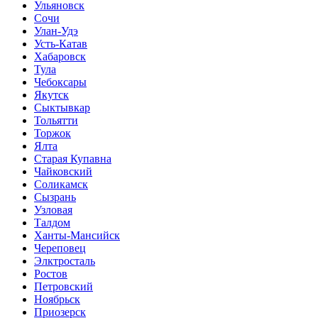
Ульяновск
Сочи
Улан-Удэ
Усть-Катав
Хабаровск
Тула
Чебоксары
Якутск
Сыктывкар
Тольятти
Торжок
Ялта
Старая Купавна
Чайковский
Соликамск
Сызрань
Узловая
Талдом
Ханты-Мансийск
Череповец
Элктросталь
Ростов
Петровский
Ноябрьск
Приозерск