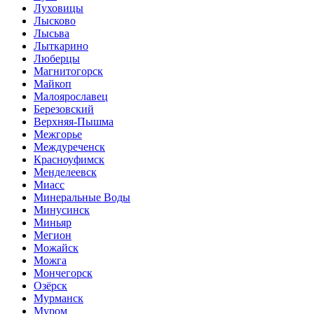
Луховицы
Лысково
Лысьва
Лыткарино
Люберцы
Магнитогорск
Майкоп
Малоярославец
Березовский
Верхняя-Пышма
Межгорье
Междуреченск
Красноуфимск
Менделеевск
Миасс
Минеральные Воды
Минусинск
Миньяр
Мегион
Можайск
Можга
Мончегорск
Озёрск
Мурманск
Муром