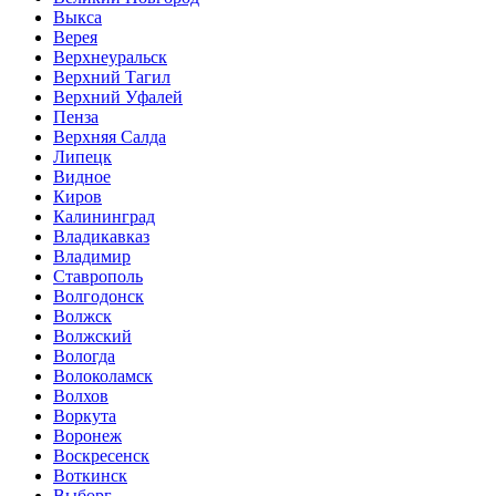
Выкса
Верея
Верхнеуральск
Верхний Тагил
Верхний Уфалей
Пенза
Верхняя Салда
Липецк
Видное
Киров
Калининград
Владикавказ
Владимир
Ставрополь
Волгодонск
Волжск
Волжский
Вологда
Волоколамск
Волхов
Воркута
Воронеж
Воскресенск
Воткинск
Выборг