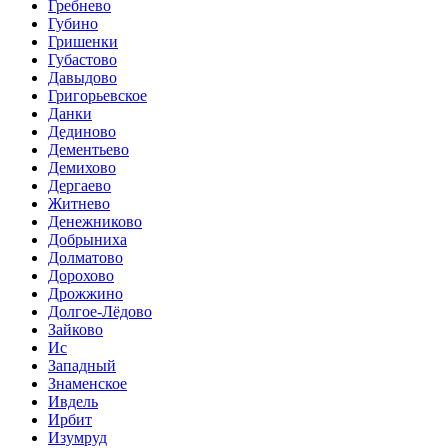
Гребнево
Губино
Гришенки
Губастово
Давыдово
Григорьевское
Данки
Дединово
Дементьево
Демихово
Дергаево
Житнево
Денежниково
Добрыниха
Долматово
Дорохово
Дрожжино
Долгое-Лёдово
Зайково
Ис
Западный
Знаменское
Ивдель
Ирбит
Изумруд