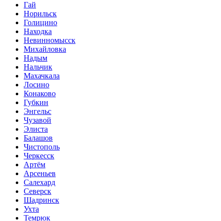
Гай
Норильск
Голицино
Находка
Невинномысск
Михайловка
Надым
Нальчик
Махачкала
Лосино
Конаково
Губкин
Энгельс
Чузавой
Элиста
Балашов
Чистополь
Черкесск
Артём
Арсеньев
Салехард
Северск
Шадринск
Ухта
Темрюк