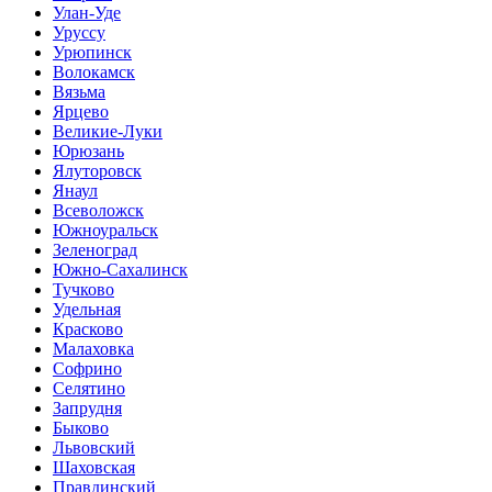
Улан-Уде
Уруссу
Урюпинск
Волокамск
Вязьма
Ярцево
Великие-Луки
Юрюзань
Ялуторовск
Янаул
Всеволожск
Южноуральск
Зеленоград
Южно-Сахалинск
Тучково
Удельная
Красково
Малаховка
Софрино
Селятино
Запрудня
Быково
Львовский
Шаховская
Правдинский