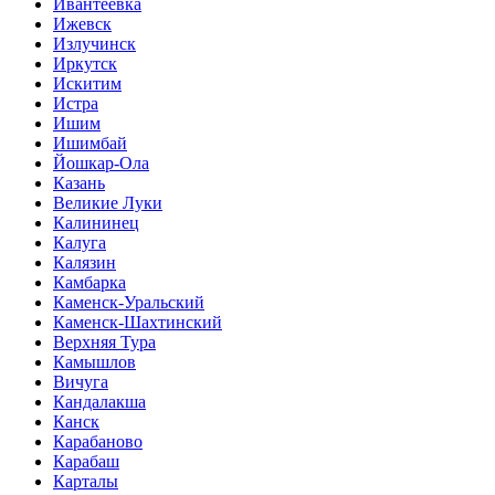
Ивантеевка
Ижевск
Излучинск
Иркутск
Искитим
Истра
Ишим
Ишимбай
Йошкар-Ола
Казань
Великие Луки
Калининец
Калуга
Калязин
Камбарка
Каменск-Уральский
Каменск-Шахтинский
Верхняя Тура
Камышлов
Вичуга
Кандалакша
Канск
Карабаново
Карабаш
Карталы