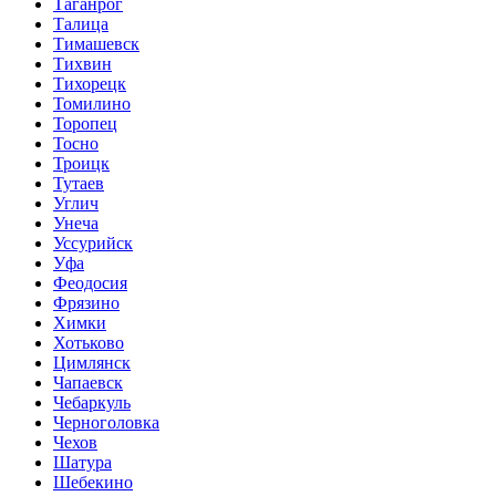
Таганрог
Талица
Тимашевск
Тихвин
Тихорецк
Томилино
Торопец
Тосно
Троицк
Тутаев
Углич
Унеча
Уссурийск
Уфа
Феодосия
Фрязино
Химки
Хотьково
Цимлянск
Чапаевск
Чебаркуль
Черноголовка
Чехов
Шатура
Шебекино