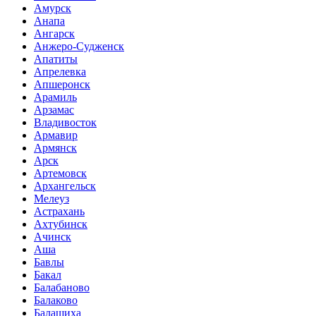
Амурск
Анапа
Ангарск
Анжеро-Судженск
Апатиты
Апрелевка
Апшеронск
Арамиль
Арзамас
Владивосток
Армавир
Армянск
Арск
Артемовск
Архангельск
Мелеуз
Астрахань
Ахтубинск
Ачинск
Аша
Бавлы
Бакал
Балабаново
Балаково
Балашиха