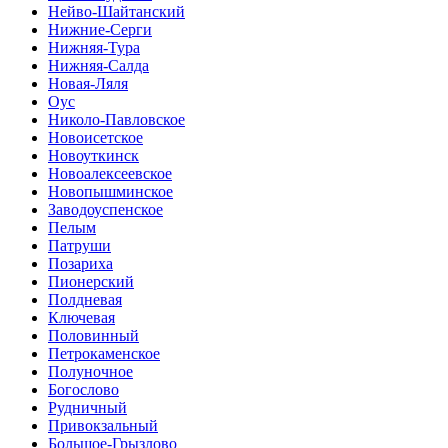
Нейво-Шайтанский
Нижние-Серги
Нижняя-Тура
Нижняя-Салда
Новая-Ляля
Оус
Николо-Павловское
Новоисетское
Новоуткинск
Новоалексеевское
Новопышминское
Заводоуспенское
Пелым
Патруши
Позариха
Пионерский
Полдневая
Ключевая
Половинный
Петрокаменское
Полуночное
Богослово
Рудничный
Привокзальный
Большое-Грызлово