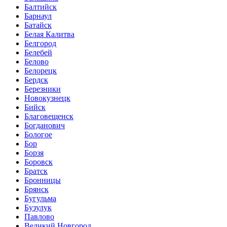
Балтийск
Барнаул
Батайск
Белая Калитва
Белгород
Белебей
Белово
Белорецк
Бердск
Березники
Новокузнецк
Бийск
Благовещенск
Богданович
Бологое
Бор
Борзя
Боровск
Братск
Бронницы
Брянск
Бугульма
Бузулук
Павлово
Великий Новгород