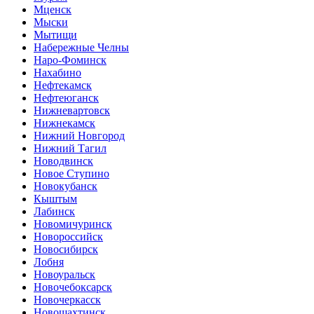
Мценск
Мыски
Мытищи
Набережные Челны
Наро-Фоминск
Нахабино
Нефтекамск
Нефтеюганск
Нижневартовск
Нижнекамск
Нижний Новгород
Нижний Тагил
Новодвинск
Новое Ступино
Новокубанск
Кыштым
Лабинск
Новомичуринск
Новороссийск
Новосибирск
Лобня
Новоуральск
Новочебоксарск
Новочеркасск
Новошахтинск