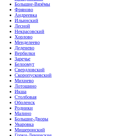
Большие-Вязёмы
Фряново
Андреевка
Ильинский
Лесной
Некрасовский
Хорлово
Менделеево
Деденево
Вербилки
Заречье
Белоомут
Свердловский
Скоропусковский
Михнево
Лотошино
Икша
Столбовая
Оболенск
Родники
Малино
Большие-Дворы
Уваровка
Мишеронский
Горки-Ленинские