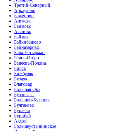
Третий-Северный
Аркаулово
Баженово
Ангасяк
Баимово
Асяново
Баймак
Байкибашево
Байназарово
Бала-Четырман
Белое-Озеро
Бедеева-Поляна
Бирск
Бижбуляк
Буздяк
Благовар
Большая-Ока
Бузовьязы
Большой-Куганак
Булгаково
Бураево
Бурибай
Акъяр
Большеустьикинское