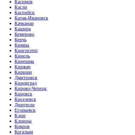
Касимов
Касли
Каспийск
Катав-Ивановск
Качканар
Кашира
Кемерово
Керчь
Кимры
Кингисепп
Кинель
Кинешма
Киржач
Кириши
Дмитровск
Кировград
Кирово-Чепецк
Кировск
Киселевск
Дюртюли
Егорьевск
Клин
Клинцы
Ковров
Когалым