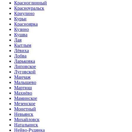
Красноглинный
Красноуральск
Криулино
Курьи
Красноярка
Кузино
Кушва
Лая
Кытлым
Лёвиха
Лобва
Ларьковка
Липовское
Луговской
Манчаж
Малышево
Мартюш
Махнёво
Маминское
Мезенское
Монетный
Невьянск
Михайловск
Натальинск
Нейво-Рудянка