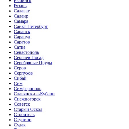
Рыбинск
Рязань
Салават
Салаир
Самара
Санкт-Петербург
Саранск
Сарапул
Саратов
Сатка
Севастополь
Сергиев Посад
Серебряные Пруды
Серов
Серпухов
Сибай
Сим
Симферополь
Славянск-на-Кубани
Снежногорск
Советск
Старый Оскол
Строитель
Ступино
Судак