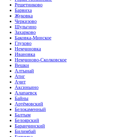
Решетниково
Барвиха
Жуковка
Черкизово
Шульгино
Захарково
Баковка-Минское
Глухово
Немчиновка
Ивановка
Немчиново-Сколковское
Вешки
Алтынай
Атиг
Ачит
Аксиньино
Алапаевск
Байны
Артёмовский
Белокаменный
Балтым
Белоярский
Баранчинский
Билимбай
Битимка