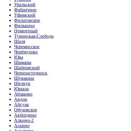
Уральский
Фабричное
Уфимский
Филатовское
Филькино
Цементный
Туринская-Слобода
Шаля
Черемисское
Черёмухово
Юва
Шамары
Шабровский
Черноисточинск
Шувакиш
Щелкун
Юшала
Абзаково
Авдон
Айсуак
Обуховское
Акбердино
Алкино-2
Аскино
Аскарово