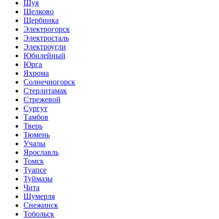
Шуя
Щелково
Щербинка
Электрогорск
Электросталь
Электроугли
Юбилейный
Юрга
Яхрома
Солнечногорск
Стерлитамак
Стрежевой
Сургут
Тамбов
Тверь
Тюмень
Учалы
Ярославль
Томск
Туапсе
Туймазы
Чита
Шумерля
Снежинск
Тобольск