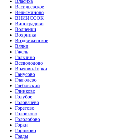
Власиха
Васильевское
Вельяминово
ВНИИССОК
Виноградово
Волченки
Вохринка
Воздвиженское
Вялки
Гжель
Гальчино
Всеволодово
Врачово-Горки
Ганусово
Глаголево
Глебовский
Глинково
Голубое
Головачёво
Горетово
Головково
Гололобово
Горки
Горшково
Гряды