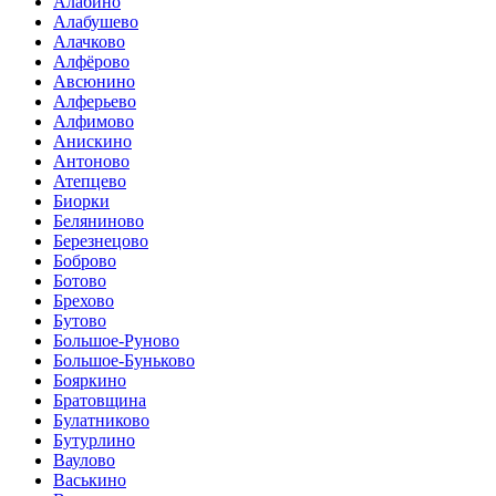
Алабино
Алабушево
Алачково
Алфёрово
Авсюнино
Алферьево
Алфимово
Анискино
Антоново
Атепцево
Биорки
Беляниново
Березнецово
Боброво
Ботово
Брехово
Бутово
Большое-Руново
Большое-Буньково
Бояркино
Братовщина
Булатниково
Бутурлино
Ваулово
Васькино