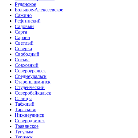
Рудянское
Большое-Алексеевское
Сажино
Рефтинский
Садовый
Сарга
Сарана
Светлый
Северка
Свободный
Сосьва
Совхозный
Североуральск
Среднеуральск
Старопышминск
Студенческий
Северобайкальск
Сланцы
Таёжный
Тарасково
Нижнеудинск
Северодвинск
Травянское
Тугулым
Туринск