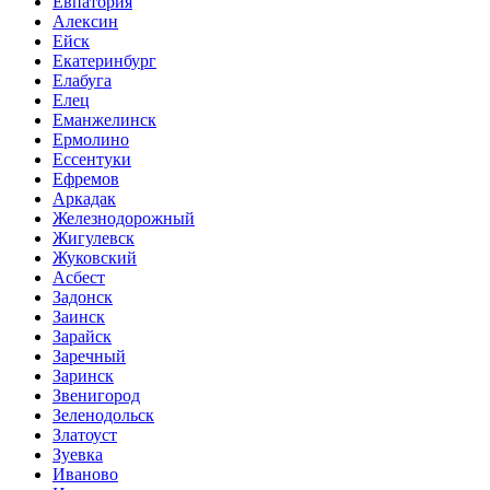
Евпатория
Алексин
Ейск
Екатеринбург
Елабуга
Елец
Еманжелинск
Ермолино
Ессентуки
Ефремов
Аркадак
Железнодорожный
Жигулевск
Жуковский
Асбест
Задонск
Заинск
Зарайск
Заречный
Заринск
Звенигород
Зеленодольск
Златоуст
Зуевка
Иваново