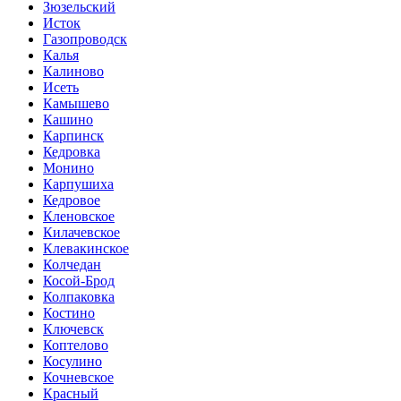
Зюзельский
Исток
Газопроводск
Калья
Калиново
Исеть
Камышево
Кашино
Карпинск
Кедровка
Монино
Карпушиха
Кедровое
Кленовское
Килачевское
Клевакинское
Колчедан
Косой-Брод
Колпаковка
Костино
Ключевск
Коптелово
Косулино
Кочневское
Красный