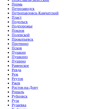
Пермь
Петрозаводск
Петропавловск-Камчатский
Пласт
Подольск
Подпорожье
Покров
Полевской
Прокопьевск
Протвино
Псков
Пушкин
Пушкино
Пущино
Раменское
Ревда
Реж
Реутов
Ржев
Ростов-на-Дону
Рошаль
Рубцовск
Руза
Рузаевка