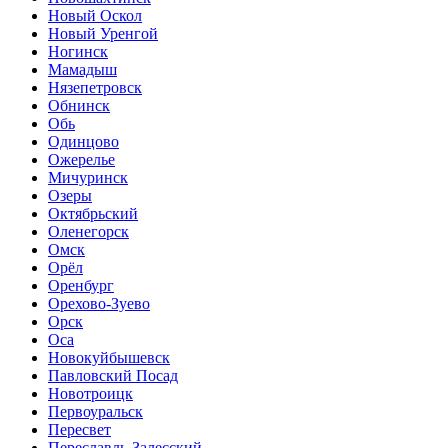
Новый Оскол
Новый Уренгой
Ногинск
Мамадыш
Нязепетровск
Обнинск
Обь
Одинцово
Ожерелье
Мичуринск
Озеры
Октябрьский
Оленегорск
Омск
Орёл
Оренбург
Орехово-Зуево
Орск
Оса
Новокуйбышевск
Павловский Посад
Новотроицк
Первоуральск
Пересвет
Переславль-Залесский