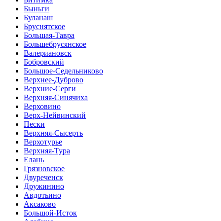
Быньги
Буланаш
Бруснятское
Большая-Тавра
Большебрусянское
Валериановск
Бобровский
Большое-Седельниково
Верхнее-Дуброво
Верхние-Серги
Верхняя-Синячиха
Верховино
Верх-Нейвинский
Пески
Верхняя-Сысерть
Верхотурье
Верхняя-Тура
Елань
Грязновское
Двуреченск
Дружинино
Авдотьино
Аксаково
Большой-Исток