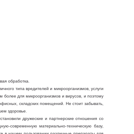
евая обработка.
ичного типа вредителей и микроорганизмов, услуги
м более для микроорганизмов и вирусов, и поэтому
офисных, складских помещений. Не стоит забывать,
шем здоровье.
становили дружеские и партнерские отношения со
ную-современную материально-техническую базу,
те в нашем пользовании различные препараты для