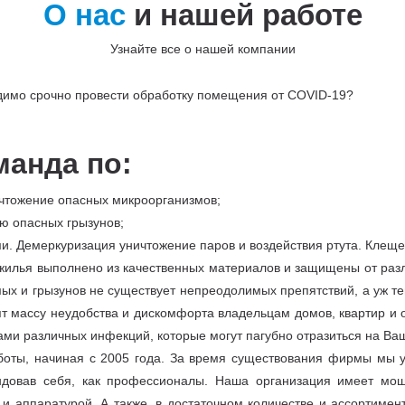
О нас
и нашей работе
Узнайте все о нашей компании
одимо срочно провести обработку помещения от COVID-19?
манда по:
чтожение опасных микроорганизмов;
ю опасных грызунов;
и. Демеркуризация уничтожение паров и воздействия ртута. Клещ
 жилья выполнено из качественных материалов и защищены от разл
ых и грызунов не существует непреодолимых препятствий, а уж те
т массу неудобства и дискомфорта владельцам домов, квартир и 
ами различных инфекций, которые могут пагубно отразиться на Ва
ты, начиная с 2005 года. За время существования фирмы мы у
довав себя, как профессионалы. Наша организация имеет мощ
 аппаратурой. А также, в достаточном количестве и ассортимен