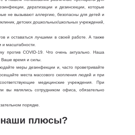
езинфекции, дератизации и дезинсекции, которые
рые не вызывают аллергию, безопасны для детей и
иклиник, детских дошкольных/школьных учреждений,
ов и оставаться лучшими в своей работе. А также
и и масштабности.
у против COVID-19. Что очень актуально. Наша
я Ваше время и силы.
юдайте меры дезинфекции и, часто проветривайте
осещайте места массового скопления людей и при
соответствующие медицинские учреждения. При
ли вы являлись сотрудником офиса, обязательно
язательном порядке.
м наши плюсы?