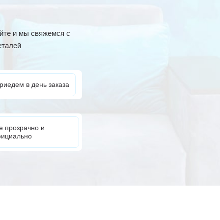
йте и мы свяжемся с
еталей
риедем в день заказа
е прозрачно и
ициально